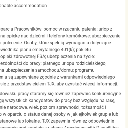
easonable accommodation
parcia Pracowników; pomoc w rzucaniu palenia; urlop z
 na opiekę nad dziećmi i telefony komórkowe; ubezpieczenie
a polecenie. Osoby, które spełnią wymagania dotyczące
powiednika planu emerytalnego 401(k); pakietu
pieki zdrowotnej FSA; ubezpieczenia na życie;
zdolności do pracy; płatnego urlopu rodzicielskiego,
 na ubezpieczenie samochodu/domu; programu
zenia są zapewniane zgodnie z warunkami odpowiedniego
się z przedstawicielem TJX, aby uzyskać więcej informacji.
rodowisku pracy staramy się również zapewnić konkurencyjne
gę wszystkich kandydatów do pracy bez względu na rasę,
dzenie narodowe, wiek, poziom sprawności, tożsamość i
b w oparciu o status danej osoby w jakiejkolwiek grupie lub
, stanowe lub lokalne. TJX zapewnia również odpowiednie
awnościami zgodnie z ustawą Americans with Disabilities