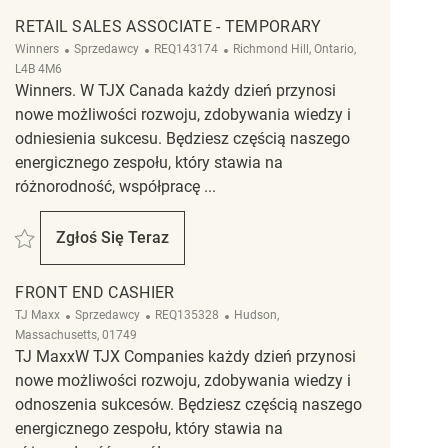
RETAIL SALES ASSOCIATE - TEMPORARY
Kategoria
ReqId
Lokalizacja
Winners
Sprzedawcy
REQ143174
Richmond Hill, Ontario,
L4B 4M6
Winners. W TJX Canada każdy dzień przynosi
nowe możliwości rozwoju, zdobywania wiedzy i
odniesienia sukcesu. Będziesz częścią naszego
energicznego zespołu, który stawia na
różnorodność, współpracę ...
Zapisać Retail Sales Associate - Temporary REQ143174
Zgłoś Się Teraz
Retail Sales Associate - Temporary
FRONT END CASHIER
Kategoria
ReqId
Lokalizacja
TJ Maxx
Sprzedawcy
REQ135328
Hudson,
Massachusetts, 01749
TJ MaxxW TJX Companies każdy dzień przynosi
nowe możliwości rozwoju, zdobywania wiedzy i
odnoszenia sukcesów. Będziesz częścią naszego
energicznego zespołu, który stawia na