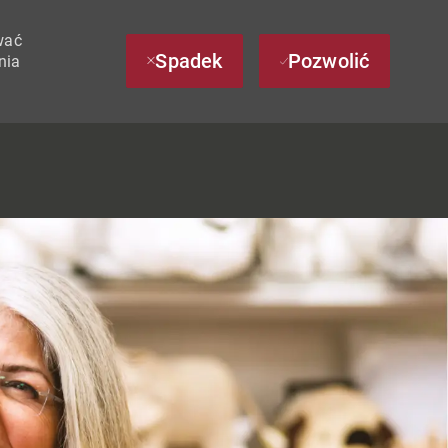
wać
Spadek
Pozwolić
nia