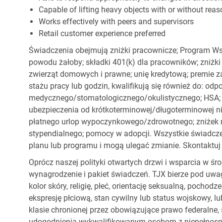
Capable of lifting heavy objects with or without r
Works effectively with peers and supervisors
Retail customer experience preferred
Świadczenia obejmują zniżki pracownicze; Program Ws
powodu żałoby; składki 401(k) dla pracowników; zniżki
zwierząt domowych i prawne; unię kredytową; premie z
stażu pracy lub godzin, kwalifikują się również do: od
medycznego/stomatologicznego/okulistycznego; HSA; o
ubezpieczenia od krótkoterminowej/długoterminowej nie
płatnego urlop wypoczynkowego/zdrowotnego; zniżek
stypendialnego; pomocy w adopcji. Wszystkie świadc
planu lub programu i mogą ulegać zmianie. Skontaktuj 
Oprócz naszej polityki otwartych drzwi i wsparcia w ś
wynagrodzenie i pakiet świadczeń. TJX bierze pod uwa
kolor skóry, religię, płeć, orientację seksualną, pocho
ekspresję płciową, stan cywilny lub status wojskowy, lu
klasie chronionej przez obowiązujące prawo federalne
udogodnienia wykwalifikowanym osobom z niepełnospr