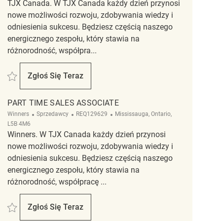
TJX Canada. W TJX Canada każdy dzień przynosi
nowe możliwości rozwoju, zdobywania wiedzy i
odniesienia sukcesu. Będziesz częścią naszego
energicznego zespołu, który stawia na
różnorodność, współpra...
Zapisać Retail Sales Associate REQ140529
Zgłoś Się Teraz
Retail Sales Associate
PART TIME SALES ASSOCIATE
Kategoria
ReqId
Lokalizacja
Winners
Sprzedawcy
REQ129629
Mississauga, Ontario,
L5B 4M6
Winners. W TJX Canada każdy dzień przynosi
nowe możliwości rozwoju, zdobywania wiedzy i
odniesienia sukcesu. Będziesz częścią naszego
energicznego zespołu, który stawia na
różnorodność, współpracę ...
Zapisać Part Time Sales Associate REQ129629
Zgłoś Się Teraz
Part Time Sales Associate