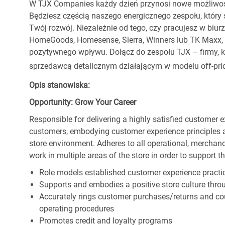
W TJX Companies każdy dzień przynosi nowe możliwoś
Będziesz częścią naszego energicznego zespołu, który 
Twój rozwój. Niezależnie od tego, czy pracujesz w biur
HomeGoods, Homesense, Sierra, Winners lub TK Maxx, p
pozytywnego wpływu. Dołącz do zespołu TJX – firmy, kt
sprzedawcą detalicznym działającym w modelu off-pric
Opis stanowiska:
Opportunity: Grow Your Career
Responsible for delivering a highly satisfied customer 
customers, embodying customer experience principles 
store environment. Adheres to all operational, merchand
work in multiple areas of the store in order to support t
Role models established customer experience practic
Supports and embodies a positive store culture throu
Accurately rings customer purchases/returns and co
operating procedures
Promotes credit and loyalty programs