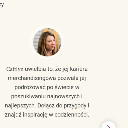
y.
uwielbia to, że jej kariera
Caitlyn
Bra
merchandisingowa pozwala jej
lu
podróżować po świecie w
ku
poszukiwaniu najnowszych i
zaw
najlepszych. Dołącz do przygody i
nie 
znajdź inspirację w codzienności.
l
świ