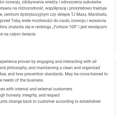
ci rozwoju, zdobywania wiedzy i odnoszenia sukcesów.
stawia na różnorodność, współpracę i priorytetowo traktuje
ze, centrum dystrybucyjnym czy sklepie TJ Maxx, Marshalls,
rzed Tobą wiele możliwości do nauki, rozwoju i wywarcia
óra znalazła się w rankingu „Fortune 100” i jest wiodącym
e na całym świecie.
experience proven by engaging and interacting with all
and philosophy, and maintaining a clean and organized
ise, and loss prevention standards. May be cross-trained to
he needs of the business.
es with internal and external customers
gh honesty, integrity, and respect
unts change back to customer according to established