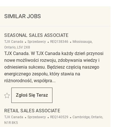
SIMILAR JOBS
SEASONAL SALES ASSOCIATE
Kategoria
ReqId
Lokalizacja
TJX Canada
Sprzedawcy
REQ138346
Mississauga,
Ontario, L5V 2X8
TJX Canada. W TJX Canada każdy dzień przynosi
nowe możliwości rozwoju, zdobywania wiedzy i
odniesienia sukcesu. Będziesz częścią naszego
energicznego zespołu, który stawia na
różnorodność, współpra...
Zapisać Seasonal Sales Associate REQ138346
Zgłoś Się Teraz
Seasonal Sales Associate
RETAIL SALES ASSOCIATE
Kategoria
ReqId
Lokalizacja
TJX Canada
Sprzedawcy
REQ140529
Cambridge, Ontario,
N1R 8K5