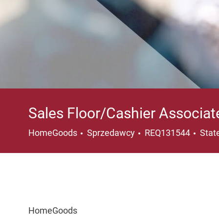
Sales Floor/Cashier Associat
Kategoria
Loka
HomeGoods
Sprzedawcy
REQ131544
Stat
HomeGoods