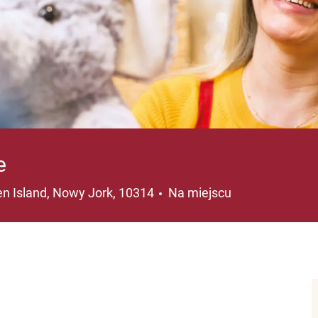
e
lizacja
en Island, Nowy Jork, 10314
Na miejscu