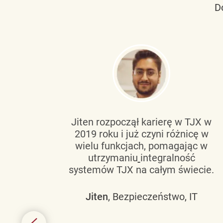
D
tującą
Jiten rozpoczął karierę w TJX w
2019 roku i już czyni różnicę w
wanie
wielu funkcjach, pomagając w
go
utrzymaniu
integralność
h
systemów TJX na całym świecie.
owym
Jiten
, Bezpieczeństwo, IT
 mogą
szych