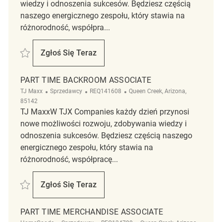
wiedzy i odnoszenia sukcesów. Będziesz częścią
naszego energicznego zespołu, który stawia na
różnorodność, współpra...
Zapisać Part-Time Merchandise Associate REQ131106
Zgłoś Się Teraz
Part-Time Merchandise Associate
PART TIME BACKROOM ASSOCIATE
Kategoria
ReqId
Lokalizacja
TJ Maxx
Sprzedawcy
REQ141608
Queen Creek, Arizona,
85142
TJ MaxxW TJX Companies każdy dzień przynosi
nowe możliwości rozwoju, zdobywania wiedzy i
odnoszenia sukcesów. Będziesz częścią naszego
energicznego zespołu, który stawia na
różnorodność, współpracę...
Zapisać Part Time Backroom Associate REQ141608
Zgłoś Się Teraz
Part Time Backroom Associate
PART TIME MERCHANDISE ASSOCIATE