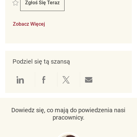
Zapisać Part Time Merchandise Associate REQ131536
Zgłoś Się Teraz
Part Time Merchandise Associate
Zobacz Więcej
Podziel się tą szansą
Udostępnianie przez LinkedIn
Udostępnianie przez Facebo
Udostępnij przez Twit
Udostępnianie 
Dowiedz się, co mają do powiedzenia nasi
pracownicy.