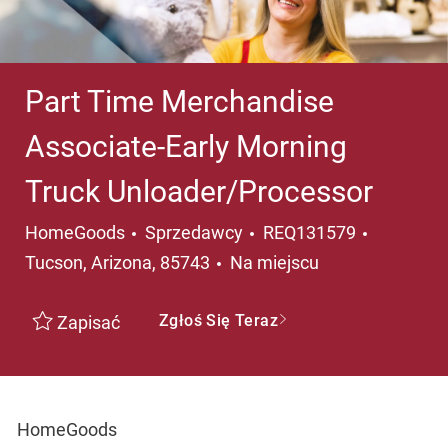
Part Time Merchandise
Associate-Early Morning
Truck Unloader/Processor
Kategoria
Lokalizac
HomeGoods
Sprzedawcy
REQ131579
Tucson, Arizona, 85743
Na miejscu
Zgłoś Się Teraz
Zapisać
HomeGoods