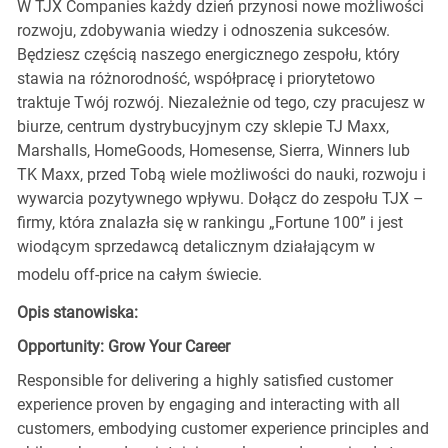
W TJX Companies każdy dzień przynosi nowe możliwości
rozwoju, zdobywania wiedzy i odnoszenia sukcesów.
Będziesz częścią naszego energicznego zespołu, który
stawia na różnorodność, współpracę i priorytetowo
traktuje Twój rozwój. Niezależnie od tego, czy pracujesz w
biurze, centrum dystrybucyjnym czy sklepie TJ Maxx,
Marshalls, HomeGoods, Homesense, Sierra, Winners lub
TK Maxx, przed Tobą wiele możliwości do nauki, rozwoju i
wywarcia pozytywnego wpływu. Dołącz do zespołu TJX –
firmy, która znalazła się w rankingu „Fortune 100” i jest
wiodącym sprzedawcą detalicznym działającym w
modelu off-price na całym świecie.
Opis stanowiska:
Opportunity: Grow Your Career
Responsible for delivering a highly satisfied customer
experience proven by engaging and interacting with all
customers, embodying customer experience principles and