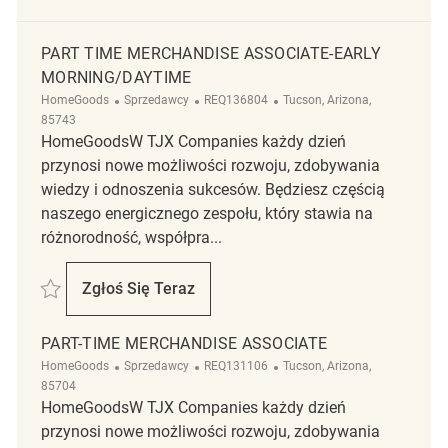
PART TIME MERCHANDISE ASSOCIATE-EARLY
MORNING/DAYTIME
Kategoria
ReqId
Lokalizacja
HomeGoods
Sprzedawcy
REQ136804
Tucson, Arizona,
85743
HomeGoodsW TJX Companies każdy dzień
przynosi nowe możliwości rozwoju, zdobywania
wiedzy i odnoszenia sukcesów. Będziesz częścią
naszego energicznego zespołu, który stawia na
różnorodność, współpra...
Zapisać Part Time Merchandise Associate-Early Morning/Daytime REQ
Zgłoś Się Teraz
Part Time Merchandise Associate-Early M
PART-TIME MERCHANDISE ASSOCIATE
Kategoria
ReqId
Lokalizacja
HomeGoods
Sprzedawcy
REQ131106
Tucson, Arizona,
85704
HomeGoodsW TJX Companies każdy dzień
przynosi nowe możliwości rozwoju, zdobywania