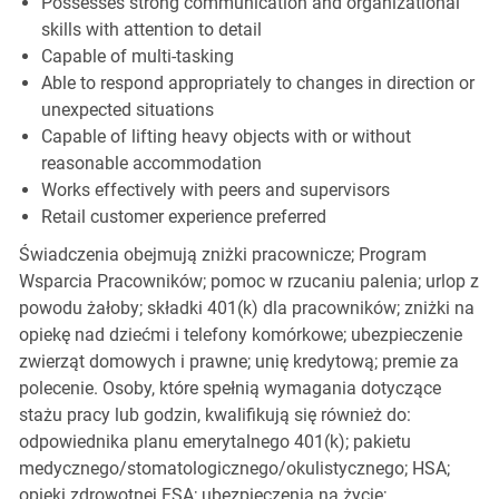
Possesses strong communication and organizational
skills with attention to detail
Capable of multi-tasking
Able to respond appropriately to changes in direction or
unexpected situations
Capable of lifting heavy objects with or without
reasonable accommodation
Works effectively with peers and supervisors
Retail customer experience preferred
Świadczenia obejmują zniżki pracownicze; Program
Wsparcia Pracowników; pomoc w rzucaniu palenia; urlop z
powodu żałoby; składki 401(k) dla pracowników; zniżki na
opiekę nad dziećmi i telefony komórkowe; ubezpieczenie
zwierząt domowych i prawne; unię kredytową; premie za
polecenie. Osoby, które spełnią wymagania dotyczące
stażu pracy lub godzin, kwalifikują się również do:
odpowiednika planu emerytalnego 401(k); pakietu
medycznego/stomatologicznego/okulistycznego; HSA;
opieki zdrowotnej FSA; ubezpieczenia na życie;