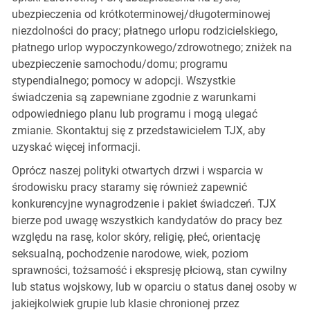
ubezpieczenia od krótkoterminowej/długoterminowej
niezdolności do pracy; płatnego urlopu rodzicielskiego,
płatnego urlop wypoczynkowego/zdrowotnego; zniżek na
ubezpieczenie samochodu/domu; programu
stypendialnego; pomocy w adopcji. Wszystkie
świadczenia są zapewniane zgodnie z warunkami
odpowiedniego planu lub programu i mogą ulegać
zmianie. Skontaktuj się z przedstawicielem TJX, aby
uzyskać więcej informacji.
Oprócz naszej polityki otwartych drzwi i wsparcia w
środowisku pracy staramy się również zapewnić
konkurencyjne wynagrodzenie i pakiet świadczeń. TJX
bierze pod uwagę wszystkich kandydatów do pracy bez
względu na rasę, kolor skóry, religię, płeć, orientację
seksualną, pochodzenie narodowe, wiek, poziom
sprawności, tożsamość i ekspresję płciową, stan cywilny
lub status wojskowy, lub w oparciu o status danej osoby w
jakiejkolwiek grupie lub klasie chronionej przez