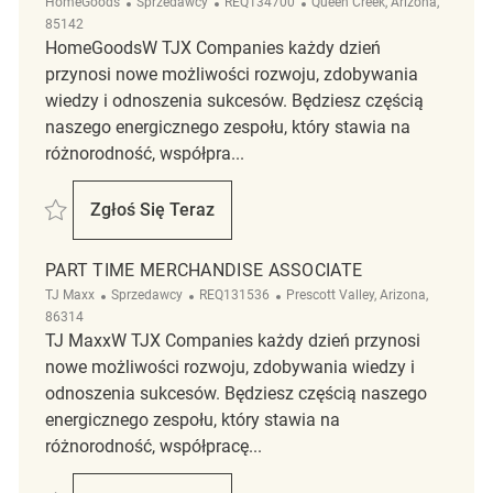
Kategoria
ReqId
Lokalizacja
HomeGoods
Sprzedawcy
REQ134700
Queen Creek, Arizona,
85142
HomeGoodsW TJX Companies każdy dzień
przynosi nowe możliwości rozwoju, zdobywania
wiedzy i odnoszenia sukcesów. Będziesz częścią
naszego energicznego zespołu, który stawia na
różnorodność, współpra...
Zapisać Part Time Merchandise Associate REQ134700
Zgłoś Się Teraz
Part Time Merchandise Associate
PART TIME MERCHANDISE ASSOCIATE
Kategoria
ReqId
Lokalizacja
TJ Maxx
Sprzedawcy
REQ131536
Prescott Valley, Arizona,
86314
TJ MaxxW TJX Companies każdy dzień przynosi
nowe możliwości rozwoju, zdobywania wiedzy i
odnoszenia sukcesów. Będziesz częścią naszego
energicznego zespołu, który stawia na
różnorodność, współpracę...