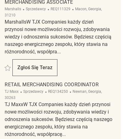
MERCHANDISING ASSOCIATE
Kategoria
ReqId
Lokalizacja
Marshalls
Sprzedawcy
REQ111329
Macon, Georgia,
31210
MarshallsW TJX Companies każdy dzień
przynosi nowe możliwości rozwoju, zdobywania
wiedzy i odnoszenia sukcesów. Będziesz częścią
naszego energicznego zespołu, który stawia na
różnorodność, współpra...
Zapisać Merchandising Associate REQ111329
Zgłoś Się Teraz
Merchandising Associate
RETAIL MERCHANDISING COORDINATOR
Kategoria
ReqId
Lokalizacja
TJ Maxx
Sprzedawcy
REQ134250
Newnan, Georgia,
30263
TJ MaxxW TJX Companies każdy dzień przynosi
nowe możliwości rozwoju, zdobywania wiedzy i
odnoszenia sukcesów. Będziesz częścią naszego
energicznego zespołu, który stawia na
różnorodność, współpracę...