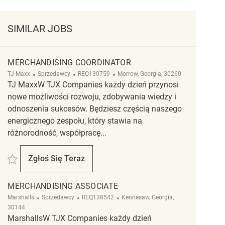
SIMILAR JOBS
MERCHANDISING COORDINATOR
Kategoria
ReqId
Lokalizacja
TJ Maxx
Sprzedawcy
REQ130759
Morrow, Georgia, 30260
TJ MaxxW TJX Companies każdy dzień przynosi
nowe możliwości rozwoju, zdobywania wiedzy i
odnoszenia sukcesów. Będziesz częścią naszego
energicznego zespołu, który stawia na
różnorodność, współpracę...
Zapisać Merchandising Coordinator REQ130759
Zgłoś Się Teraz
Merchandising Coordinator
MERCHANDISING ASSOCIATE
Kategoria
ReqId
Lokalizacja
Marshalls
Sprzedawcy
REQ138542
Kennesaw, Georgia,
30144
MarshallsW TJX Companies każdy dzień