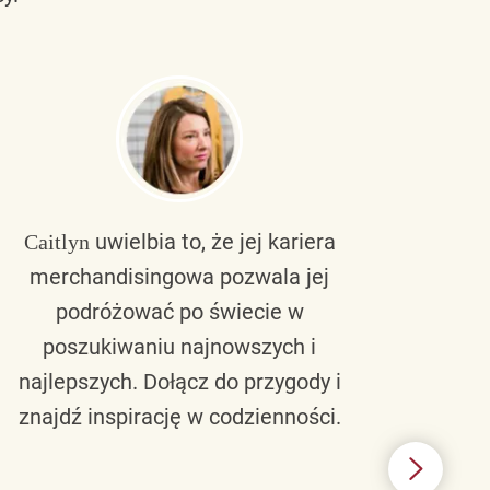
uwielbia to, że jej kariera
Caitlyn
Bra
merchandisingowa pozwala jej
lu
podróżować po świecie w
ku
poszukiwaniu najnowszych i
zaw
najlepszych. Dołącz do przygody i
nie 
znajdź inspirację w codzienności.
l
świ