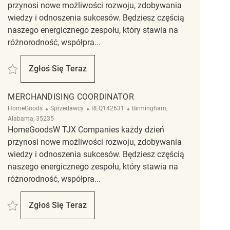
przynosi nowe możliwości rozwoju, zdobywania
wiedzy i odnoszenia sukcesów. Będziesz częścią
naszego energicznego zespołu, który stawia na
różnorodność, współpra...
Zapisać Merchandising Associate REQ138542
Zgłoś Się Teraz
Merchandising Associate
MERCHANDISING COORDINATOR
Kategoria
ReqId
Lokalizacja
HomeGoods
Sprzedawcy
REQ142631
Birmingham,
Alabama, 35235
HomeGoodsW TJX Companies każdy dzień
przynosi nowe możliwości rozwoju, zdobywania
wiedzy i odnoszenia sukcesów. Będziesz częścią
naszego energicznego zespołu, który stawia na
różnorodność, współpra...
Zapisać Merchandising Coordinator REQ142631
Zgłoś Się Teraz
Merchandising Coordinator