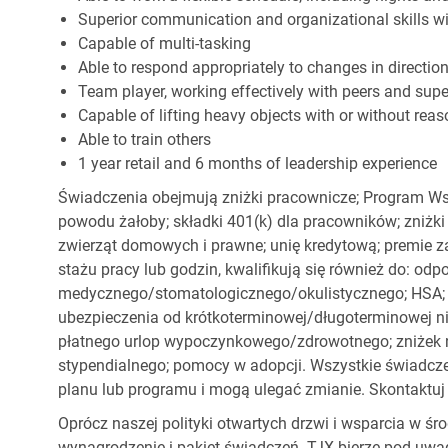
Superior communication and organizational skills wit
Capable of multi-tasking
Able to respond appropriately to changes in directio
Team player, working effectively with peers and supe
Capable of lifting heavy objects with or without r
Able to train others
1 year retail and 6 months of leadership experience
Świadczenia obejmują zniżki pracownicze; Program Ws
powodu żałoby; składki 401(k) dla pracowników; zniżki
zwierząt domowych i prawne; unię kredytową; premie z
stażu pracy lub godzin, kwalifikują się również do: od
medycznego/stomatologicznego/okulistycznego; HSA; o
ubezpieczenia od krótkoterminowej/długoterminowej nie
płatnego urlop wypoczynkowego/zdrowotnego; zniżek
stypendialnego; pomocy w adopcji. Wszystkie świadc
planu lub programu i mogą ulegać zmianie. Skontaktuj 
Oprócz naszej polityki otwartych drzwi i wsparcia w ś
wynagrodzenie i pakiet świadczeń. TJX bierze pod uwa