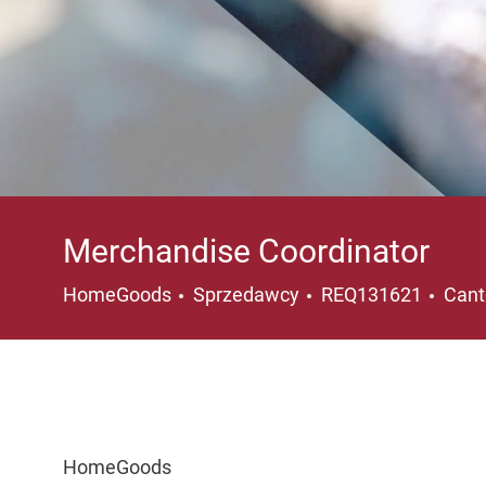
Merchandise Coordinator
Kategoria
Loka
HomeGoods
Sprzedawcy
REQ131621
Cant
HomeGoods