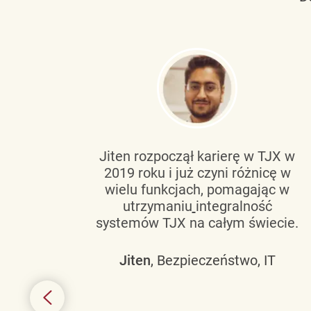
tującą
Jiten rozpoczął karierę w TJX w
2019 roku i już czyni różnicę w
wanie
wielu funkcjach, pomagając w
go
utrzymaniu
integralność
h
systemów TJX na całym świecie.
owym
Jiten
, Bezpieczeństwo, IT
 mogą
szych