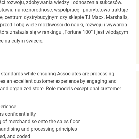
ci rozwoju, zdobywania wiedzy i odnoszenia sukcesów.
stawia na różnorodność, współpracę i priorytetowo traktuje
ze, centrum dystrybucyjnym czy sklepie TJ Maxx, Marshalls,
rzed Tobą wiele możliwości do nauki, rozwoju i wywarcia
óra znalazła się w rankingu „Fortune 100” i jest wiodącym
e na całym świecie.
 standards while ensuring Associates are processing
sures an excellent customer experience by engaging and
n and organized store. Role models exceptional customer
perience
s confidentiality
ng of merchandise onto the sales floor
andising and processing principles
red, and coded