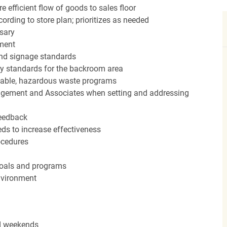
efficient flow of goods to sales floor
ording to store plan; prioritizes as needed
sary
hment
nd signage standards
ery standards for the backroom area
icable, hazardous waste programs
agement and Associates when setting and addressing
feedback
ds to increase effectiveness
rocedures
 goals and programs
nvironment
nd weekends