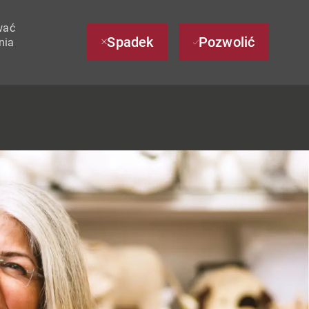
wać
Spadek
Pozwolić
nia