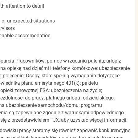
h attention to detail
n or unexpected situations
rvisors
easonable accommodation
parcia Pracowników; pomoc w rzucaniu palenia; urlop z
 na opiekę nad dziećmi i telefony komórkowe; ubezpieczenie
a polecenie. Osoby, które spełnią wymagania dotyczące
powiednika planu emerytalnego 401(k); pakietu
pieki zdrowotnej FSA; ubezpieczenia na życie;
zdolności do pracy; płatnego urlopu rodzicielskiego,
 na ubezpieczenie samochodu/domu; programu
zenia są zapewniane zgodnie z warunkami odpowiedniego
się z przedstawicielem TJX, aby uzyskać więcej informacji.
rodowisku pracy staramy się również zapewnić konkurencyjne
gę wszystkich kandydatów do pracy bez względu na rasę,