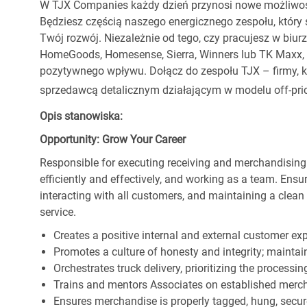
W TJX Companies każdy dzień przynosi nowe możliwoś
Będziesz częścią naszego energicznego zespołu, który 
Twój rozwój. Niezależnie od tego, czy pracujesz w biur
HomeGoods, Homesense, Sierra, Winners lub TK Maxx, p
pozytywnego wpływu. Dołącz do zespołu TJX – firmy, kt
sprzedawcą detalicznym działającym w modelu off-pric
Opis stanowiska:
Opportunity: Grow Your Career
Responsible for executing receiving and merchandising
efficiently and effectively, and working as a team. En
interacting with all customers, and maintaining a clea
service.
Creates a positive internal and external customer ex
Promotes a culture of honesty and integrity; maintain
Orchestrates truck delivery, prioritizing the processi
Trains and mentors Associates on established merch
Ensures merchandise is properly tagged, hung, secu