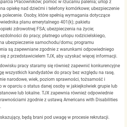
parcia Pracowników; pomoc w rzucaniu palenia; urlop z
 na opiekę nad dziećmi i telefony komórkowe; ubezpieczenie
a polecenie. Osoby, które spełnią wymagania dotyczące
powiednika planu emerytalnego 401(k); pakietu
pieki zdrowotnej FSA; ubezpieczenia na życie;
zdolności do pracy; płatnego urlopu rodzicielskiego,
 na ubezpieczenie samochodu/domu; programu
zenia są zapewniane zgodnie z warunkami odpowiedniego
się z przedstawicielem TJX, aby uzyskać więcej informacji.
rodowisku pracy staramy się również zapewnić konkurencyjne
gę wszystkich kandydatów do pracy bez względu na rasę,
dzenie narodowe, wiek, poziom sprawności, tożsamość i
b w oparciu o status danej osoby w jakiejkolwiek grupie lub
, stanowe lub lokalne. TJX zapewnia również odpowiednie
awnościami zgodnie z ustawą Americans with Disabilities
.
 skazujący, będą brani pod uwagę w procesie rekrutacji.