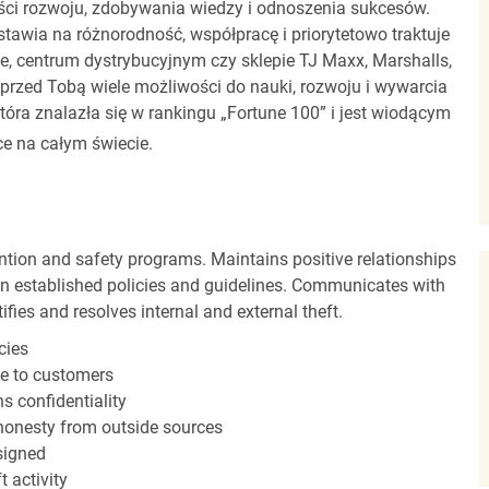
ci rozwoju, zdobywania wiedzy i odnoszenia sukcesów.
stawia na różnorodność, współpracę i priorytetowo traktuje
ze, centrum dystrybucyjnym czy sklepie TJ Maxx, Marshalls,
rzed Tobą wiele możliwości do nauki, rozwoju i wywarcia
óra znalazła się w rankingu „Fortune 100” i jest wiodącym
e na całym świecie.
ntion and safety programs. Maintains positive relationships
 established policies and guidelines. Communicates with
fies and resolves internal and external theft.
cies
ce to customers
s confidentiality
shonesty from outside sources
ssigned
 activity