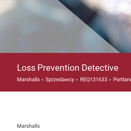
Loss Prevention Detective
Kategoria
Lokaliz
Marshalls
Sprzedawcy
REQ131633
Portlan
Marshalls