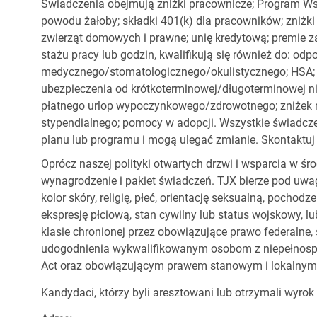
Świadczenia obejmują zniżki pracownicze; Program Ws
powodu żałoby; składki 401(k) dla pracowników; zniżki
zwierząt domowych i prawne; unię kredytową; premie z
stażu pracy lub godzin, kwalifikują się również do: od
medycznego/stomatologicznego/okulistycznego; HSA; o
ubezpieczenia od krótkoterminowej/długoterminowej nie
płatnego urlop wypoczynkowego/zdrowotnego; zniżek
stypendialnego; pomocy w adopcji. Wszystkie świadc
planu lub programu i mogą ulegać zmianie. Skontaktuj 
Oprócz naszej polityki otwartych drzwi i wsparcia w ś
wynagrodzenie i pakiet świadczeń. TJX bierze pod uwa
kolor skóry, religię, płeć, orientację seksualną, pocho
ekspresję płciową, stan cywilny lub status wojskowy, lu
klasie chronionej przez obowiązujące prawo federalne
udogodnienia wykwalifikowanym osobom z niepełnospr
Act oraz obowiązującym prawem stanowym i lokalnym
Kandydaci, którzy byli aresztowani lub otrzymali wyrok