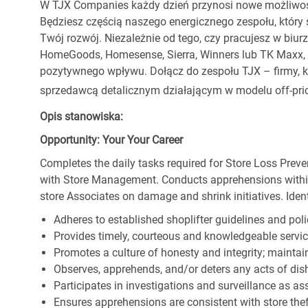
W TJX Companies każdy dzień przynosi nowe możliwoś
Będziesz częścią naszego energicznego zespołu, który 
Twój rozwój. Niezależnie od tego, czy pracujesz w biur
HomeGoods, Homesense, Sierra, Winners lub TK Maxx, p
pozytywnego wpływu. Dołącz do zespołu TJX – firmy, kt
sprzedawcą detalicznym działającym w modelu off-pric
Opis stanowiska:
Opportunity: Your Your Career
Completes the daily tasks required for Store Loss Preve
with Store Management. Conducts apprehensions within
store Associates on damage and shrink initiatives. Identi
Adheres to established shoplifter guidelines and poli
Provides timely, courteous and knowledgeable servi
Promotes a culture of honesty and integrity; maintain
Observes, apprehends, and/or deters any acts of di
Participates in investigations and surveillance as a
Ensures apprehensions are consistent with store theft