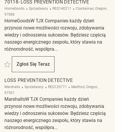
70118- LOSS PREVENTION DETECTIVE
Kategoria
ReqId
Lokalizacja
HomeGoods
Sprzedawcy
REQ140211
Clackamas, Oregon,
97086
HomeGoodsW TJX Companies każdy dzień
przynosi nowe możliwości rozwoju, zdobywania
wiedzy i odnoszenia sukcesów. Będziesz częścią
naszego energicznego zespołu, który stawia na
różnorodność, współpra...
Zapisać 70118- Loss Prevention Detective REQ140211
Zgłoś Się Teraz
70118- Loss Prevention Detective
LOSS PREVENTION DETECTIVE
Kategoria
ReqId
Lokalizacja
Marshalls
Sprzedawcy
REQ120771
Medford, Oregon,
97501
MarshallsW TJX Companies każdy dzień
przynosi nowe możliwości rozwoju, zdobywania
wiedzy i odnoszenia sukcesów. Będziesz częścią
naszego energicznego zespołu, który stawia na
różnorodność, współpra...