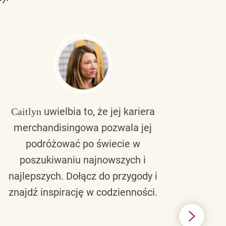
uwielbia to, że jej kariera
Caitlyn
Bra
merchandisingowa pozwala jej
lu
podróżować po świecie w
ku
poszukiwaniu najnowszych i
zaw
najlepszych. Dołącz do przygody i
nie 
znajdź inspirację w codzienności.
l
świ