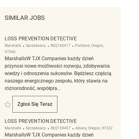
SIMILAR JOBS
LOSS PREVENTION DETECTIVE
Kategoria
ReqId
Lokalizacja
Marshalls
Sprzedawcy
REQ143617
Portland, Oregon,
97266
MarshallsW TJX Companies każdy dzień
przynosi nowe możliwości rozwoju, zdobywania
wiedzy i odnoszenia sukcesów. Będziesz częścią
naszego energicznego zespołu, który stawia na
różnorodność, współpra...
Zapisać Loss Prevention Detective REQ143617
Zgłoś Się Teraz
Loss Prevention Detective
LOSS PREVENTION DETECTIVE
Kategoria
ReqId
Lokalizacja
Marshalls
Sprzedawcy
REQ139457
Albany, Oregon, 97322
MarshallsW TJX Companies każdy dzień