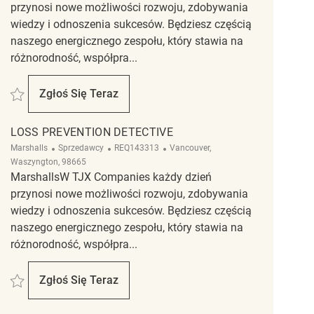
przynosi nowe możliwości rozwoju, zdobywania
wiedzy i odnoszenia sukcesów. Będziesz częścią
naszego energicznego zespołu, który stawia na
różnorodność, współpra...
Zapisać Loss Prevention Detective REQ139457
Zgłoś Się Teraz
Loss Prevention Detective
LOSS PREVENTION DETECTIVE
Kategoria
ReqId
Lokalizacja
Marshalls
Sprzedawcy
REQ143313
Vancouver,
Waszyngton, 98665
MarshallsW TJX Companies każdy dzień
przynosi nowe możliwości rozwoju, zdobywania
wiedzy i odnoszenia sukcesów. Będziesz częścią
naszego energicznego zespołu, który stawia na
różnorodność, współpra...
Zapisać Loss Prevention Detective REQ143313
Zgłoś Się Teraz
Loss Prevention Detective