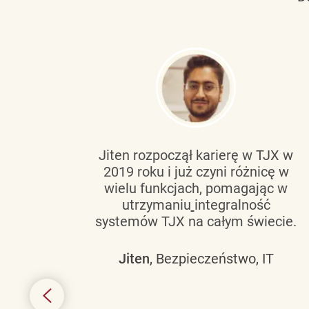
tującą
Jiten rozpoczął karierę w TJX w
2019 roku i już czyni różnicę w
wanie
wielu funkcjach, pomagając w
go
utrzymaniu
integralność
h
systemów TJX na całym świecie.
owym
Jiten
, Bezpieczeństwo, IT
 mogą
szych