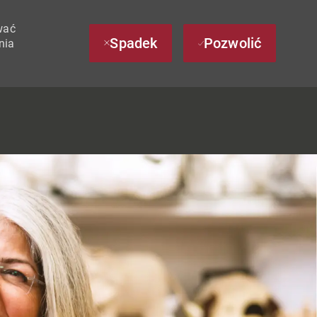
wać
Spadek
Pozwolić
nia