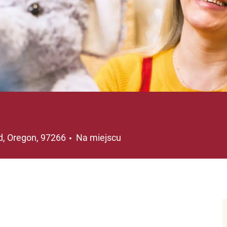
acja
d, Oregon, 97266
Na miejscu