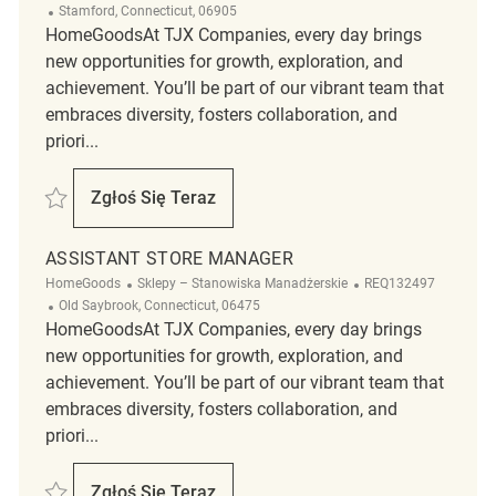
Lokalizacja
Stamford, Connecticut, 06905
HomeGoodsAt TJX Companies, every day brings
new opportunities for growth, exploration, and
achievement. You’ll be part of our vibrant team that
embraces diversity, fosters collaboration, and
priori...
Zapisać Assistant Store Manager REQ127782
Zgłoś Się Teraz
Assistant Store Manager
ASSISTANT STORE MANAGER
Kategoria
ReqId
HomeGoods
Sklepy – Stanowiska Manadżerskie
REQ132497
Lokalizacja
Old Saybrook, Connecticut, 06475
HomeGoodsAt TJX Companies, every day brings
new opportunities for growth, exploration, and
achievement. You’ll be part of our vibrant team that
embraces diversity, fosters collaboration, and
priori...
Zapisać Assistant Store Manager REQ132497
Zgłoś Się Teraz