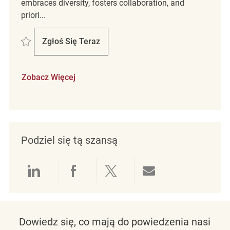
embraces diversity, fosters collaboration, and
priori...
Zapisać Assistant Store Manager REQ131618
Zgłoś Się Teraz
Assistant Store Manager
Zobacz Więcej
Podziel się tą szansą
Udostępnianie przez LinkedIn
Udostępnianie przez Facebo
Udostępnij przez Twit
Udostępnianie 
Dowiedz się, co mają do powiedzenia nasi