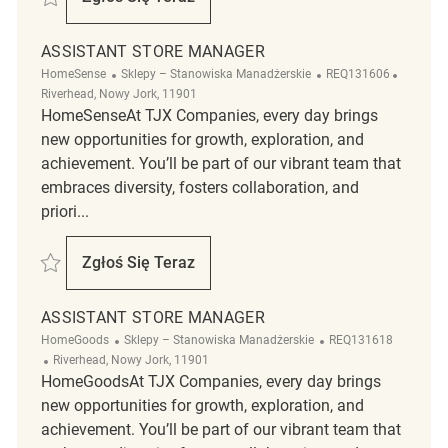
Assistant Store Manager
ASSISTANT STORE MANAGER
Kategoria
ReqId
Lokaliza
HomeSense
Sklepy – Stanowiska Manadżerskie
REQ131606
Riverhead, Nowy Jork, 11901
HomeSenseAt TJX Companies, every day brings
new opportunities for growth, exploration, and
achievement. You’ll be part of our vibrant team that
embraces diversity, fosters collaboration, and
priori...
Zapisać Assistant Store Manager REQ131606
Zgłoś Się Teraz
Assistant Store Manager
ASSISTANT STORE MANAGER
Kategoria
ReqId
HomeGoods
Sklepy – Stanowiska Manadżerskie
REQ131618
Lokalizacja
Riverhead, Nowy Jork, 11901
HomeGoodsAt TJX Companies, every day brings
new opportunities for growth, exploration, and
achievement. You’ll be part of our vibrant team that