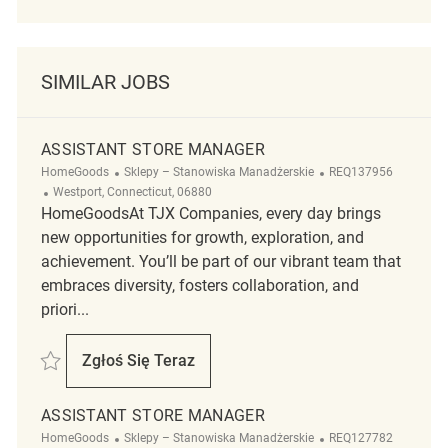
SIMILAR JOBS
ASSISTANT STORE MANAGER
Kategoria
ReqId
HomeGoods
Sklepy – Stanowiska Manadżerskie
REQ137956
Lokalizacja
Westport, Connecticut, 06880
HomeGoodsAt TJX Companies, every day brings
new opportunities for growth, exploration, and
achievement. You’ll be part of our vibrant team that
embraces diversity, fosters collaboration, and
priori...
Zapisać Assistant Store Manager REQ137956
Zgłoś Się Teraz
Assistant Store Manager
ASSISTANT STORE MANAGER
Kategoria
ReqId
HomeGoods
Sklepy – Stanowiska Manadżerskie
REQ127782