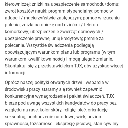
kierowniczej; zniżki na ubezpieczenie samochodu/domu;
zwrot kosztów nauki; program stypendialny; pomoc w
adopcji / macierzyństwie zastępczym; pomoc w rzuceniu
palenia; zniżki na opiekę nad dziećmi / telefon
komórkowy; ubezpieczenie zwierząt domowych /
ubezpieczenie prawne; unię kredytową; premie za
polecenie. Wszystkie świadczenia podlegają
obowiązującym warunkom planu lub programu (w tym
warunkom kwalifikowalności) i mogą ulegać zmianie.
Skontaktuj się z przedstawicielem TJX, aby uzyskać więcej
informacji.
Oprócz naszej polityki otwartych drzwi i wsparcia w
środowisku pracy staramy się również zapewnić
konkurencyjne wynagrodzenie i pakiet świadczeń. TJX
bierze pod uwagę wszystkich kandydatów do pracy bez
względu na rasę, kolor skóry, religię, płeć, orientację
seksualną, pochodzenie narodowe, wiek, poziom
sprawności, tożsamość i ekspresję płciową, stan cywilny