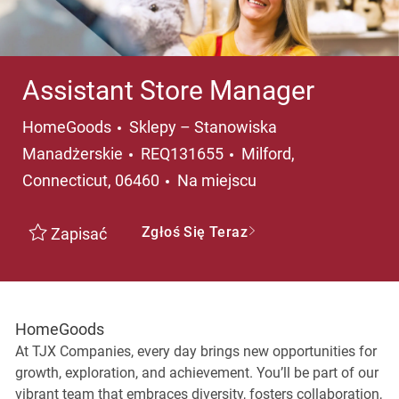
Assistant Store Manager
Kategoria
HomeGoods
Sklepy – Stanowiska
Lokalizacja
Manadżerskie
REQ131655
Milford,
Connecticut, 06460
Na miejscu
Zgłoś Się Teraz
Zapisać
HomeGoods
At TJX Companies, every day brings new opportunities for
growth, exploration, and achievement. You’ll be part of our
vibrant team that embraces diversity, fosters collaboration,