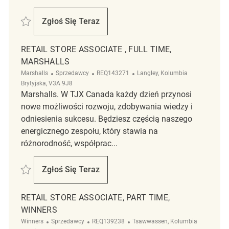
Zapisać Merchandising Coordinator REQ136373
Zgłoś Się Teraz
Merchandising Coordinator
RETAIL STORE ASSOCIATE , FULL TIME,
MARSHALLS
Kategoria
ReqId
Lokalizacja
Marshalls
Sprzedawcy
REQ143271
Langley, Kolumbia
Brytyjska, V3A 9J8
Marshalls. W TJX Canada każdy dzień przynosi
nowe możliwości rozwoju, zdobywania wiedzy i
odniesienia sukcesu. Będziesz częścią naszego
energicznego zespołu, który stawia na
różnorodność, współprac...
Zapisać Retail Store Associate , Full Time, Marshalls REQ143271
Zgłoś Się Teraz
Retail Store Associate , Full Time, Marshall
RETAIL STORE ASSOCIATE, PART TIME,
WINNERS
Kategoria
ReqId
Lokalizacja
Winners
Sprzedawcy
REQ139238
Tsawwassen, Kolumbia