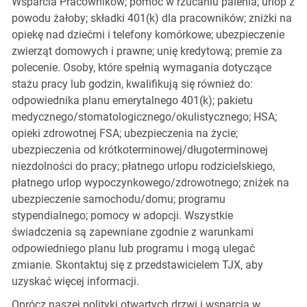
Wsparcia Pracowników; pomoc w rzucaniu palenia; urlop z
powodu żałoby; składki 401(k) dla pracowników; zniżki na
opiekę nad dziećmi i telefony komórkowe; ubezpieczenie
zwierząt domowych i prawne; unię kredytową; premie za
polecenie. Osoby, które spełnią wymagania dotyczące
stażu pracy lub godzin, kwalifikują się również do:
odpowiednika planu emerytalnego 401(k); pakietu
medycznego/stomatologicznego/okulistycznego; HSA;
opieki zdrowotnej FSA; ubezpieczenia na życie;
ubezpieczenia od krótkoterminowej/długoterminowej
niezdolności do pracy; płatnego urlopu rodzicielskiego,
płatnego urlop wypoczynkowego/zdrowotnego; zniżek na
ubezpieczenie samochodu/domu; programu
stypendialnego; pomocy w adopcji. Wszystkie
świadczenia są zapewniane zgodnie z warunkami
odpowiedniego planu lub programu i mogą ulegać
zmianie. Skontaktuj się z przedstawicielem TJX, aby
uzyskać więcej informacji.
Oprócz naszej polityki otwartych drzwi i wsparcia w