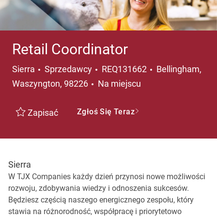
Retail Coordinator
Kategoria
Lokalizacja
Sierra
Sprzedawcy
REQ131662
Bellingham,
Waszyngton, 98226
Na miejscu
Zgłoś Się Teraz
Zapisać
Sierra
W TJX Companies każdy dzień przynosi nowe możliwości
rozwoju, zdobywania wiedzy i odnoszenia sukcesów.
Będziesz częścią naszego energicznego zespołu, który
stawia na różnorodność, współpracę i priorytetowo