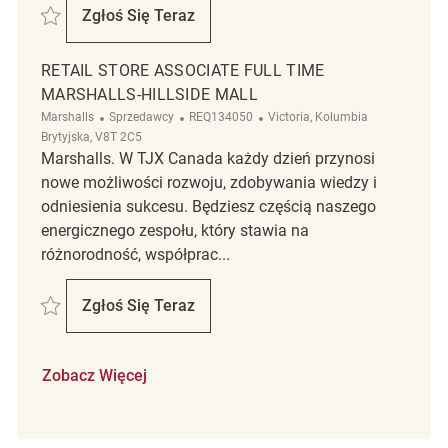
Zapisać Retail Store Associate Part Time Marshalls-Hillside Mall REQ1
Zgłoś Się Teraz
Retail Store Associate Part Time Marshalls-
RETAIL STORE ASSOCIATE FULL TIME
MARSHALLS-HILLSIDE MALL
Kategoria
ReqId
Lokalizacja
Marshalls
Sprzedawcy
REQ134050
Victoria, Kolumbia
Brytyjska, V8T 2C5
Marshalls. W TJX Canada każdy dzień przynosi
nowe możliwości rozwoju, zdobywania wiedzy i
odniesienia sukcesu. Będziesz częścią naszego
energicznego zespołu, który stawia na
różnorodność, współprac...
Zapisać Retail Store Associate Full Time Marshalls-Hillside Mall REQ13
Zgłoś Się Teraz
Retail Store Associate Full Time Marshalls-
Zobacz Więcej