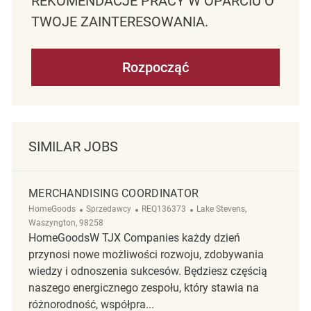
REKOMENDACJE PRACY W OPARCIU O
TWOJE ZAINTERESOWANIA.
Rozpocząć
SIMILAR JOBS
MERCHANDISING COORDINATOR
Kategoria
ReqId
Lokalizacja
HomeGoods
Sprzedawcy
REQ136373
Lake Stevens,
Waszyngton, 98258
HomeGoodsW TJX Companies każdy dzień
przynosi nowe możliwości rozwoju, zdobywania
wiedzy i odnoszenia sukcesów. Będziesz częścią
naszego energicznego zespołu, który stawia na
różnorodność, współpra...