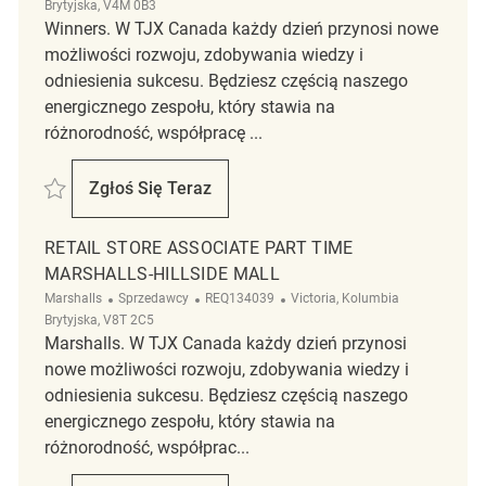
Brytyjska, V4M 0B3
Winners. W TJX Canada każdy dzień przynosi nowe
możliwości rozwoju, zdobywania wiedzy i
odniesienia sukcesu. Będziesz częścią naszego
energicznego zespołu, który stawia na
różnorodność, współpracę ...
Zapisać Retail Store Associate, Part Time, Winners REQ139238
Zgłoś Się Teraz
Retail Store Associate, Part Time, Winners
RETAIL STORE ASSOCIATE PART TIME
MARSHALLS-HILLSIDE MALL
Kategoria
ReqId
Lokalizacja
Marshalls
Sprzedawcy
REQ134039
Victoria, Kolumbia
Brytyjska, V8T 2C5
Marshalls. W TJX Canada każdy dzień przynosi
nowe możliwości rozwoju, zdobywania wiedzy i
odniesienia sukcesu. Będziesz częścią naszego
energicznego zespołu, który stawia na
różnorodność, współprac...