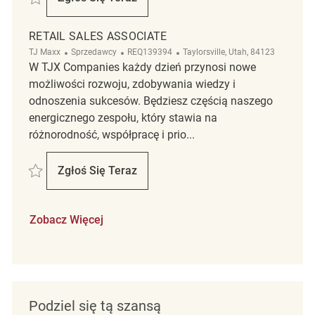
Retail Sales Associate
RETAIL SALES ASSOCIATE
Kategoria
ReqId
Lokalizacja
TJ Maxx
Sprzedawcy
REQ139394
Taylorsville, Utah, 84123
W TJX Companies każdy dzień przynosi nowe
możliwości rozwoju, zdobywania wiedzy i
odnoszenia sukcesów. Będziesz częścią naszego
energicznego zespołu, który stawia na
różnorodność, współpracę i prio...
Zapisać Retail Sales Associate REQ139394
Zgłoś Się Teraz
Retail Sales Associate
Zobacz Więcej
Podziel się tą szansą