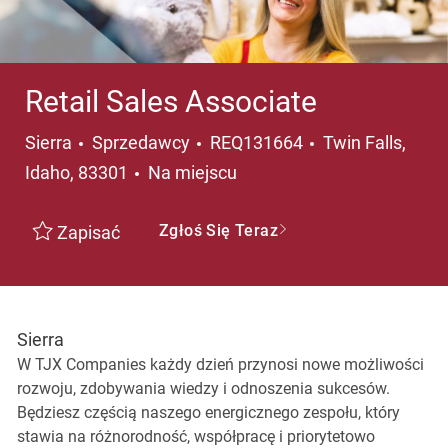
Retail Sales Associate
Kategoria
Lokalizacja
Sierra
Sprzedawcy
REQ131664
Twin Falls,
Idaho, 83301
Na miejscu
Zgłoś Się Teraz
Zapisać
Sierra
W TJX Companies każdy dzień przynosi nowe możliwości
rozwoju, zdobywania wiedzy i odnoszenia sukcesów.
Będziesz częścią naszego energicznego zespołu, który
stawia na różnorodność, współpracę i priorytetowo