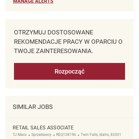
MANAGE ALERTS
OTRZYMUJ DOSTOSOWANE
REKOMENDACJE PRACY W OPARCIU O
TWOJE ZAINTERESOWANIA.
Rozpocząć
SIMILAR JOBS
RETAIL SALES ASSOCIATE
Kategoria
ReqId
Lokalizacja
TJ Maxx
Sprzedawcy
REQ138196
Twin Falls, Idaho, 83301