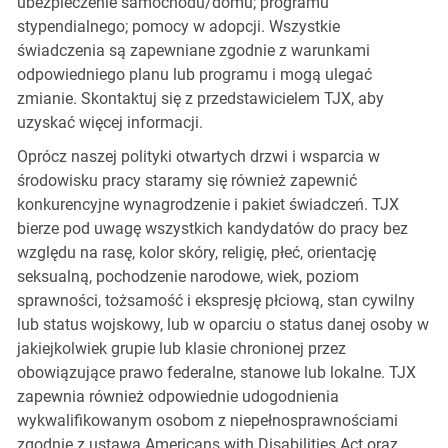
ubezpieczenie samochodu/domu; programu
stypendialnego; pomocy w adopcji. Wszystkie
świadczenia są zapewniane zgodnie z warunkami
odpowiedniego planu lub programu i mogą ulegać
zmianie. Skontaktuj się z przedstawicielem TJX, aby
uzyskać więcej informacji.
Oprócz naszej polityki otwartych drzwi i wsparcia w
środowisku pracy staramy się również zapewnić
konkurencyjne wynagrodzenie i pakiet świadczeń. TJX
bierze pod uwagę wszystkich kandydatów do pracy bez
względu na rasę, kolor skóry, religię, płeć, orientację
seksualną, pochodzenie narodowe, wiek, poziom
sprawności, tożsamość i ekspresję płciową, stan cywilny
lub status wojskowy, lub w oparciu o status danej osoby w
jakiejkolwiek grupie lub klasie chronionej przez
obowiązujące prawo federalne, stanowe lub lokalne. TJX
zapewnia również odpowiednie udogodnienia
wykwalifikowanym osobom z niepełnosprawnościami
zgodnie z ustawą Americans with Disabilities Act oraz