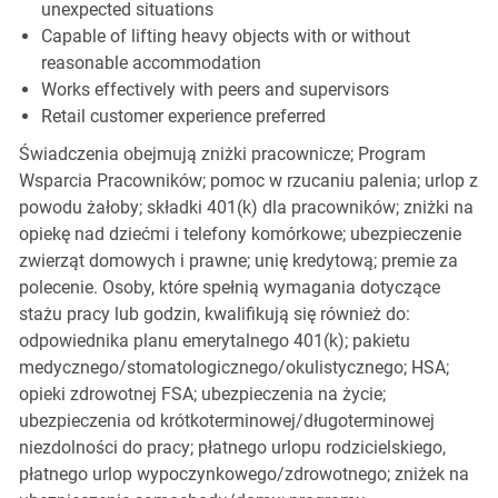
unexpected situations
Capable of lifting heavy objects with or without
reasonable accommodation
Works effectively with peers and supervisors
Retail customer experience preferred
Świadczenia obejmują zniżki pracownicze; Program
Wsparcia Pracowników; pomoc w rzucaniu palenia; urlop z
powodu żałoby; składki 401(k) dla pracowników; zniżki na
opiekę nad dziećmi i telefony komórkowe; ubezpieczenie
zwierząt domowych i prawne; unię kredytową; premie za
polecenie. Osoby, które spełnią wymagania dotyczące
stażu pracy lub godzin, kwalifikują się również do:
odpowiednika planu emerytalnego 401(k); pakietu
medycznego/stomatologicznego/okulistycznego; HSA;
opieki zdrowotnej FSA; ubezpieczenia na życie;
ubezpieczenia od krótkoterminowej/długoterminowej
niezdolności do pracy; płatnego urlopu rodzicielskiego,
płatnego urlop wypoczynkowego/zdrowotnego; zniżek na