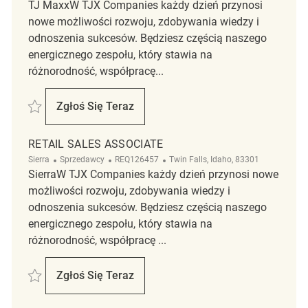
TJ MaxxW TJX Companies każdy dzień przynosi
nowe możliwości rozwoju, zdobywania wiedzy i
odnoszenia sukcesów. Będziesz częścią naszego
energicznego zespołu, który stawia na
różnorodność, współpracę...
Zapisać Retail Sales Associate REQ138196
Zgłoś Się Teraz
Retail Sales Associate
RETAIL SALES ASSOCIATE
Kategoria
ReqId
Lokalizacja
Sierra
Sprzedawcy
REQ126457
Twin Falls, Idaho, 83301
SierraW TJX Companies każdy dzień przynosi nowe
możliwości rozwoju, zdobywania wiedzy i
odnoszenia sukcesów. Będziesz częścią naszego
energicznego zespołu, który stawia na
różnorodność, współpracę ...
Zapisać retail sales associate REQ126457
Zgłoś Się Teraz
Retail Sales Associate