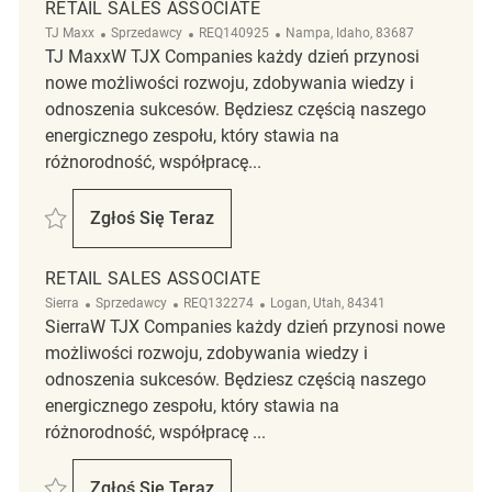
RETAIL SALES ASSOCIATE
Kategoria
ReqId
Lokalizacja
TJ Maxx
Sprzedawcy
REQ140925
Nampa, Idaho, 83687
TJ MaxxW TJX Companies każdy dzień przynosi
nowe możliwości rozwoju, zdobywania wiedzy i
odnoszenia sukcesów. Będziesz częścią naszego
energicznego zespołu, który stawia na
różnorodność, współpracę...
Zapisać Retail Sales Associate REQ140925
Zgłoś Się Teraz
Retail Sales Associate
RETAIL SALES ASSOCIATE
Kategoria
ReqId
Lokalizacja
Sierra
Sprzedawcy
REQ132274
Logan, Utah, 84341
SierraW TJX Companies każdy dzień przynosi nowe
możliwości rozwoju, zdobywania wiedzy i
odnoszenia sukcesów. Będziesz częścią naszego
energicznego zespołu, który stawia na
różnorodność, współpracę ...
Zapisać Retail Sales Associate REQ132274
Zgłoś Się Teraz