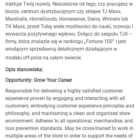
traktuje Twój rozwój. Niezależnie od tego, czy pracujesz w
biurze, centrum dystrybucyjnym czy sklepie TJ Maxx,
Marshalls, HomeGoods, Homesense, Sierra, Winners lub
TK Maxx, przed Tobą wiele możliwości do nauki, rozwoju i
wywarcia pozytywnego wpływu. Dołącz do zespołu TJX –
firmy, która znalazła się w rankingu „Fortune 100” i jest
wiodącym sprzedawcą detalicznym działającym w
modelu off-price na całym świecie.
Opis stanowiska:
Opportunity: Grow Your Career
Responsible for delivering a highly satisfied customer
experience proven by engaging and interacting with all
customers, embodying customer experience principles and
philosophy, and maintaining a clean and organized store
environment. Adheres to all operational, merchandise, and
loss prevention standards. May be cross-trained to work in
multiple areas of the store in order to support the needs of