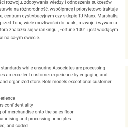
ci rozwoju, zdobywania wiedzy i odnoszenia sukcesów.
stawia na różnorodność, współpracę i priorytetowo traktuje
ze, centrum dystrybucyjnym czy sklepie TJ Maxx, Marshalls,
rzed Tobą wiele możliwości do nauki, rozwoju i wywarcia
óra znalazła się w rankingu „Fortune 100” i jest wiodącym
e na całym świecie.
 standards while ensuring Associates are processing
sures an excellent customer experience by engaging and
n and organized store. Role models exceptional customer
perience
s confidentiality
ng of merchandise onto the sales floor
andising and processing principles
red, and coded