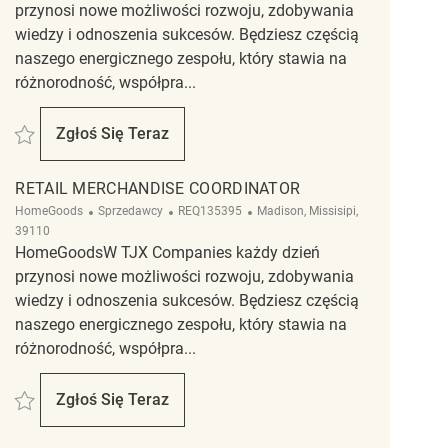
przynosi nowe możliwości rozwoju, zdobywania
wiedzy i odnoszenia sukcesów. Będziesz częścią
naszego energicznego zespołu, który stawia na
różnorodność, współpra...
Zapisać Merchandise Coordinator REQ140590
Zgłoś Się Teraz
Merchandise Coordinator
RETAIL MERCHANDISE COORDINATOR
Kategoria
ReqId
Lokalizacja
HomeGoods
Sprzedawcy
REQ135395
Madison, Missisipi,
39110
HomeGoodsW TJX Companies każdy dzień
przynosi nowe możliwości rozwoju, zdobywania
wiedzy i odnoszenia sukcesów. Będziesz częścią
naszego energicznego zespołu, który stawia na
różnorodność, współpra...
Zapisać Retail Merchandise Coordinator REQ135395
Zgłoś Się Teraz
Retail Merchandise Coordinator