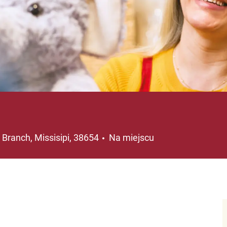
lizacja
e Branch, Missisipi, 38654
Na miejscu