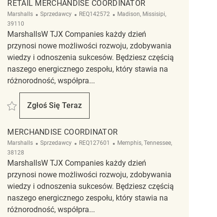
RETAIL MERCHANDISE COORDINATOR
Kategoria
ReqId
Lokalizacja
Marshalls
Sprzedawcy
REQ142572
Madison, Missisipi,
39110
MarshallsW TJX Companies każdy dzień
przynosi nowe możliwości rozwoju, zdobywania
wiedzy i odnoszenia sukcesów. Będziesz częścią
naszego energicznego zespołu, który stawia na
różnorodność, współpra...
Zapisać Retail Merchandise Coordinator REQ142572
Zgłoś Się Teraz
Retail Merchandise Coordinator
MERCHANDISE COORDINATOR
Kategoria
ReqId
Lokalizacja
Marshalls
Sprzedawcy
REQ127601
Memphis, Tennessee,
38128
MarshallsW TJX Companies każdy dzień
przynosi nowe możliwości rozwoju, zdobywania
wiedzy i odnoszenia sukcesów. Będziesz częścią
naszego energicznego zespołu, który stawia na
różnorodność, współpra...