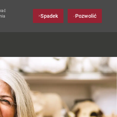
wać
Spadek
Pozwolić
nia