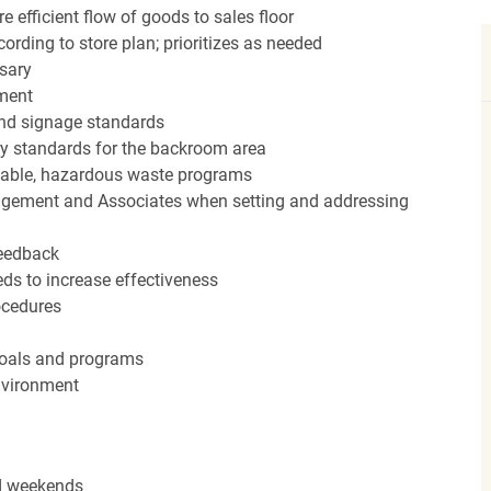
efficient flow of goods to sales floor
ording to store plan; prioritizes as needed
sary
hment
nd signage standards
ery standards for the backroom area
icable, hazardous waste programs
agement and Associates when setting and addressing
feedback
ds to increase effectiveness
rocedures
 goals and programs
nvironment
nd weekends