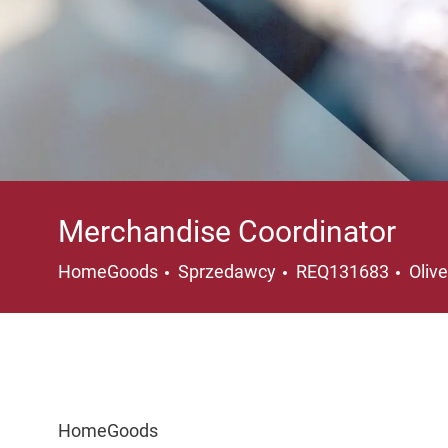
Merchandise Coordinator
Kategoria
Loka
HomeGoods
Sprzedawcy
REQ131683
Oliv
HomeGoods