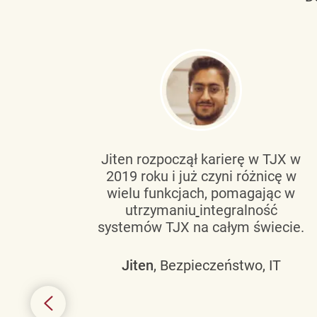
tującą
Jiten rozpoczął karierę w TJX w
2019 roku i już czyni różnicę w
wanie
wielu funkcjach, pomagając w
go
utrzymaniu
integralność
h
systemów TJX na całym świecie.
owym
Jiten
, Bezpieczeństwo, IT
 mogą
szych