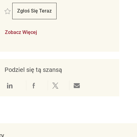
Zapisać merchandise coordinator REQ127601
Zgłoś Się Teraz
Merchandise Coordinator
Zobacz Więcej
Podziel się tą szansą
Udostępnianie przez LinkedIn
Udostępnianie przez Facebook
Udostępnij przez Twitter
Udostępnianie przez e-mail
y.