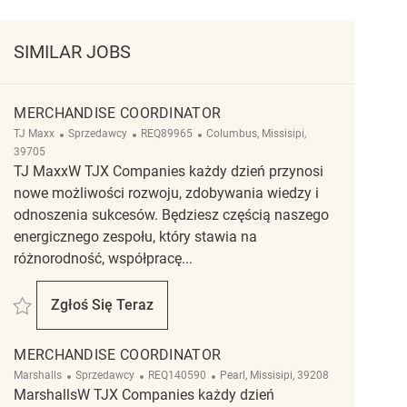
SIMILAR JOBS
MERCHANDISE COORDINATOR
Kategoria
ReqId
Lokalizacja
TJ Maxx
Sprzedawcy
REQ89965
Columbus, Missisipi,
39705
TJ MaxxW TJX Companies każdy dzień przynosi
nowe możliwości rozwoju, zdobywania wiedzy i
odnoszenia sukcesów. Będziesz częścią naszego
energicznego zespołu, który stawia na
różnorodność, współpracę...
Zapisać Merchandise Coordinator REQ89965
Zgłoś Się Teraz
Merchandise Coordinator
MERCHANDISE COORDINATOR
Kategoria
ReqId
Lokalizacja
Marshalls
Sprzedawcy
REQ140590
Pearl, Missisipi, 39208
MarshallsW TJX Companies każdy dzień