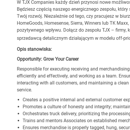
W TJX Companies każdy dzień przynosi nowe możliwoś
Będziesz częścią naszego energicznego zespołu, który 
Twój rozwój. Niezależnie od tego, czy pracujesz w biur
HomeGoods, Homesense, Sierra, Winners lub TK Maxx, p
pozytywnego wpływu. Dołącz do zespołu TJX – firmy, kt
sprzedawcą detalicznym działającym w modelu off-pric
Opis stanowiska:
Opportunity: Grow Your Career
Responsible for executing receiving and merchandising
efficiently and effectively, and working as a team. En
interacting with all customers, and maintaining a clea
service.
Creates a positive internal and external customer ex
Promotes a culture of honesty and integrity; maintain
Orchestrates truck delivery, prioritizing the processi
Trains and mentors Associates on established merch
Ensures merchandise is properly tagged, hung, secu