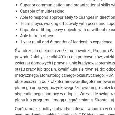
Superior communication and organizational skills wit
Capable of multi-tasking
Able to respond appropriately to changes in directio
Team player, working effectively with peers and supe
Capable of lifting heavy objects with or without r
Able to train others
1 year retail and 6 months of leadership experience
Świadczenia obejmują zniżki pracownicze; Program Ws
powodu żałoby; składki 401(k) dla pracowników; zniżki
zwierząt domowych i prawne; unię kredytową; premie z
stażu pracy lub godzin, kwalifikują się również do: od
medycznego/stomatologicznego/okulistycznego; HSA; o
ubezpieczenia od krótkoterminowej/długoterminowej nie
płatnego urlop wypoczynkowego/zdrowotnego; zniżek
stypendialnego; pomocy w adopcji. Wszystkie świadc
planu lub programu i mogą ulegać zmianie. Skontaktuj 
Oprócz naszej polityki otwartych drzwi i wsparcia w ś
wynagrodzenie i pakiet świadczeń. TJX bierze pod uwa