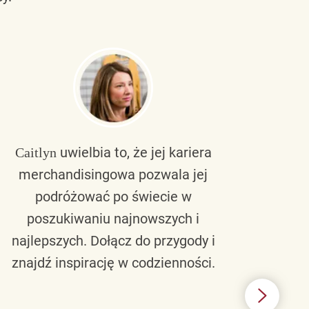
uwielbia to, że jej kariera
Caitlyn
Bra
merchandisingowa pozwala jej
lu
podróżować po świecie w
ku
poszukiwaniu najnowszych i
zaw
najlepszych. Dołącz do przygody i
nie 
znajdź inspirację w codzienności.
l
świ