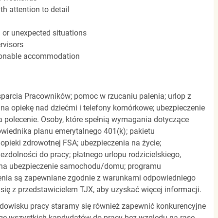
h attention to detail
n or unexpected situations
rvisors
easonable accommodation
parcia Pracowników; pomoc w rzucaniu palenia; urlop z
 na opiekę nad dziećmi i telefony komórkowe; ubezpieczenie
a polecenie. Osoby, które spełnią wymagania dotyczące
powiednika planu emerytalnego 401(k); pakietu
pieki zdrowotnej FSA; ubezpieczenia na życie;
zdolności do pracy; płatnego urlopu rodzicielskiego,
 na ubezpieczenie samochodu/domu; programu
zenia są zapewniane zgodnie z warunkami odpowiedniego
się z przedstawicielem TJX, aby uzyskać więcej informacji.
rodowisku pracy staramy się również zapewnić konkurencyjne
gę wszystkich kandydatów do pracy bez względu na rasę,