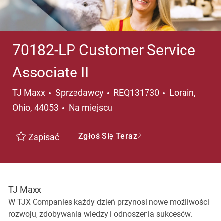
70182-LP Customer Service
Associate II
Kategoria
Lokalizacja
TJ Maxx
Sprzedawcy
REQ131730
Lorain,
Ohio, 44053
Na miejscu
Zgłoś Się Teraz
Zapisać
TJ Maxx
W TJX Companies każdy dzień przynosi nowe możliwości
rozwoju, zdobywania wiedzy i odnoszenia sukcesów.