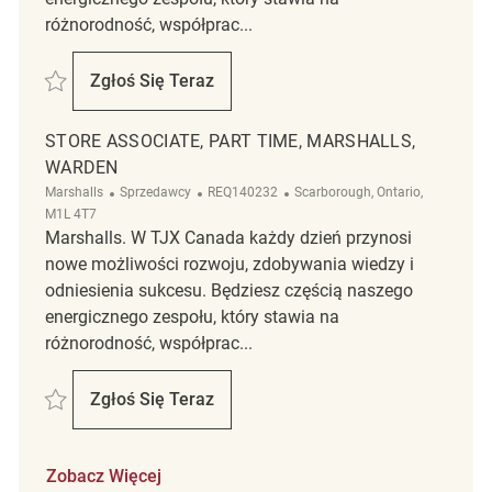
różnorodność, współprac...
Zapisać Retail Store Associate Part Time HomeSense – Etobicoke REQ
Zgłoś Się Teraz
Retail Store Associate Part Time HomeSen
STORE ASSOCIATE, PART TIME, MARSHALLS,
WARDEN
Kategoria
ReqId
Lokalizacja
Marshalls
Sprzedawcy
REQ140232
Scarborough, Ontario,
M1L 4T7
Marshalls. W TJX Canada każdy dzień przynosi
nowe możliwości rozwoju, zdobywania wiedzy i
odniesienia sukcesu. Będziesz częścią naszego
energicznego zespołu, który stawia na
różnorodność, współprac...
Zapisać Store Associate, Part Time, Marshalls, Warden REQ140232
Zgłoś Się Teraz
Store Associate, Part Time, Marshalls, Wa
Zobacz Więcej