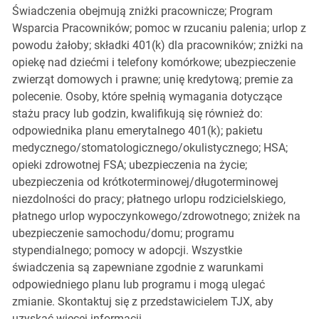
Świadczenia obejmują zniżki pracownicze; Program
Wsparcia Pracowników; pomoc w rzucaniu palenia; urlop z
powodu żałoby; składki 401(k) dla pracowników; zniżki na
opiekę nad dziećmi i telefony komórkowe; ubezpieczenie
zwierząt domowych i prawne; unię kredytową; premie za
polecenie. Osoby, które spełnią wymagania dotyczące
stażu pracy lub godzin, kwalifikują się również do:
odpowiednika planu emerytalnego 401(k); pakietu
medycznego/stomatologicznego/okulistycznego; HSA;
opieki zdrowotnej FSA; ubezpieczenia na życie;
ubezpieczenia od krótkoterminowej/długoterminowej
niezdolności do pracy; płatnego urlopu rodzicielskiego,
płatnego urlop wypoczynkowego/zdrowotnego; zniżek na
ubezpieczenie samochodu/domu; programu
stypendialnego; pomocy w adopcji. Wszystkie
świadczenia są zapewniane zgodnie z warunkami
odpowiedniego planu lub programu i mogą ulegać
zmianie. Skontaktuj się z przedstawicielem TJX, aby
uzyskać więcej informacji.