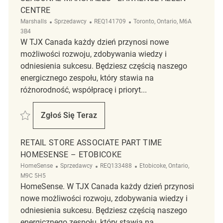
CENTRE
Kategoria
ReqId
Lokalizacja
Marshalls
Sprzedawcy
REQ141709
Toronto, Ontario, M6A
3B4
W TJX Canada każdy dzień przynosi nowe
możliwości rozwoju, zdobywania wiedzy i
odniesienia sukcesu. Będziesz częścią naszego
energicznego zespołu, który stawia na
różnorodność, współpracę i prioryt...
Zapisać Retail Store Associate Part Time Seasonal Marshalls - Lawrenc
Zgłoś Się Teraz
Retail Store Associate Part Time Seasonal
RETAIL STORE ASSOCIATE PART TIME
HOMESENSE – ETOBICOKE
Kategoria
ReqId
Lokalizacja
HomeSense
Sprzedawcy
REQ133488
Etobicoke, Ontario,
M9C 5H5
HomeSense. W TJX Canada każdy dzień przynosi
nowe możliwości rozwoju, zdobywania wiedzy i
odniesienia sukcesu. Będziesz częścią naszego
energicznego zespołu, który stawia na