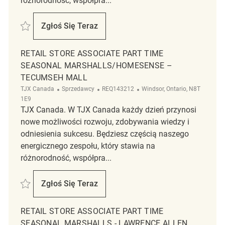
różnorodność, współpra...
Zapisać LP Customer Service Associate II REQ139746
Zgłoś Się Teraz
LP Customer Service Associate II
RETAIL STORE ASSOCIATE PART TIME
SEASONAL MARSHALLS/HOMESENSE –
TECUMSEH MALL
Kategoria
ReqId
Lokalizacja
TJX Canada
Sprzedawcy
REQ143212
Windsor, Ontario, N8T
1E9
TJX Canada. W TJX Canada każdy dzień przynosi
nowe możliwości rozwoju, zdobywania wiedzy i
odniesienia sukcesu. Będziesz częścią naszego
energicznego zespołu, który stawia na
różnorodność, współpra...
Zapisać Retail Store Associate Part Time Seasonal Marshalls/HomeS
Zgłoś Się Teraz
Retail Store Associate Part Time Season
RETAIL STORE ASSOCIATE PART TIME
SEASONAL MARSHALLS - LAWRENCE ALLEN