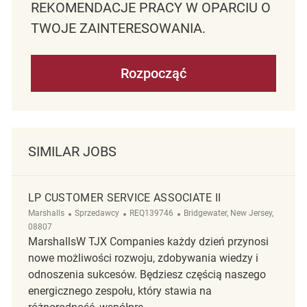
REKOMENDACJE PRACY W OPARCIU O
TWOJE ZAINTERESOWANIA.
Rozpocząć
SIMILAR JOBS
LP CUSTOMER SERVICE ASSOCIATE II
Kategoria
ReqId
Lokalizacja
Marshalls
Sprzedawcy
REQ139746
Bridgewater, New Jersey,
08807
MarshallsW TJX Companies każdy dzień przynosi
nowe możliwości rozwoju, zdobywania wiedzy i
odnoszenia sukcesów. Będziesz częścią naszego
energicznego zespołu, który stawia na