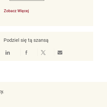
Zobacz Więcej
Podziel się tą szansą
Udostępnianie przez LinkedIn
Udostępnianie przez Facebook
Udostępnij przez Twitter
Udostępnianie przez e-mail
y.