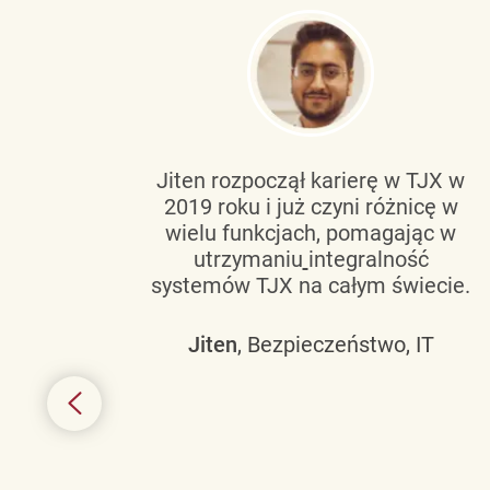
tującą
Jiten rozpoczął karierę w TJX w
2019 roku i już czyni różnicę w
wanie
wielu funkcjach, pomagając w
go
utrzymaniu
integralność
h
systemów TJX na całym świecie.
owym
Jiten
, Bezpieczeństwo, IT
 mogą
szych