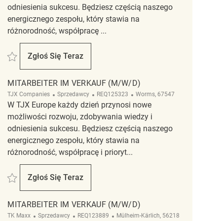
odniesienia sukcesu. Będziesz częścią naszego
energicznego zespołu, który stawia na
różnorodność, współpracę ...
Zapisać Mitarbeiter im Verkauf (m/w/d) REQ140302
Zgłoś Się Teraz
Mitarbeiter Im Verkauf (m/w/d)
MITARBEITER IM VERKAUF (M/W/D)
Kategoria
ReqId
Lokalizacja
TJX Companies
Sprzedawcy
REQ125323
Worms, 67547
W TJX Europe każdy dzień przynosi nowe
możliwości rozwoju, zdobywania wiedzy i
odniesienia sukcesu. Będziesz częścią naszego
energicznego zespołu, który stawia na
różnorodność, współpracę i prioryt...
Zapisać Mitarbeiter im Verkauf (M/W/D) REQ125323
Zgłoś Się Teraz
Mitarbeiter Im Verkauf (M/W/D)
MITARBEITER IM VERKAUF (M/W/D)
Kategoria
ReqId
Lokalizacja
TK Maxx
Sprzedawcy
REQ123889
Mülheim-Kärlich, 56218