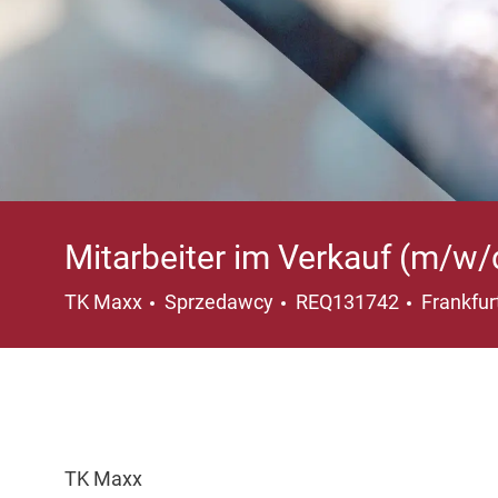
Mitarbeiter im Verkauf (m/w/
Kategoria
Lokaliza
TK Maxx
Sprzedawcy
REQ131742
Frankfur
TK Maxx