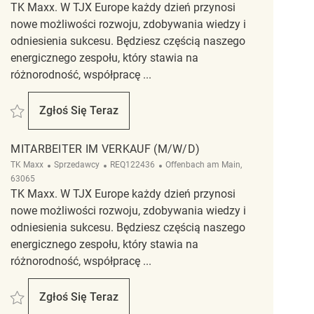
TK Maxx. W TJX Europe każdy dzień przynosi
nowe możliwości rozwoju, zdobywania wiedzy i
odniesienia sukcesu. Będziesz częścią naszego
energicznego zespołu, który stawia na
różnorodność, współpracę ...
Zapisać Mitarbeiter im Verkauf (m/w/d) REQ123889
Zgłoś Się Teraz
Mitarbeiter Im Verkauf (m/w/d)
MITARBEITER IM VERKAUF (M/W/D)
Kategoria
ReqId
Lokalizacja
TK Maxx
Sprzedawcy
REQ122436
Offenbach am Main,
63065
TK Maxx. W TJX Europe każdy dzień przynosi
nowe możliwości rozwoju, zdobywania wiedzy i
odniesienia sukcesu. Będziesz częścią naszego
energicznego zespołu, który stawia na
różnorodność, współpracę ...
Zapisać Mitarbeiter im Verkauf (m/w/d) REQ122436
Zgłoś Się Teraz
Mitarbeiter Im Verkauf (m/w/d)