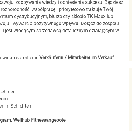
zwoju, zdobywania wiedzy i odniesienia sukcesu. Będziesz
 różnorodność, współpracę i priorytetowo traktuje Twój
entrum dystrybucyjnym, biurze czy sklepie TK Maxx lub
zwoju i wywarcia pozytywnego wpływu. Dołącz do zespołu
00” i jest wiodącym sprzedawcą detalicznym działającym w
 wir ab sofort eine
Verkäuferin / Mitarbeiter im Verkauf
rnehmen
eam
en in Schichten
rogram, Wellhub Fitnessangebote