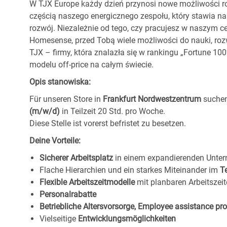
W TJX Europe każdy dzień przynosi nowe możliwości ro
częścią naszego energicznego zespołu, który stawia na
rozwój. Niezależnie od tego, czy pracujesz w naszym c
Homesense, przed Tobą wiele możliwości do nauki, ro
TJX – firmy, która znalazła się w rankingu „Fortune 1
modelu off-price na całym świecie.
Opis stanowiska:
Für unseren Store in
Frankfurt Nordwestzentrum
suchen
(m/w/d)
in Teilzeit 20 Std. pro Woche.
Diese Stelle ist vorerst befristet zu besetzen.
Deine Vorteile:
Sicherer Arbeitsplatz
in einem expandierenden Unte
Flache Hierarchien und ein starkes Miteinander im
T
Flexible Arbeitszeitmodelle
mit planbaren Arbeitszeit
Personalrabatte
Betriebliche Altersvorsorge, Employee assistance p
Vielseitige
Entwicklungsmöglichkeiten