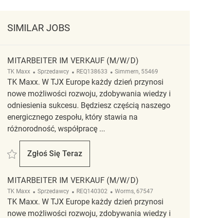
SIMILAR JOBS
MITARBEITER IM VERKAUF (M/W/D)
Kategoria
ReqId
Lokalizacja
TK Maxx
Sprzedawcy
REQ138633
Simmern, 55469
TK Maxx. W TJX Europe każdy dzień przynosi
nowe możliwości rozwoju, zdobywania wiedzy i
odniesienia sukcesu. Będziesz częścią naszego
energicznego zespołu, który stawia na
różnorodność, współpracę ...
Zapisać Mitarbeiter im Verkauf (m/w/d) REQ138633
Zgłoś Się Teraz
Mitarbeiter Im Verkauf (m/w/d)
MITARBEITER IM VERKAUF (M/W/D)
Kategoria
ReqId
Lokalizacja
TK Maxx
Sprzedawcy
REQ140302
Worms, 67547
TK Maxx. W TJX Europe każdy dzień przynosi
nowe możliwości rozwoju, zdobywania wiedzy i