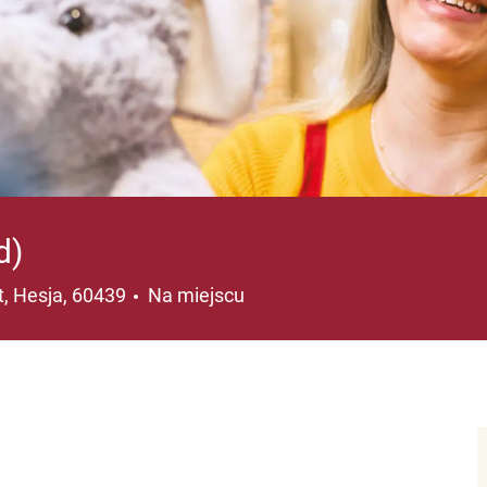
d)
cja
t, Hesja, 60439
Na miejscu