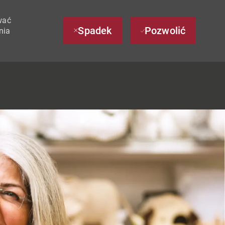
wać
Spadek
Pozwolić
nia