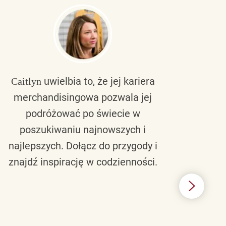
uwielbia to, że jej kariera
Caitlyn
Bra
merchandisingowa pozwala jej
lu
podróżować po świecie w
ku
poszukiwaniu najnowszych i
zaw
najlepszych. Dołącz do przygody i
nie 
znajdź inspirację w codzienności.
l
świ
B