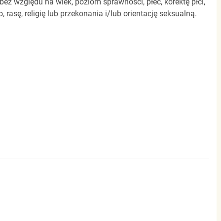
z względu na wiek, poziom sprawności, płeć, korektę płci,
 rasę, religię lub przekonania i/lub orientację seksualną.