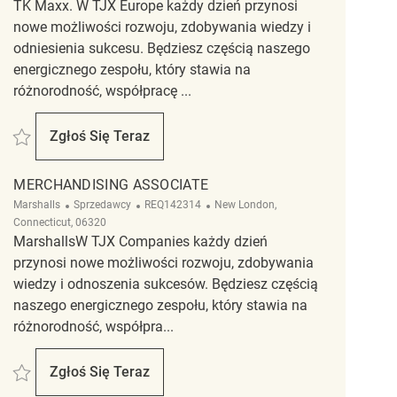
TK Maxx. W TJX Europe każdy dzień przynosi
nowe możliwości rozwoju, zdobywania wiedzy i
odniesienia sukcesu. Będziesz częścią naszego
energicznego zespołu, który stawia na
różnorodność, współpracę ...
Zapisać Retail Associate REQ141443
Zgłoś Się Teraz
Retail Associate
MERCHANDISING ASSOCIATE
Kategoria
ReqId
Lokalizacja
Marshalls
Sprzedawcy
REQ142314
New London,
Connecticut, 06320
MarshallsW TJX Companies każdy dzień
przynosi nowe możliwości rozwoju, zdobywania
wiedzy i odnoszenia sukcesów. Będziesz częścią
naszego energicznego zespołu, który stawia na
różnorodność, współpra...
Zapisać Merchandising Associate REQ142314
Zgłoś Się Teraz
Merchandising Associate