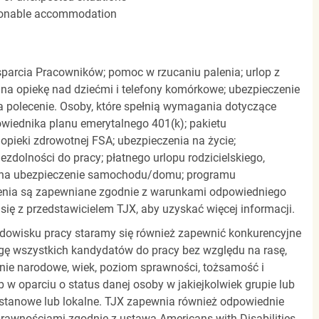
easonable accommodation
parcia Pracowników; pomoc w rzucaniu palenia; urlop z
 na opiekę nad dziećmi i telefony komórkowe; ubezpieczenie
a polecenie. Osoby, które spełnią wymagania dotyczące
powiednika planu emerytalnego 401(k); pakietu
pieki zdrowotnej FSA; ubezpieczenia na życie;
zdolności do pracy; płatnego urlopu rodzicielskiego,
 na ubezpieczenie samochodu/domu; programu
zenia są zapewniane zgodnie z warunkami odpowiedniego
się z przedstawicielem TJX, aby uzyskać więcej informacji.
rodowisku pracy staramy się również zapewnić konkurencyjne
gę wszystkich kandydatów do pracy bez względu na rasę,
dzenie narodowe, wiek, poziom sprawności, tożsamość i
b w oparciu o status danej osoby w jakiejkolwiek grupie lub
, stanowe lub lokalne. TJX zapewnia również odpowiednie
awnościami zgodnie z ustawą Americans with Disabilities