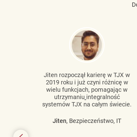
D
tującą
Jiten rozpoczął karierę w TJX w
2019 roku i już czyni różnicę w
wanie
wielu funkcjach, pomagając w
go
utrzymaniu
integralność
h
systemów TJX na całym świecie.
owym
Jiten
, Bezpieczeństwo, IT
 mogą
szych