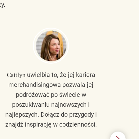
y.
uwielbia to, że jej kariera
Caitlyn
Bra
merchandisingowa pozwala jej
lu
podróżować po świecie w
ku
poszukiwaniu najnowszych i
zaw
najlepszych. Dołącz do przygody i
nie 
znajdź inspirację w codzienności.
l
świ