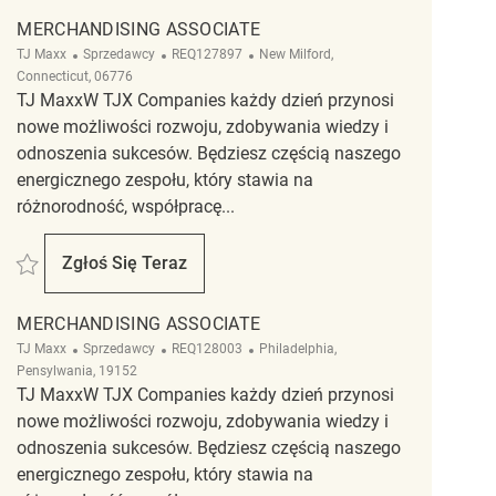
MERCHANDISING ASSOCIATE
Kategoria
ReqId
Lokalizacja
TJ Maxx
Sprzedawcy
REQ127897
New Milford,
Connecticut, 06776
TJ MaxxW TJX Companies każdy dzień przynosi
nowe możliwości rozwoju, zdobywania wiedzy i
odnoszenia sukcesów. Będziesz częścią naszego
energicznego zespołu, który stawia na
różnorodność, współpracę...
Zapisać Merchandising Associate REQ127897
Zgłoś Się Teraz
Merchandising Associate
MERCHANDISING ASSOCIATE
Kategoria
ReqId
Lokalizacja
TJ Maxx
Sprzedawcy
REQ128003
Philadelphia,
Pensylwania, 19152
TJ MaxxW TJX Companies każdy dzień przynosi
nowe możliwości rozwoju, zdobywania wiedzy i
odnoszenia sukcesów. Będziesz częścią naszego
energicznego zespołu, który stawia na