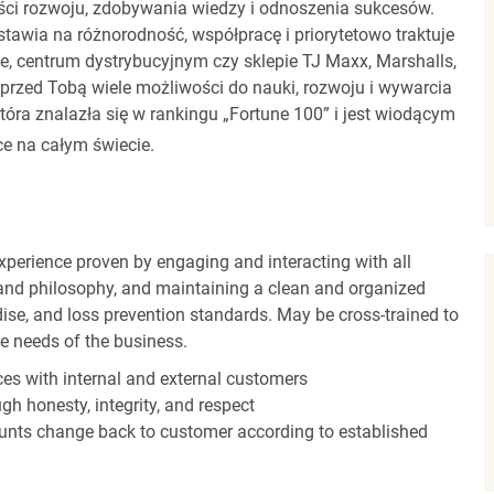
ci rozwoju, zdobywania wiedzy i odnoszenia sukcesów.
stawia na różnorodność, współpracę i priorytetowo traktuje
ze, centrum dystrybucyjnym czy sklepie TJ Maxx, Marshalls,
rzed Tobą wiele możliwości do nauki, rozwoju i wywarcia
óra znalazła się w rankingu „Fortune 100” i jest wiodącym
e na całym świecie.
experience proven by engaging and interacting with all
and philosophy, and maintaining a clean and organized
ise, and loss prevention standards. May be cross-trained to
he needs of the business.
es with internal and external customers
gh honesty, integrity, and respect
unts change back to customer according to established