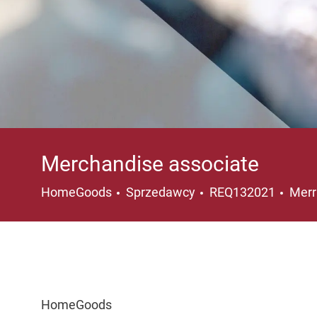
Merchandise associate
Kategoria
Loka
HomeGoods
Sprzedawcy
REQ132021
Merr
HomeGoods