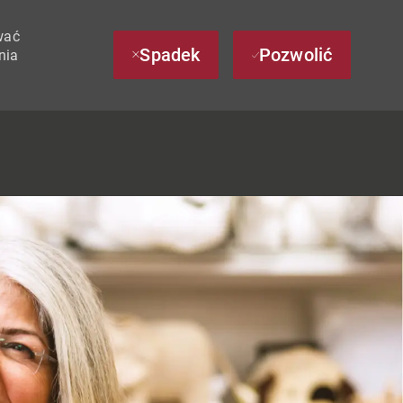
wać
Spadek
Pozwolić
nia