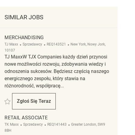
SIMILAR JOBS
MERCHANDISING
Kategoria
ReqId
Lokalizacja
TJ Maxx
Sprzedawcy
REQ143521
New York, Nowy Jork,
10107
TJ MaxxW TJX Companies każdy dzień przynosi
nowe możliwości rozwoju, zdobywania wiedzy i
odnoszenia sukcesów. Będziesz częścią naszego
energicznego zespołu, który stawia na
różnorodność, współpracę...
Zapisać Merchandising REQ143521
Zgłoś Się Teraz
Merchandising
RETAIL ASSOCIATE
Kategoria
ReqId
Lokalizacja
TK Maxx
Sprzedawcy
REQ141443
Greater London, SW9
8BH