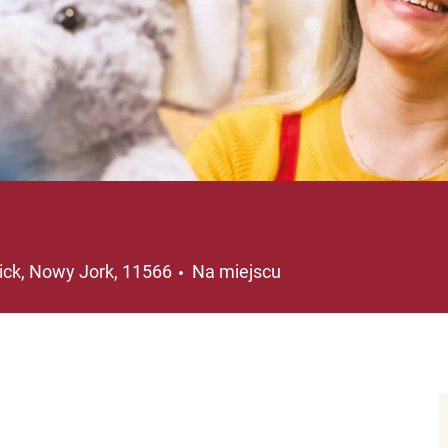
lizacja
ick, Nowy Jork, 11566
Na miejscu