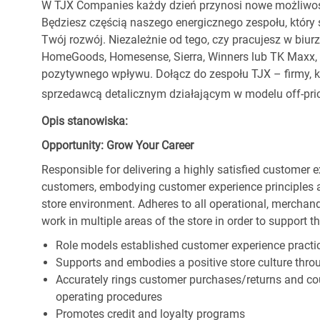
W TJX Companies każdy dzień przynosi nowe możliwoś
Będziesz częścią naszego energicznego zespołu, który 
Twój rozwój. Niezależnie od tego, czy pracujesz w biur
HomeGoods, Homesense, Sierra, Winners lub TK Maxx, p
pozytywnego wpływu. Dołącz do zespołu TJX – firmy, kt
sprzedawcą detalicznym działającym w modelu off-pric
Opis stanowiska:
Opportunity: Grow Your Career
Responsible for delivering a highly satisfied customer 
customers, embodying customer experience principles 
store environment. Adheres to all operational, merchand
work in multiple areas of the store in order to support t
Role models established customer experience practic
Supports and embodies a positive store culture throu
Accurately rings customer purchases/returns and co
operating procedures
Promotes credit and loyalty programs