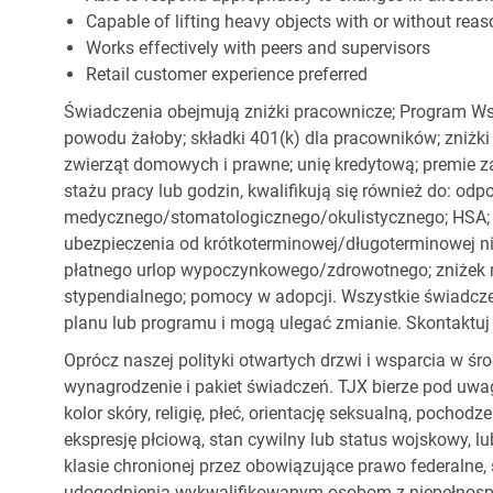
Capable of lifting heavy objects with or without r
Works effectively with peers and supervisors
Retail customer experience preferred
Świadczenia obejmują zniżki pracownicze; Program Ws
powodu żałoby; składki 401(k) dla pracowników; zniżki
zwierząt domowych i prawne; unię kredytową; premie z
stażu pracy lub godzin, kwalifikują się również do: od
medycznego/stomatologicznego/okulistycznego; HSA; o
ubezpieczenia od krótkoterminowej/długoterminowej nie
płatnego urlop wypoczynkowego/zdrowotnego; zniżek
stypendialnego; pomocy w adopcji. Wszystkie świadc
planu lub programu i mogą ulegać zmianie. Skontaktuj 
Oprócz naszej polityki otwartych drzwi i wsparcia w ś
wynagrodzenie i pakiet świadczeń. TJX bierze pod uwa
kolor skóry, religię, płeć, orientację seksualną, pocho
ekspresję płciową, stan cywilny lub status wojskowy, lu
klasie chronionej przez obowiązujące prawo federalne
udogodnienia wykwalifikowanym osobom z niepełnospr