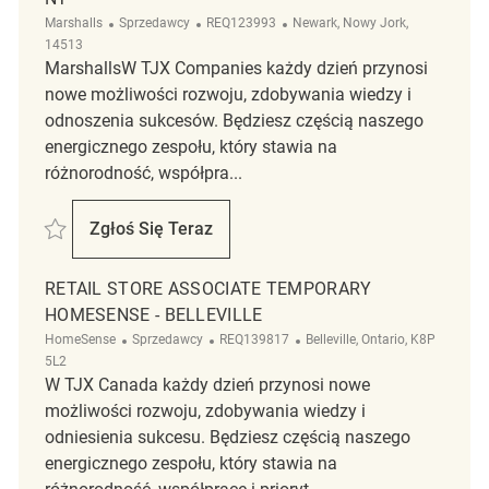
Kategoria
ReqId
Lokalizacja
Marshalls
Sprzedawcy
REQ123993
Newark, Nowy Jork,
14513
MarshallsW TJX Companies każdy dzień przynosi
nowe możliwości rozwoju, zdobywania wiedzy i
odnoszenia sukcesów. Będziesz częścią naszego
energicznego zespołu, który stawia na
różnorodność, współpra...
Zapisać Retail Merchandising Associate Newark, NY REQ123993
Zgłoś Się Teraz
Retail Merchandising Associate Newark, N
RETAIL STORE ASSOCIATE TEMPORARY
HOMESENSE - BELLEVILLE
Kategoria
ReqId
Lokalizacja
HomeSense
Sprzedawcy
REQ139817
Belleville, Ontario, K8P
5L2
W TJX Canada każdy dzień przynosi nowe
możliwości rozwoju, zdobywania wiedzy i
odniesienia sukcesu. Będziesz częścią naszego
energicznego zespołu, który stawia na