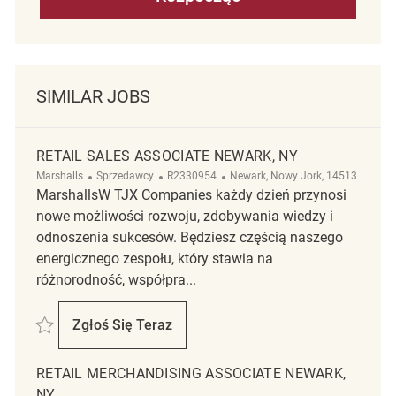
SIMILAR JOBS
RETAIL SALES ASSOCIATE NEWARK, NY
Kategoria
ReqId
Lokalizacja
Marshalls
Sprzedawcy
R2330954
Newark, Nowy Jork, 14513
MarshallsW TJX Companies każdy dzień przynosi
nowe możliwości rozwoju, zdobywania wiedzy i
odnoszenia sukcesów. Będziesz częścią naszego
energicznego zespołu, który stawia na
różnorodność, współpra...
Zapisać Retail Sales Associate Newark, NY R2330954
Zgłoś Się Teraz
Retail Sales Associate Newark, NY
RETAIL MERCHANDISING ASSOCIATE NEWARK,
NY