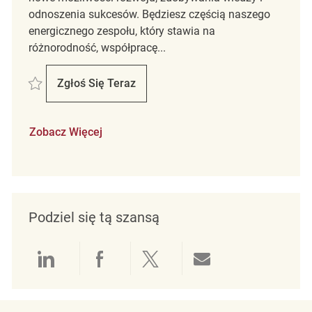
odnoszenia sukcesów. Będziesz częścią naszego
energicznego zespołu, który stawia na
różnorodność, współpracę...
Zapisać Retail Cleaning Associate Hamburg NY REQ141757
Zgłoś Się Teraz
Retail Cleaning Associate Hamburg NY
Zobacz Więcej
Podziel się tą szansą
Udostępnianie przez LinkedIn
Udostępnianie przez Facebo
Udostępnij przez Twit
Udostępnianie 