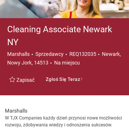
Cleaning Associate Newark
NY
Kategoria
Lokalizacja
Marshalls
Sprzedawcy
REQ132035
Newark,
Nowy Jork, 14513
Na miejscu
Zgłoś Się Teraz
Zapisać
Marshalls
W TJX Companies każdy dzień przynosi nowe możliwości
rozwoju, zdobywania wiedzy i odnoszenia sukcesów.