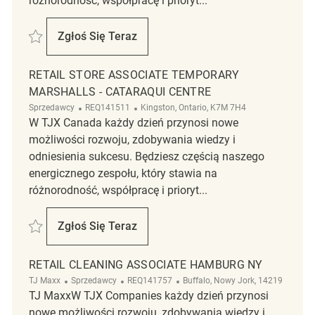
różnorodność, współpracę i prioryt...
Zapisać Retail Store Associate Temporary HomeSense - Belleville REQ1
Zgłoś Się Teraz
Retail Store Associate Temporary HomeSens
RETAIL STORE ASSOCIATE TEMPORARY
MARSHALLS - CATARAQUI CENTRE
Kategoria
ReqId
Lokalizacja
Sprzedawcy
REQ141511
Kingston, Ontario, K7M 7H4
W TJX Canada każdy dzień przynosi nowe
możliwości rozwoju, zdobywania wiedzy i
odniesienia sukcesu. Będziesz częścią naszego
energicznego zespołu, który stawia na
różnorodność, współpracę i prioryt...
Zapisać Retail Store Associate Temporary Marshalls - Cataraqui Centr
Zgłoś Się Teraz
Retail Store Associate Temporary Marshall
RETAIL CLEANING ASSOCIATE HAMBURG NY
Kategoria
ReqId
Lokalizacja
TJ Maxx
Sprzedawcy
REQ141757
Buffalo, Nowy Jork, 14219
TJ MaxxW TJX Companies każdy dzień przynosi
nowe możliwości rozwoju, zdobywania wiedzy i