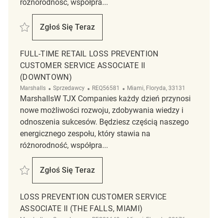
różnorodność, współpra...
Zapisać Loss Prevention Customer Service Associate ll REQ109167
Zgłoś Się Teraz
Loss Prevention Customer Service Associat
FULL-TIME RETAIL LOSS PREVENTION
CUSTOMER SERVICE ASSOCIATE II
(DOWNTOWN)
Kategoria
ReqId
Lokalizacja
Marshalls
Sprzedawcy
REQ56581
Miami, Floryda, 33131
MarshallsW TJX Companies każdy dzień przynosi
nowe możliwości rozwoju, zdobywania wiedzy i
odnoszenia sukcesów. Będziesz częścią naszego
energicznego zespołu, który stawia na
różnorodność, współpra...
Zapisać Full-Time Retail Loss Prevention Customer Service Associate 
Zgłoś Się Teraz
Full-Time Retail Loss Prevention Customer
LOSS PREVENTION CUSTOMER SERVICE
ASSOCIATE II (THE FALLS, MIAMI)