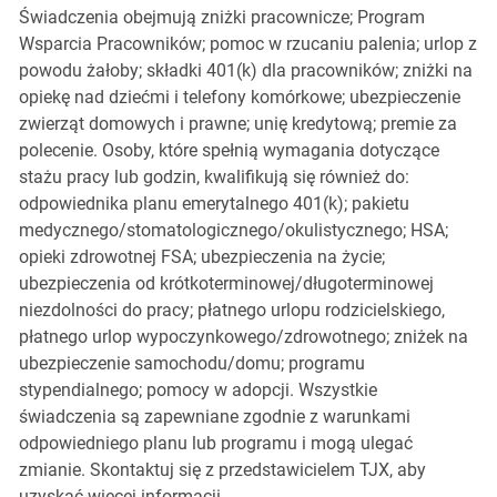
Świadczenia obejmują zniżki pracownicze; Program
Wsparcia Pracowników; pomoc w rzucaniu palenia; urlop z
powodu żałoby; składki 401(k) dla pracowników; zniżki na
opiekę nad dziećmi i telefony komórkowe; ubezpieczenie
zwierząt domowych i prawne; unię kredytową; premie za
polecenie. Osoby, które spełnią wymagania dotyczące
stażu pracy lub godzin, kwalifikują się również do:
odpowiednika planu emerytalnego 401(k); pakietu
medycznego/stomatologicznego/okulistycznego; HSA;
opieki zdrowotnej FSA; ubezpieczenia na życie;
ubezpieczenia od krótkoterminowej/długoterminowej
niezdolności do pracy; płatnego urlopu rodzicielskiego,
płatnego urlop wypoczynkowego/zdrowotnego; zniżek na
ubezpieczenie samochodu/domu; programu
stypendialnego; pomocy w adopcji. Wszystkie
świadczenia są zapewniane zgodnie z warunkami
odpowiedniego planu lub programu i mogą ulegać
zmianie. Skontaktuj się z przedstawicielem TJX, aby
uzyskać więcej informacji.