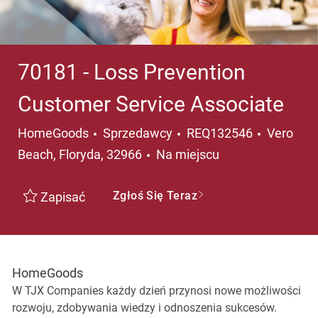
70181 - Loss Prevention
Customer Service Associate
Kategoria
Lokalizac
HomeGoods
Sprzedawcy
REQ132546
Vero
Beach, Floryda, 32966
Na miejscu
Zgłoś Się Teraz
Zapisać
HomeGoods
W TJX Companies każdy dzień przynosi nowe możliwości
rozwoju, zdobywania wiedzy i odnoszenia sukcesów.