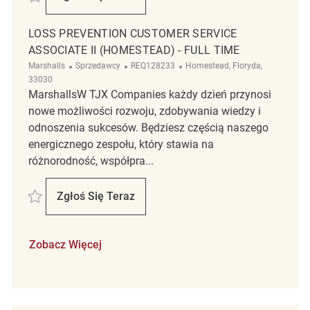
Loss Prevention Customer Service Associat
LOSS PREVENTION CUSTOMER SERVICE
ASSOCIATE II (HOMESTEAD) - FULL TIME
Kategoria
ReqId
Lokalizacja
Marshalls
Sprzedawcy
REQ128233
Homestead, Floryda,
33030
MarshallsW TJX Companies każdy dzień przynosi
nowe możliwości rozwoju, zdobywania wiedzy i
odnoszenia sukcesów. Będziesz częścią naszego
energicznego zespołu, który stawia na
różnorodność, współpra...
Zapisać Loss Prevention Customer Service Associate II (Homestead) - 
Zgłoś Się Teraz
Loss Prevention Customer Service Associat
Zobacz Więcej