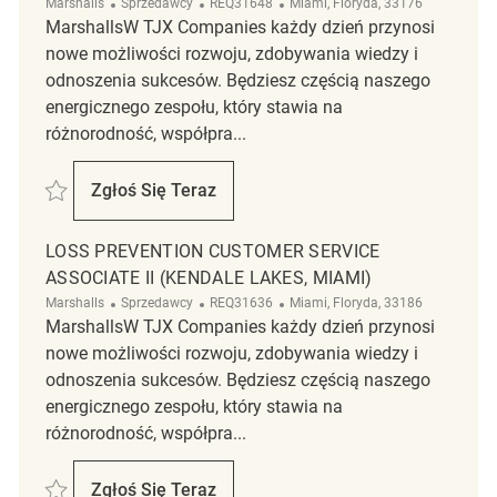
Kategoria
ReqId
Lokalizacja
Marshalls
Sprzedawcy
REQ31648
Miami, Floryda, 33176
MarshallsW TJX Companies każdy dzień przynosi
nowe możliwości rozwoju, zdobywania wiedzy i
odnoszenia sukcesów. Będziesz częścią naszego
energicznego zespołu, który stawia na
różnorodność, współpra...
Zapisać Loss Prevention Customer Service Associate II (The Falls, Mia
Zgłoś Się Teraz
Loss Prevention Customer Service Associate
LOSS PREVENTION CUSTOMER SERVICE
ASSOCIATE II (KENDALE LAKES, MIAMI)
Kategoria
ReqId
Lokalizacja
Marshalls
Sprzedawcy
REQ31636
Miami, Floryda, 33186
MarshallsW TJX Companies każdy dzień przynosi
nowe możliwości rozwoju, zdobywania wiedzy i
odnoszenia sukcesów. Będziesz częścią naszego
energicznego zespołu, który stawia na
różnorodność, współpra...
Zapisać Loss Prevention Customer Service Associate II (Kendale Lakes
Zgłoś Się Teraz