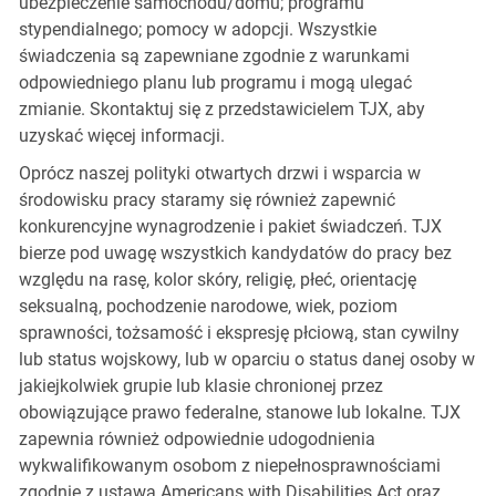
ubezpieczenie samochodu/domu; programu
stypendialnego; pomocy w adopcji. Wszystkie
świadczenia są zapewniane zgodnie z warunkami
odpowiedniego planu lub programu i mogą ulegać
zmianie. Skontaktuj się z przedstawicielem TJX, aby
uzyskać więcej informacji.
Oprócz naszej polityki otwartych drzwi i wsparcia w
środowisku pracy staramy się również zapewnić
konkurencyjne wynagrodzenie i pakiet świadczeń. TJX
bierze pod uwagę wszystkich kandydatów do pracy bez
względu na rasę, kolor skóry, religię, płeć, orientację
seksualną, pochodzenie narodowe, wiek, poziom
sprawności, tożsamość i ekspresję płciową, stan cywilny
lub status wojskowy, lub w oparciu o status danej osoby w
jakiejkolwiek grupie lub klasie chronionej przez
obowiązujące prawo federalne, stanowe lub lokalne. TJX
zapewnia również odpowiednie udogodnienia
wykwalifikowanym osobom z niepełnosprawnościami
zgodnie z ustawą Americans with Disabilities Act oraz