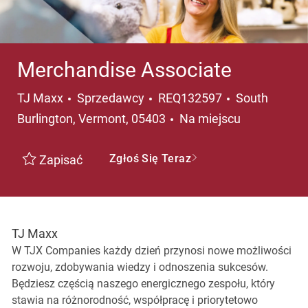
Merchandise Associate
Kategoria
Lokalizacja
TJ Maxx
Sprzedawcy
REQ132597
South
Burlington, Vermont, 05403
Na miejscu
Zgłoś Się Teraz
Zapisać
TJ Maxx
W TJX Companies każdy dzień przynosi nowe możliwości
rozwoju, zdobywania wiedzy i odnoszenia sukcesów.
Będziesz częścią naszego energicznego zespołu, który
stawia na różnorodność, współpracę i priorytetowo