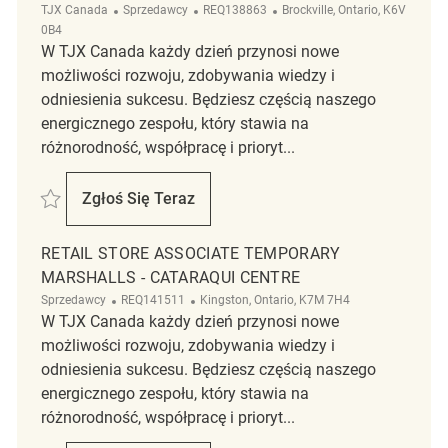
Kategoria
ReqId
Lokalizacja
TJX Canada
Sprzedawcy
REQ138863
Brockville, Ontario, K6V
0B4
W TJX Canada każdy dzień przynosi nowe
możliwości rozwoju, zdobywania wiedzy i
odniesienia sukcesu. Będziesz częścią naszego
energicznego zespołu, który stawia na
różnorodność, współpracę i prioryt...
Zapisać Retail Store Associate Part Time Winners Brockville - Riocan M
Zgłoś Się Teraz
Retail Store Associate Part Time Winners Br
RETAIL STORE ASSOCIATE TEMPORARY
MARSHALLS - CATARAQUI CENTRE
Kategoria
ReqId
Lokalizacja
Sprzedawcy
REQ141511
Kingston, Ontario, K7M 7H4
W TJX Canada każdy dzień przynosi nowe
możliwości rozwoju, zdobywania wiedzy i
odniesienia sukcesu. Będziesz częścią naszego
energicznego zespołu, który stawia na
różnorodność, współpracę i prioryt...