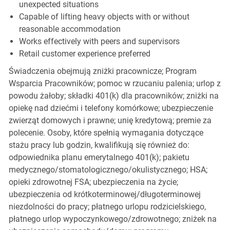
unexpected situations
Capable of lifting heavy objects with or without
reasonable accommodation
Works effectively with peers and supervisors
Retail customer experience preferred
Świadczenia obejmują zniżki pracownicze; Program
Wsparcia Pracowników; pomoc w rzucaniu palenia; urlop z
powodu żałoby; składki 401(k) dla pracowników; zniżki na
opiekę nad dziećmi i telefony komórkowe; ubezpieczenie
zwierząt domowych i prawne; unię kredytową; premie za
polecenie. Osoby, które spełnią wymagania dotyczące
stażu pracy lub godzin, kwalifikują się również do:
odpowiednika planu emerytalnego 401(k); pakietu
medycznego/stomatologicznego/okulistycznego; HSA;
opieki zdrowotnej FSA; ubezpieczenia na życie;
ubezpieczenia od krótkoterminowej/długoterminowej
niezdolności do pracy; płatnego urlopu rodzicielskiego,
płatnego urlop wypoczynkowego/zdrowotnego; zniżek na