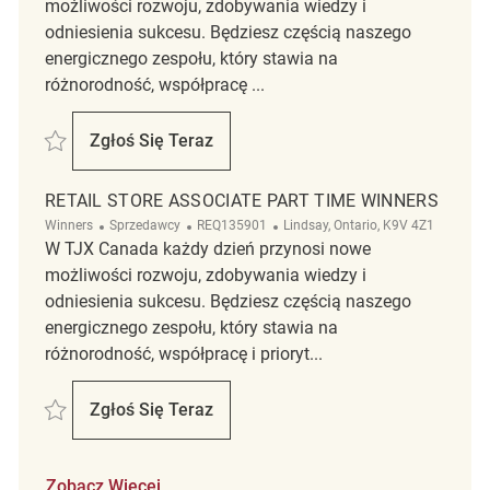
możliwości rozwoju, zdobywania wiedzy i
odniesienia sukcesu. Będziesz częścią naszego
energicznego zespołu, który stawia na
różnorodność, współpracę ...
Zapisać Retail Store Associate Part Time Winners REQ115931
Zgłoś Się Teraz
Retail Store Associate Part Time Winners
RETAIL STORE ASSOCIATE PART TIME WINNERS
Kategoria
ReqId
Lokalizacja
Winners
Sprzedawcy
REQ135901
Lindsay, Ontario, K9V 4Z1
W TJX Canada każdy dzień przynosi nowe
możliwości rozwoju, zdobywania wiedzy i
odniesienia sukcesu. Będziesz częścią naszego
energicznego zespołu, który stawia na
różnorodność, współpracę i prioryt...
Zapisać Retail Store Associate Part Time Winners REQ135901
Zgłoś Się Teraz
Retail Store Associate Part Time Winners
Zobacz Więcej