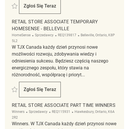
Zapisać Retail Store Associate Temporary Marshalls - Cataraqui Centr
Zgłoś Się Teraz
Retail Store Associate Temporary Marshall
RETAIL STORE ASSOCIATE TEMPORARY
HOMESENSE - BELLEVILLE
Kategoria
ReqId
Lokalizacja
HomeSense
Sprzedawcy
REQ139817
Belleville, Ontario, K8P
5L2
W TJX Canada każdy dzień przynosi nowe
możliwości rozwoju, zdobywania wiedzy i
odniesienia sukcesu. Będziesz częścią naszego
energicznego zespołu, który stawia na
różnorodność, współpracę i prioryt...
Zapisać Retail Store Associate Temporary HomeSense - Belleville REQ1
Zgłoś Się Teraz
Retail Store Associate Temporary HomeSens
RETAIL STORE ASSOCIATE PART TIME WINNERS
Kategoria
ReqId
Lokalizacja
Winners
Sprzedawcy
REQ115931
Hawkesbury, Ontario, K6A
2R2
Winners. W TJX Canada każdy dzień przynosi nowe