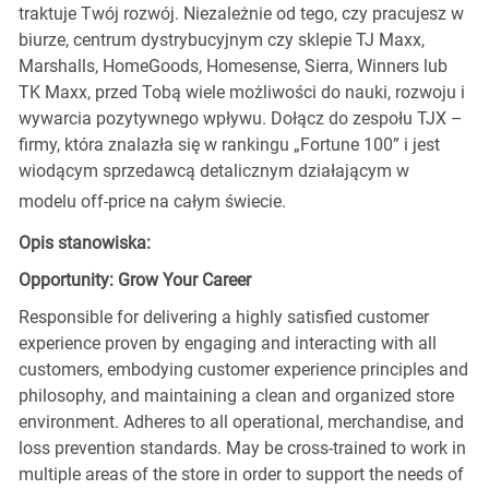
traktuje Twój rozwój. Niezależnie od tego, czy pracujesz w
biurze, centrum dystrybucyjnym czy sklepie TJ Maxx,
Marshalls, HomeGoods, Homesense, Sierra, Winners lub
TK Maxx, przed Tobą wiele możliwości do nauki, rozwoju i
wywarcia pozytywnego wpływu. Dołącz do zespołu TJX –
firmy, która znalazła się w rankingu „Fortune 100” i jest
wiodącym sprzedawcą detalicznym działającym w
modelu off-price na całym świecie.
Opis stanowiska:
Opportunity: Grow Your Career
Responsible for delivering a highly satisfied customer
experience proven by engaging and interacting with all
customers, embodying customer experience principles and
philosophy, and maintaining a clean and organized store
environment. Adheres to all operational, merchandise, and
loss prevention standards. May be cross-trained to work in
multiple areas of the store in order to support the needs of