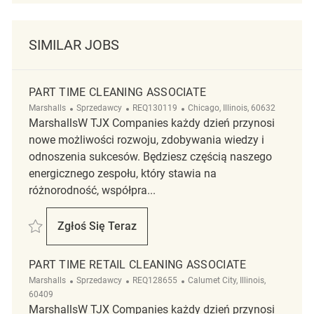
SIMILAR JOBS
PART TIME CLEANING ASSOCIATE
Kategoria
ReqId
Lokalizacja
Marshalls
Sprzedawcy
REQ130119
Chicago, Illinois, 60632
MarshallsW TJX Companies każdy dzień przynosi
nowe możliwości rozwoju, zdobywania wiedzy i
odnoszenia sukcesów. Będziesz częścią naszego
energicznego zespołu, który stawia na
różnorodność, współpra...
Zapisać Part time cleaning associate REQ130119
Zgłoś Się Teraz
Part Time Cleaning Associate
PART TIME RETAIL CLEANING ASSOCIATE
Kategoria
ReqId
Lokalizacja
Marshalls
Sprzedawcy
REQ128655
Calumet City, Illinois,
60409
MarshallsW TJX Companies każdy dzień przynosi