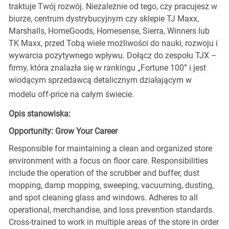
traktuje Twój rozwój. Niezależnie od tego, czy pracujesz w
biurze, centrum dystrybucyjnym czy sklepie TJ Maxx,
Marshalls, HomeGoods, Homesense, Sierra, Winners lub
TK Maxx, przed Tobą wiele możliwości do nauki, rozwoju i
wywarcia pozytywnego wpływu. Dołącz do zespołu TJX –
firmy, która znalazła się w rankingu „Fortune 100” i jest
wiodącym sprzedawcą detalicznym działającym w
modelu off-price na całym świecie.
Opis stanowiska:
Opportunity: Grow Your Career
Responsible for maintaining a clean and organized store
environment with a focus on floor care. Responsibilities
include the operation of the scrubber and buffer, dust
mopping, damp mopping, sweeping, vacuuming, dusting,
and spot cleaning glass and windows. Adheres to all
operational, merchandise, and loss prevention standards.
Cross-trained to work in multiple areas of the store in order