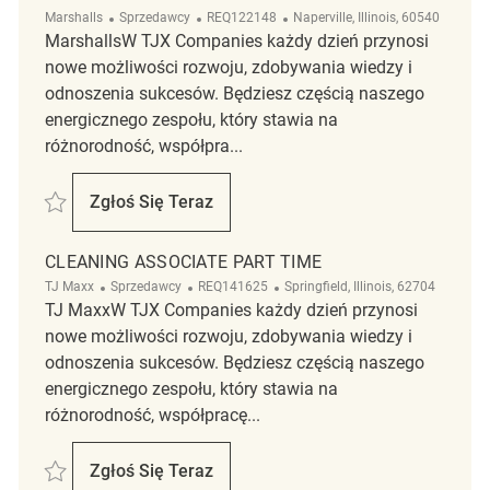
Kategoria
ReqId
Lokalizacja
Marshalls
Sprzedawcy
REQ122148
Naperville, Illinois, 60540
MarshallsW TJX Companies każdy dzień przynosi
nowe możliwości rozwoju, zdobywania wiedzy i
odnoszenia sukcesów. Będziesz częścią naszego
energicznego zespołu, który stawia na
różnorodność, współpra...
Zapisać Part-time Cleaning Associate REQ122148
Zgłoś Się Teraz
Part-Time Cleaning Associate
CLEANING ASSOCIATE PART TIME
Kategoria
ReqId
Lokalizacja
TJ Maxx
Sprzedawcy
REQ141625
Springfield, Illinois, 62704
TJ MaxxW TJX Companies każdy dzień przynosi
nowe możliwości rozwoju, zdobywania wiedzy i
odnoszenia sukcesów. Będziesz częścią naszego
energicznego zespołu, który stawia na
różnorodność, współpracę...
Zapisać Cleaning Associate Part Time REQ141625
Zgłoś Się Teraz
Cleaning Associate Part Time