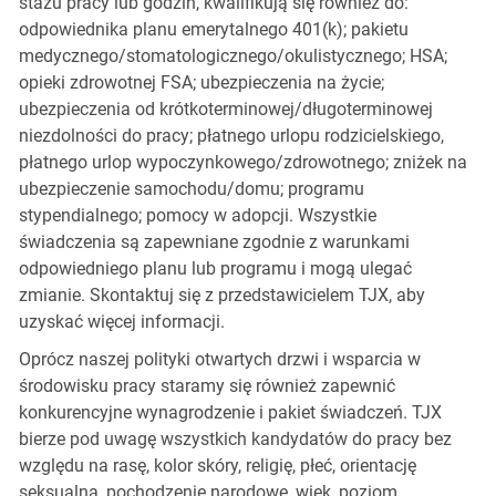
stażu pracy lub godzin, kwalifikują się również do:
odpowiednika planu emerytalnego 401(k); pakietu
medycznego/stomatologicznego/okulistycznego; HSA;
opieki zdrowotnej FSA; ubezpieczenia na życie;
ubezpieczenia od krótkoterminowej/długoterminowej
niezdolności do pracy; płatnego urlopu rodzicielskiego,
płatnego urlop wypoczynkowego/zdrowotnego; zniżek na
ubezpieczenie samochodu/domu; programu
stypendialnego; pomocy w adopcji. Wszystkie
świadczenia są zapewniane zgodnie z warunkami
odpowiedniego planu lub programu i mogą ulegać
zmianie. Skontaktuj się z przedstawicielem TJX, aby
uzyskać więcej informacji.
Oprócz naszej polityki otwartych drzwi i wsparcia w
środowisku pracy staramy się również zapewnić
konkurencyjne wynagrodzenie i pakiet świadczeń. TJX
bierze pod uwagę wszystkich kandydatów do pracy bez
względu na rasę, kolor skóry, religię, płeć, orientację
seksualną, pochodzenie narodowe, wiek, poziom