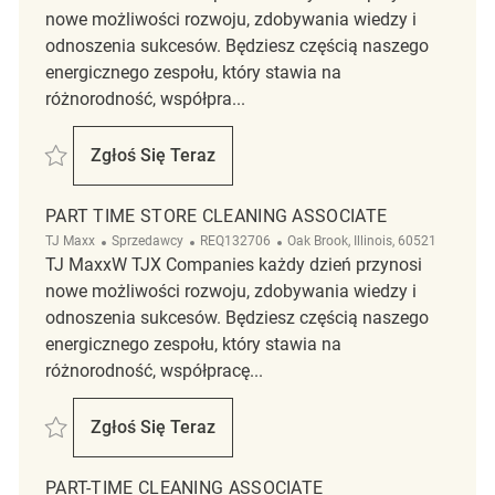
nowe możliwości rozwoju, zdobywania wiedzy i
odnoszenia sukcesów. Będziesz częścią naszego
energicznego zespołu, który stawia na
różnorodność, współpra...
Zapisać Part Time Retail Cleaning Associate REQ128655
Zgłoś Się Teraz
Part Time Retail Cleaning Associate
PART TIME STORE CLEANING ASSOCIATE
Kategoria
ReqId
Lokalizacja
TJ Maxx
Sprzedawcy
REQ132706
Oak Brook, Illinois, 60521
TJ MaxxW TJX Companies każdy dzień przynosi
nowe możliwości rozwoju, zdobywania wiedzy i
odnoszenia sukcesów. Będziesz częścią naszego
energicznego zespołu, który stawia na
różnorodność, współpracę...
Zapisać Part Time Store Cleaning Associate REQ132706
Zgłoś Się Teraz
Part Time Store Cleaning Associate
PART-TIME CLEANING ASSOCIATE