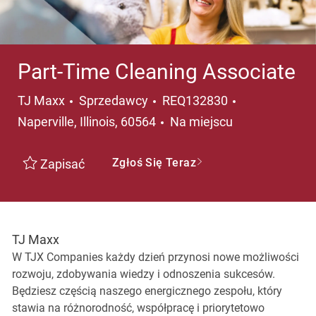
Part-Time Cleaning Associate
Kategoria
Lokalizacja
TJ Maxx
Sprzedawcy
REQ132830
Naperville, Illinois, 60564
Na miejscu
Zgłoś Się Teraz
Zapisać
TJ Maxx
W TJX Companies każdy dzień przynosi nowe możliwości
rozwoju, zdobywania wiedzy i odnoszenia sukcesów.
Będziesz częścią naszego energicznego zespołu, który
stawia na różnorodność, współpracę i priorytetowo