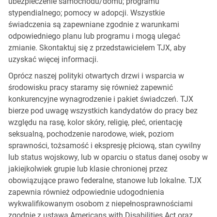
ubezpieczenie samochodu/domu; programu
stypendialnego; pomocy w adopcji. Wszystkie
świadczenia są zapewniane zgodnie z warunkami
odpowiedniego planu lub programu i mogą ulegać
zmianie. Skontaktuj się z przedstawicielem TJX, aby
uzyskać więcej informacji.
Oprócz naszej polityki otwartych drzwi i wsparcia w
środowisku pracy staramy się również zapewnić
konkurencyjne wynagrodzenie i pakiet świadczeń. TJX
bierze pod uwagę wszystkich kandydatów do pracy bez
względu na rasę, kolor skóry, religię, płeć, orientację
seksualną, pochodzenie narodowe, wiek, poziom
sprawności, tożsamość i ekspresję płciową, stan cywilny
lub status wojskowy, lub w oparciu o status danej osoby w
jakiejkolwiek grupie lub klasie chronionej przez
obowiązujące prawo federalne, stanowe lub lokalne. TJX
zapewnia również odpowiednie udogodnienia
wykwalifikowanym osobom z niepełnosprawnościami
zgodnie z ustawą Americans with Disabilities Act oraz