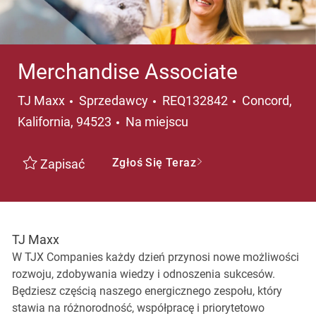
Merchandise Associate
Kategoria
Lokalizacja
TJ Maxx
Sprzedawcy
REQ132842
Concord,
Kalifornia, 94523
Na miejscu
Zgłoś Się Teraz
Zapisać
TJ Maxx
W TJX Companies każdy dzień przynosi nowe możliwości
rozwoju, zdobywania wiedzy i odnoszenia sukcesów.
Będziesz częścią naszego energicznego zespołu, który
stawia na różnorodność, współpracę i priorytetowo