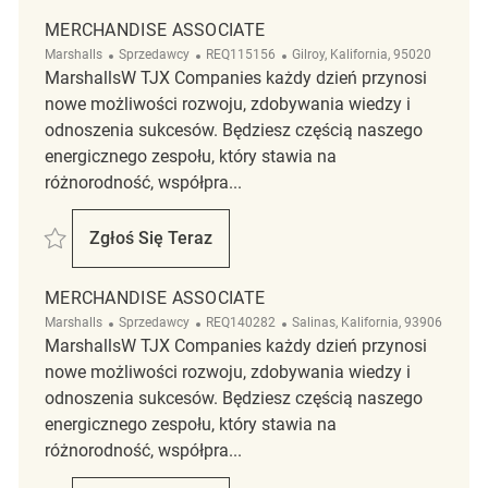
MERCHANDISE ASSOCIATE
Kategoria
ReqId
Lokalizacja
Marshalls
Sprzedawcy
REQ115156
Gilroy, Kalifornia, 95020
MarshallsW TJX Companies każdy dzień przynosi
nowe możliwości rozwoju, zdobywania wiedzy i
odnoszenia sukcesów. Będziesz częścią naszego
energicznego zespołu, który stawia na
różnorodność, współpra...
Zapisać Merchandise Associate REQ115156
Zgłoś Się Teraz
Merchandise Associate
MERCHANDISE ASSOCIATE
Kategoria
ReqId
Lokalizacja
Marshalls
Sprzedawcy
REQ140282
Salinas, Kalifornia, 93906
MarshallsW TJX Companies każdy dzień przynosi
nowe możliwości rozwoju, zdobywania wiedzy i
odnoszenia sukcesów. Będziesz częścią naszego
energicznego zespołu, który stawia na
różnorodność, współpra...