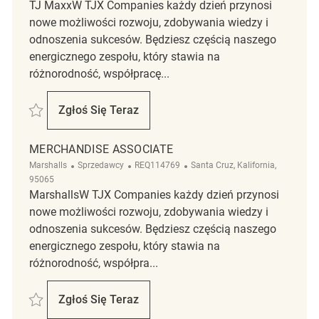
TJ MaxxW TJX Companies każdy dzień przynosi
nowe możliwości rozwoju, zdobywania wiedzy i
odnoszenia sukcesów. Będziesz częścią naszego
energicznego zespołu, który stawia na
różnorodność, współpracę...
Zapisać Merchandise associate REQ116601
Zgłoś Się Teraz
Merchandise Associate
MERCHANDISE ASSOCIATE
Kategoria
ReqId
Lokalizacja
Marshalls
Sprzedawcy
REQ114769
Santa Cruz, Kalifornia,
95065
MarshallsW TJX Companies każdy dzień przynosi
nowe możliwości rozwoju, zdobywania wiedzy i
odnoszenia sukcesów. Będziesz częścią naszego
energicznego zespołu, który stawia na
różnorodność, współpra...
Zapisać Merchandise Associate REQ114769
Zgłoś Się Teraz
Merchandise Associate