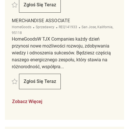
Zapisać Merchandise Associate REQ140282
Zgłoś Się Teraz
Merchandise Associate
MERCHANDISE ASSOCIATE
Kategoria
ReqId
Lokalizacja
HomeGoods
Sprzedawcy
REQ141933
San Jose, Kalifornia,
95118
HomeGoodsW TJX Companies każdy dzień
przynosi nowe możliwości rozwoju, zdobywania
wiedzy i odnoszenia sukcesów. Będziesz częścią
naszego energicznego zespołu, który stawia na
różnorodność, współpra...
Zapisać Merchandise Associate REQ141933
Zgłoś Się Teraz
Merchandise Associate
Zobacz Więcej