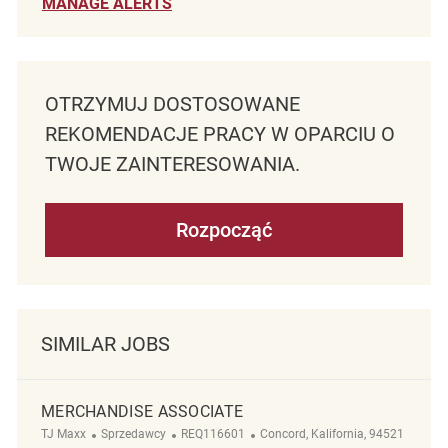
MANAGE ALERTS
OTRZYMUJ DOSTOSOWANE
REKOMENDACJE PRACY W OPARCIU O
TWOJE ZAINTERESOWANIA.
Rozpocząć
SIMILAR JOBS
MERCHANDISE ASSOCIATE
Kategoria
ReqId
Lokalizacja
TJ Maxx
Sprzedawcy
REQ116601
Concord, Kalifornia, 94521