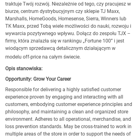
traktuje Twój rozwój. Niezależnie od tego, czy pracujesz w
biurze, centrum dystrybucyjnym czy sklepie TJ Maxx,
Marshalls, HomeGoods, Homesense, Sierra, Winners lub
TK Maxx, przed Tobą wiele możliwości do nauki, rozwoju i
wywarcia pozytywnego wpływu. Dołącz do zespołu TJX –
firmy, która znalazła się w rankingu „Fortune 100” i jest
wiodącym sprzedawcą detalicznym działającym w
modelu off-price na całym świecie.
Opis stanowiska:
Opportunity: Grow Your Career
Responsible for delivering a highly satisfied customer
experience proven by engaging and interacting with all
customers, embodying customer experience principles and
philosophy, and maintaining a clean and organized store
environment. Adheres to all operational, merchandise, and
loss prevention standards. May be cross-trained to work in
multiple areas of the store in order to support the needs of