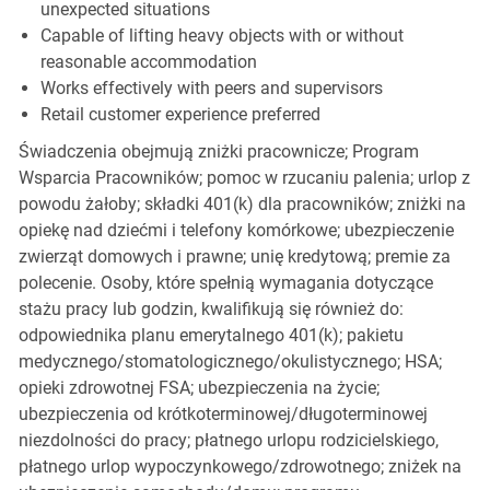
unexpected situations
Capable of lifting heavy objects with or without
reasonable accommodation
Works effectively with peers and supervisors
Retail customer experience preferred
Świadczenia obejmują zniżki pracownicze; Program
Wsparcia Pracowników; pomoc w rzucaniu palenia; urlop z
powodu żałoby; składki 401(k) dla pracowników; zniżki na
opiekę nad dziećmi i telefony komórkowe; ubezpieczenie
zwierząt domowych i prawne; unię kredytową; premie za
polecenie. Osoby, które spełnią wymagania dotyczące
stażu pracy lub godzin, kwalifikują się również do:
odpowiednika planu emerytalnego 401(k); pakietu
medycznego/stomatologicznego/okulistycznego; HSA;
opieki zdrowotnej FSA; ubezpieczenia na życie;
ubezpieczenia od krótkoterminowej/długoterminowej
niezdolności do pracy; płatnego urlopu rodzicielskiego,
płatnego urlop wypoczynkowego/zdrowotnego; zniżek na