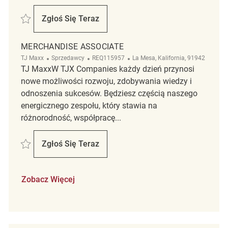
Zapisać Merchandise Associate REQ56476
Zgłoś Się Teraz
Merchandise Associate
MERCHANDISE ASSOCIATE
Kategoria
ReqId
Lokalizacja
TJ Maxx
Sprzedawcy
REQ115957
La Mesa, Kalifornia, 91942
TJ MaxxW TJX Companies każdy dzień przynosi
nowe możliwości rozwoju, zdobywania wiedzy i
odnoszenia sukcesów. Będziesz częścią naszego
energicznego zespołu, który stawia na
różnorodność, współpracę...
Zapisać Merchandise Associate REQ115957
Zgłoś Się Teraz
Merchandise Associate
Zobacz Więcej