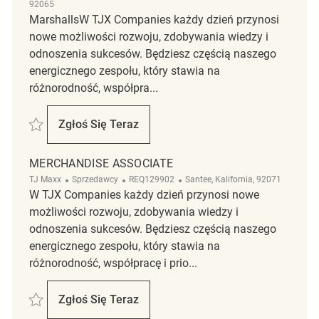
92065
MarshallsW TJX Companies każdy dzień przynosi
nowe możliwości rozwoju, zdobywania wiedzy i
odnoszenia sukcesów. Będziesz częścią naszego
energicznego zespołu, który stawia na
różnorodność, współpra...
Zapisać Merchandise Associate REQ136629
Zgłoś Się Teraz
Merchandise Associate
MERCHANDISE ASSOCIATE
Kategoria
ReqId
Lokalizacja
TJ Maxx
Sprzedawcy
REQ129902
Santee, Kalifornia, 92071
W TJX Companies każdy dzień przynosi nowe
możliwości rozwoju, zdobywania wiedzy i
odnoszenia sukcesów. Będziesz częścią naszego
energicznego zespołu, który stawia na
różnorodność, współpracę i prio...
Zapisać Merchandise Associate REQ129902
Zgłoś Się Teraz
Merchandise Associate