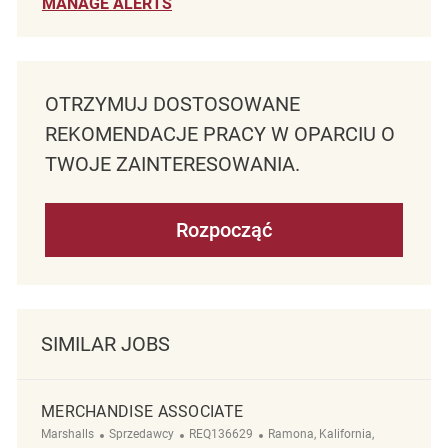
MANAGE ALERTS
OTRZYMUJ DOSTOSOWANE
REKOMENDACJE PRACY W OPARCIU O
TWOJE ZAINTERESOWANIA.
Rozpocząć
SIMILAR JOBS
MERCHANDISE ASSOCIATE
Kategoria
ReqId
Lokalizacja
Marshalls
Sprzedawcy
REQ136629
Ramona, Kalifornia,