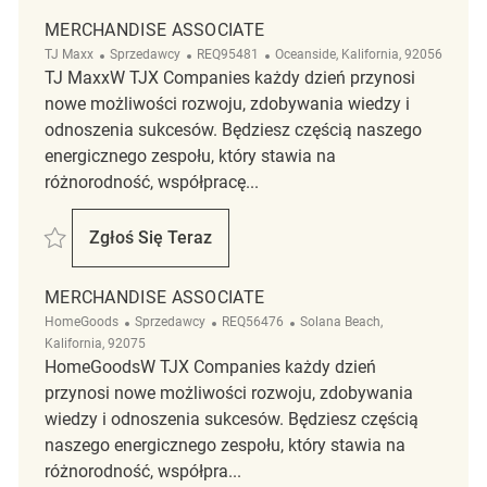
MERCHANDISE ASSOCIATE
Kategoria
ReqId
Lokalizacja
TJ Maxx
Sprzedawcy
REQ95481
Oceanside, Kalifornia, 92056
TJ MaxxW TJX Companies każdy dzień przynosi
nowe możliwości rozwoju, zdobywania wiedzy i
odnoszenia sukcesów. Będziesz częścią naszego
energicznego zespołu, który stawia na
różnorodność, współpracę...
Zapisać Merchandise Associate REQ95481
Zgłoś Się Teraz
Merchandise Associate
MERCHANDISE ASSOCIATE
Kategoria
ReqId
Lokalizacja
HomeGoods
Sprzedawcy
REQ56476
Solana Beach,
Kalifornia, 92075
HomeGoodsW TJX Companies każdy dzień
przynosi nowe możliwości rozwoju, zdobywania
wiedzy i odnoszenia sukcesów. Będziesz częścią
naszego energicznego zespołu, który stawia na
różnorodność, współpra...