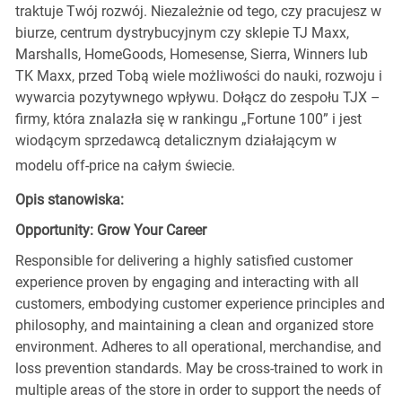
traktuje Twój rozwój. Niezależnie od tego, czy pracujesz w
biurze, centrum dystrybucyjnym czy sklepie TJ Maxx,
Marshalls, HomeGoods, Homesense, Sierra, Winners lub
TK Maxx, przed Tobą wiele możliwości do nauki, rozwoju i
wywarcia pozytywnego wpływu. Dołącz do zespołu TJX –
firmy, która znalazła się w rankingu „Fortune 100” i jest
wiodącym sprzedawcą detalicznym działającym w
modelu off-price na całym świecie.
Opis stanowiska:
Opportunity: Grow Your Career
Responsible for delivering a highly satisfied customer
experience proven by engaging and interacting with all
customers, embodying customer experience principles and
philosophy, and maintaining a clean and organized store
environment. Adheres to all operational, merchandise, and
loss prevention standards. May be cross-trained to work in
multiple areas of the store in order to support the needs of