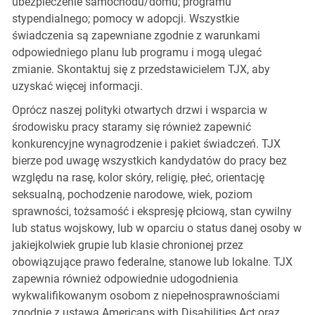
ubezpieczenie samochodu/domu; programu
stypendialnego; pomocy w adopcji. Wszystkie
świadczenia są zapewniane zgodnie z warunkami
odpowiedniego planu lub programu i mogą ulegać
zmianie. Skontaktuj się z przedstawicielem TJX, aby
uzyskać więcej informacji.
Oprócz naszej polityki otwartych drzwi i wsparcia w
środowisku pracy staramy się również zapewnić
konkurencyjne wynagrodzenie i pakiet świadczeń. TJX
bierze pod uwagę wszystkich kandydatów do pracy bez
względu na rasę, kolor skóry, religię, płeć, orientację
seksualną, pochodzenie narodowe, wiek, poziom
sprawności, tożsamość i ekspresję płciową, stan cywilny
lub status wojskowy, lub w oparciu o status danej osoby w
jakiejkolwiek grupie lub klasie chronionej przez
obowiązujące prawo federalne, stanowe lub lokalne. TJX
zapewnia również odpowiednie udogodnienia
wykwalifikowanym osobom z niepełnosprawnościami
zgodnie z ustawą Americans with Disabilities Act oraz