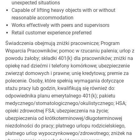
unexpected situations
Capable of lifting heavy objects with or without
reasonable accommodation
Works effectively with peers and supervisors
Retail customer experience preferred
Świadczenia obejmują zniżki pracownicze; Program
Wsparcia Pracowników; pomoc w rzucaniu palenia; urlop z
powodu żałoby; składki 401(k) dla pracowników; zniżki na
opiekę nad dziećmi i telefony komórkowe; ubezpieczenie
zwierząt domowych i prawne; unię kredytową; premie za
polecenie. Osoby, które spełnią wymagania dotyczące
stażu pracy lub godzin, kwalifikują się również do:
odpowiednika planu emerytalnego 401(k); pakietu
medycznego/stomatologicznego/okulistycznego; HSA;
opieki zdrowotnej FSA; ubezpieczenia na życie;
ubezpieczenia od krótkoterminowej/długoterminowej
niezdolności do pracy; płatnego urlopu rodzicielskiego,
płatnego urlop wypoczynkowego/zdrowotnego; zniżek na