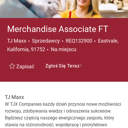
Merchandise Associate FT
Kategoria
Lokalizacja
TJ Maxx
Sprzedawcy
REQ132900
Eastvale,
Kalifornia, 91752
Na miejscu
Zgłoś Się Teraz
Zapisać
TJ Maxx
W TJX Companies każdy dzień przynosi nowe możliwości
rozwoju, zdobywania wiedzy i odnoszenia sukcesów.
Będziesz częścią naszego energicznego zespołu, który
stawia na różnorodność, współpracę i priorytetowo