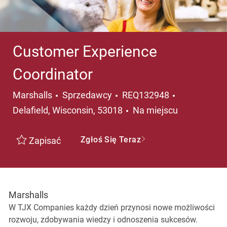
Customer Experience
Coordinator
Kategoria
Lokalizacja
Marshalls
Sprzedawcy
REQ132948
Delafield, Wisconsin, 53018
Na miejscu
Zgłoś Się Teraz
Zapisać
Marshalls
W TJX Companies każdy dzień przynosi nowe możliwości
rozwoju, zdobywania wiedzy i odnoszenia sukcesów.