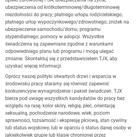
ubezpieczenia od krótkoterminowej/długoterminowej
niezdolności do pracy; płatnego urlopu rodzicielskiego,
płatnego urlop wypoczynkowego/zdrowotnego; zniżek na
ubezpieczenie samochodu/domu; programu
stypendialnego; pomocy w adopcji. Wszystkie
świadczenia są zapewniane zgodnie z warunkami
odpowiedniego planu lub programu i mogą ulegać
zmianie. Skontaktuj się z przedstawicielem TJX, aby
uzyskać więcej informacji.
Oprócz naszej polityki otwartych drzwi i wsparcia w
środowisku pracy staramy się również zapewnić
konkurencyjne wynagrodzenie i pakiet świadczeń. TJX
bierze pod uwagę wszystkich kandydatów do pracy bez
względu na rasę, kolor skóry, religię, płeć, orientację
seksualną, pochodzenie narodowe, wiek, poziom
sprawności, tożsamość i ekspresję płciową, stan cywilny
lub status wojskowy, lub w oparciu o status danej osoby w
jakiejkolwiek grupie lub klasie chronionej przez