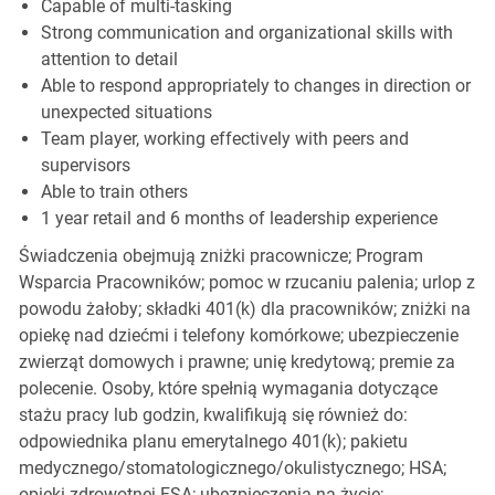
Capable of multi-tasking
Strong communication and organizational skills with
attention to detail
Able to respond appropriately to changes in direction or
unexpected situations
Team player, working effectively with peers and
supervisors
Able to train others
1 year retail and 6 months of leadership experience
Świadczenia obejmują zniżki pracownicze; Program
Wsparcia Pracowników; pomoc w rzucaniu palenia; urlop z
powodu żałoby; składki 401(k) dla pracowników; zniżki na
opiekę nad dziećmi i telefony komórkowe; ubezpieczenie
zwierząt domowych i prawne; unię kredytową; premie za
polecenie. Osoby, które spełnią wymagania dotyczące
stażu pracy lub godzin, kwalifikują się również do:
odpowiednika planu emerytalnego 401(k); pakietu
medycznego/stomatologicznego/okulistycznego; HSA;
opieki zdrowotnej FSA; ubezpieczenia na życie;