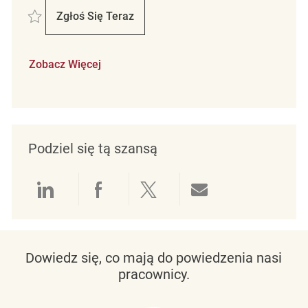
Zapisać Retail Store Associate Full Time Winner's/Homesense REQ136
Zgłoś Się Teraz
Retail Store Associate Full Time Winner'
Zobacz Więcej
Podziel się tą szansą
Udostępnianie przez LinkedIn
Udostępnianie przez Facebo
Udostępnij przez Twit
Udostępnianie 
Dowiedz się, co mają do powiedzenia nasi
pracownicy.