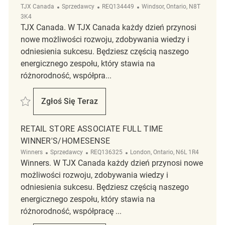
Kategoria
ReqId
Lokalizacja
TJX Canada
Sprzedawcy
REQ134449
Windsor, Ontario, N8T
3K4
TJX Canada. W TJX Canada każdy dzień przynosi
nowe możliwości rozwoju, zdobywania wiedzy i
odniesienia sukcesu. Będziesz częścią naszego
energicznego zespołu, który stawia na
różnorodność, współpra...
Zapisać Retail Store Associate Part Time Winners – Lauzon Parkway 
Zgłoś Się Teraz
Retail Store Associate Part Time Winners
RETAIL STORE ASSOCIATE FULL TIME
WINNER'S/HOMESENSE
Kategoria
ReqId
Lokalizacja
Winners
Sprzedawcy
REQ136325
London, Ontario, N6L 1R4
Winners. W TJX Canada każdy dzień przynosi nowe
możliwości rozwoju, zdobywania wiedzy i
odniesienia sukcesu. Będziesz częścią naszego
energicznego zespołu, który stawia na
różnorodność, współpracę ...