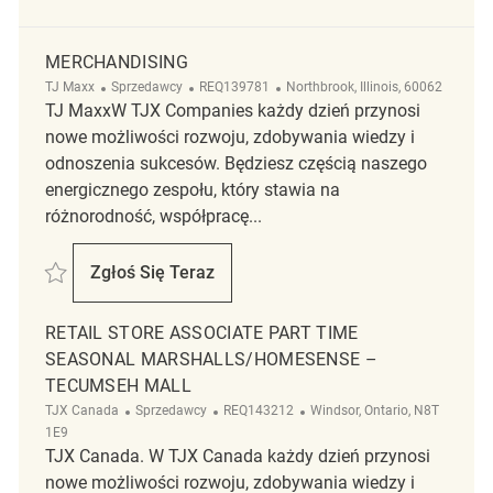
MERCHANDISING
Kategoria
ReqId
Lokalizacja
TJ Maxx
Sprzedawcy
REQ139781
Northbrook, Illinois, 60062
TJ MaxxW TJX Companies każdy dzień przynosi
nowe możliwości rozwoju, zdobywania wiedzy i
odnoszenia sukcesów. Będziesz częścią naszego
energicznego zespołu, który stawia na
różnorodność, współpracę...
Zapisać Merchandising REQ139781
Zgłoś Się Teraz
Merchandising
RETAIL STORE ASSOCIATE PART TIME
SEASONAL MARSHALLS/HOMESENSE –
TECUMSEH MALL
Kategoria
ReqId
Lokalizacja
TJX Canada
Sprzedawcy
REQ143212
Windsor, Ontario, N8T
1E9
TJX Canada. W TJX Canada każdy dzień przynosi
nowe możliwości rozwoju, zdobywania wiedzy i