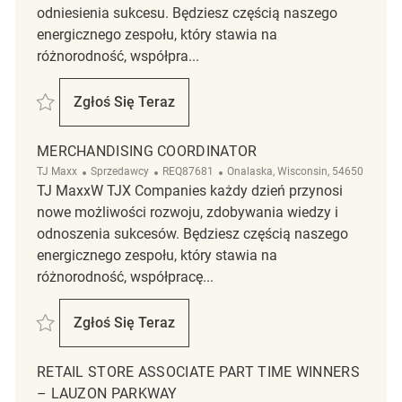
odniesienia sukcesu. Będziesz częścią naszego
energicznego zespołu, który stawia na
różnorodność, współpra...
Zapisać Retail Store Associate Part Time Seasonal Marshalls/HomeS
Zgłoś Się Teraz
Retail Store Associate Part Time Season
MERCHANDISING COORDINATOR
Kategoria
ReqId
Lokalizacja
TJ Maxx
Sprzedawcy
REQ87681
Onalaska, Wisconsin, 54650
TJ MaxxW TJX Companies każdy dzień przynosi
nowe możliwości rozwoju, zdobywania wiedzy i
odnoszenia sukcesów. Będziesz częścią naszego
energicznego zespołu, który stawia na
różnorodność, współpracę...
Zapisać Merchandising Coordinator REQ87681
Zgłoś Się Teraz
Merchandising Coordinator
RETAIL STORE ASSOCIATE PART TIME WINNERS
– LAUZON PARKWAY