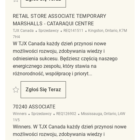
Retail Store Associate Part Time Winners
RETAIL STORE ASSOCIATE TEMPORARY
MARSHALLS - CATARAQUI CENTRE
Kategoria
ReqId
Lokalizacja
TJX Canada
Sprzedawcy
REQ141511
Kingston, Ontario, K7M
7H4
W TJX Canada każdy dzień przynosi nowe
możliwości rozwoju, zdobywania wiedzy i
odniesienia sukcesu. Będziesz częścią naszego
energicznego zespołu, który stawia na
różnorodność, współpracę i prioryt...
Zapisać Retail Store Associate Temporary Marshalls - Cataraqui Centr
Zgłoś Się Teraz
Retail Store Associate Temporary Marshall
70240 ASSOCIATE
Kategoria
ReqId
Lokalizacja
Winners
Sprzedawcy
REQ126902
Mississauga, Ontario, L4W
1V5
Winners. W TJX Canada każdy dzień przynosi nowe
możliwości rozwoju, zdobywania wiedzy i