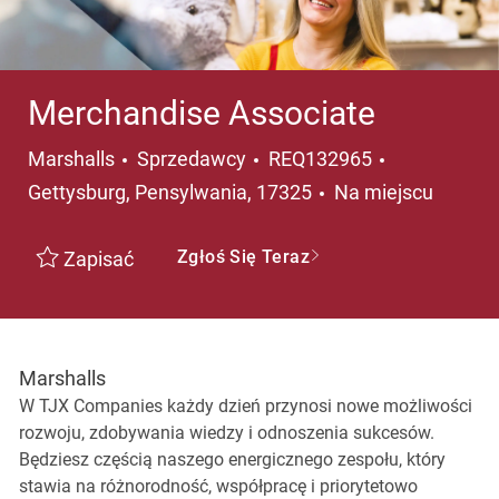
Merchandise Associate
Kategoria
Lokalizacja
Marshalls
Sprzedawcy
REQ132965
Gettysburg, Pensylwania, 17325
Na miejscu
Zgłoś Się Teraz
Zapisać
Marshalls
W TJX Companies każdy dzień przynosi nowe możliwości
rozwoju, zdobywania wiedzy i odnoszenia sukcesów.
Będziesz częścią naszego energicznego zespołu, który
stawia na różnorodność, współpracę i priorytetowo