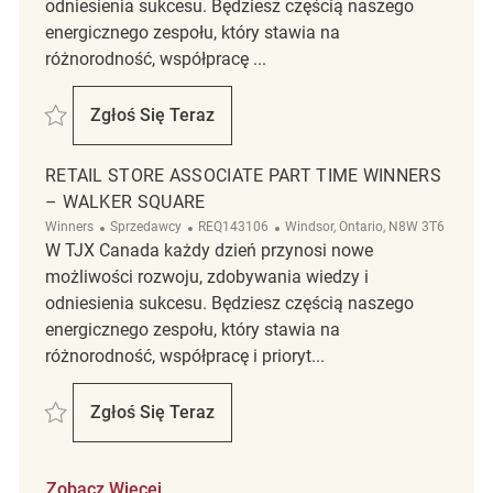
odniesienia sukcesu. Będziesz częścią naszego
energicznego zespołu, który stawia na
różnorodność, współpracę ...
Zapisać 70240 Associate REQ126902
Zgłoś Się Teraz
70240 Associate
RETAIL STORE ASSOCIATE PART TIME WINNERS
– WALKER SQUARE
Kategoria
ReqId
Lokalizacja
Winners
Sprzedawcy
REQ143106
Windsor, Ontario, N8W 3T6
W TJX Canada każdy dzień przynosi nowe
możliwości rozwoju, zdobywania wiedzy i
odniesienia sukcesu. Będziesz częścią naszego
energicznego zespołu, który stawia na
różnorodność, współpracę i prioryt...
Zapisać Retail Store Associate Part Time Winners – Walker square RE
Zgłoś Się Teraz
Retail Store Associate Part Time Winners 
Zobacz Więcej