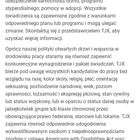
ubezpieczenie samochodu/domu; programu
stypendialnego; pomocy w adopcji. Wszystkie
świadczenia są zapewniane zgodnie z warunkami
odpowiedniego planu lub programu i mogą ulegać
zmianie. Skontaktuj się z przedstawicielem TJX, aby
uzyskać więcej informacji.
Oprócz naszej polityki otwartych drzwi i wsparcia w
środowisku pracy staramy się również zapewnić
konkurencyjne wynagrodzenie i pakiet świadczeń. TJX
bierze pod uwagę wszystkich kandydatów do pracy bez
względu na rasę, kolor skóry, religię, płeć, orientację
seksualną, pochodzenie narodowe, wiek, poziom
sprawności, tożsamość i ekspresję płciową, stan cywilny
lub status wojskowy, lub w oparciu o status danej osoby w
jakiejkolwiek grupie lub klasie chronionej przez
obowiązujące prawo federalne, stanowe lub lokalne. TJX
zapewnia również odpowiednie udogodnienia
wykwalifikowanym osobom z niepełnosprawnościami
zgodnie z ustawą Americans with Disabilities Act oraz