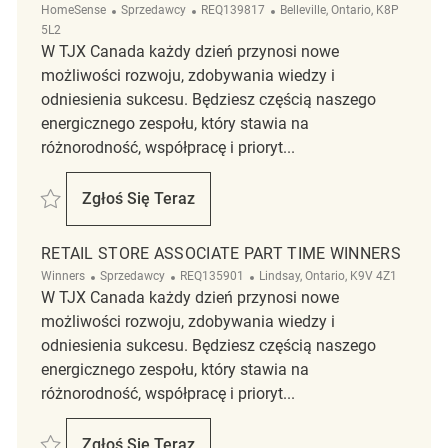
Kategoria
ReqId
Lokalizacja
HomeSense
Sprzedawcy
REQ139817
Belleville, Ontario, K8P
5L2
W TJX Canada każdy dzień przynosi nowe
możliwości rozwoju, zdobywania wiedzy i
odniesienia sukcesu. Będziesz częścią naszego
energicznego zespołu, który stawia na
różnorodność, współpracę i prioryt...
Zapisać Retail Store Associate Temporary HomeSense - Belleville REQ1
Zgłoś Się Teraz
Retail Store Associate Temporary HomeSens
RETAIL STORE ASSOCIATE PART TIME WINNERS
Kategoria
ReqId
Lokalizacja
Winners
Sprzedawcy
REQ135901
Lindsay, Ontario, K9V 4Z1
W TJX Canada każdy dzień przynosi nowe
możliwości rozwoju, zdobywania wiedzy i
odniesienia sukcesu. Będziesz częścią naszego
energicznego zespołu, który stawia na
różnorodność, współpracę i prioryt...
Zapisać Retail Store Associate Part Time Winners REQ135901
Zgłoś Się Teraz