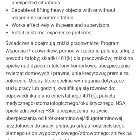
unexpected situations
Capable of lifting heavy objects with or without
reasonable accommodation
Works effectively with peers and supervisors
Retail customer experience preferred
Świadczenia obejmują zniżki pracownicze; Program
Wsparcia Pracowników; pomoc w rzucaniu palenia; urlop z
powodu żałoby; składki 401(k) dla pracowników; zniżki na
opiekę nad dziećmi i telefony komórkowe; ubezpieczenie
zwierząt domowych i prawne; unię kredytową; premie za
polecenie. Osoby, które spełnią wymagania dotyczące
stażu pracy lub godzin, kwalifikują się również do:
odpowiednika planu emerytalnego 401(k); pakietu
medycznego/stomatologicznego/okulistycznego; HSA;
opieki zdrowotnej FSA; ubezpieczenia na życie;
ubezpieczenia od krótkoterminowej/długoterminowej
niezdolności do pracy; płatnego urlopu rodzicielskiego,
płatnego urlop wypoczynkowego/zdrowotnego; zniżek na