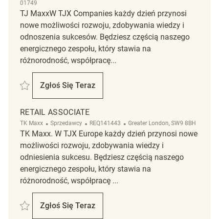
01749
TJ MaxxW TJX Companies każdy dzień przynosi
nowe możliwości rozwoju, zdobywania wiedzy i
odnoszenia sukcesów. Będziesz częścią naszego
energicznego zespołu, który stawia na
różnorodność, współpracę...
Zapisać Front End Cashier REQ135328
Zgłoś Się Teraz
Front End Cashier
RETAIL ASSOCIATE
Kategoria
ReqId
Lokalizacja
TK Maxx
Sprzedawcy
REQ141443
Greater London, SW9 8BH
TK Maxx. W TJX Europe każdy dzień przynosi nowe
możliwości rozwoju, zdobywania wiedzy i
odniesienia sukcesu. Będziesz częścią naszego
energicznego zespołu, który stawia na
różnorodność, współpracę ...
Zapisać Retail Associate REQ141443
Zgłoś Się Teraz
Retail Associate