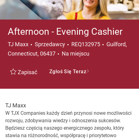
Afternoon - Evening Cashier
Kategoria
Lokalizacja
TJ Maxx
Sprzedawcy
REQ132975
Guilford,
Connecticut, 06437
Na miejscu
Zgłoś Się Teraz
Zapisać
TJ Maxx
W TJX Companies każdy dzień przynosi nowe możliwości
rozwoju, zdobywania wiedzy i odnoszenia sukcesów.
Będziesz częścią naszego energicznego zespołu, który
stawia na różnorodność, współpracę i priorytetowo