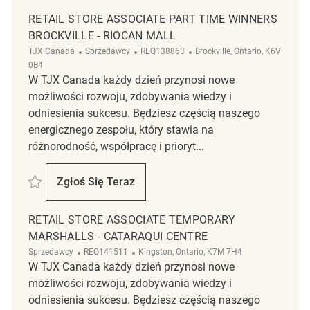
RETAIL STORE ASSOCIATE PART TIME WINNERS
BROCKVILLE - RIOCAN MALL
Kategoria
ReqId
Lokalizacja
TJX Canada
Sprzedawcy
REQ138863
Brockville, Ontario, K6V
0B4
W TJX Canada każdy dzień przynosi nowe
możliwości rozwoju, zdobywania wiedzy i
odniesienia sukcesu. Będziesz częścią naszego
energicznego zespołu, który stawia na
różnorodność, współpracę i prioryt...
Zapisać Retail Store Associate Part Time Winners Brockville - Riocan M
Zgłoś Się Teraz
Retail Store Associate Part Time Winners Br
RETAIL STORE ASSOCIATE TEMPORARY
MARSHALLS - CATARAQUI CENTRE
Kategoria
ReqId
Lokalizacja
Sprzedawcy
REQ141511
Kingston, Ontario, K7M 7H4
W TJX Canada każdy dzień przynosi nowe
możliwości rozwoju, zdobywania wiedzy i
odniesienia sukcesu. Będziesz częścią naszego