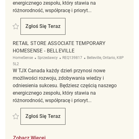
energicznego zespołu, który stawia na
różnorodność, współpracę i prioryt...
Zapisać Retail Store Associate Temporary Marshalls - Cataraqui Centr
Zgłoś Się Teraz
Retail Store Associate Temporary Marshall
RETAIL STORE ASSOCIATE TEMPORARY
HOMESENSE - BELLEVILLE
Kategoria
ReqId
Lokalizacja
HomeSense
Sprzedawcy
REQ139817
Belleville, Ontario, K8P
5L2
W TJX Canada każdy dzień przynosi nowe
możliwości rozwoju, zdobywania wiedzy i
odniesienia sukcesu. Będziesz częścią naszego
energicznego zespołu, który stawia na
różnorodność, współpracę i prioryt...
Zapisać Retail Store Associate Temporary HomeSense - Belleville REQ1
Zgłoś Się Teraz
Retail Store Associate Temporary HomeSens
Zobacz Więcej