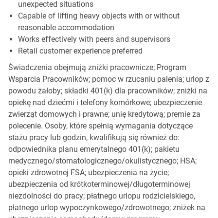
unexpected situations
Capable of lifting heavy objects with or without
reasonable accommodation
Works effectively with peers and supervisors
Retail customer experience preferred
Świadczenia obejmują zniżki pracownicze; Program
Wsparcia Pracowników; pomoc w rzucaniu palenia; urlop z
powodu żałoby; składki 401(k) dla pracowników; zniżki na
opiekę nad dziećmi i telefony komórkowe; ubezpieczenie
zwierząt domowych i prawne; unię kredytową; premie za
polecenie. Osoby, które spełnią wymagania dotyczące
stażu pracy lub godzin, kwalifikują się również do:
odpowiednika planu emerytalnego 401(k); pakietu
medycznego/stomatologicznego/okulistycznego; HSA;
opieki zdrowotnej FSA; ubezpieczenia na życie;
ubezpieczenia od krótkoterminowej/długoterminowej
niezdolności do pracy; płatnego urlopu rodzicielskiego,
płatnego urlop wypoczynkowego/zdrowotnego; zniżek na