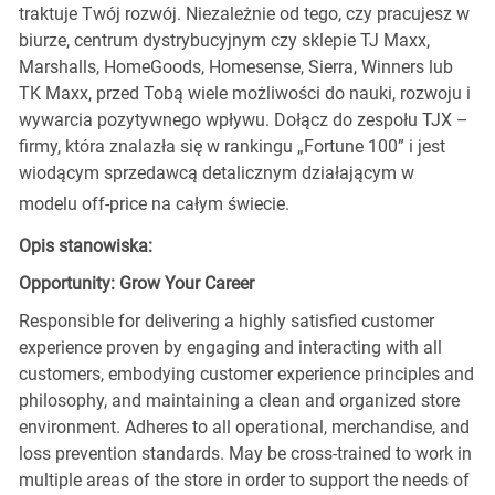
traktuje Twój rozwój. Niezależnie od tego, czy pracujesz w
biurze, centrum dystrybucyjnym czy sklepie TJ Maxx,
Marshalls, HomeGoods, Homesense, Sierra, Winners lub
TK Maxx, przed Tobą wiele możliwości do nauki, rozwoju i
wywarcia pozytywnego wpływu. Dołącz do zespołu TJX –
firmy, która znalazła się w rankingu „Fortune 100” i jest
wiodącym sprzedawcą detalicznym działającym w
modelu off-price na całym świecie.
Opis stanowiska:
Opportunity: Grow Your Career
Responsible for delivering a highly satisfied customer
experience proven by engaging and interacting with all
customers, embodying customer experience principles and
philosophy, and maintaining a clean and organized store
environment. Adheres to all operational, merchandise, and
loss prevention standards. May be cross-trained to work in
multiple areas of the store in order to support the needs of