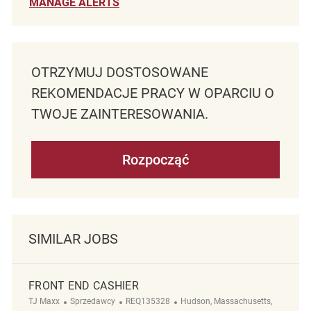
MANAGE ALERTS
OTRZYMUJ DOSTOSOWANE
REKOMENDACJE PRACY W OPARCIU O
TWOJE ZAINTERESOWANIA.
Rozpocząć
SIMILAR JOBS
FRONT END CASHIER
Kategoria
ReqId
Lokalizacja
TJ Maxx
Sprzedawcy
REQ135328
Hudson, Massachusetts,