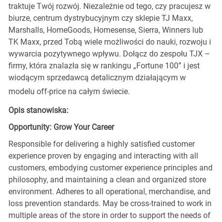
traktuje Twój rozwój. Niezależnie od tego, czy pracujesz w
biurze, centrum dystrybucyjnym czy sklepie TJ Maxx,
Marshalls, HomeGoods, Homesense, Sierra, Winners lub
TK Maxx, przed Tobą wiele możliwości do nauki, rozwoju i
wywarcia pozytywnego wpływu. Dołącz do zespołu TJX –
firmy, która znalazła się w rankingu „Fortune 100” i jest
wiodącym sprzedawcą detalicznym działającym w
modelu off-price na całym świecie.
Opis stanowiska:
Opportunity: Grow Your Career
Responsible for delivering a highly satisfied customer
experience proven by engaging and interacting with all
customers, embodying customer experience principles and
philosophy, and maintaining a clean and organized store
environment. Adheres to all operational, merchandise, and
loss prevention standards. May be cross-trained to work in
multiple areas of the store in order to support the needs of