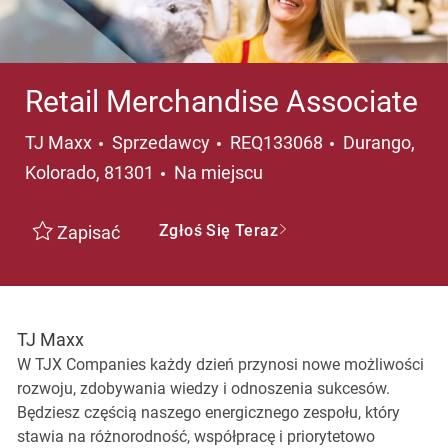
Retail Merchandise Associate
Kategoria
Lokalizacja
TJ Maxx
Sprzedawcy
REQ133068
Durango,
Kolorado, 81301
Na miejscu
Zgłoś Się Teraz
Zapisać
TJ Maxx
W TJX Companies każdy dzień przynosi nowe możliwości
rozwoju, zdobywania wiedzy i odnoszenia sukcesów.
Będziesz częścią naszego energicznego zespołu, który
stawia na różnorodność, współpracę i priorytetowo