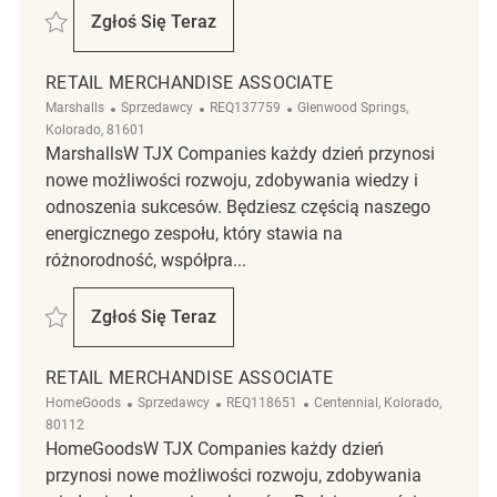
Zapisać Retail Merchandise Associate REQ139574
Zgłoś Się Teraz
Retail Merchandise Associate
RETAIL MERCHANDISE ASSOCIATE
Kategoria
ReqId
Lokalizacja
Marshalls
Sprzedawcy
REQ137759
Glenwood Springs,
Kolorado, 81601
MarshallsW TJX Companies każdy dzień przynosi
nowe możliwości rozwoju, zdobywania wiedzy i
odnoszenia sukcesów. Będziesz częścią naszego
energicznego zespołu, który stawia na
różnorodność, współpra...
Zapisać Retail Merchandise Associate REQ137759
Zgłoś Się Teraz
Retail Merchandise Associate
RETAIL MERCHANDISE ASSOCIATE
Kategoria
ReqId
Lokalizacja
HomeGoods
Sprzedawcy
REQ118651
Centennial, Kolorado,
80112
HomeGoodsW TJX Companies każdy dzień
przynosi nowe możliwości rozwoju, zdobywania