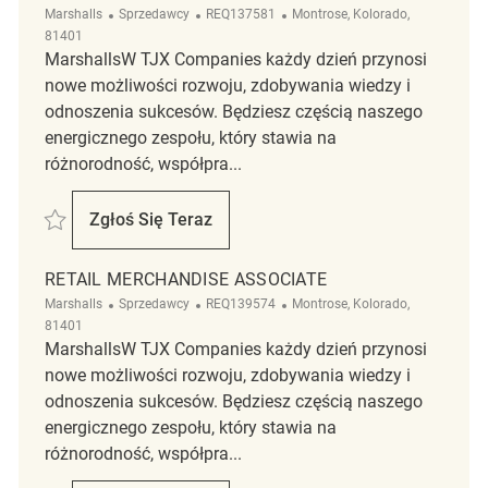
Kategoria
ReqId
Lokalizacja
Marshalls
Sprzedawcy
REQ137581
Montrose, Kolorado,
81401
MarshallsW TJX Companies każdy dzień przynosi
nowe możliwości rozwoju, zdobywania wiedzy i
odnoszenia sukcesów. Będziesz częścią naszego
energicznego zespołu, który stawia na
różnorodność, współpra...
Zapisać Retail Merchandise Associate REQ137581
Zgłoś Się Teraz
Retail Merchandise Associate
RETAIL MERCHANDISE ASSOCIATE
Kategoria
ReqId
Lokalizacja
Marshalls
Sprzedawcy
REQ139574
Montrose, Kolorado,
81401
MarshallsW TJX Companies każdy dzień przynosi
nowe możliwości rozwoju, zdobywania wiedzy i
odnoszenia sukcesów. Będziesz częścią naszego
energicznego zespołu, który stawia na
różnorodność, współpra...