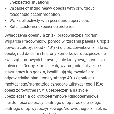
unexpected situations
Capable of lifting heavy objects with or without
reasonable accommodation
Works effectively with peers and supervisors
Retail customer experience preferred
Świadczenia obejmują zniżki pracownicze; Program
Wsparcia Pracowników; pomoc w rzucaniu palenia; urlop z
powodu żałoby; składki 401(k) dla pracowników; zniżki na
opiekę nad dziećmi i telefony komórkowe; ubezpieczenie
zwierząt domowych i prawne; unię kredytową; premie za
polecenie. Osoby, które spełnią wymagania dotyczące
stażu pracy lub godzin, kwalifikują się również do:
odpowiednika planu emerytalnego 401(k); pakietu
medycznego/stomatologicznego/okulistycznego; HSA;
opieki zdrowotnej FSA; ubezpieczenia na życie;
ubezpieczenia od krótkoterminowej/długoterminowej
niezdolności do pracy; płatnego urlopu rodzicielskiego,
płatnego urlop wypoczynkowego/zdrowotnego; zniżek na