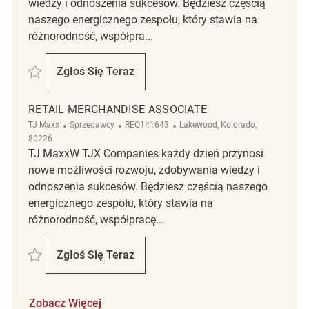
wiedzy i odnoszenia sukcesów. Będziesz częścią
naszego energicznego zespołu, który stawia na
różnorodność, współpra...
Zapisać Retail Merchandise Associate REQ118651
Zgłoś Się Teraz
Retail Merchandise Associate
RETAIL MERCHANDISE ASSOCIATE
Kategoria
ReqId
Lokalizacja
TJ Maxx
Sprzedawcy
REQ141643
Lakewood, Kolorado,
80226
TJ MaxxW TJX Companies każdy dzień przynosi
nowe możliwości rozwoju, zdobywania wiedzy i
odnoszenia sukcesów. Będziesz częścią naszego
energicznego zespołu, który stawia na
różnorodność, współpracę...
Zapisać Retail Merchandise Associate REQ141643
Zgłoś Się Teraz
Retail Merchandise Associate
Zobacz Więcej