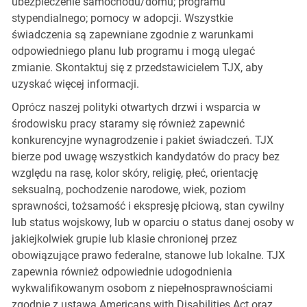
ubezpieczenie samochodu/domu; programu
stypendialnego; pomocy w adopcji. Wszystkie
świadczenia są zapewniane zgodnie z warunkami
odpowiedniego planu lub programu i mogą ulegać
zmianie. Skontaktuj się z przedstawicielem TJX, aby
uzyskać więcej informacji.
Oprócz naszej polityki otwartych drzwi i wsparcia w
środowisku pracy staramy się również zapewnić
konkurencyjne wynagrodzenie i pakiet świadczeń. TJX
bierze pod uwagę wszystkich kandydatów do pracy bez
względu na rasę, kolor skóry, religię, płeć, orientację
seksualną, pochodzenie narodowe, wiek, poziom
sprawności, tożsamość i ekspresję płciową, stan cywilny
lub status wojskowy, lub w oparciu o status danej osoby w
jakiejkolwiek grupie lub klasie chronionej przez
obowiązujące prawo federalne, stanowe lub lokalne. TJX
zapewnia również odpowiednie udogodnienia
wykwalifikowanym osobom z niepełnosprawnościami
zgodnie z ustawą Americans with Disabilities Act oraz