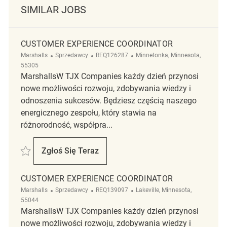
SIMILAR JOBS
CUSTOMER EXPERIENCE COORDINATOR
Kategoria
ReqId
Lokalizacja
Marshalls
Sprzedawcy
REQ126287
Minnetonka, Minnesota,
55305
MarshallsW TJX Companies każdy dzień przynosi
nowe możliwości rozwoju, zdobywania wiedzy i
odnoszenia sukcesów. Będziesz częścią naszego
energicznego zespołu, który stawia na
różnorodność, współpra...
Zapisać Customer Experience Coordinator REQ126287
Zgłoś Się Teraz
Customer Experience Coordinator
CUSTOMER EXPERIENCE COORDINATOR
Kategoria
ReqId
Lokalizacja
Marshalls
Sprzedawcy
REQ139097
Lakeville, Minnesota,
55044
MarshallsW TJX Companies każdy dzień przynosi
nowe możliwości rozwoju, zdobywania wiedzy i