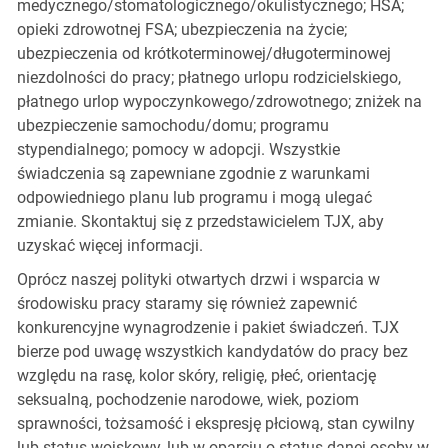
medycznego/stomatologicznego/okulistycznego; HSA;
opieki zdrowotnej FSA; ubezpieczenia na życie;
ubezpieczenia od krótkoterminowej/długoterminowej
niezdolności do pracy; płatnego urlopu rodzicielskiego,
płatnego urlop wypoczynkowego/zdrowotnego; zniżek na
ubezpieczenie samochodu/domu; programu
stypendialnego; pomocy w adopcji. Wszystkie
świadczenia są zapewniane zgodnie z warunkami
odpowiedniego planu lub programu i mogą ulegać
zmianie. Skontaktuj się z przedstawicielem TJX, aby
uzyskać więcej informacji.
Oprócz naszej polityki otwartych drzwi i wsparcia w
środowisku pracy staramy się również zapewnić
konkurencyjne wynagrodzenie i pakiet świadczeń. TJX
bierze pod uwagę wszystkich kandydatów do pracy bez
względu na rasę, kolor skóry, religię, płeć, orientację
seksualną, pochodzenie narodowe, wiek, poziom
sprawności, tożsamość i ekspresję płciową, stan cywilny
lub status wojskowy, lub w oparciu o status danej osoby w