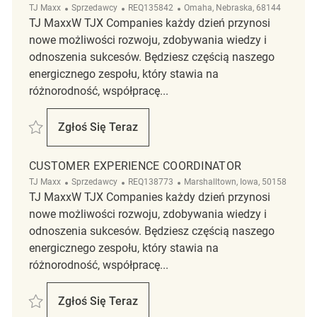
Kategoria
ReqId
Lokalizacja
TJ Maxx
Sprzedawcy
REQ135842
Omaha, Nebraska, 68144
TJ MaxxW TJX Companies każdy dzień przynosi
nowe możliwości rozwoju, zdobywania wiedzy i
odnoszenia sukcesów. Będziesz częścią naszego
energicznego zespołu, który stawia na
różnorodność, współpracę...
Zapisać Customer Experience Coordinator REQ135842
Zgłoś Się Teraz
Customer Experience Coordinator
CUSTOMER EXPERIENCE COORDINATOR
Kategoria
ReqId
Lokalizacja
TJ Maxx
Sprzedawcy
REQ138773
Marshalltown, Iowa, 50158
TJ MaxxW TJX Companies każdy dzień przynosi
nowe możliwości rozwoju, zdobywania wiedzy i
odnoszenia sukcesów. Będziesz częścią naszego
energicznego zespołu, który stawia na
różnorodność, współpracę...
Zapisać Customer Experience Coordinator REQ138773
Zgłoś Się Teraz
Customer Experience Coordinator