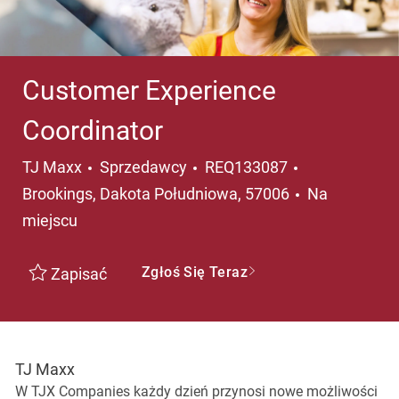
Customer Experience
Coordinator
Kategoria
Lokalizacja
TJ Maxx
Sprzedawcy
REQ133087
Brookings, Dakota Południowa, 57006
Na
miejscu
Zgłoś Się Teraz
Zapisać
TJ Maxx
W TJX Companies każdy dzień przynosi nowe możliwości