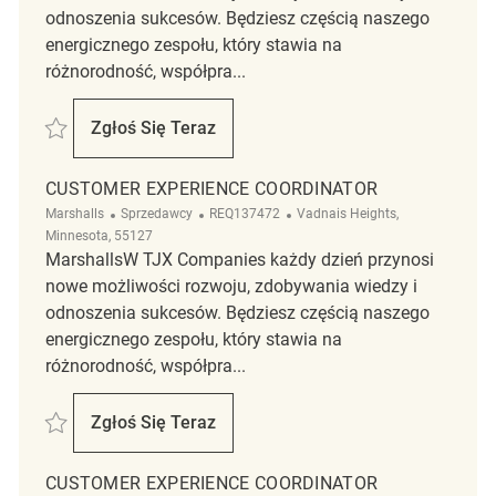
odnoszenia sukcesów. Będziesz częścią naszego
energicznego zespołu, który stawia na
różnorodność, współpra...
Zapisać Customer Experience Coordinator REQ139097
Zgłoś Się Teraz
Customer Experience Coordinator
CUSTOMER EXPERIENCE COORDINATOR
Kategoria
ReqId
Lokalizacja
Marshalls
Sprzedawcy
REQ137472
Vadnais Heights,
Minnesota, 55127
MarshallsW TJX Companies każdy dzień przynosi
nowe możliwości rozwoju, zdobywania wiedzy i
odnoszenia sukcesów. Będziesz częścią naszego
energicznego zespołu, który stawia na
różnorodność, współpra...
Zapisać Customer Experience Coordinator REQ137472
Zgłoś Się Teraz
Customer Experience Coordinator
CUSTOMER EXPERIENCE COORDINATOR