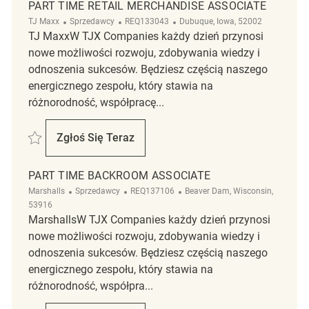
PART TIME RETAIL MERCHANDISE ASSOCIATE
Kategoria
ReqId
Lokalizacja
TJ Maxx
Sprzedawcy
REQ133043
Dubuque, Iowa, 52002
TJ MaxxW TJX Companies każdy dzień przynosi
nowe możliwości rozwoju, zdobywania wiedzy i
odnoszenia sukcesów. Będziesz częścią naszego
energicznego zespołu, który stawia na
różnorodność, współpracę...
Zapisać Part Time Retail Merchandise Associate REQ133043
Zgłoś Się Teraz
Part Time Retail Merchandise Associate
PART TIME BACKROOM ASSOCIATE
Kategoria
ReqId
Lokalizacja
Marshalls
Sprzedawcy
REQ137106
Beaver Dam, Wisconsin,
53916
MarshallsW TJX Companies każdy dzień przynosi
nowe możliwości rozwoju, zdobywania wiedzy i
odnoszenia sukcesów. Będziesz częścią naszego
energicznego zespołu, który stawia na
różnorodność, współpra...