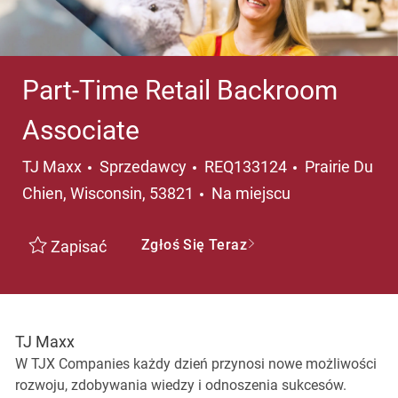
Part-Time Retail Backroom
Associate
Kategoria
Lokalizacja
TJ Maxx
Sprzedawcy
REQ133124
Prairie Du
Chien, Wisconsin, 53821
Na miejscu
Zgłoś Się Teraz
Zapisać
TJ Maxx
W TJX Companies każdy dzień przynosi nowe możliwości
rozwoju, zdobywania wiedzy i odnoszenia sukcesów.