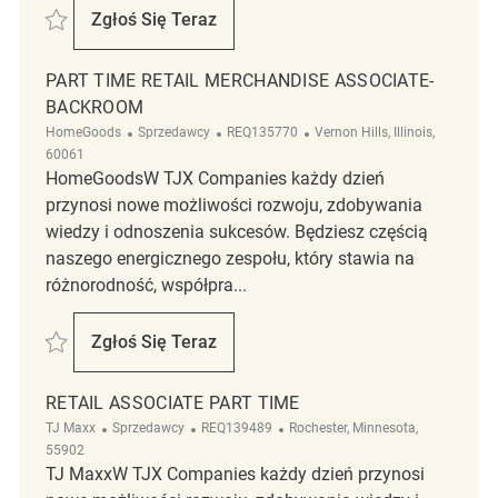
Zapisać Part Time Backroom Associate REQ137106
Zgłoś Się Teraz
Part Time Backroom Associate
PART TIME RETAIL MERCHANDISE ASSOCIATE-
BACKROOM
Kategoria
ReqId
Lokalizacja
HomeGoods
Sprzedawcy
REQ135770
Vernon Hills, Illinois,
60061
HomeGoodsW TJX Companies każdy dzień
przynosi nowe możliwości rozwoju, zdobywania
wiedzy i odnoszenia sukcesów. Będziesz częścią
naszego energicznego zespołu, który stawia na
różnorodność, współpra...
Zapisać Part Time Retail Merchandise Associate- Backroom REQ135770
Zgłoś Się Teraz
Part Time Retail Merchandise Associate- 
RETAIL ASSOCIATE PART TIME
Kategoria
ReqId
Lokalizacja
TJ Maxx
Sprzedawcy
REQ139489
Rochester, Minnesota,
55902
TJ MaxxW TJX Companies każdy dzień przynosi