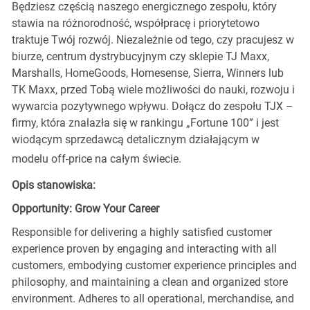
Będziesz częścią naszego energicznego zespołu, który
stawia na różnorodność, współpracę i priorytetowo
traktuje Twój rozwój. Niezależnie od tego, czy pracujesz w
biurze, centrum dystrybucyjnym czy sklepie TJ Maxx,
Marshalls, HomeGoods, Homesense, Sierra, Winners lub
TK Maxx, przed Tobą wiele możliwości do nauki, rozwoju i
wywarcia pozytywnego wpływu. Dołącz do zespołu TJX –
firmy, która znalazła się w rankingu „Fortune 100” i jest
wiodącym sprzedawcą detalicznym działającym w
modelu off-price na całym świecie.
Opis stanowiska:
Opportunity: Grow Your Career
Responsible for delivering a highly satisfied customer
experience proven by engaging and interacting with all
customers, embodying customer experience principles and
philosophy, and maintaining a clean and organized store
environment. Adheres to all operational, merchandise, and