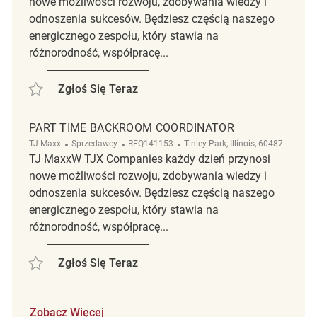
nowe możliwości rozwoju, zdobywania wiedzy i
odnoszenia sukcesów. Będziesz częścią naszego
energicznego zespołu, który stawia na
różnorodność, współpracę...
Zapisać Retail Associate Part Time REQ139489
Zgłoś Się Teraz
Retail Associate Part Time
PART TIME BACKROOM COORDINATOR
Kategoria
ReqId
Lokalizacja
TJ Maxx
Sprzedawcy
REQ141153
Tinley Park, Illinois, 60487
TJ MaxxW TJX Companies każdy dzień przynosi
nowe możliwości rozwoju, zdobywania wiedzy i
odnoszenia sukcesów. Będziesz częścią naszego
energicznego zespołu, który stawia na
różnorodność, współpracę...
Zapisać Part time Backroom Coordinator REQ141153
Zgłoś Się Teraz
Part Time Backroom Coordinator
Zobacz Więcej