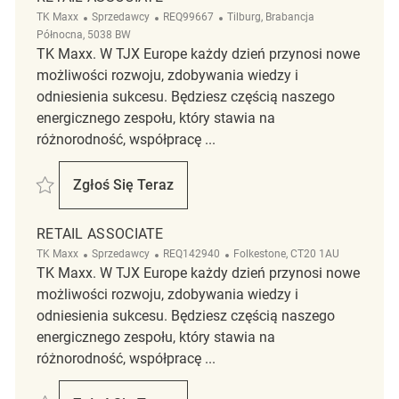
Kategoria
ReqId
Lokalizacja
TK Maxx
Sprzedawcy
REQ99667
Tilburg, Brabancja
Północna, 5038 BW
TK Maxx. W TJX Europe każdy dzień przynosi nowe
możliwości rozwoju, zdobywania wiedzy i
odniesienia sukcesu. Będziesz częścią naszego
energicznego zespołu, który stawia na
różnorodność, współpracę ...
Zapisać Retail Associate REQ99667
Zgłoś Się Teraz
Retail Associate
RETAIL ASSOCIATE
Kategoria
ReqId
Lokalizacja
TK Maxx
Sprzedawcy
REQ142940
Folkestone, CT20 1AU
TK Maxx. W TJX Europe każdy dzień przynosi nowe
możliwości rozwoju, zdobywania wiedzy i
odniesienia sukcesu. Będziesz częścią naszego
energicznego zespołu, który stawia na
różnorodność, współpracę ...