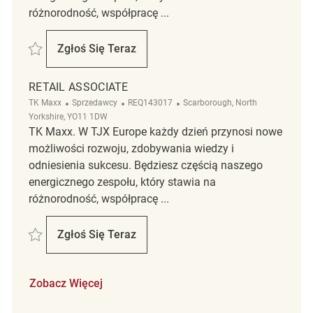
różnorodność, współpracę ...
Zapisać Retail Associate REQ142951
Zgłoś Się Teraz
Retail Associate
RETAIL ASSOCIATE
Kategoria
ReqId
Lokalizacja
TK Maxx
Sprzedawcy
REQ143017
Scarborough, North
Yorkshire, YO11 1DW
TK Maxx. W TJX Europe każdy dzień przynosi nowe
możliwości rozwoju, zdobywania wiedzy i
odniesienia sukcesu. Będziesz częścią naszego
energicznego zespołu, który stawia na
różnorodność, współpracę ...
Zapisać Retail Associate REQ143017
Zgłoś Się Teraz
Retail Associate
Zobacz Więcej