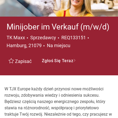
Minijober im Verkauf (m/w/d)
Kategoria
Lokalizacja
TK Maxx
Sprzedawcy
REQ133151
Hamburg, 21079
Na miejscu
Zgłoś Się Teraz
Zapisać
W TJX Europe każdy dzień przynosi nowe możliwości
rozwoju, zdobywania wiedzy i odniesienia sukcesu.
Będziesz częścią naszego energicznego zespołu, który
stawia na różnorodność, współpracę i priorytetowo
traktuje Twój rozwój. Niezależnie od tego, czy pracujesz w