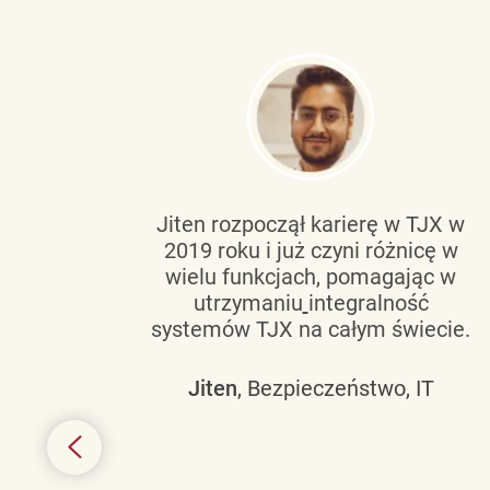
tującą
Jiten rozpoczął karierę w TJX w
2019 roku i już czyni różnicę w
wanie
wielu funkcjach, pomagając w
go
utrzymaniu
integralność
h
systemów TJX na całym świecie.
owym
Jiten
, Bezpieczeństwo, IT
 mogą
szych