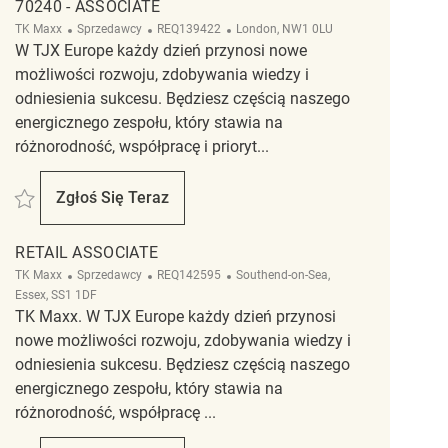
70240 - ASSOCIATE
Kategoria
ReqId
Lokalizacja
TK Maxx
Sprzedawcy
REQ139422
London, NW1 0LU
W TJX Europe każdy dzień przynosi nowe
możliwości rozwoju, zdobywania wiedzy i
odniesienia sukcesu. Będziesz częścią naszego
energicznego zespołu, który stawia na
różnorodność, współpracę i prioryt...
Zapisać 70240 - Associate REQ139422
Zgłoś Się Teraz
70240 - Associate
RETAIL ASSOCIATE
Kategoria
ReqId
Lokalizacja
TK Maxx
Sprzedawcy
REQ142595
Southend-on-Sea,
Essex, SS1 1DF
TK Maxx. W TJX Europe każdy dzień przynosi
nowe możliwości rozwoju, zdobywania wiedzy i
odniesienia sukcesu. Będziesz częścią naszego
energicznego zespołu, który stawia na
różnorodność, współpracę ...