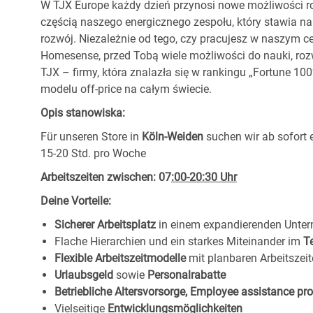
W TJX Europe każdy dzień przynosi nowe możliwości ro
częścią naszego energicznego zespołu, który stawia na
rozwój. Niezależnie od tego, czy pracujesz w naszym c
Homesense, przed Tobą wiele możliwości do nauki, ro
TJX – firmy, która znalazła się w rankingu „Fortune 1
modelu off-price na całym świecie.
Opis stanowiska:
Für unseren Store in
Köln-Weiden
suchen wir ab sofort 
15-20 Std. pro Woche
Arbeitszeiten zwischen: 07
:00-20:30 Uhr
Deine Vorteile:
Sicherer Arbeitsplatz
in einem expandierenden Unte
Flache Hierarchien und ein starkes Miteinander im
T
Flexible Arbeitszeitmodelle
mit planbaren Arbeitszeit
Urlaubsgeld
sowie
Personalrabatte
Betriebliche Altersvorsorge, Employee assistance p
Vielseitige
Entwicklungsmöglichkeiten