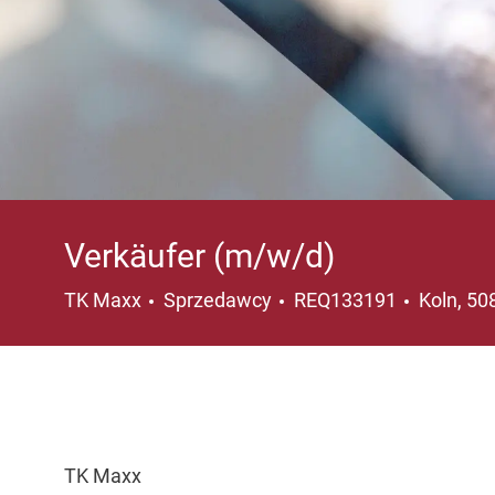
Verkäufer (m/w/d)
Kategoria
Lokaliza
TK Maxx
Sprzedawcy
REQ133191
Koln, 5
TK Maxx