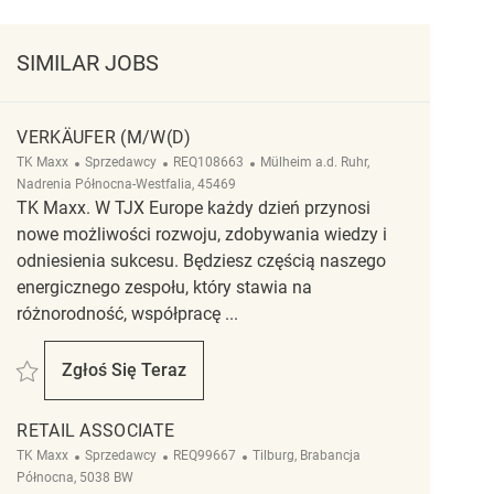
SIMILAR JOBS
VERKÄUFER (M/W(D)
Kategoria
ReqId
Lokalizacja
TK Maxx
Sprzedawcy
REQ108663
Mülheim a.d. Ruhr,
Nadrenia Północna-Westfalia, 45469
TK Maxx. W TJX Europe każdy dzień przynosi
nowe możliwości rozwoju, zdobywania wiedzy i
odniesienia sukcesu. Będziesz częścią naszego
energicznego zespołu, który stawia na
różnorodność, współpracę ...
Zapisać Verkäufer (m/w(d) REQ108663
Zgłoś Się Teraz
Verkäufer (m/w(d)
RETAIL ASSOCIATE
Kategoria
ReqId
Lokalizacja
TK Maxx
Sprzedawcy
REQ99667
Tilburg, Brabancja
Północna, 5038 BW