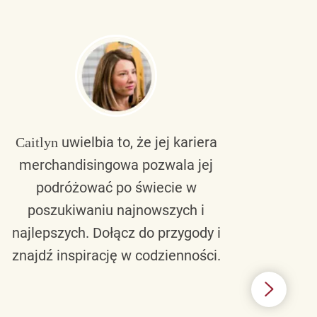
uwielbia to, że jej kariera
Caitlyn
Bra
merchandisingowa pozwala jej
lu
podróżować po świecie w
ku
poszukiwaniu najnowszych i
zaw
najlepszych. Dołącz do przygody i
nie 
znajdź inspirację w codzienności.
l
świ