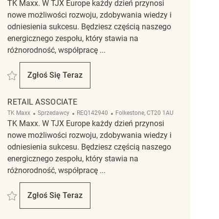
TK Maxx. W TJX Europe każdy dzień przynosi
nowe możliwości rozwoju, zdobywania wiedzy i
odniesienia sukcesu. Będziesz częścią naszego
energicznego zespołu, który stawia na
różnorodność, współpracę ...
Zapisać Retail Associate REQ99667
Zgłoś Się Teraz
Retail Associate
RETAIL ASSOCIATE
Kategoria
ReqId
Lokalizacja
TK Maxx
Sprzedawcy
REQ142940
Folkestone, CT20 1AU
TK Maxx. W TJX Europe każdy dzień przynosi
nowe możliwości rozwoju, zdobywania wiedzy i
odniesienia sukcesu. Będziesz częścią naszego
energicznego zespołu, który stawia na
różnorodność, współpracę ...
Zapisać Retail Associate REQ142940
Zgłoś Się Teraz
Retail Associate