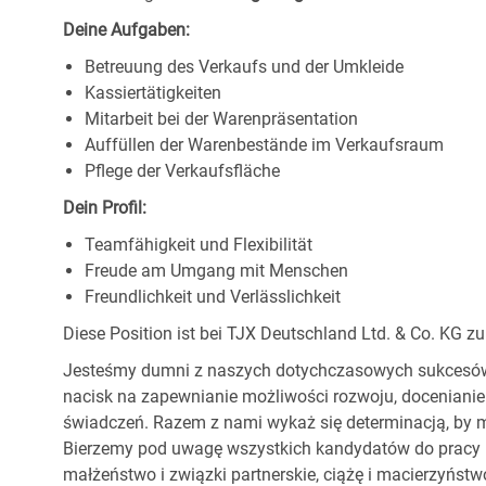
Deine Aufgaben:
Betreuung des Verkaufs und der Umkleide
Kassiertätigkeiten
Mitarbeit bei der Warenpräsentation
Auffüllen der Warenbestände im Verkaufsraum
Pflege der Verkaufsfläche
Dein Profil:
Teamfähigkeit und Flexibilität
Freude am Umgang mit Menschen
Freundlichkeit und Verlässlichkeit
Diese Position ist bei TJX Deutschland Ltd. & Co. KG zu
Jesteśmy dumni z naszych dotychczasowych sukcesów, 
nacisk na zapewnianie możliwości rozwoju, docenianie
świadczeń. Razem z nami wykaż się determinacją, by m
Bierzemy pod uwagę wszystkich kandydatów do pracy be
małżeństwo i związki partnerskie, ciążę i macierzyństwo,