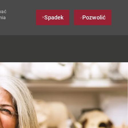
wać
Spadek
Pozwolić
nia