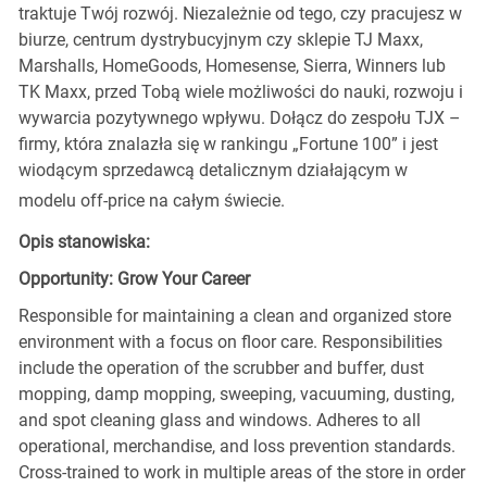
traktuje Twój rozwój. Niezależnie od tego, czy pracujesz w
biurze, centrum dystrybucyjnym czy sklepie TJ Maxx,
Marshalls, HomeGoods, Homesense, Sierra, Winners lub
TK Maxx, przed Tobą wiele możliwości do nauki, rozwoju i
wywarcia pozytywnego wpływu. Dołącz do zespołu TJX –
firmy, która znalazła się w rankingu „Fortune 100” i jest
wiodącym sprzedawcą detalicznym działającym w
modelu off-price na całym świecie.
Opis stanowiska:
Opportunity: Grow Your Career
Responsible for maintaining a clean and organized store
environment with a focus on floor care. Responsibilities
include the operation of the scrubber and buffer, dust
mopping, damp mopping, sweeping, vacuuming, dusting,
and spot cleaning glass and windows. Adheres to all
operational, merchandise, and loss prevention standards.
Cross-trained to work in multiple areas of the store in order