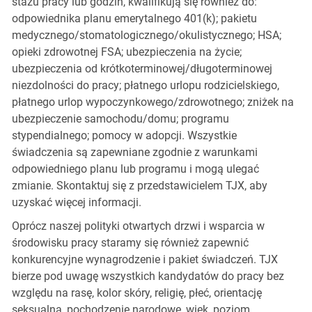
stażu pracy lub godzin, kwalifikują się również do:
odpowiednika planu emerytalnego 401(k); pakietu
medycznego/stomatologicznego/okulistycznego; HSA;
opieki zdrowotnej FSA; ubezpieczenia na życie;
ubezpieczenia od krótkoterminowej/długoterminowej
niezdolności do pracy; płatnego urlopu rodzicielskiego,
płatnego urlop wypoczynkowego/zdrowotnego; zniżek na
ubezpieczenie samochodu/domu; programu
stypendialnego; pomocy w adopcji. Wszystkie
świadczenia są zapewniane zgodnie z warunkami
odpowiedniego planu lub programu i mogą ulegać
zmianie. Skontaktuj się z przedstawicielem TJX, aby
uzyskać więcej informacji.
Oprócz naszej polityki otwartych drzwi i wsparcia w
środowisku pracy staramy się również zapewnić
konkurencyjne wynagrodzenie i pakiet świadczeń. TJX
bierze pod uwagę wszystkich kandydatów do pracy bez
względu na rasę, kolor skóry, religię, płeć, orientację
seksualną, pochodzenie narodowe, wiek, poziom