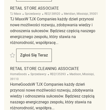
RETAIL STORE ASSOCIATE
Kategoria
ReqId
Lokalizacja
TJ Maxx
Sprzedawcy
REQ138920
Meridian, Missisipi, 39301
TJ MaxxW TJX Companies każdy dzień przynosi
nowe możliwości rozwoju, zdobywania wiedzy i
odnoszenia sukcesów. Będziesz częścią naszego
energicznego zespołu, który stawia na
różnorodność, współpracę...
Zapisać Retail store associate REQ138920
Zgłoś Się Teraz
Retail Store Associate
RETAIL STORE CLEANING ASSOCIATE
Kategoria
ReqId
Lokalizacja
HomeGoods
Sprzedawcy
REQ135393
Madison, Missisipi,
39110
HomeGoodsW TJX Companies każdy dzień
przynosi nowe możliwości rozwoju, zdobywania
wiedzy i odnoszenia sukcesów. Będziesz częścią
naszego energicznego zespołu, który stawia na
różnorodność, współpra...