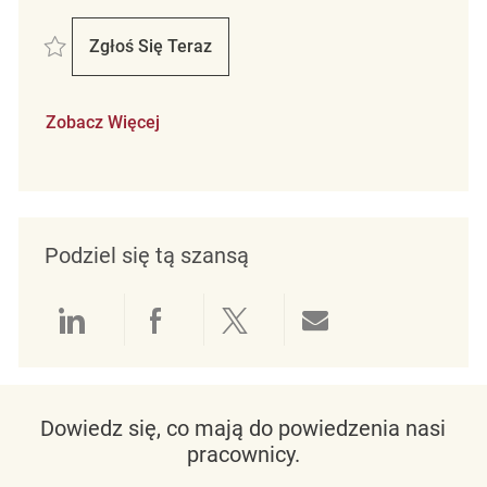
Zapisać Retail Store Cleaning Associate REQ135393
Zgłoś Się Teraz
Retail Store Cleaning Associate
Zobacz Więcej
Podziel się tą szansą
Udostępnianie przez LinkedIn
Udostępnianie przez Facebo
Udostępnij przez Twit
Udostępnianie 
Dowiedz się, co mają do powiedzenia nasi
pracownicy.