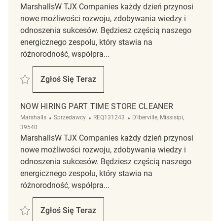
MarshallsW TJX Companies każdy dzień przynosi
nowe możliwości rozwoju, zdobywania wiedzy i
odnoszenia sukcesów. Będziesz częścią naszego
energicznego zespołu, który stawia na
różnorodność, współpra...
Zapisać Store Cleaner REQ51021
Zgłoś Się Teraz
Store Cleaner
NOW HIRING PART TIME STORE CLEANER
Kategoria
ReqId
Lokalizacja
Marshalls
Sprzedawcy
REQ131243
D'Iberville, Missisipi,
39540
MarshallsW TJX Companies każdy dzień przynosi
nowe możliwości rozwoju, zdobywania wiedzy i
odnoszenia sukcesów. Będziesz częścią naszego
energicznego zespołu, który stawia na
różnorodność, współpra...
Zapisać Now Hiring Part Time Store Cleaner REQ131243
Zgłoś Się Teraz
Now Hiring Part Time Store Cleaner