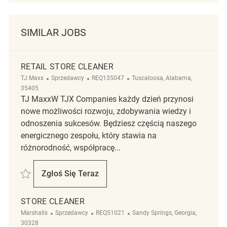
SIMILAR JOBS
RETAIL STORE CLEANER
Kategoria
ReqId
Lokalizacja
TJ Maxx
Sprzedawcy
REQ135047
Tuscaloosa, Alabama,
35405
TJ MaxxW TJX Companies każdy dzień przynosi
nowe możliwości rozwoju, zdobywania wiedzy i
odnoszenia sukcesów. Będziesz częścią naszego
energicznego zespołu, który stawia na
różnorodność, współpracę...
Zapisać Retail Store Cleaner REQ135047
Zgłoś Się Teraz
Retail Store Cleaner
STORE CLEANER
Kategoria
ReqId
Lokalizacja
Marshalls
Sprzedawcy
REQ51021
Sandy Springs, Georgia,
30328