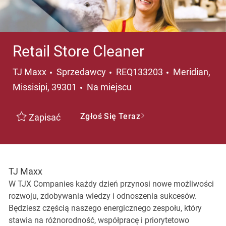
Retail Store Cleaner
Kategoria
Lokalizacja
TJ Maxx
Sprzedawcy
REQ133203
Meridian,
Missisipi, 39301
Na miejscu
Zgłoś Się Teraz
Zapisać
TJ Maxx
W TJX Companies każdy dzień przynosi nowe możliwości
rozwoju, zdobywania wiedzy i odnoszenia sukcesów.
Będziesz częścią naszego energicznego zespołu, który
stawia na różnorodność, współpracę i priorytetowo