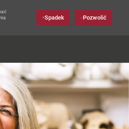
wać
Spadek
Pozwolić
nia