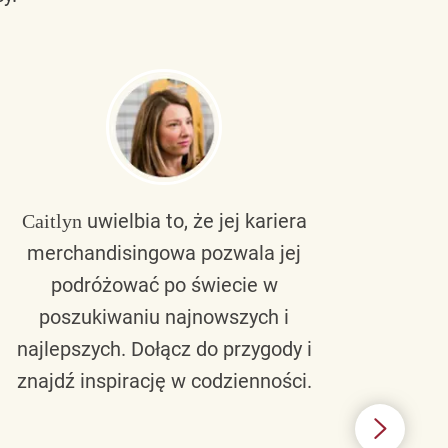
uwielbia to, że jej kariera
Caitlyn
Bra
merchandisingowa pozwala jej
lu
podróżować po świecie w
ku
poszukiwaniu najnowszych i
zaw
najlepszych. Dołącz do przygody i
nie 
znajdź inspirację w codzienności.
l
świ