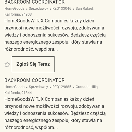
BACKROOM COORDINATOR
Kategoria
ReqId
Lokalizacja
HomeGoods
Sprzedawcy
REQ133046
San Rafael,
Kalifornia, 94903
HomeGoodsW TJX Companies każdy dzień
przynosi nowe możliwości rozwoju, zdobywania
wiedzy i odnoszenia sukcesów. Będziesz częścią
naszego energicznego zespołu, który stawia na
różnorodność, współpra...
Zapisać Backroom Coordinator REQ133046
Zgłoś Się Teraz
Backroom Coordinator
BACKROOM COORDINATOR
Kategoria
ReqId
Lokalizacja
HomeGoods
Sprzedawcy
REQ129885
Granada Hills,
Kalifornia, 91344
HomeGoodsW TJX Companies każdy dzień
przynosi nowe możliwości rozwoju, zdobywania
wiedzy i odnoszenia sukcesów. Będziesz częścią
naszego energicznego zespołu, który stawia na
różnorodność, współpra...