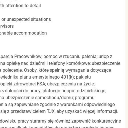
h attention to detail
n or unexpected situations
rvisors
easonable accommodation
parcia Pracowników; pomoc w rzucaniu palenia; urlop z
 na opiekę nad dziećmi i telefony komórkowe; ubezpieczenie
a polecenie. Osoby, które spełnią wymagania dotyczące
powiednika planu emerytalnego 401(k); pakietu
pieki zdrowotnej FSA; ubezpieczenia na życie;
zdolności do pracy; płatnego urlopu rodzicielskiego,
 na ubezpieczenie samochodu/domu; programu
zenia są zapewniane zgodnie z warunkami odpowiedniego
się z przedstawicielem TJX, aby uzyskać więcej informacji.
rodowisku pracy staramy się również zapewnić konkurencyjne
gę wszystkich kandydatów do pracy bez względu na rasę,