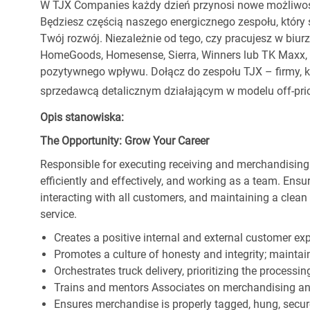
W TJX Companies każdy dzień przynosi nowe możliwoś
Będziesz częścią naszego energicznego zespołu, który 
Twój rozwój. Niezależnie od tego, czy pracujesz w biur
HomeGoods, Homesense, Sierra, Winners lub TK Maxx, p
pozytywnego wpływu. Dołącz do zespołu TJX – firmy, kt
sprzedawcą detalicznym działającym w modelu off-pric
Opis stanowiska:
The Opportunity: Grow Your Career
Responsible for executing receiving and merchandising
efficiently and effectively, and working as a team. En
interacting with all customers, and maintaining a clea
service.
Creates a positive internal and external customer ex
Promotes a culture of honesty and integrity; maintain
Orchestrates truck delivery, prioritizing the processi
Trains and mentors Associates on merchandising an
Ensures merchandise is properly tagged, hung, secu