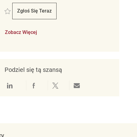
Zapisać Backroom Coordinator REQ129885
Zgłoś Się Teraz
Backroom Coordinator
Zobacz Więcej
Podziel się tą szansą
Udostępnianie przez LinkedIn
Udostępnianie przez Facebook
Udostępnij przez Twitter
Udostępnianie przez e-mail
y.