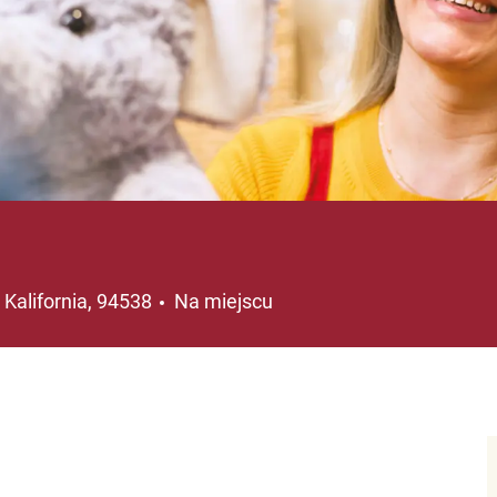
ja
 Kalifornia, 94538
Na miejscu