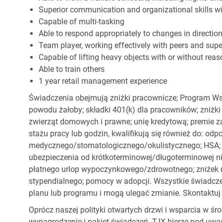
Superior communication and organizational skills wit
Capable of multi-tasking
Able to respond appropriately to changes in directio
Team player, working effectively with peers and supe
Capable of lifting heavy objects with or without r
Able to train others
1 year retail management experience
Świadczenia obejmują zniżki pracownicze; Program Ws
powodu żałoby; składki 401(k) dla pracowników; zniżki
zwierząt domowych i prawne; unię kredytową; premie z
stażu pracy lub godzin, kwalifikują się również do: od
medycznego/stomatologicznego/okulistycznego; HSA; o
ubezpieczenia od krótkoterminowej/długoterminowej nie
płatnego urlop wypoczynkowego/zdrowotnego; zniżek
stypendialnego; pomocy w adopcji. Wszystkie świadc
planu lub programu i mogą ulegać zmianie. Skontaktuj 
Oprócz naszej polityki otwartych drzwi i wsparcia w ś
wynagrodzenie i pakiet świadczeń. TJX bierze pod uwa