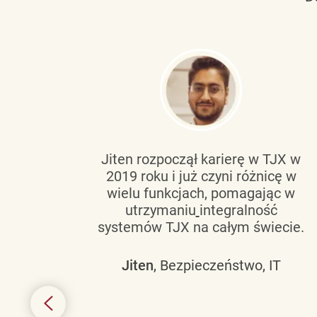
tującą
Jiten rozpoczął karierę w TJX w
2019 roku i już czyni różnicę w
wanie
wielu funkcjach, pomagając w
go
utrzymaniu
integralność
h
systemów TJX na całym świecie.
owym
Jiten
, Bezpieczeństwo, IT
 mogą
szych