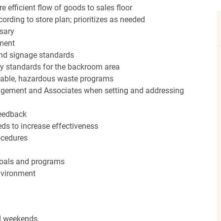
efficient flow of goods to sales floor
ording to store plan; prioritizes as needed
sary
hment
nd signage standards
ery standards for the backroom area
icable, hazardous waste programs
agement and Associates when setting and addressing
feedback
ds to increase effectiveness
rocedures
 goals and programs
nvironment
nd weekends