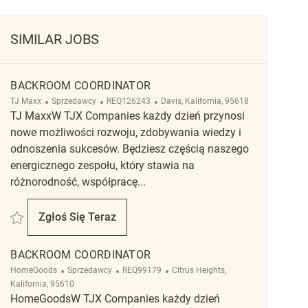
SIMILAR JOBS
BACKROOM COORDINATOR
Kategoria
ReqId
Lokalizacja
TJ Maxx
Sprzedawcy
REQ126243
Davis, Kalifornia, 95618
TJ MaxxW TJX Companies każdy dzień przynosi
nowe możliwości rozwoju, zdobywania wiedzy i
odnoszenia sukcesów. Będziesz częścią naszego
energicznego zespołu, który stawia na
różnorodność, współpracę...
Zapisać backroom coordinator REQ126243
Zgłoś Się Teraz
Backroom Coordinator
BACKROOM COORDINATOR
Kategoria
ReqId
Lokalizacja
HomeGoods
Sprzedawcy
REQ99179
Citrus Heights,
Kalifornia, 95610
HomeGoodsW TJX Companies każdy dzień