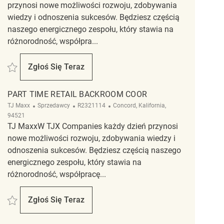
przynosi nowe możliwości rozwoju, zdobywania
wiedzy i odnoszenia sukcesów. Będziesz częścią
naszego energicznego zespołu, który stawia na
różnorodność, współpra...
Zapisać Backroom Coordinator REQ99179
Zgłoś Się Teraz
Backroom Coordinator
PART TIME RETAIL BACKROOM COOR
Kategoria
ReqId
Lokalizacja
TJ Maxx
Sprzedawcy
R2321114
Concord, Kalifornia,
94521
TJ MaxxW TJX Companies każdy dzień przynosi
nowe możliwości rozwoju, zdobywania wiedzy i
odnoszenia sukcesów. Będziesz częścią naszego
energicznego zespołu, który stawia na
różnorodność, współpracę...
Zapisać Part Time Retail Backroom Coor R2321114
Zgłoś Się Teraz
Part Time Retail Backroom Coor