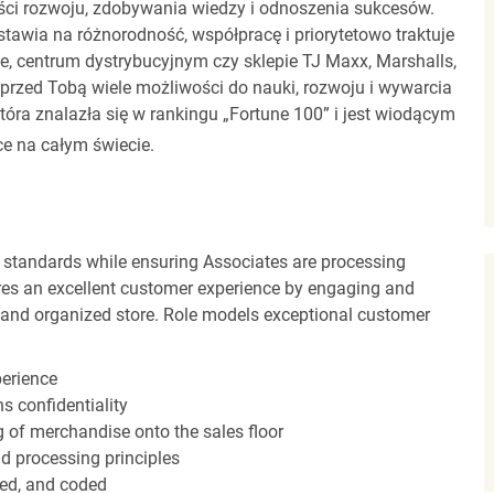
ci rozwoju, zdobywania wiedzy i odnoszenia sukcesów.
stawia na różnorodność, współpracę i priorytetowo traktuje
ze, centrum dystrybucyjnym czy sklepie TJ Maxx, Marshalls,
rzed Tobą wiele możliwości do nauki, rozwoju i wywarcia
óra znalazła się w rankingu „Fortune 100” i jest wiodącym
e na całym świecie.
 standards while ensuring Associates are processing
sures an excellent customer experience by engaging and
n and organized store. Role models exceptional customer
perience
s confidentiality
ng of merchandise onto the sales floor
d processing principles
red, and coded