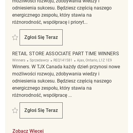
możliwości rozwoju, zdobywania wiedzy i
odniesienia sukcesu. Będziesz częścią naszego
energicznego zespołu, który stawia na
różnorodność, współpracę i prioryt...
Zapisać Retail Store Associate Part Time Winners REQ135901
Zgłoś Się Teraz
Retail Store Associate Part Time Winners
RETAIL STORE ASSOCIATE PART TIME WINNERS
Kategoria
ReqId
Lokalizacja
Winners
Sprzedawcy
REQ141581
Ajax, Ontario, L1Z 1E9
Winners. W TJX Canada każdy dzień przynosi nowe
możliwości rozwoju, zdobywania wiedzy i
odniesienia sukcesu. Będziesz częścią naszego
energicznego zespołu, który stawia na
różnorodność, współpracę ...
Zapisać RETAIL STORE ASSOCIATE PART TIME WINNERS REQ141581
Zgłoś Się Teraz
RETAIL STORE ASSOCIATE PART TIME W
Zobacz Więcej