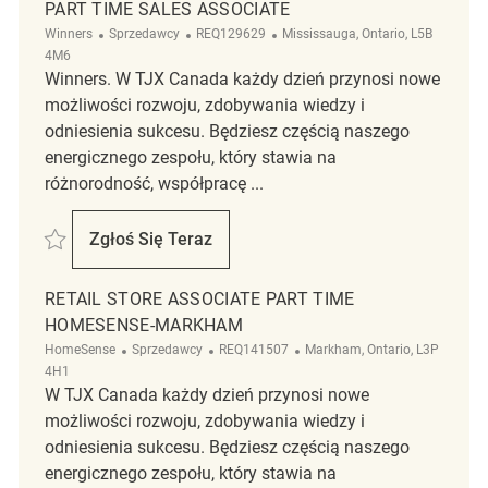
PART TIME SALES ASSOCIATE
Kategoria
ReqId
Lokalizacja
Winners
Sprzedawcy
REQ129629
Mississauga, Ontario, L5B
4M6
Winners. W TJX Canada każdy dzień przynosi nowe
możliwości rozwoju, zdobywania wiedzy i
odniesienia sukcesu. Będziesz częścią naszego
energicznego zespołu, który stawia na
różnorodność, współpracę ...
Zapisać Part Time Sales Associate REQ129629
Zgłoś Się Teraz
Part Time Sales Associate
RETAIL STORE ASSOCIATE PART TIME
HOMESENSE-MARKHAM
Kategoria
ReqId
Lokalizacja
HomeSense
Sprzedawcy
REQ141507
Markham, Ontario, L3P
4H1
W TJX Canada każdy dzień przynosi nowe
możliwości rozwoju, zdobywania wiedzy i
odniesienia sukcesu. Będziesz częścią naszego
energicznego zespołu, który stawia na