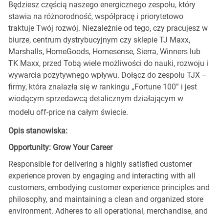
Będziesz częścią naszego energicznego zespołu, który
stawia na różnorodność, współpracę i priorytetowo
traktuje Twój rozwój. Niezależnie od tego, czy pracujesz w
biurze, centrum dystrybucyjnym czy sklepie TJ Maxx,
Marshalls, HomeGoods, Homesense, Sierra, Winners lub
TK Maxx, przed Tobą wiele możliwości do nauki, rozwoju i
wywarcia pozytywnego wpływu. Dołącz do zespołu TJX –
firmy, która znalazła się w rankingu „Fortune 100” i jest
wiodącym sprzedawcą detalicznym działającym w
modelu off-price na całym świecie.
Opis stanowiska:
Opportunity: Grow Your Career
Responsible for delivering a highly satisfied customer
experience proven by engaging and interacting with all
customers, embodying customer experience principles and
philosophy, and maintaining a clean and organized store
environment. Adheres to all operational, merchandise, and