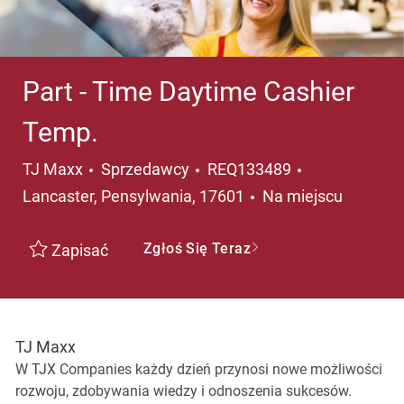
Part - Time Daytime Cashier
Temp.
Kategoria
Lokalizacja
TJ Maxx
Sprzedawcy
REQ133489
Lancaster, Pensylwania, 17601
Na miejscu
Zgłoś Się Teraz
Zapisać
TJ Maxx
W TJX Companies każdy dzień przynosi nowe możliwości
rozwoju, zdobywania wiedzy i odnoszenia sukcesów.