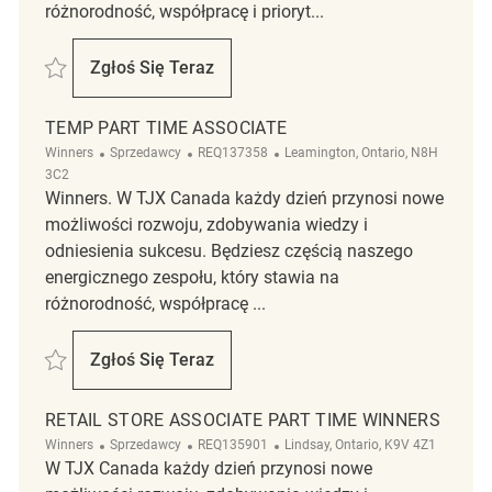
różnorodność, współpracę i prioryt...
Zapisać Retail Store Associate Part time HomeSense-Markham REQ14
Zgłoś Się Teraz
Retail Store Associate Part Time HomeS
TEMP PART TIME ASSOCIATE
Kategoria
ReqId
Lokalizacja
Winners
Sprzedawcy
REQ137358
Leamington, Ontario, N8H
3C2
Winners. W TJX Canada każdy dzień przynosi nowe
możliwości rozwoju, zdobywania wiedzy i
odniesienia sukcesu. Będziesz częścią naszego
energicznego zespołu, który stawia na
różnorodność, współpracę ...
Zapisać Temp part time Associate REQ137358
Zgłoś Się Teraz
Temp Part Time Associate
RETAIL STORE ASSOCIATE PART TIME WINNERS
Kategoria
ReqId
Lokalizacja
Winners
Sprzedawcy
REQ135901
Lindsay, Ontario, K9V 4Z1
W TJX Canada każdy dzień przynosi nowe