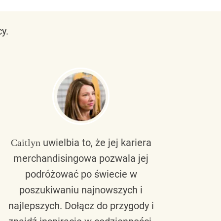
y.
uwielbia to, że jej kariera
Caitlyn
Bra
merchandisingowa pozwala jej
lu
podróżować po świecie w
ku
poszukiwaniu najnowszych i
zaw
najlepszych. Dołącz do przygody i
nie 