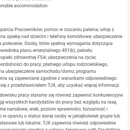
easonable accommodation
parcia Pracowników; pomoc w rzucaniu palenia; urlop z
 na opiekę nad dziećmi i telefony komórkowe; ubezpieczenie
a polecenie. Osoby, które spełnią wymagania dotyczące
powiednika planu emerytalnego 401(k); pakietu
pieki zdrowotnej FSA; ubezpieczenia na życie;
zdolności do pracy; płatnego urlopu rodzicielskiego,
 na ubezpieczenie samochodu/domu; programu
zenia są zapewniane zgodnie z warunkami odpowiedniego
się z przedstawicielem TJX, aby uzyskać więcej informacji.
rodowisku pracy staramy się również zapewnić konkurencyjne
gę wszystkich kandydatów do pracy bez względu na rasę,
dzenie narodowe, wiek, poziom sprawności, tożsamość i
b w oparciu o status danej osoby w jakiejkolwiek grupie lub
, stanowe lub lokalne. TJX zapewnia również odpowiednie
awnościami zgodnie z ustawą Americans with Disabilities