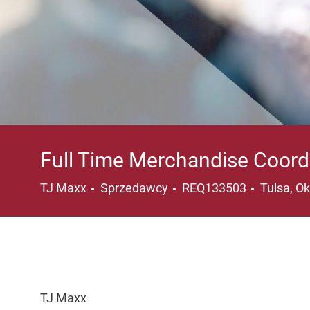
Full Time Merchandise Coord
Kategoria
Lokalizac
TJ Maxx
Sprzedawcy
REQ133503
Tulsa, O
TJ Maxx