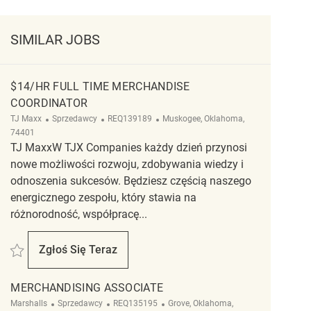
SIMILAR JOBS
$14/HR FULL TIME MERCHANDISE
COORDINATOR
Kategoria
ReqId
Lokalizacja
TJ Maxx
Sprzedawcy
REQ139189
Muskogee, Oklahoma,
74401
TJ MaxxW TJX Companies każdy dzień przynosi
nowe możliwości rozwoju, zdobywania wiedzy i
odnoszenia sukcesów. Będziesz częścią naszego
energicznego zespołu, który stawia na
różnorodność, współpracę...
Zapisać $14/HR Full Time Merchandise Coordinator REQ139189
Zgłoś Się Teraz
$14/HR Full Time Merchandise Coordinator
MERCHANDISING ASSOCIATE
Kategoria
ReqId
Lokalizacja
Marshalls
Sprzedawcy
REQ135195
Grove, Oklahoma,