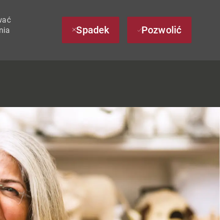
wać
Spadek
Pozwolić
nia