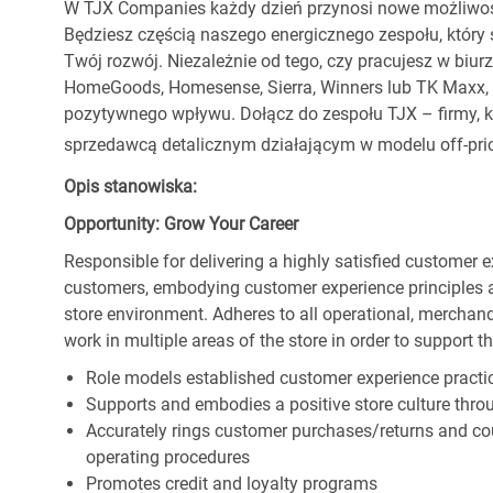
W TJX Companies każdy dzień przynosi nowe możliwoś
Będziesz częścią naszego energicznego zespołu, który 
Twój rozwój. Niezależnie od tego, czy pracujesz w biur
HomeGoods, Homesense, Sierra, Winners lub TK Maxx, p
pozytywnego wpływu. Dołącz do zespołu TJX – firmy, kt
sprzedawcą detalicznym działającym w modelu off-pric
Opis stanowiska:
Opportunity: Grow Your Career
Responsible for delivering a highly satisfied customer 
customers, embodying customer experience principles 
store environment. Adheres to all operational, merchand
work in multiple areas of the store in order to support t
Role models established customer experience practic
Supports and embodies a positive store culture throu
Accurately rings customer purchases/returns and co
operating procedures
Promotes credit and loyalty programs