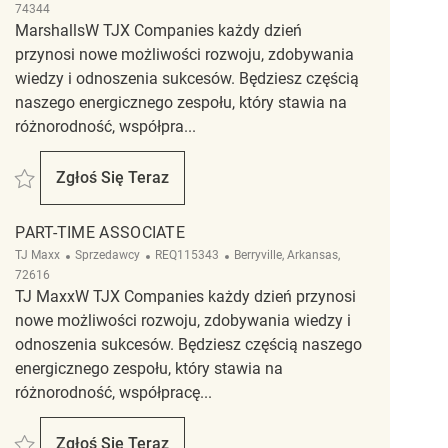
74344
MarshallsW TJX Companies każdy dzień
przynosi nowe możliwości rozwoju, zdobywania
wiedzy i odnoszenia sukcesów. Będziesz częścią
naszego energicznego zespołu, który stawia na
różnorodność, współpra...
Zapisać Merchandising Associate REQ135195
Zgłoś Się Teraz
Merchandising Associate
PART-TIME ASSOCIATE
Kategoria
ReqId
Lokalizacja
TJ Maxx
Sprzedawcy
REQ115343
Berryville, Arkansas,
72616
TJ MaxxW TJX Companies każdy dzień przynosi
nowe możliwości rozwoju, zdobywania wiedzy i
odnoszenia sukcesów. Będziesz częścią naszego
energicznego zespołu, który stawia na
różnorodność, współpracę...
Zapisać Part-Time Associate REQ115343
Zgłoś Się Teraz