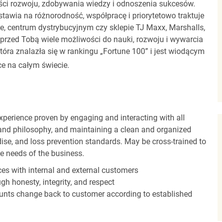
ci rozwoju, zdobywania wiedzy i odnoszenia sukcesów.
stawia na różnorodność, współpracę i priorytetowo traktuje
ze, centrum dystrybucyjnym czy sklepie TJ Maxx, Marshalls,
rzed Tobą wiele możliwości do nauki, rozwoju i wywarcia
óra znalazła się w rankingu „Fortune 100” i jest wiodącym
e na całym świecie.
experience proven by engaging and interacting with all
and philosophy, and maintaining a clean and organized
ise, and loss prevention standards. May be cross-trained to
he needs of the business.
es with internal and external customers
gh honesty, integrity, and respect
unts change back to customer according to established