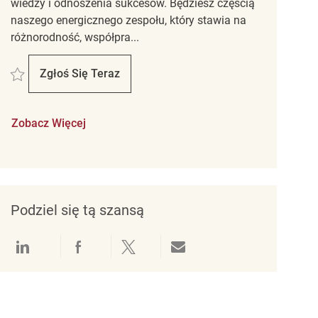
wiedzy i odnoszenia sukcesów. Będziesz częścią
naszego energicznego zespołu, który stawia na
różnorodność, współpra...
Zapisać HomeGoods Part Time Merchandising Associate REQ142998
Zgłoś Się Teraz
HomeGoods Part Time Merchandising Associa
Zobacz Więcej
Podziel się tą szansą
Udostępnianie przez LinkedIn
Udostępnianie przez Facebook
Udostępnij przez Twitter
Udostępnianie przez e-mail