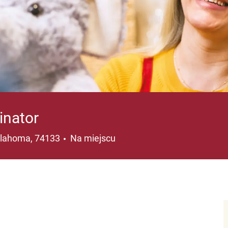
inator
ja
klahoma, 74133
Na miejscu