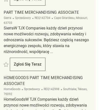
Part-Time Associate
PART TIME MERCHANDISING ASSOCIATE
Kategoria
ReqId
Lokalizacja
Sierra
Sprzedawcy
REQ142704
Cape Girardeau, Missouri,
63703
SierraW TJX Companies każdy dzień przynosi
nowe możliwości rozwoju, zdobywania wiedzy i
odnoszenia sukcesów. Będziesz częścią naszego
energicznego zespołu, który stawia na
różnorodność, współpracę ...
Zapisać Part Time Merchandising Associate REQ142704
Zgłoś Się Teraz
Part Time Merchandising Associate
HOMEGOODS PART TIME MERCHANDISING
ASSOCIATE
Kategoria
ReqId
Lokalizacja
HomeGoods
Sprzedawcy
REQ142998
Southlake, Teksas,
76092
HomeGoodsW TJX Companies każdy dzień
przynosi nowe możliwości rozwoju, zdobywania