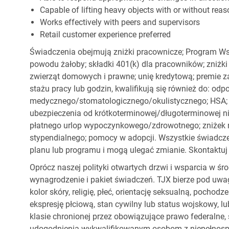
Capable of lifting heavy objects with or without r
Works effectively with peers and supervisors
Retail customer experience preferred
Świadczenia obejmują zniżki pracownicze; Program Ws
powodu żałoby; składki 401(k) dla pracowników; zniżki
zwierząt domowych i prawne; unię kredytową; premie z
stażu pracy lub godzin, kwalifikują się również do: od
medycznego/stomatologicznego/okulistycznego; HSA; o
ubezpieczenia od krótkoterminowej/długoterminowej nie
płatnego urlop wypoczynkowego/zdrowotnego; zniżek
stypendialnego; pomocy w adopcji. Wszystkie świadc
planu lub programu i mogą ulegać zmianie. Skontaktuj 
Oprócz naszej polityki otwartych drzwi i wsparcia w ś
wynagrodzenie i pakiet świadczeń. TJX bierze pod uwa
kolor skóry, religię, płeć, orientację seksualną, pocho
ekspresję płciową, stan cywilny lub status wojskowy, lu
klasie chronionej przez obowiązujące prawo federalne
udogodnienia wykwalifikowanym osobom z niepełnospr