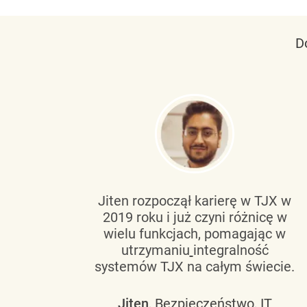
D
tującą
Jiten rozpoczął karierę w TJX w
2019 roku i już czyni różnicę w
wanie
wielu funkcjach, pomagając w
go
utrzymaniu
integralność
h
systemów TJX na całym świecie.
owym
Jiten
, Bezpieczeństwo, IT