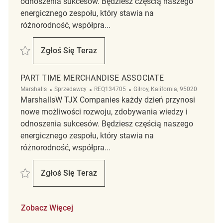
odnoszenia sukcesów. Będziesz częścią naszego
energicznego zespołu, który stawia na
różnorodność, współpra...
Zapisać Cashier/ Floor merchandising REQ131110
Zgłoś Się Teraz
Cashier/ Floor Merchandising
PART TIME MERCHANDISE ASSOCIATE
Kategoria
ReqId
Lokalizacja
Marshalls
Sprzedawcy
REQ134705
Gilroy, Kalifornia, 95020
MarshallsW TJX Companies każdy dzień przynosi
nowe możliwości rozwoju, zdobywania wiedzy i
odnoszenia sukcesów. Będziesz częścią naszego
energicznego zespołu, który stawia na
różnorodność, współpra...
Zapisać Part Time Merchandise Associate REQ134705
Zgłoś Się Teraz
Part Time Merchandise Associate
Zobacz Więcej