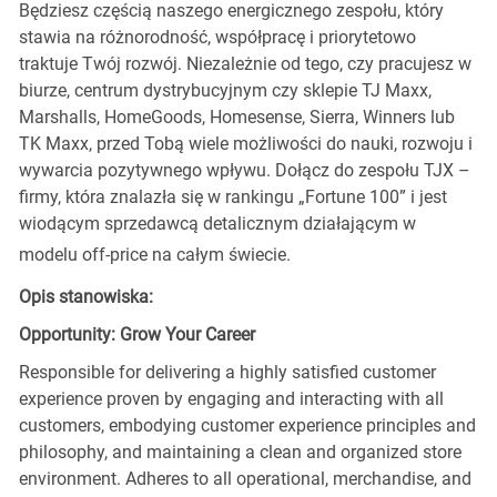
Będziesz częścią naszego energicznego zespołu, który
stawia na różnorodność, współpracę i priorytetowo
traktuje Twój rozwój. Niezależnie od tego, czy pracujesz w
biurze, centrum dystrybucyjnym czy sklepie TJ Maxx,
Marshalls, HomeGoods, Homesense, Sierra, Winners lub
TK Maxx, przed Tobą wiele możliwości do nauki, rozwoju i
wywarcia pozytywnego wpływu. Dołącz do zespołu TJX –
firmy, która znalazła się w rankingu „Fortune 100” i jest
wiodącym sprzedawcą detalicznym działającym w
modelu off-price na całym świecie.
Opis stanowiska:
Opportunity: Grow Your Career
Responsible for delivering a highly satisfied customer
experience proven by engaging and interacting with all
customers, embodying customer experience principles and
philosophy, and maintaining a clean and organized store
environment. Adheres to all operational, merchandise, and