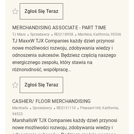
Zapisać Merchandising Associate REQ132059
Zgłoś Się Teraz
Merchandising Associate
MERCHANDISING ASSOCIATE - PART TIME
Kategoria
ReqId
Lokalizacja
TJ Maxx
Sprzedawcy
REQ118958
Manteca, Kalifornia, 95336
TJ MaxxW TJX Companies każdy dzień przynosi
nowe możliwości rozwoju, zdobywania wiedzy i
odnoszenia sukcesów. Będziesz częścią naszego
energicznego zespołu, który stawia na
różnorodność, współpracę...
Zapisać Merchandising Associate - Part Time REQ118958
Zgłoś Się Teraz
Merchandising Associate - Part Time
CASHIER/ FLOOR MERCHANDISING
Kategoria
ReqId
Lokalizacja
Marshalls
Sprzedawcy
REQ131110
Pleasant Hill, Kalifornia,
94523
MarshallsW TJX Companies każdy dzień przynosi
nowe możliwości rozwoju, zdobywania wiedzy i