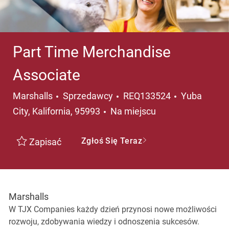
Part Time Merchandise
Associate
Kategoria
Lokalizacja
Marshalls
Sprzedawcy
REQ133524
Yuba
City, Kalifornia, 95993
Na miejscu
Zgłoś Się Teraz
Zapisać
Marshalls
W TJX Companies każdy dzień przynosi nowe możliwości
rozwoju, zdobywania wiedzy i odnoszenia sukcesów.