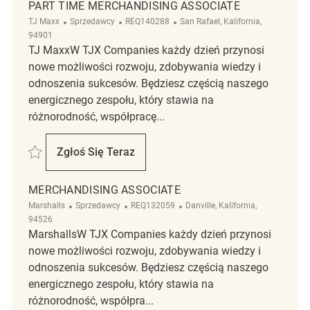
PART TIME MERCHANDISING ASSOCIATE
Kategoria
ReqId
Lokalizacja
TJ Maxx
Sprzedawcy
REQ140288
San Rafael, Kalifornia,
94901
TJ MaxxW TJX Companies każdy dzień przynosi
nowe możliwości rozwoju, zdobywania wiedzy i
odnoszenia sukcesów. Będziesz częścią naszego
energicznego zespołu, który stawia na
różnorodność, współpracę...
Zapisać Part Time Merchandising Associate REQ140288
Zgłoś Się Teraz
Part Time Merchandising Associate
MERCHANDISING ASSOCIATE
Kategoria
ReqId
Lokalizacja
Marshalls
Sprzedawcy
REQ132059
Danville, Kalifornia,
94526
MarshallsW TJX Companies każdy dzień przynosi
nowe możliwości rozwoju, zdobywania wiedzy i
odnoszenia sukcesów. Będziesz częścią naszego
energicznego zespołu, który stawia na
różnorodność, współpra...