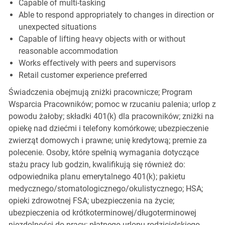
Capable of multi-tasking
Able to respond appropriately to changes in direction or
unexpected situations
Capable of lifting heavy objects with or without
reasonable accommodation
Works effectively with peers and supervisors
Retail customer experience preferred
Świadczenia obejmują zniżki pracownicze; Program
Wsparcia Pracowników; pomoc w rzucaniu palenia; urlop z
powodu żałoby; składki 401(k) dla pracowników; zniżki na
opiekę nad dziećmi i telefony komórkowe; ubezpieczenie
zwierząt domowych i prawne; unię kredytową; premie za
polecenie. Osoby, które spełnią wymagania dotyczące
stażu pracy lub godzin, kwalifikują się również do:
odpowiednika planu emerytalnego 401(k); pakietu
medycznego/stomatologicznego/okulistycznego; HSA;
opieki zdrowotnej FSA; ubezpieczenia na życie;
ubezpieczenia od krótkoterminowej/długoterminowej
niezdolności do pracy; płatnego urlopu rodzicielskiego,