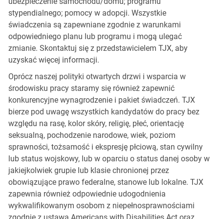
ubezpieczenie samochodu/domu; programu
stypendialnego; pomocy w adopcji. Wszystkie
świadczenia są zapewniane zgodnie z warunkami
odpowiedniego planu lub programu i mogą ulegać
zmianie. Skontaktuj się z przedstawicielem TJX, aby
uzyskać więcej informacji.
Oprócz naszej polityki otwartych drzwi i wsparcia w
środowisku pracy staramy się również zapewnić
konkurencyjne wynagrodzenie i pakiet świadczeń. TJX
bierze pod uwagę wszystkich kandydatów do pracy bez
względu na rasę, kolor skóry, religię, płeć, orientację
seksualną, pochodzenie narodowe, wiek, poziom
sprawności, tożsamość i ekspresję płciową, stan cywilny
lub status wojskowy, lub w oparciu o status danej osoby w
jakiejkolwiek grupie lub klasie chronionej przez
obowiązujące prawo federalne, stanowe lub lokalne. TJX
zapewnia również odpowiednie udogodnienia
wykwalifikowanym osobom z niepełnosprawnościami
zgodnie z ustawą Americans with Disabilities Act oraz