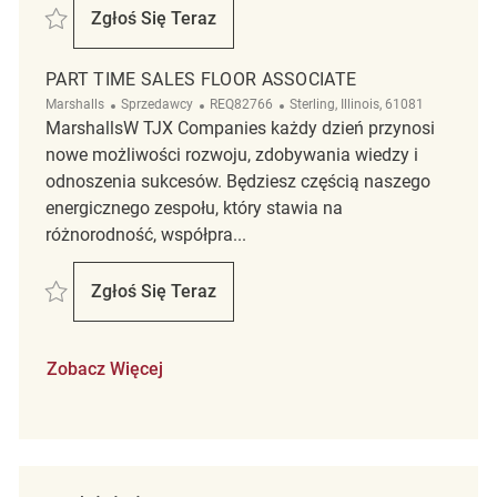
Zapisać Part Time Sales Floor Associate REQ132550
Zgłoś Się Teraz
Part Time Sales Floor Associate
PART TIME SALES FLOOR ASSOCIATE
Kategoria
ReqId
Lokalizacja
Marshalls
Sprzedawcy
REQ82766
Sterling, Illinois, 61081
MarshallsW TJX Companies każdy dzień przynosi
nowe możliwości rozwoju, zdobywania wiedzy i
odnoszenia sukcesów. Będziesz częścią naszego
energicznego zespołu, który stawia na
różnorodność, współpra...
Zapisać Part time Sales floor Associate REQ82766
Zgłoś Się Teraz
Part Time Sales Floor Associate
Zobacz Więcej