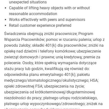
unexpected situations
Capable of lifting heavy objects with or without
reasonable accommodation
Works effectively with peers and supervisors
Retail customer experience preferred
Świadczenia obejmują zniżki pracownicze; Program
Wsparcia Pracowników; pomoc w rzucaniu palenia; urlop z
powodu żałoby; składki 401(k) dla pracowników; zniżki na
opiekę nad dziećmi i telefony komórkowe; ubezpieczenie
zwierząt domowych i prawne; unię kredytową; premie za
polecenie. Osoby, które spełnią wymagania dotyczące
stażu pracy lub godzin, kwalifikują się również do:
odpowiednika planu emerytalnego 401(k); pakietu
medycznego/stomatologicznego/okulistycznego; HSA;
opieki zdrowotnej FSA; ubezpieczenia na życie;
ubezpieczenia od krótkoterminowej/długoterminowej
niezdolności do pracy; płatnego urlopu rodzicielskiego,
płatnego urlop wypoczynkowego/zdrowotnego; zniżek na