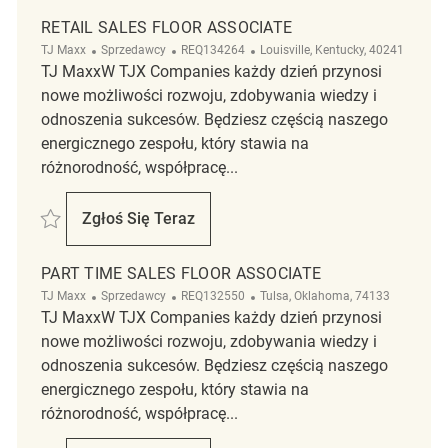
RETAIL SALES FLOOR ASSOCIATE
Kategoria
ReqId
Lokalizacja
TJ Maxx
Sprzedawcy
REQ134264
Louisville, Kentucky, 40241
TJ MaxxW TJX Companies każdy dzień przynosi
nowe możliwości rozwoju, zdobywania wiedzy i
odnoszenia sukcesów. Będziesz częścią naszego
energicznego zespołu, który stawia na
różnorodność, współpracę...
Zapisać Retail Sales Floor associate REQ134264
Zgłoś Się Teraz
Retail Sales Floor Associate
PART TIME SALES FLOOR ASSOCIATE
Kategoria
ReqId
Lokalizacja
TJ Maxx
Sprzedawcy
REQ132550
Tulsa, Oklahoma, 74133
TJ MaxxW TJX Companies każdy dzień przynosi
nowe możliwości rozwoju, zdobywania wiedzy i
odnoszenia sukcesów. Będziesz częścią naszego
energicznego zespołu, który stawia na
różnorodność, współpracę...