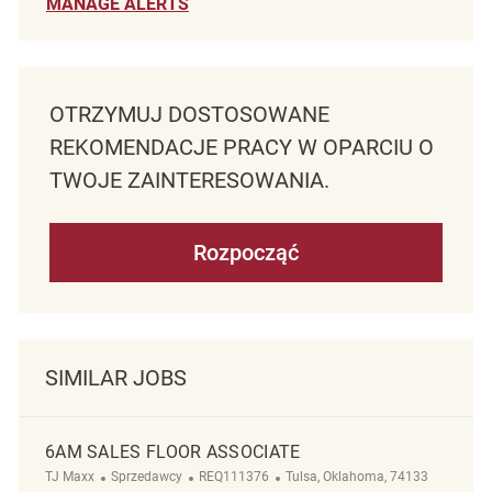
MANAGE ALERTS
OTRZYMUJ DOSTOSOWANE
REKOMENDACJE PRACY W OPARCIU O
TWOJE ZAINTERESOWANIA.
Rozpocząć
SIMILAR JOBS
6AM SALES FLOOR ASSOCIATE
Kategoria
ReqId
Lokalizacja
TJ Maxx
Sprzedawcy
REQ111376
Tulsa, Oklahoma, 74133