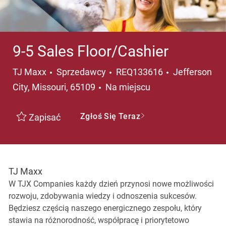
9-5 Sales Floor/Cashier
Kategoria
Lokalizacja
TJ Maxx
Sprzedawcy
REQ133616
Jefferson
City, Missouri, 65109
Na miejscu
Zgłoś Się Teraz
Zapisać
TJ Maxx
W TJX Companies każdy dzień przynosi nowe możliwości
rozwoju, zdobywania wiedzy i odnoszenia sukcesów.
Będziesz częścią naszego energicznego zespołu, który
stawia na różnorodność, współpracę i priorytetowo