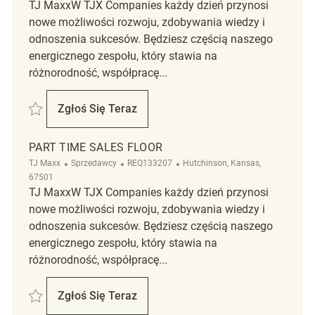
TJ MaxxW TJX Companies każdy dzień przynosi
nowe możliwości rozwoju, zdobywania wiedzy i
odnoszenia sukcesów. Będziesz częścią naszego
energicznego zespołu, który stawia na
różnorodność, współpracę...
Zapisać 6AM Sales Floor Associate REQ111376
Zgłoś Się Teraz
6AM Sales Floor Associate
PART TIME SALES FLOOR
Kategoria
ReqId
Lokalizacja
TJ Maxx
Sprzedawcy
REQ133207
Hutchinson, Kansas,
67501
TJ MaxxW TJX Companies każdy dzień przynosi
nowe możliwości rozwoju, zdobywania wiedzy i
odnoszenia sukcesów. Będziesz częścią naszego
energicznego zespołu, który stawia na
różnorodność, współpracę...
Zapisać Part Time Sales Floor REQ133207
Zgłoś Się Teraz
Part Time Sales Floor