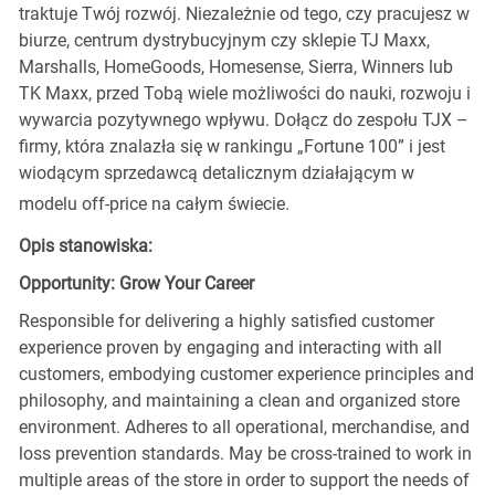
traktuje Twój rozwój. Niezależnie od tego, czy pracujesz w
biurze, centrum dystrybucyjnym czy sklepie TJ Maxx,
Marshalls, HomeGoods, Homesense, Sierra, Winners lub
TK Maxx, przed Tobą wiele możliwości do nauki, rozwoju i
wywarcia pozytywnego wpływu. Dołącz do zespołu TJX –
firmy, która znalazła się w rankingu „Fortune 100” i jest
wiodącym sprzedawcą detalicznym działającym w
modelu off-price na całym świecie.
Opis stanowiska:
Opportunity: Grow Your Career
Responsible for delivering a highly satisfied customer
experience proven by engaging and interacting with all
customers, embodying customer experience principles and
philosophy, and maintaining a clean and organized store
environment. Adheres to all operational, merchandise, and
loss prevention standards. May be cross-trained to work in
multiple areas of the store in order to support the needs of