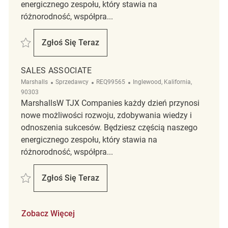
energicznego zespołu, który stawia na
różnorodność, współpra...
Zapisać sales associate REQ80629
Zgłoś Się Teraz
Sales Associate
SALES ASSOCIATE
Kategoria
ReqId
Lokalizacja
Marshalls
Sprzedawcy
REQ99565
Inglewood, Kalifornia,
90303
MarshallsW TJX Companies każdy dzień przynosi
nowe możliwości rozwoju, zdobywania wiedzy i
odnoszenia sukcesów. Będziesz częścią naszego
energicznego zespołu, który stawia na
różnorodność, współpra...
Zapisać sales associate REQ99565
Zgłoś Się Teraz
Sales Associate
Zobacz Więcej