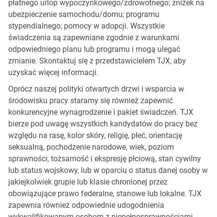
płatnego urlop wypoczynkowego/zdrowotnego; zniżek na
ubezpieczenie samochodu/domu; programu
stypendialnego; pomocy w adopcji. Wszystkie
świadczenia są zapewniane zgodnie z warunkami
odpowiedniego planu lub programu i mogą ulegać
zmianie. Skontaktuj się z przedstawicielem TJX, aby
uzyskać więcej informacji.
Oprócz naszej polityki otwartych drzwi i wsparcia w
środowisku pracy staramy się również zapewnić
konkurencyjne wynagrodzenie i pakiet świadczeń. TJX
bierze pod uwagę wszystkich kandydatów do pracy bez
względu na rasę, kolor skóry, religię, płeć, orientację
seksualną, pochodzenie narodowe, wiek, poziom
sprawności, tożsamość i ekspresję płciową, stan cywilny
lub status wojskowy, lub w oparciu o status danej osoby w
jakiejkolwiek grupie lub klasie chronionej przez
obowiązujące prawo federalne, stanowe lub lokalne. TJX
zapewnia również odpowiednie udogodnienia
wykwalifikowanym osobom z niepełnosprawnościami