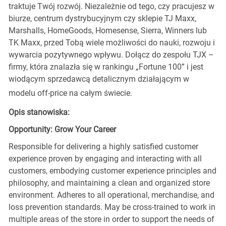
traktuje Twój rozwój. Niezależnie od tego, czy pracujesz w
biurze, centrum dystrybucyjnym czy sklepie TJ Maxx,
Marshalls, HomeGoods, Homesense, Sierra, Winners lub
TK Maxx, przed Tobą wiele możliwości do nauki, rozwoju i
wywarcia pozytywnego wpływu. Dołącz do zespołu TJX –
firmy, która znalazła się w rankingu „Fortune 100” i jest
wiodącym sprzedawcą detalicznym działającym w
modelu off-price na całym świecie.
Opis stanowiska:
Opportunity: Grow Your Career
Responsible for delivering a highly satisfied customer
experience proven by engaging and interacting with all
customers, embodying customer experience principles and
philosophy, and maintaining a clean and organized store
environment. Adheres to all operational, merchandise, and
loss prevention standards. May be cross-trained to work in
multiple areas of the store in order to support the needs of