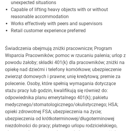
unexpected situations
Capable of lifting heavy objects with or without
reasonable accommodation
Works effectively with peers and supervisors
Retail customer experience preferred
Świadczenia obejmują zniżki pracownicze; Program
Wsparcia Pracowników; pomoc w rzucaniu palenia; urlop z
powodu żałoby; składki 401(k) dla pracowników; zniżki na
opiekę nad dziećmi i telefony komórkowe; ubezpieczenie
zwierząt domowych i prawne; unię kredytową; premie za
polecenie. Osoby, które spełnią wymagania dotyczące
stażu pracy lub godzin, kwalifikują się również do:
odpowiednika planu emerytalnego 401(k); pakietu
medycznego/stomatologicznego/okulistycznego; HSA;
opieki zdrowotnej FSA; ubezpieczenia na życie;
ubezpieczenia od krótkoterminowej/długoterminowej
niezdolności do pracy; płatnego urlopu rodzicielskiego,