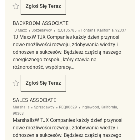
Zapisać Retail Sales Associate REQ136297
Zgłoś Się Teraz
Retail Sales Associate
BACKROOM ASSOCIATE
Kategoria
ReqId
Lokalizacja
TJ Maxx
Sprzedawcy
REQ135785
Fontana, Kalifornia, 92337
TJ MaxxW TJX Companies każdy dzień przynosi
nowe możliwości rozwoju, zdobywania wiedzy i
odnoszenia sukcesów. Będziesz częścią naszego
energicznego zespołu, który stawia na
różnorodność, współpracę...
Zapisać Backroom Associate REQ135785
Zgłoś Się Teraz
Backroom Associate
SALES ASSOCIATE
Kategoria
ReqId
Lokalizacja
Marshalls
Sprzedawcy
REQ80629
Inglewood, Kalifornia,
90303
MarshallsW TJX Companies każdy dzień przynosi
nowe możliwości rozwoju, zdobywania wiedzy i
odnoszenia sukcesów. Będziesz częścią naszego