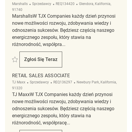
Kategoria
ReqId
Lokalizacja
Marshalls
Sprzedawcy
REQ134420
Glendora, Kalifornia,
91740
MarshallsW TJX Companies każdy dzień przynosi
nowe możliwości rozwoju, zdobywania wiedzy i
odnoszenia sukcesów. Będziesz częścią naszego
energicznego zespołu, który stawia na
różnorodność, współpra...
Zapisać Retail Sales Associate REQ134420
Zgłoś Się Teraz
Retail Sales Associate
RETAIL SALES ASSOCIATE
Kategoria
ReqId
Lokalizacja
TJ Maxx
Sprzedawcy
REQ136297
Newbury Park, Kalifornia,
91320
TJ MaxxW TJX Companies każdy dzień przynosi
nowe możliwości rozwoju, zdobywania wiedzy i
odnoszenia sukcesów. Będziesz częścią naszego
energicznego zespołu, który stawia na
różnorodność, współpracę...