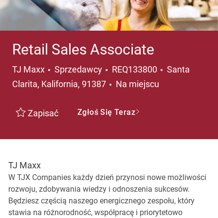
Retail Sales Associate
Kategoria
Lokalizacja
TJ Maxx
Sprzedawcy
REQ133800
Santa
Clarita, Kalifornia, 91387
Na miejscu
Zgłoś Się Teraz
Zapisać
TJ Maxx
W TJX Companies każdy dzień przynosi nowe możliwości
rozwoju, zdobywania wiedzy i odnoszenia sukcesów.
Będziesz częścią naszego energicznego zespołu, który
stawia na różnorodność, współpracę i priorytetowo