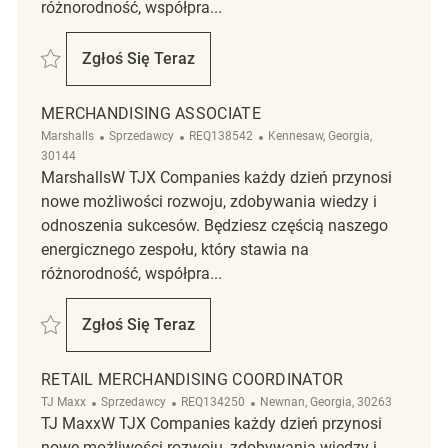
różnorodność, współpra...
Zapisać Merchandising Coordinator REQ142631
Zgłoś Się Teraz
Merchandising Coordinator
MERCHANDISING ASSOCIATE
Kategoria
ReqId
Lokalizacja
Marshalls
Sprzedawcy
REQ138542
Kennesaw, Georgia,
30144
MarshallsW TJX Companies każdy dzień przynosi
nowe możliwości rozwoju, zdobywania wiedzy i
odnoszenia sukcesów. Będziesz częścią naszego
energicznego zespołu, który stawia na
różnorodność, współpra...
Zapisać Merchandising Associate REQ138542
Zgłoś Się Teraz
Merchandising Associate
RETAIL MERCHANDISING COORDINATOR
Kategoria
ReqId
Lokalizacja
TJ Maxx
Sprzedawcy
REQ134250
Newnan, Georgia, 30263
TJ MaxxW TJX Companies każdy dzień przynosi
nowe możliwości rozwoju, zdobywania wiedzy i