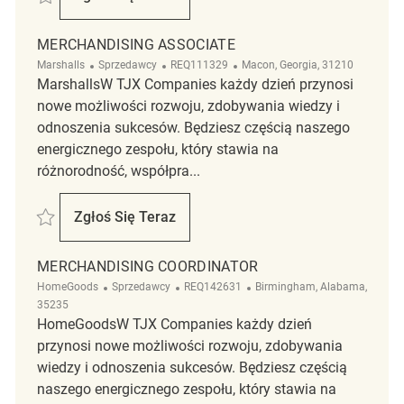
Merchandising Coordinator
MERCHANDISING ASSOCIATE
Kategoria
ReqId
Lokalizacja
Marshalls
Sprzedawcy
REQ111329
Macon, Georgia, 31210
MarshallsW TJX Companies każdy dzień przynosi
nowe możliwości rozwoju, zdobywania wiedzy i
odnoszenia sukcesów. Będziesz częścią naszego
energicznego zespołu, który stawia na
różnorodność, współpra...
Zapisać Merchandising Associate REQ111329
Zgłoś Się Teraz
Merchandising Associate
MERCHANDISING COORDINATOR
Kategoria
ReqId
Lokalizacja
HomeGoods
Sprzedawcy
REQ142631
Birmingham, Alabama,
35235
HomeGoodsW TJX Companies każdy dzień
przynosi nowe możliwości rozwoju, zdobywania
wiedzy i odnoszenia sukcesów. Będziesz częścią
naszego energicznego zespołu, który stawia na