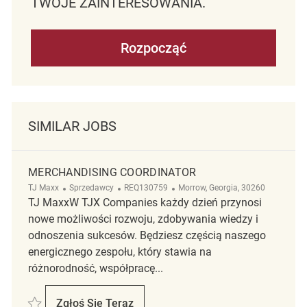
TWOJE ZAINTERESOWANIA.
Rozpocząć
SIMILAR JOBS
MERCHANDISING COORDINATOR
Kategoria
ReqId
Lokalizacja
TJ Maxx
Sprzedawcy
REQ130759
Morrow, Georgia, 30260
TJ MaxxW TJX Companies każdy dzień przynosi
nowe możliwości rozwoju, zdobywania wiedzy i
odnoszenia sukcesów. Będziesz częścią naszego
energicznego zespołu, który stawia na
różnorodność, współpracę...
Zapisać Merchandising Coordinator REQ130759
Zgłoś Się Teraz