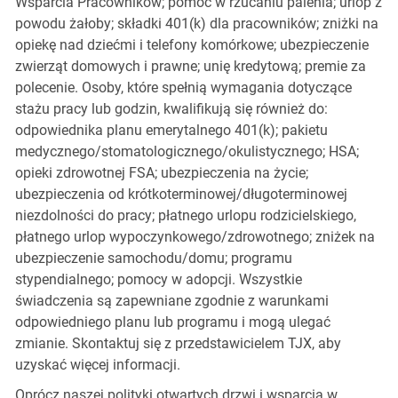
Wsparcia Pracowników; pomoc w rzucaniu palenia; urlop z
powodu żałoby; składki 401(k) dla pracowników; zniżki na
opiekę nad dziećmi i telefony komórkowe; ubezpieczenie
zwierząt domowych i prawne; unię kredytową; premie za
polecenie. Osoby, które spełnią wymagania dotyczące
stażu pracy lub godzin, kwalifikują się również do:
odpowiednika planu emerytalnego 401(k); pakietu
medycznego/stomatologicznego/okulistycznego; HSA;
opieki zdrowotnej FSA; ubezpieczenia na życie;
ubezpieczenia od krótkoterminowej/długoterminowej
niezdolności do pracy; płatnego urlopu rodzicielskiego,
płatnego urlop wypoczynkowego/zdrowotnego; zniżek na
ubezpieczenie samochodu/domu; programu
stypendialnego; pomocy w adopcji. Wszystkie
świadczenia są zapewniane zgodnie z warunkami
odpowiedniego planu lub programu i mogą ulegać
zmianie. Skontaktuj się z przedstawicielem TJX, aby
uzyskać więcej informacji.
Oprócz naszej polityki otwartych drzwi i wsparcia w