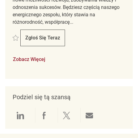
odnoszenia sukcesów. Będziesz częścią naszego
energicznego zespołu, który stawia na
różnorodność, współpracę...
Zapisać Retail Merchandising Coordinator REQ134250
Zgłoś Się Teraz
Retail Merchandising Coordinator
Zobacz Więcej
Podziel się tą szansą
Udostępnianie przez LinkedIn
Udostępnianie przez Facebo
Udostępnij przez Twit
Udostępnianie 