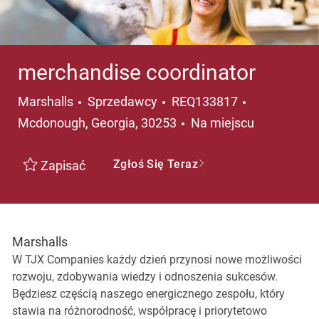
merchandise coordinator
Kategoria
Lokalizacja
Marshalls
Sprzedawcy
REQ133817
Mcdonough, Georgia, 30253
Na miejscu
Zgłoś Się Teraz
Zapisać
Marshalls
W TJX Companies każdy dzień przynosi nowe możliwości
rozwoju, zdobywania wiedzy i odnoszenia sukcesów.
Będziesz częścią naszego energicznego zespołu, który
stawia na różnorodność, współpracę i priorytetowo