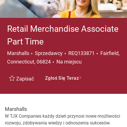
Retail Merchandise Associate
Part Time
Kategoria
Lokalizacja
Marshalls
Sprzedawcy
REQ133871
Fairfield,
Connecticut, 06824
Na miejscu
Zgłoś Się Teraz
Zapisać
Marshalls
W TJX Companies każdy dzień przynosi nowe możliwości
rozwoju, zdobywania wiedzy i odnoszenia sukcesów.