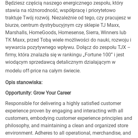
Będziesz częścią naszego energicznego zespołu, który
stawia na różnorodność, współpracę i priorytetowo
traktuje Twój rozwój. Niezależnie od tego, czy pracujesz w
biurze, centrum dystrybucyjnym czy sklepie TJ Maxx,
Marshalls, HomeGoods, Homesense, Sierra, Winners lub
TK Maxx, przed Tobą wiele możliwości do nauki, rozwoju i
wywarcia pozytywnego wpływu. Dołącz do zespołu TJX –
firmy, która znalazła się w rankingu „Fortune 100” i jest
wiodącym sprzedawcą detalicznym działającym w
modelu off-price na całym świecie.
Opis stanowiska:
Opportunity: Grow Your Career
Responsible for delivering a highly satisfied customer
experience proven by engaging and interacting with all
customers, embodying customer experience principles and
philosophy, and maintaining a clean and organized store
environment. Adheres to all operational, merchandise, and