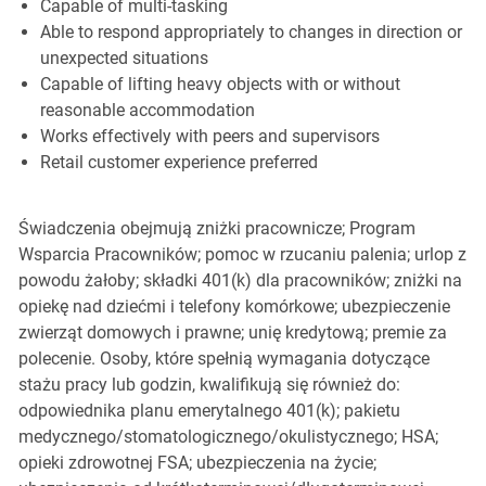
Capable of multi-tasking
Able to respond appropriately to changes in direction or
unexpected situations
Capable of lifting heavy objects with or without
reasonable accommodation
Works effectively with peers and supervisors
Retail customer experience preferred
Świadczenia obejmują zniżki pracownicze; Program
Wsparcia Pracowników; pomoc w rzucaniu palenia; urlop z
powodu żałoby; składki 401(k) dla pracowników; zniżki na
opiekę nad dziećmi i telefony komórkowe; ubezpieczenie
zwierząt domowych i prawne; unię kredytową; premie za
polecenie. Osoby, które spełnią wymagania dotyczące
stażu pracy lub godzin, kwalifikują się również do:
odpowiednika planu emerytalnego 401(k); pakietu
medycznego/stomatologicznego/okulistycznego; HSA;
opieki zdrowotnej FSA; ubezpieczenia na życie;