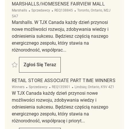
MARSHALLS/HOMESENSE FAIRVIEW MALL
Kategoria
ReqId
Lokalizacja
Marshalls
Sprzedawcy
REQ138845
Toronto, Ontario, M2J
5A7
Marshalls. W TJX Canada każdy dzień przynosi
nowe możliwości rozwoju, zdobywania wiedzy i
odniesienia sukcesu. Będziesz częścią naszego
energicznego zespołu, który stawia na
różnorodność, współprac...
Zapisać Retail Store Associate Part Time Marshalls/Homesense Fairvi
Zgłoś Się Teraz
Retail Store Associate Part Time Marshal
RETAIL STORE ASSOCIATE PART TIME WINNERS
Kategoria
ReqId
Lokalizacja
Winners
Sprzedawcy
REQ135901
Lindsay, Ontario, K9V 4Z1
W TJX Canada każdy dzień przynosi nowe
możliwości rozwoju, zdobywania wiedzy i
odniesienia sukcesu. Będziesz częścią naszego
energicznego zespołu, który stawia na
różnorodność, współpracę i prioryt...