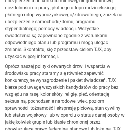
ubezpieczenia od krótkoterminowej/długoterminowej
niezdolności do pracy; płatnego urlopu rodzicielskiego,
płatnego urlop wypoczynkowego/zdrowotnego; zniżek na
ubezpieczenie samochodu/domu; programu
stypendialnego; pomocy w adopcji. Wszystkie
świadczenia są zapewniane zgodnie z warunkami
odpowiedniego planu lub programu i mogą ulegać
zmianie. Skontaktuj się z przedstawicielem TJX, aby
uzyskać więcej informacji.
Oprócz naszej polityki otwartych drzwi i wsparcia w
środowisku pracy staramy się również zapewnić
konkurencyjne wynagrodzenie i pakiet świadczeń. TJX
bierze pod uwagę wszystkich kandydatów do pracy bez
względu na rasę, kolor skóry, religię, płeć, orientację
seksualną, pochodzenie narodowe, wiek, poziom
sprawności, tożsamość i ekspresję płciową, stan cywilny
lub status wojskowy, lub w oparciu o status danej osoby w
jakiejkolwiek grupie lub klasie chronionej przez
obowiązujące prawo federalne, stanowe lub lokalne. TJX