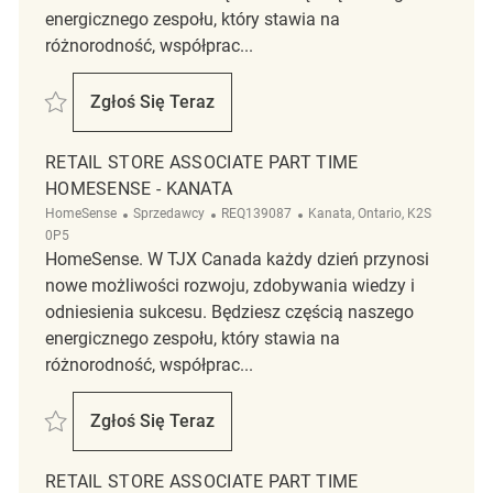
energicznego zespołu, który stawia na
różnorodność, współprac...
Zapisać Retail Store Associate Part Time HomeSense – Etobicoke REQ
Zgłoś Się Teraz
Retail Store Associate Part Time HomeSen
RETAIL STORE ASSOCIATE PART TIME
HOMESENSE - KANATA
Kategoria
ReqId
Lokalizacja
HomeSense
Sprzedawcy
REQ139087
Kanata, Ontario, K2S
0P5
HomeSense. W TJX Canada każdy dzień przynosi
nowe możliwości rozwoju, zdobywania wiedzy i
odniesienia sukcesu. Będziesz częścią naszego
energicznego zespołu, który stawia na
różnorodność, współprac...
Zapisać Retail Store Associate Part Time Homesense - Kanata REQ139
Zgłoś Się Teraz
Retail Store Associate Part Time Homesen
RETAIL STORE ASSOCIATE PART TIME