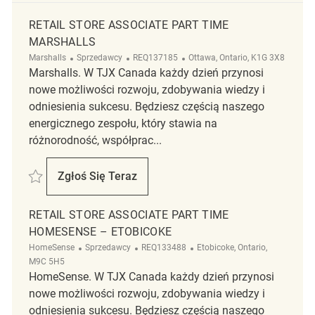
RETAIL STORE ASSOCIATE PART TIME
MARSHALLS
Kategoria
ReqId
Lokalizacja
Marshalls
Sprzedawcy
REQ137185
Ottawa, Ontario, K1G 3X8
Marshalls. W TJX Canada każdy dzień przynosi
nowe możliwości rozwoju, zdobywania wiedzy i
odniesienia sukcesu. Będziesz częścią naszego
energicznego zespołu, który stawia na
różnorodność, współprac...
Zapisać Retail Store Associate Part Time Marshalls REQ137185
Zgłoś Się Teraz
Retail Store Associate Part Time Marshalls
RETAIL STORE ASSOCIATE PART TIME
HOMESENSE – ETOBICOKE
Kategoria
ReqId
Lokalizacja
HomeSense
Sprzedawcy
REQ133488
Etobicoke, Ontario,
M9C 5H5
HomeSense. W TJX Canada każdy dzień przynosi
nowe możliwości rozwoju, zdobywania wiedzy i
odniesienia sukcesu. Będziesz częścią naszego