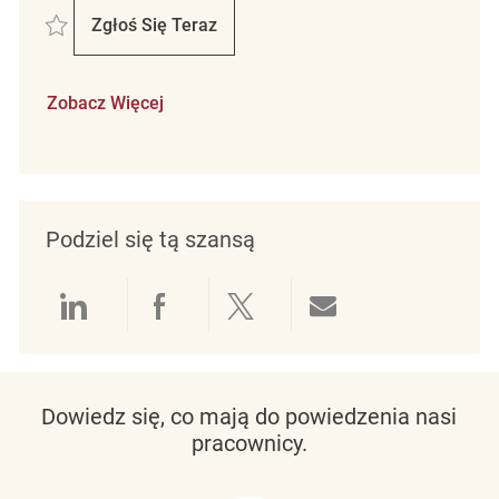
Zapisać Retail Store Associate Part Time Winners REQ135901
Zgłoś Się Teraz
Retail Store Associate Part Time Winners
Zobacz Więcej
Podziel się tą szansą
Udostępnianie przez LinkedIn
Udostępnianie przez Facebo
Udostępnij przez Twit
Udostępnianie 
Dowiedz się, co mają do powiedzenia nasi
pracownicy.