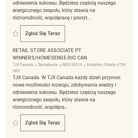
odniesienia sukcesu. Będziesz częścią naszego
energicznego zespołu, który stawia na
różnorodność, współpracę i prioryt...
Zapisać Retail Store Associate Part Time Winners Brockville - Riocan M
Zgłoś Się Teraz
Retail Store Associate Part Time Winners Br
RETAIL STORE ASSOCIATE PT
WINNERS/HOMESENSE-RIO CAN
Kategoria
ReqId
Lokalizacja
TJX Canada
Sprzedawcy
REQ139210
Kingston, Ontario, K7M
3X9
TJX Canada. W TJX Canada każdy dzień przynosi
nowe możliwości rozwoju, zdobywania wiedzy i
odniesienia sukcesu. Będziesz częścią naszego
energicznego zespołu, który stawia na
różnorodność, współpra...
Zapisać Retail Store Associate PT Winners/Homesense-RIO CAN REQ1
Zgłoś Się Teraz
Retail Store Associate PT Winners/Homes