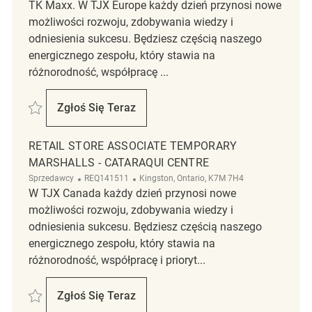
TK Maxx. W TJX Europe każdy dzień przynosi nowe
możliwości rozwoju, zdobywania wiedzy i
odniesienia sukcesu. Będziesz częścią naszego
energicznego zespołu, który stawia na
różnorodność, współpracę ...
Zapisać Retail Associate REQ141443
Zgłoś Się Teraz
Retail Associate
RETAIL STORE ASSOCIATE TEMPORARY
MARSHALLS - CATARAQUI CENTRE
Kategoria
ReqId
Lokalizacja
Sprzedawcy
REQ141511
Kingston, Ontario, K7M 7H4
W TJX Canada każdy dzień przynosi nowe
możliwości rozwoju, zdobywania wiedzy i
odniesienia sukcesu. Będziesz częścią naszego
energicznego zespołu, który stawia na
różnorodność, współpracę i prioryt...
Zapisać Retail Store Associate Temporary Marshalls - Cataraqui Centr
Zgłoś Się Teraz
Retail Store Associate Temporary Marshall