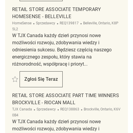
RETAIL STORE ASSOCIATE TEMPORARY
HOMESENSE - BELLEVILLE
Kategoria
ReqId
Lokalizacja
HomeSense
Sprzedawcy
REQ139817
Belleville, Ontario, K8P
5L2
W TJX Canada każdy dzień przynosi nowe
możliwości rozwoju, zdobywania wiedzy i
odniesienia sukcesu. Będziesz częścią naszego
energicznego zespołu, który stawia na
różnorodność, współpracę i prioryt...
Zapisać Retail Store Associate Temporary HomeSense - Belleville REQ1
Zgłoś Się Teraz
Retail Store Associate Temporary HomeSens
RETAIL STORE ASSOCIATE PART TIME WINNERS
BROCKVILLE - RIOCAN MALL
Kategoria
ReqId
Lokalizacja
TJX Canada
Sprzedawcy
REQ138863
Brockville, Ontario, K6V
0B4
W TJX Canada każdy dzień przynosi nowe
możliwości rozwoju, zdobywania wiedzy i