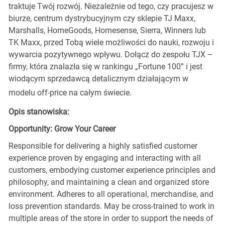
traktuje Twój rozwój. Niezależnie od tego, czy pracujesz w
biurze, centrum dystrybucyjnym czy sklepie TJ Maxx,
Marshalls, HomeGoods, Homesense, Sierra, Winners lub
TK Maxx, przed Tobą wiele możliwości do nauki, rozwoju i
wywarcia pozytywnego wpływu. Dołącz do zespołu TJX –
firmy, która znalazła się w rankingu „Fortune 100” i jest
wiodącym sprzedawcą detalicznym działającym w
modelu off-price na całym świecie.
Opis stanowiska:
Opportunity: Grow Your Career
Responsible for delivering a highly satisfied customer
experience proven by engaging and interacting with all
customers, embodying customer experience principles and
philosophy, and maintaining a clean and organized store
environment. Adheres to all operational, merchandise, and
loss prevention standards. May be cross-trained to work in
multiple areas of the store in order to support the needs of