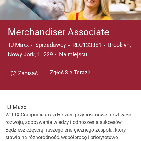
Merchandiser Associate
Kategoria
Lokalizacja
TJ Maxx
Sprzedawcy
REQ133881
Brooklyn,
Nowy Jork, 11229
Na miejscu
Zgłoś Się Teraz
Zapisać
TJ Maxx
W TJX Companies każdy dzień przynosi nowe możliwości
rozwoju, zdobywania wiedzy i odnoszenia sukcesów.
Będziesz częścią naszego energicznego zespołu, który
stawia na różnorodność, współpracę i priorytetowo