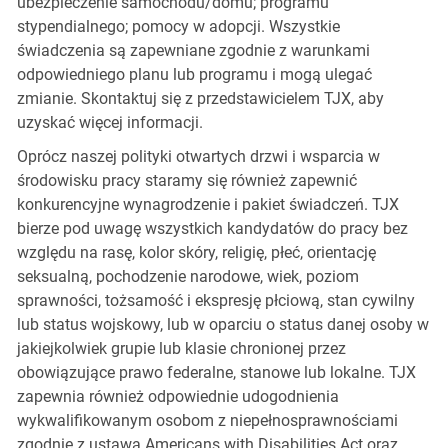
ubezpieczenie samochodu/domu; programu
stypendialnego; pomocy w adopcji. Wszystkie
świadczenia są zapewniane zgodnie z warunkami
odpowiedniego planu lub programu i mogą ulegać
zmianie. Skontaktuj się z przedstawicielem TJX, aby
uzyskać więcej informacji.
Oprócz naszej polityki otwartych drzwi i wsparcia w
środowisku pracy staramy się również zapewnić
konkurencyjne wynagrodzenie i pakiet świadczeń. TJX
bierze pod uwagę wszystkich kandydatów do pracy bez
względu na rasę, kolor skóry, religię, płeć, orientację
seksualną, pochodzenie narodowe, wiek, poziom
sprawności, tożsamość i ekspresję płciową, stan cywilny
lub status wojskowy, lub w oparciu o status danej osoby w
jakiejkolwiek grupie lub klasie chronionej przez
obowiązujące prawo federalne, stanowe lub lokalne. TJX
zapewnia również odpowiednie udogodnienia
wykwalifikowanym osobom z niepełnosprawnościami
zgodnie z ustawą Americans with Disabilities Act oraz