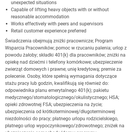
unexpected situations
Capable of lifting heavy objects with or without
reasonable accommodation
Works effectively with peers and supervisors
Retail customer experience preferred
Świadczenia obejmują zniżki pracownicze; Program
Wsparcia Pracowników; pomoc w rzucaniu palenia; urlop z
powodu żałoby; składki 401(k) dla pracowników; zniżki na
opiekę nad dziećmi i telefony komórkowe; ubezpieczenie
zwierząt domowych i prawne; unię kredytową; premie za
polecenie. Osoby, które spełnią wymagania dotyczące
stażu pracy lub godzin, kwalifikują się również do:
odpowiednika planu emerytalnego 401(k); pakietu
medycznego/stomatologicznego/okulistycznego; HSA;
opieki zdrowotnej FSA; ubezpieczenia na życie;
ubezpieczenia od krótkoterminowej/długoterminowej
niezdolności do pracy; płatnego urlopu rodzicielskiego,
płatnego urlop wypoczynkowego/zdrowotnego; zniżek na