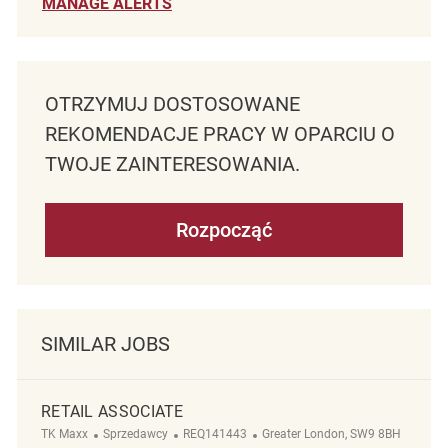
MANAGE ALERTS
OTRZYMUJ DOSTOSOWANE
REKOMENDACJE PRACY W OPARCIU O
TWOJE ZAINTERESOWANIA.
Rozpocząć
SIMILAR JOBS
RETAIL ASSOCIATE
Kategoria
ReqId
Lokalizacja
TK Maxx
Sprzedawcy
REQ141443
Greater London, SW9 8BH