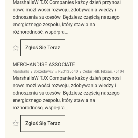
MarshallsW TJX Companies każdy dzień przynosi
nowe możliwości rozwoju, zdobywania wiedzy i
odnoszenia sukcesów. Będziesz częścią naszego
energicznego zespołu, który stawia na
różnorodność, współpra...
Zapisać Merchandise Associate REQ141980
Zgłoś Się Teraz
Merchandise Associate
MERCHANDISE ASSOCIATE
Kategoria
ReqId
Lokalizacja
Marshalls
Sprzedawcy
REQ135640
Cedar Hill, Teksas, 75104
MarshallsW TJX Companies każdy dzień przynosi
nowe możliwości rozwoju, zdobywania wiedzy i
odnoszenia sukcesów. Będziesz częścią naszego
energicznego zespołu, który stawia na
różnorodność, współpra...
Zapisać merchandise associate REQ135640
Zgłoś Się Teraz
Merchandise Associate