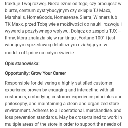
traktuje Twój rozwój. Niezależnie od tego, czy pracujesz w
biurze, centrum dystrybucyjnym czy sklepie TJ Maxx,
Marshalls, HomeGoods, Homesense, Sierra, Winners lub
TK Maxx, przed Tobą wiele możliwości do nauki, rozwoju i
wywarcia pozytywnego wpływu. Dołącz do zespołu TJX –
firmy, która znalazła się w rankingu „Fortune 100” i jest
wiodącym sprzedawcą detalicznym działającym w
modelu off-price na całym świecie.
Opis stanowiska:
Opportunity: Grow Your Career
Responsible for delivering a highly satisfied customer
experience proven by engaging and interacting with all
customers, embodying customer experience principles and
philosophy, and maintaining a clean and organized store
environment. Adheres to all operational, merchandise, and
loss prevention standards. May be cross-trained to work in
multiple areas of the store in order to support the needs of