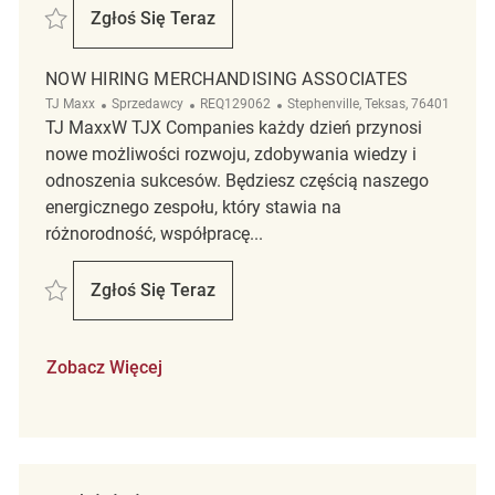
Zapisać HomeGoods PT Merchandising Associate REQ136687
Zgłoś Się Teraz
HomeGoods PT Merchandising Associate
NOW HIRING MERCHANDISING ASSOCIATES
Kategoria
ReqId
Lokalizacja
TJ Maxx
Sprzedawcy
REQ129062
Stephenville, Teksas, 76401
TJ MaxxW TJX Companies każdy dzień przynosi
nowe możliwości rozwoju, zdobywania wiedzy i
odnoszenia sukcesów. Będziesz częścią naszego
energicznego zespołu, który stawia na
różnorodność, współpracę...
Zapisać Now Hiring Merchandising Associates REQ129062
Zgłoś Się Teraz
Now Hiring Merchandising Associates
Zobacz Więcej