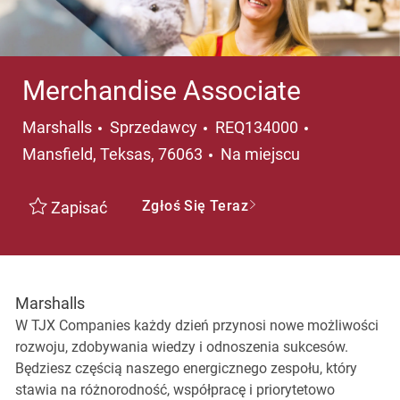
Merchandise Associate
Kategoria
Lokalizacja
Marshalls
Sprzedawcy
REQ134000
Mansfield, Teksas, 76063
Na miejscu
Zgłoś Się Teraz
Zapisać
Marshalls
W TJX Companies każdy dzień przynosi nowe możliwości
rozwoju, zdobywania wiedzy i odnoszenia sukcesów.
Będziesz częścią naszego energicznego zespołu, który
stawia na różnorodność, współpracę i priorytetowo