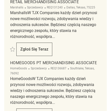
RETAIL MERCHANDISING ASSOCIATE
Kategoria
ReqId
Lokalizacja
Marshalls
Sprzedawcy
REQ131240
Dallas, Teksas, 75225
MarshallsW TJX Companies każdy dzień przynosi
nowe możliwości rozwoju, zdobywania wiedzy i
odnoszenia sukcesów. Będziesz częścią naszego
energicznego zespołu, który stawia na
różnorodność, współpra...
Zapisać Retail Merchandising Associate REQ131240
Zgłoś Się Teraz
Retail Merchandising Associate
HOMEGOODS PT MERCHANDISING ASSOCIATE
Kategoria
ReqId
Lokalizacja
HomeGoods
Sprzedawcy
REQ136687
Southlake, Teksas,
76092
HomeGoodsW TJX Companies każdy dzień
przynosi nowe możliwości rozwoju, zdobywania
wiedzy i odnoszenia sukcesów. Będziesz częścią
naszego energicznego zespołu, który stawia na
różnorodność, współpra...