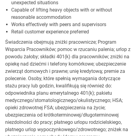
unexpected situations
Capable of lifting heavy objects with or without
reasonable accommodation
Works effectively with peers and supervisors
Retail customer experience preferred
Świadczenia obejmują zniżki pracownicze; Program
Wsparcia Pracowników; pomoc w rzucaniu palenia; urlop z
powodu żałoby; składki 401(k) dla pracowników; zniżki na
opiekę nad dziećmi i telefony komórkowe; ubezpieczenie
zwierząt domowych i prawne; unię kredytową; premie za
polecenie. Osoby, które spełnią wymagania dotyczące
stażu pracy lub godzin, kwalifikują się również do:
odpowiednika planu emerytalnego 401(k); pakietu
medycznego/stomatologicznego/okulistycznego; HSA;
opieki zdrowotnej FSA; ubezpieczenia na życie;
ubezpieczenia od krótkoterminowej/długoterminowej
niezdolności do pracy; płatnego urlopu rodzicielskiego,
płatnego urlop wypoczynkowego/zdrowotnego; zniżek na