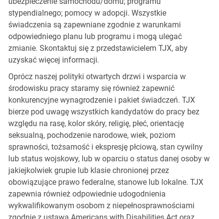
ubezpieczenie samochodu/domu; programu
stypendialnego; pomocy w adopcji. Wszystkie
świadczenia są zapewniane zgodnie z warunkami
odpowiedniego planu lub programu i mogą ulegać
zmianie. Skontaktuj się z przedstawicielem TJX, aby
uzyskać więcej informacji.
Oprócz naszej polityki otwartych drzwi i wsparcia w
środowisku pracy staramy się również zapewnić
konkurencyjne wynagrodzenie i pakiet świadczeń. TJX
bierze pod uwagę wszystkich kandydatów do pracy bez
względu na rasę, kolor skóry, religię, płeć, orientację
seksualną, pochodzenie narodowe, wiek, poziom
sprawności, tożsamość i ekspresję płciową, stan cywilny
lub status wojskowy, lub w oparciu o status danej osoby w
jakiejkolwiek grupie lub klasie chronionej przez
obowiązujące prawo federalne, stanowe lub lokalne. TJX
zapewnia również odpowiednie udogodnienia
wykwalifikowanym osobom z niepełnosprawnościami
zgodnie z ustawą Americans with Disabilities Act oraz