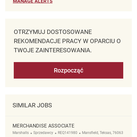
MANAGE ALERTS
OTRZYMUJ DOSTOSOWANE
REKOMENDACJE PRACY W OPARCIU O
TWOJE ZAINTERESOWANIA.
Rozpocząć
SIMILAR JOBS
MERCHANDISE ASSOCIATE
Kategoria
ReqId
Lokalizacja
Marshalls
Sprzedawcy
REQ141980
Mansfield, Teksas, 76063