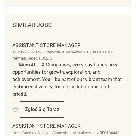
SIMILAR JOBS
ASSISTANT STORE MANAGER
Kategoria
ReqId
Lokalizacja
TJ Maxx
Sklepy – Stanowiska Manadżerskie
REQ130199
Newnan, Georgia, 30263
TJ MaxxAt TJX Companies, every day brings new
opportunities for growth, exploration, and
achievement. You’ll be part of our vibrant team that
embraces diversity, fosters collaboration, and
prioriti...
Zapisać Assistant Store Manager REQ130199
Zgłoś Się Teraz
Assistant Store Manager
ASSISTANT STORE MANAGER
Kategoria
ReqId
HomeGoods
Sklepy – Stanowiska Manadżerskie
REQ134041