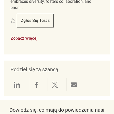
embraces diversity, fosters collaboration, and
priori...
Zapisać Assistant Store Manager REQ134241
Zgłoś Się Teraz
Assistant Store Manager
Zobacz Więcej
Podziel się tą szansą
Udostępnianie przez LinkedIn
Udostępnianie przez Facebo
Udostępnij przez Twit
Udostępnianie 
Dowiedz się, co mają do powiedzenia nasi