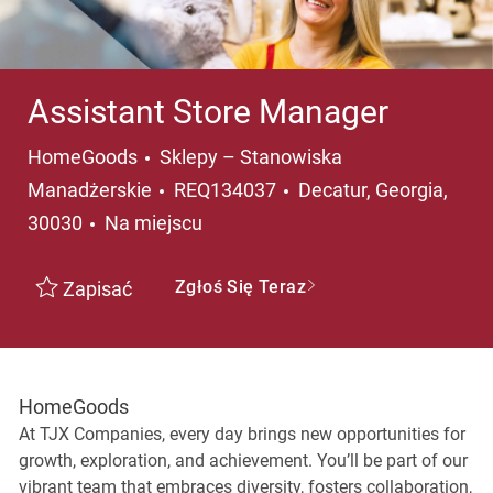
Assistant Store Manager
Kategoria
HomeGoods
Sklepy – Stanowiska
Lokalizacja
Manadżerskie
REQ134037
Decatur, Georgia,
30030
Na miejscu
Zgłoś Się Teraz
Zapisać
HomeGoods
At TJX Companies, every day brings new opportunities for
growth, exploration, and achievement. You’ll be part of our
vibrant team that embraces diversity, fosters collaboration,