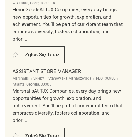
Lokalizacja
Atlanta, Georgia, 30318
HomeGoodsAt TJX Companies, every day brings
new opportunities for growth, exploration, and
achievement. You’ll be part of our vibrant team that
embraces diversity, fosters collaboration, and
priori...
Zapisać Assistant Store Manager REQ134041
Zgłoś Się Teraz
Assistant Store Manager
ASSISTANT STORE MANAGER
Kategoria
ReqId
Lokalizacj
Marshalls
Sklepy – Stanowiska Manadżerskie
REQ136980
Atlanta, Georgia, 30305
MarshallsAt TJX Companies, every day brings new
opportunities for growth, exploration, and
achievement. You’ll be part of our vibrant team that
embraces diversity, fosters collaboration, and
priori...
Zapisać Assistant Store Manager REQ136980
Zgłoś Się Teraz