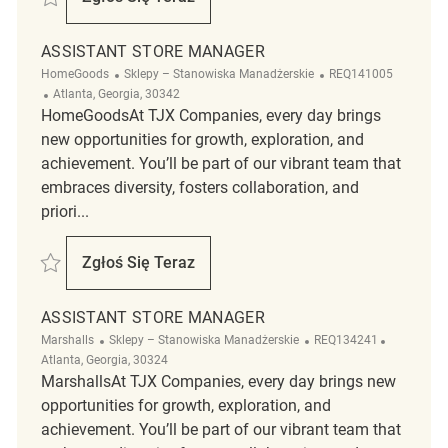
Assistant Store Manager
ASSISTANT STORE MANAGER
Kategoria
ReqId
HomeGoods
Sklepy – Stanowiska Manadżerskie
REQ141005
Lokalizacja
Atlanta, Georgia, 30342
HomeGoodsAt TJX Companies, every day brings
new opportunities for growth, exploration, and
achievement. You’ll be part of our vibrant team that
embraces diversity, fosters collaboration, and
priori...
Zapisać Assistant Store Manager REQ141005
Zgłoś Się Teraz
Assistant Store Manager
ASSISTANT STORE MANAGER
Kategoria
ReqId
Lokalizacj
Marshalls
Sklepy – Stanowiska Manadżerskie
REQ134241
Atlanta, Georgia, 30324
MarshallsAt TJX Companies, every day brings new
opportunities for growth, exploration, and
achievement. You’ll be part of our vibrant team that