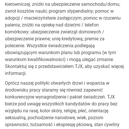
kierowniczej; zniżki na ubezpieczenie samochodu/domu;
zwrot kosztów nauki; program stypendialny; pomoc w
adopcji / macierzyństwie zastępczym; pomoc w rzuceniu
palenia; zniżki na opiekę nad dziećmi / telefon
komórkowy; ubezpieczenie zwierząt domowych /
ubezpieczenie prawne; unię kredytową; premie za
polecenie. Wszystkie świadczenia podlegają
obowiązującym warunkom planu lub programu (w tym
warunkom kwalifikowalności) i mogą ulegać zmianie.
Skontaktuj się z przedstawicielem TJX, aby uzyskać więcej
informacji.
Oprócz naszej polityki otwartych drzwi i wsparcia w
środowisku pracy staramy się również zapewnić
konkurencyjne wynagrodzenie i pakiet świadczeń. TJX
bierze pod uwagę wszystkich kandydatów do pracy bez
względu na rasę, kolor skóry, religię, płeć, orientację
seksualną, pochodzenie narodowe, wiek, poziom
sprawności, tożsamość i ekspresję płciową, stan cywilny