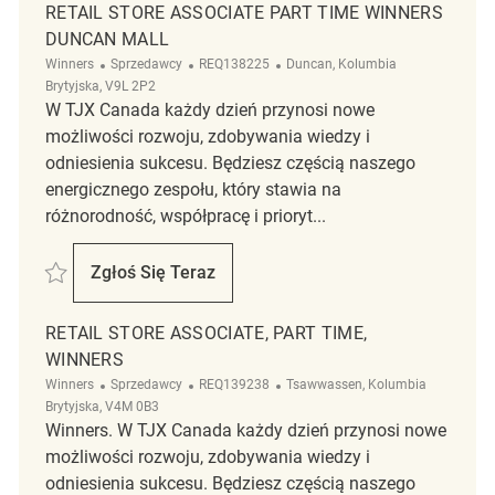
RETAIL STORE ASSOCIATE PART TIME WINNERS
DUNCAN MALL
Kategoria
ReqId
Lokalizacja
Winners
Sprzedawcy
REQ138225
Duncan, Kolumbia
Brytyjska, V9L 2P2
W TJX Canada każdy dzień przynosi nowe
możliwości rozwoju, zdobywania wiedzy i
odniesienia sukcesu. Będziesz częścią naszego
energicznego zespołu, który stawia na
różnorodność, współpracę i prioryt...
Zapisać Retail Store Associate Part Time Winners Duncan Mall REQ138
Zgłoś Się Teraz
Retail Store Associate Part Time Winners 
RETAIL STORE ASSOCIATE, PART TIME,
WINNERS
Kategoria
ReqId
Lokalizacja
Winners
Sprzedawcy
REQ139238
Tsawwassen, Kolumbia
Brytyjska, V4M 0B3
Winners. W TJX Canada każdy dzień przynosi nowe
możliwości rozwoju, zdobywania wiedzy i
odniesienia sukcesu. Będziesz częścią naszego