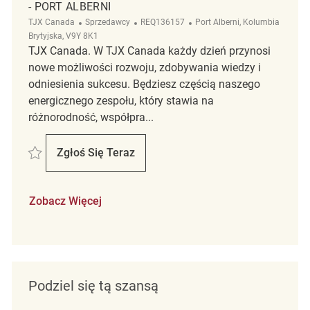
- PORT ALBERNI
Kategoria
ReqId
Lokalizacja
TJX Canada
Sprzedawcy
REQ136157
Port Alberni, Kolumbia
Brytyjska, V9Y 8K1
TJX Canada. W TJX Canada każdy dzień przynosi
nowe możliwości rozwoju, zdobywania wiedzy i
odniesienia sukcesu. Będziesz częścią naszego
energicznego zespołu, który stawia na
różnorodność, współpra...
Zapisać Retail Store Associate Part Time Winners - Port Alberni REQ13
Zgłoś Się Teraz
Retail Store Associate Part Time Winners - 
Zobacz Więcej
Podziel się tą szansą