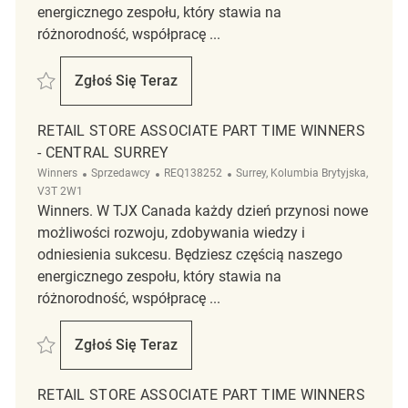
energicznego zespołu, który stawia na
różnorodność, współpracę ...
Zapisać Retail Store Associate, Part Time, Winners REQ139238
Zgłoś Się Teraz
Retail Store Associate, Part Time, Winners
RETAIL STORE ASSOCIATE PART TIME WINNERS
- CENTRAL SURREY
Kategoria
ReqId
Lokalizacja
Winners
Sprzedawcy
REQ138252
Surrey, Kolumbia Brytyjska,
V3T 2W1
Winners. W TJX Canada każdy dzień przynosi nowe
możliwości rozwoju, zdobywania wiedzy i
odniesienia sukcesu. Będziesz częścią naszego
energicznego zespołu, który stawia na
różnorodność, współpracę ...
Zapisać Retail Store Associate Part Time Winners - Central Surrey REQ
Zgłoś Się Teraz
Retail Store Associate Part Time Winners -
RETAIL STORE ASSOCIATE PART TIME WINNERS