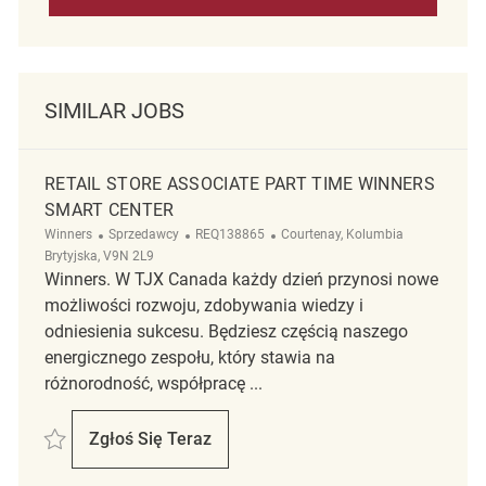
SIMILAR JOBS
RETAIL STORE ASSOCIATE PART TIME WINNERS
SMART CENTER
Kategoria
ReqId
Lokalizacja
Winners
Sprzedawcy
REQ138865
Courtenay, Kolumbia
Brytyjska, V9N 2L9
Winners. W TJX Canada każdy dzień przynosi nowe
możliwości rozwoju, zdobywania wiedzy i
odniesienia sukcesu. Będziesz częścią naszego
energicznego zespołu, który stawia na
różnorodność, współpracę ...
Zapisać Retail Store Associate Part Time Winners Smart Center REQ13
Zgłoś Się Teraz
Retail Store Associate Part Time Winners 