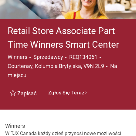
Retail Store Associate Part
Time Winners Smart Center
Kategoria
Lokalizacja
Winners
Sprzedawcy
REQ134061
Courtenay, Kolumbia Brytyjska, V9N 2L9
Na
miejscu
Zgłoś Się Teraz
Zapisać
Winners
W TJX Canada każdy dzień przynosi nowe możliwości