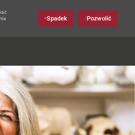
wać
Spadek
Pozwolić
nia