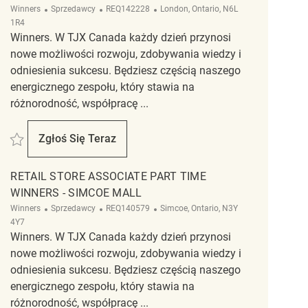
Kategoria
ReqId
Lokalizacja
Winners
Sprzedawcy
REQ142228
London, Ontario, N6L
1R4
Winners. W TJX Canada każdy dzień przynosi
nowe możliwości rozwoju, zdobywania wiedzy i
odniesienia sukcesu. Będziesz częścią naszego
energicznego zespołu, który stawia na
różnorodność, współpracę ...
Zapisać Retail Store Associate Part time Seasonal Winner/Homesense REQ
Zgłoś Się Teraz
Retail Store Associate Part Time Seasonal W
RETAIL STORE ASSOCIATE PART TIME
WINNERS - SIMCOE MALL
Kategoria
ReqId
Lokalizacja
Winners
Sprzedawcy
REQ140579
Simcoe, Ontario, N3Y
4Y7
Winners. W TJX Canada każdy dzień przynosi
nowe możliwości rozwoju, zdobywania wiedzy i
odniesienia sukcesu. Będziesz częścią naszego
energicznego zespołu, który stawia na
różnorodność, współpracę ...