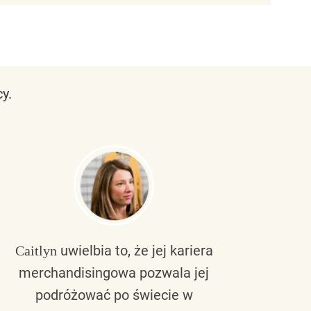
y.
uwielbia to, że jej kariera
Caitlyn
Bra
merchandisingowa pozwala jej
lu
podróżować po świecie w
ku