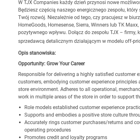
W TJX Companies każdy dzień przynosi nowe możliwoś
Będziesz częścią naszego energicznego zespołu, który 
Twój rozwój. Niezależnie od tego, czy pracujesz w biur
HomeGoods, Homesense, Sierra, Winners lub TK Maxx, p
pozytywnego wpływu. Dołącz do zespołu TJX – firmy, kt
sprzedawcą detalicznym działającym w modelu off-pric
Opis stanowiska:
Opportunity: Grow Your Career
Responsible for delivering a highly satisfied customer 
customers, embodying customer experience principles 
store environment. Adheres to all operational, merchand
work in multiple areas of the store in order to support t
Role models established customer experience practic
Supports and embodies a positive store culture throu
Accurately rings customer purchases/returns and co
operating procedures
Promotes credit and loyalty programs