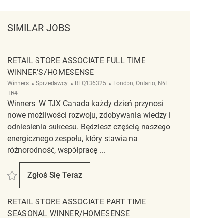
SIMILAR JOBS
RETAIL STORE ASSOCIATE FULL TIME
WINNER'S/HOMESENSE
Kategoria
ReqId
Lokalizacja
Winners
Sprzedawcy
REQ136325
London, Ontario, N6L
1R4
Winners. W TJX Canada każdy dzień przynosi
nowe możliwości rozwoju, zdobywania wiedzy i
odniesienia sukcesu. Będziesz częścią naszego
energicznego zespołu, który stawia na
różnorodność, współpracę ...
Zapisać Retail Store Associate Full Time Winner's/Homesense REQ136325
Zgłoś Się Teraz
Retail Store Associate Full Time Winner's/Ho
RETAIL STORE ASSOCIATE PART TIME
SEASONAL WINNER/HOMESENSE