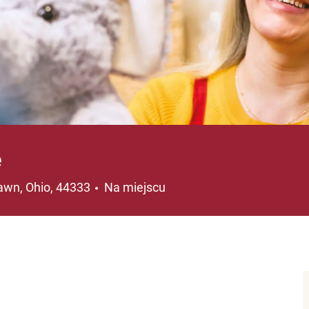
e
lizacja
lawn, Ohio, 44333
Na miejscu