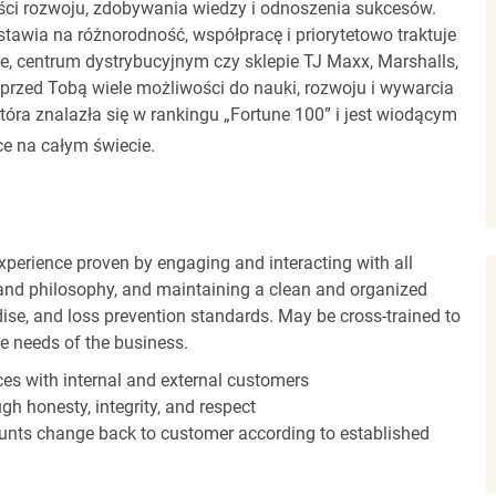
ci rozwoju, zdobywania wiedzy i odnoszenia sukcesów.
stawia na różnorodność, współpracę i priorytetowo traktuje
ze, centrum dystrybucyjnym czy sklepie TJ Maxx, Marshalls,
rzed Tobą wiele możliwości do nauki, rozwoju i wywarcia
óra znalazła się w rankingu „Fortune 100” i jest wiodącym
e na całym świecie.
experience proven by engaging and interacting with all
and philosophy, and maintaining a clean and organized
ise, and loss prevention standards. May be cross-trained to
he needs of the business.
es with internal and external customers
gh honesty, integrity, and respect
unts change back to customer according to established