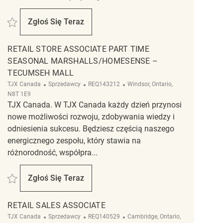
Zapisać Retail Store Associate Part Time Winners - Simcoe Mall REQ140579
Zgłoś Się Teraz
Retail Store Associate Part Time Winners - Si
RETAIL STORE ASSOCIATE PART TIME
SEASONAL MARSHALLS/HOMESENSE –
TECUMSEH MALL
Kategoria
ReqId
Lokalizacja
TJX Canada
Sprzedawcy
REQ143212
Windsor, Ontario,
N8T 1E9
TJX Canada. W TJX Canada każdy dzień przynosi
nowe możliwości rozwoju, zdobywania wiedzy i
odniesienia sukcesu. Będziesz częścią naszego
energicznego zespołu, który stawia na
różnorodność, współpra...
Zapisać Retail Store Associate Part Time Seasonal Marshalls/HomeSense 
Zgłoś Się Teraz
Retail Store Associate Part Time Seasonal M
RETAIL SALES ASSOCIATE
Kategoria
ReqId
Lokalizacja
TJX Canada
Sprzedawcy
REQ140529
Cambridge, Ontario,