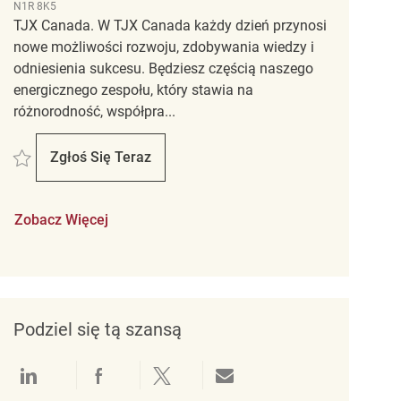
N1R 8K5
TJX Canada. W TJX Canada każdy dzień przynosi
nowe możliwości rozwoju, zdobywania wiedzy i
odniesienia sukcesu. Będziesz częścią naszego
energicznego zespołu, który stawia na
różnorodność, współpra...
Zapisać Retail Sales Associate REQ140529
Zgłoś Się Teraz
Retail Sales Associate
Zobacz Więcej
Podziel się tą szansą
Udostępnianie przez LinkedIn
Udostępnianie przez Facebook
Udostępnij przez Twitter
Udostępnianie przez e-mail