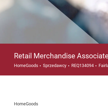
Retail Merchandise Associat
Kategoria
Loka
HomeGoods
Sprzedawcy
REQ134094
Fair
HomeGoods