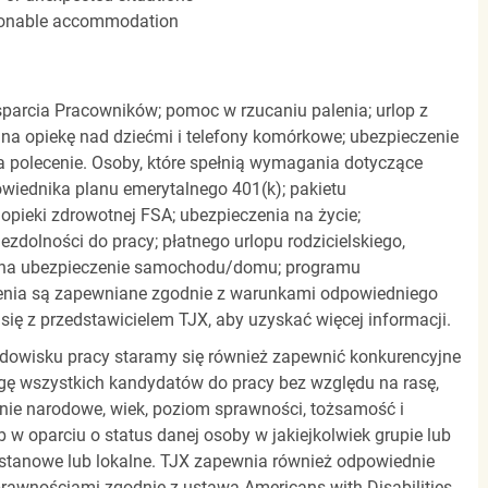
easonable accommodation
parcia Pracowników; pomoc w rzucaniu palenia; urlop z
 na opiekę nad dziećmi i telefony komórkowe; ubezpieczenie
a polecenie. Osoby, które spełnią wymagania dotyczące
powiednika planu emerytalnego 401(k); pakietu
pieki zdrowotnej FSA; ubezpieczenia na życie;
zdolności do pracy; płatnego urlopu rodzicielskiego,
 na ubezpieczenie samochodu/domu; programu
zenia są zapewniane zgodnie z warunkami odpowiedniego
się z przedstawicielem TJX, aby uzyskać więcej informacji.
rodowisku pracy staramy się również zapewnić konkurencyjne
gę wszystkich kandydatów do pracy bez względu na rasę,
dzenie narodowe, wiek, poziom sprawności, tożsamość i
b w oparciu o status danej osoby w jakiejkolwiek grupie lub
, stanowe lub lokalne. TJX zapewnia również odpowiednie
awnościami zgodnie z ustawą Americans with Disabilities