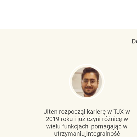
D
tującą
Jiten rozpoczął karierę w TJX w
2019 roku i już czyni różnicę w
wanie
wielu funkcjach, pomagając w
go
utrzymaniu
integralność