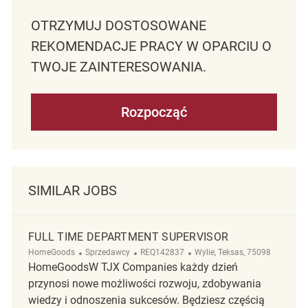
OTRZYMUJ DOSTOSOWANE
REKOMENDACJE PRACY W OPARCIU O
TWOJE ZAINTERESOWANIA.
Rozpocząć
SIMILAR JOBS
FULL TIME DEPARTMENT SUPERVISOR
Kategoria
ReqId
Lokalizacja
HomeGoods
Sprzedawcy
REQ142837
Wylie, Teksas, 75098
HomeGoodsW TJX Companies każdy dzień
przynosi nowe możliwości rozwoju, zdobywania
wiedzy i odnoszenia sukcesów. Będziesz częścią