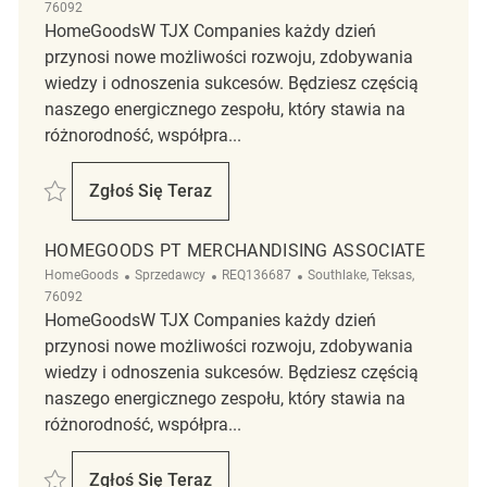
76092
HomeGoodsW TJX Companies każdy dzień
przynosi nowe możliwości rozwoju, zdobywania
wiedzy i odnoszenia sukcesów. Będziesz częścią
naszego energicznego zespołu, który stawia na
różnorodność, współpra...
Zapisać HomeGoods Part Time Merchandising Associate REQ142998
Zgłoś Się Teraz
HomeGoods Part Time Merchandising Asso
HOMEGOODS PT MERCHANDISING ASSOCIATE
Kategoria
ReqId
Lokalizacja
HomeGoods
Sprzedawcy
REQ136687
Southlake, Teksas,
76092
HomeGoodsW TJX Companies każdy dzień
przynosi nowe możliwości rozwoju, zdobywania
wiedzy i odnoszenia sukcesów. Będziesz częścią
naszego energicznego zespołu, który stawia na
różnorodność, współpra...
Zapisać HomeGoods PT Merchandising Associate REQ136687
Zgłoś Się Teraz