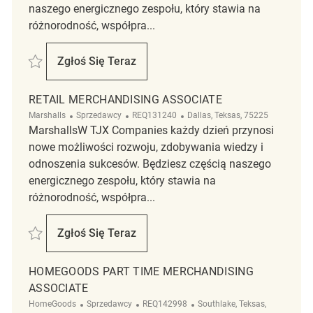
naszego energicznego zespołu, który stawia na
różnorodność, współpra...
Zapisać Full Time Department Supervisor REQ142837
Zgłoś Się Teraz
Full Time Department Supervisor
RETAIL MERCHANDISING ASSOCIATE
Kategoria
ReqId
Lokalizacja
Marshalls
Sprzedawcy
REQ131240
Dallas, Teksas, 75225
MarshallsW TJX Companies każdy dzień przynosi
nowe możliwości rozwoju, zdobywania wiedzy i
odnoszenia sukcesów. Będziesz częścią naszego
energicznego zespołu, który stawia na
różnorodność, współpra...
Zapisać Retail Merchandising Associate REQ131240
Zgłoś Się Teraz
Retail Merchandising Associate
HOMEGOODS PART TIME MERCHANDISING
ASSOCIATE
Kategoria
ReqId
Lokalizacja
HomeGoods
Sprzedawcy
REQ142998
Southlake, Teksas,