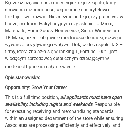
Będziesz częścią naszego energicznego zespołu, który
stawia na różnorodność, współpracę i priorytetowo
traktuje Twój rozwój. Niezależnie od tego, czy pracujesz w
biurze, centrum dystrybucyjnym czy sklepie TJ Maxx,
Marshalls, HomeGoods, Homesense, Sierra, Winners lub
TK Maxx, przed Tobą wiele możliwości do nauki, rozwoju i
wywarcia pozytywnego wpływu. Dołącz do zespołu TJX –
firmy, która znalazła się w rankingu „Fortune 100” i jest
wiodącym sprzedawcą detalicznym działającym w
modelu off-price na całym świecie.
Opis stanowiska:
Opportunity: Grow Your Career
This is a full-time position,
all applicants must have open
availability, including nights and weekends.
Responsible
for executing receiving and merchandising standards
within an assigned department of the store while ensuring
Associates are processing efficiently and effectively, and