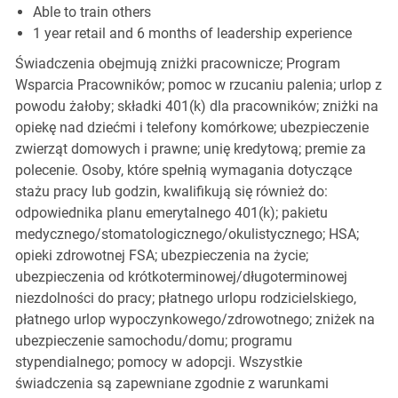
Able to train others
1 year retail and 6 months of leadership experience
Świadczenia obejmują zniżki pracownicze; Program
Wsparcia Pracowników; pomoc w rzucaniu palenia; urlop z
powodu żałoby; składki 401(k) dla pracowników; zniżki na
opiekę nad dziećmi i telefony komórkowe; ubezpieczenie
zwierząt domowych i prawne; unię kredytową; premie za
polecenie. Osoby, które spełnią wymagania dotyczące
stażu pracy lub godzin, kwalifikują się również do:
odpowiednika planu emerytalnego 401(k); pakietu
medycznego/stomatologicznego/okulistycznego; HSA;
opieki zdrowotnej FSA; ubezpieczenia na życie;
ubezpieczenia od krótkoterminowej/długoterminowej
niezdolności do pracy; płatnego urlopu rodzicielskiego,
płatnego urlop wypoczynkowego/zdrowotnego; zniżek na
ubezpieczenie samochodu/domu; programu
stypendialnego; pomocy w adopcji. Wszystkie
świadczenia są zapewniane zgodnie z warunkami