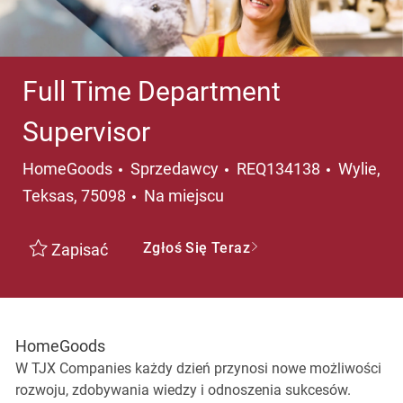
Full Time Department
Supervisor
Kategoria
Lokalizac
HomeGoods
Sprzedawcy
REQ134138
Wylie,
Teksas, 75098
Na miejscu
Zgłoś Się Teraz
Zapisać
HomeGoods
W TJX Companies każdy dzień przynosi nowe możliwości
rozwoju, zdobywania wiedzy i odnoszenia sukcesów.