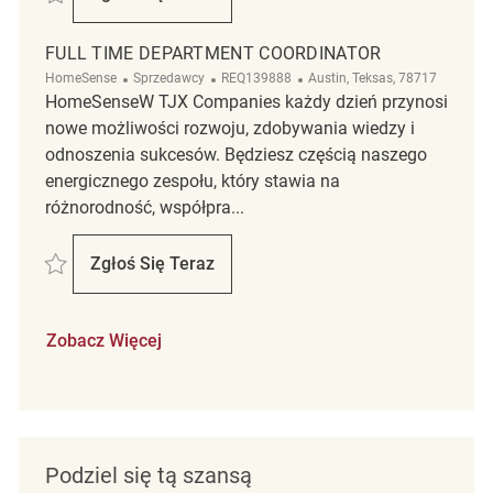
HomeGoods PT Merchandising Associate
FULL TIME DEPARTMENT COORDINATOR
Kategoria
ReqId
Lokalizacja
HomeSense
Sprzedawcy
REQ139888
Austin, Teksas, 78717
HomeSenseW TJX Companies każdy dzień przynosi
nowe możliwości rozwoju, zdobywania wiedzy i
odnoszenia sukcesów. Będziesz częścią naszego
energicznego zespołu, który stawia na
różnorodność, współpra...
Zapisać Full Time Department Coordinator REQ139888
Zgłoś Się Teraz
Full Time Department Coordinator
Zobacz Więcej
Podziel się tą szansą