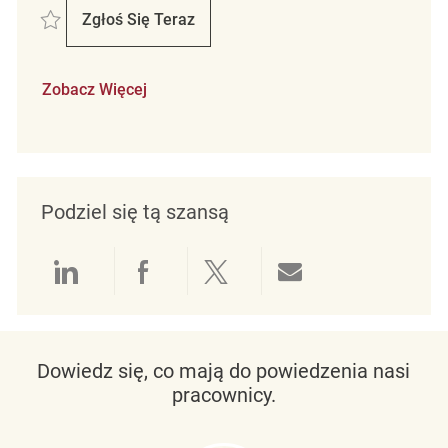
Zapisać Lagerarbeiter (m/w/d) REQ105734
Zgłoś Się Teraz
Lagerarbeiter (m/w/d)
Zobacz Więcej
Podziel się tą szansą
Udostępnianie przez LinkedIn
Udostępnianie przez Facebo
Udostępnij przez Twit
Udostępnianie 
Dowiedz się, co mają do powiedzenia nasi
pracownicy.