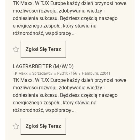
TK Maxx. W TJX Europe każdy dzień przynosi nowe
możliwości rozwoju, zdobywania wiedzy i
odniesienia sukcesu. Będziesz częścią naszego
energicznego zespołu, który stawia na
różnorodność, współpracę ...
Zapisać Lagerarbeiter (m/w/d) REQ132927
Zgłoś Się Teraz
Lagerarbeiter (m/w/d)
LAGERARBEITER (M/W/D)
Kategoria
ReqId
Lokalizacja
TK Maxx
Sprzedawcy
REQ107166
Hamburg, 22041
TK Maxx. W TJX Europe każdy dzień przynosi nowe
możliwości rozwoju, zdobywania wiedzy i
odniesienia sukcesu. Będziesz częścią naszego
energicznego zespołu, który stawia na
różnorodność, współpracę ...
Zapisać Lagerarbeiter (m/w/d) REQ107166
Zgłoś Się Teraz
Lagerarbeiter (m/w/d)