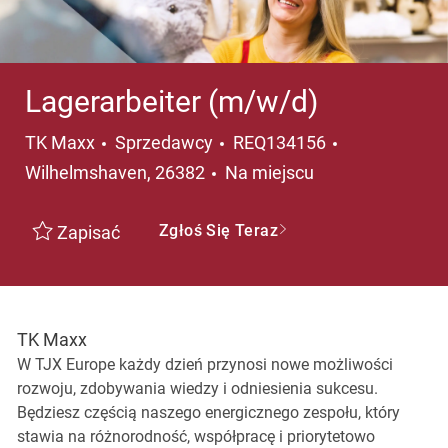
Lagerarbeiter (m/w/d)
Kategoria
Lokalizacja
TK Maxx
Sprzedawcy
REQ134156
Wilhelmshaven, 26382
Na miejscu
Zgłoś Się Teraz
Zapisać
TK Maxx
W TJX Europe każdy dzień przynosi nowe możliwości
rozwoju, zdobywania wiedzy i odniesienia sukcesu.
Będziesz częścią naszego energicznego zespołu, który
stawia na różnorodność, współpracę i priorytetowo