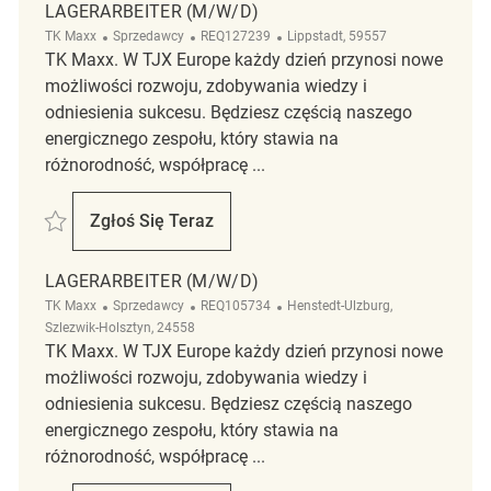
LAGERARBEITER (M/W/D)
Kategoria
ReqId
Lokalizacja
TK Maxx
Sprzedawcy
REQ127239
Lippstadt, 59557
TK Maxx. W TJX Europe każdy dzień przynosi nowe
możliwości rozwoju, zdobywania wiedzy i
odniesienia sukcesu. Będziesz częścią naszego
energicznego zespołu, który stawia na
różnorodność, współpracę ...
Zapisać Lagerarbeiter (m/w/d) REQ127239
Zgłoś Się Teraz
Lagerarbeiter (m/w/d)
LAGERARBEITER (M/W/D)
Kategoria
ReqId
Lokalizacja
TK Maxx
Sprzedawcy
REQ105734
Henstedt-Ulzburg,
Szlezwik-Holsztyn, 24558
TK Maxx. W TJX Europe każdy dzień przynosi nowe
możliwości rozwoju, zdobywania wiedzy i
odniesienia sukcesu. Będziesz częścią naszego
energicznego zespołu, który stawia na
różnorodność, współpracę ...