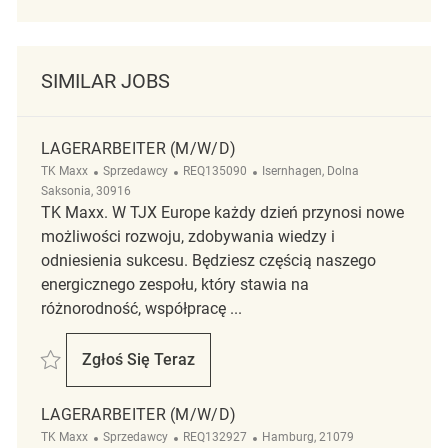
SIMILAR JOBS
LAGERARBEITER (M/W/D)
Kategoria
ReqId
Lokalizacja
TK Maxx
Sprzedawcy
REQ135090
Isernhagen, Dolna
Saksonia, 30916
TK Maxx. W TJX Europe każdy dzień przynosi nowe
możliwości rozwoju, zdobywania wiedzy i
odniesienia sukcesu. Będziesz częścią naszego
energicznego zespołu, który stawia na
różnorodność, współpracę ...
Zapisać Lagerarbeiter (m/w/d) REQ135090
Zgłoś Się Teraz
Lagerarbeiter (m/w/d)
LAGERARBEITER (M/W/D)
Kategoria
ReqId
Lokalizacja
TK Maxx
Sprzedawcy
REQ132927
Hamburg, 21079