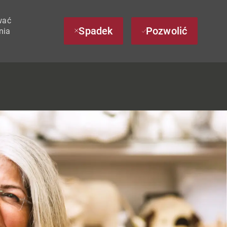
wać
Spadek
Pozwolić
nia