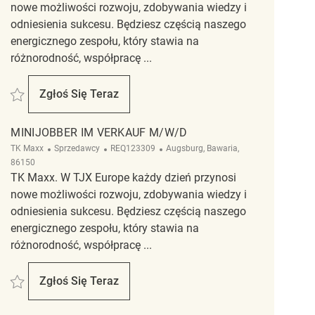
nowe możliwości rozwoju, zdobywania wiedzy i
odniesienia sukcesu. Będziesz częścią naszego
energicznego zespołu, który stawia na
różnorodność, współpracę ...
Zapisać Retail Associate REQ142940
Zgłoś Się Teraz
Retail Associate
MINIJOBBER IM VERKAUF M/W/D
Kategoria
ReqId
Lokalizacja
TK Maxx
Sprzedawcy
REQ123309
Augsburg, Bawaria,
86150
TK Maxx. W TJX Europe każdy dzień przynosi
nowe możliwości rozwoju, zdobywania wiedzy i
odniesienia sukcesu. Będziesz częścią naszego
energicznego zespołu, który stawia na
różnorodność, współpracę ...
Zapisać Minijobber im Verkauf m/w/d REQ123309
Zgłoś Się Teraz
Minijobber Im Verkauf M/w/d