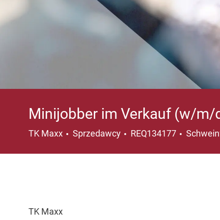
Minijobber im Verkauf (w/m/
Kategoria
Lokaliza
TK Maxx
Sprzedawcy
REQ134177
Schweinf
TK Maxx