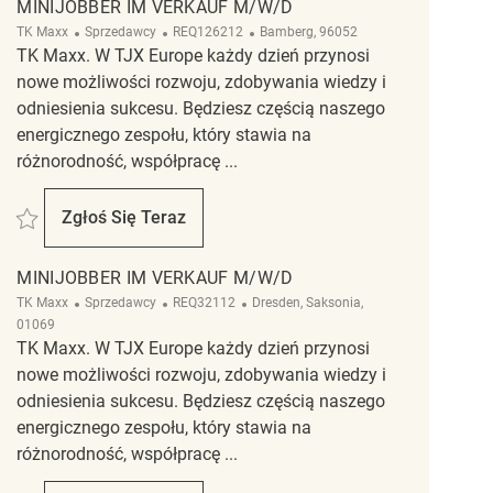
MINIJOBBER IM VERKAUF M/W/D
Kategoria
ReqId
Lokalizacja
TK Maxx
Sprzedawcy
REQ126212
Bamberg, 96052
TK Maxx. W TJX Europe każdy dzień przynosi
nowe możliwości rozwoju, zdobywania wiedzy i
odniesienia sukcesu. Będziesz częścią naszego
energicznego zespołu, który stawia na
różnorodność, współpracę ...
Zapisać Minijobber im Verkauf m/w/d REQ126212
Zgłoś Się Teraz
Minijobber Im Verkauf M/w/d
MINIJOBBER IM VERKAUF M/W/D
Kategoria
ReqId
Lokalizacja
TK Maxx
Sprzedawcy
REQ32112
Dresden, Saksonia,
01069
TK Maxx. W TJX Europe każdy dzień przynosi
nowe możliwości rozwoju, zdobywania wiedzy i
odniesienia sukcesu. Będziesz częścią naszego
energicznego zespołu, który stawia na
różnorodność, współpracę ...