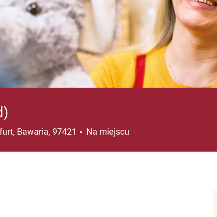
d)
cja
urt, Bawaria, 97421
Na miejscu