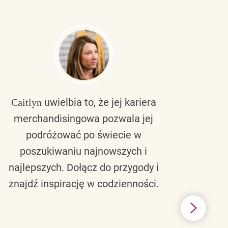
uwielbia to, że jej kariera
Caitlyn
Bra
merchandisingowa pozwala jej
lu
podróżować po świecie w
ku
poszukiwaniu najnowszych i
zaw
najlepszych. Dołącz do przygody i
nie 
znajdź inspirację w codzienności.
l
świ