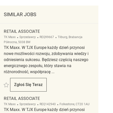
SIMILAR JOBS
RETAIL ASSOCIATE
Kategoria
ReqId
Lokalizacja
TK Maxx
Sprzedawcy
REQ99667
Tilburg, Brabancja
Północna, 5038 BW
TK Maxx. W TJX Europe każdy dzień przynosi
nowe możliwości rozwoju, zdobywania wiedzy i
odniesienia sukcesu. Będziesz częścią naszego
energicznego zespołu, który stawia na
różnorodność, współpracę ...
Zapisać Retail Associate REQ99667
Zgłoś Się Teraz
Retail Associate
RETAIL ASSOCIATE
Kategoria
ReqId
Lokalizacja
TK Maxx
Sprzedawcy
REQ142940
Folkestone, CT20 1AU
TK Maxx. W TJX Europe każdy dzień przynosi