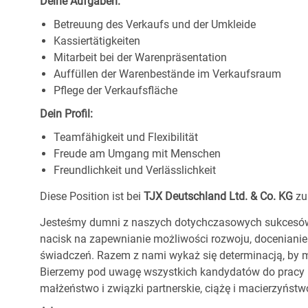
Deine Aufgaben:
Betreuung des Verkaufs und der Umkleide
Kassiertätigkeiten
Mitarbeit bei der Warenpräsentation
Auffüllen der Warenbestände im Verkaufsraum
Pflege der Verkaufsfläche
Dein Profil:
Teamfähigkeit und Flexibilität
Freude am Umgang mit Menschen
Freundlichkeit und Verlässlichkeit
Diese Position ist bei
TJX Deutschland Ltd. & Co. KG
zu
Jesteśmy dumni z naszych dotychczasowych sukcesów, 
nacisk na zapewnianie możliwości rozwoju, docenianie
świadczeń. Razem z nami wykaż się determinacją, by m
Bierzemy pod uwagę wszystkich kandydatów do pracy be
małżeństwo i związki partnerskie, ciążę i macierzyństwo,