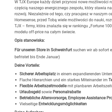
W TJX Europe każdy dzień przynosi nowe możliwości ro
częścią naszego energicznego zespołu, który stawia na
rozwój. Niezależnie od tego, czy pracujesz w naszym c
Homesense, przed Tobą wiele możliwości do nauki, ro
TJX – firmy, która znalazła się w rankingu „Fortune 1
modelu off-price na całym świecie.
Opis stanowiska:
Für unseren Store in Schweinfurt
suchen wir ab sofort 
befristet bis Ende Januar)
Deine Vorteile:
Sicherer Arbeitsplatz
in einem expandierenden Unte
Flache Hierarchien und ein starkes Miteinander im
T
Flexible Arbeitszeitmodelle
mit planbaren Arbeitszeit
Urlaubsgeld
sowie
Personalrabatte
Betriebliche Altersvorsorge, Employee Assistance P
Vielseitige
Entwicklungsmöglichkeiten