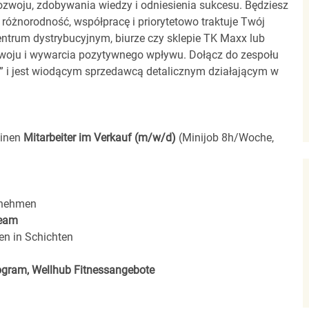
zwoju, zdobywania wiedzy i odniesienia sukcesu. Będziesz
 różnorodność, współpracę i priorytetowo traktuje Twój
entrum dystrybucyjnym, biurze czy sklepie TK Maxx lub
zwoju i wywarcia pozytywnego wpływu. Dołącz do zespołu
00” i jest wiodącym sprzedawcą detalicznym działającym w
einen
Mitarbeiter im Verkauf (m/w/d)
(Minijob 8h/Woche,
rnehmen
eam
en in Schichten
rogram, Wellhub Fitnessangebote