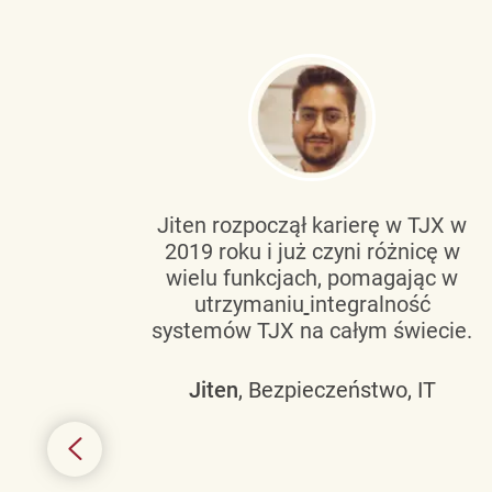
tującą
Jiten rozpoczął karierę w TJX w
2019 roku i już czyni różnicę w
wanie
wielu funkcjach, pomagając w
go
utrzymaniu
integralność
h
systemów TJX na całym świecie.
owym
Jiten
, Bezpieczeństwo, IT
 mogą
szych