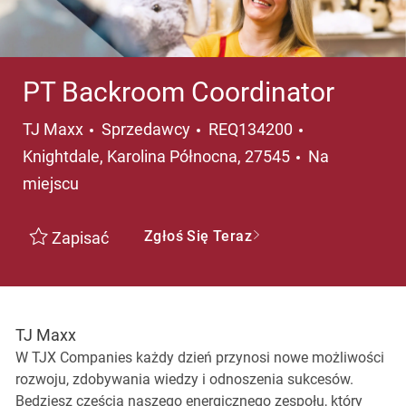
PT Backroom Coordinator
Kategoria
Lokalizacja
TJ Maxx
Sprzedawcy
REQ134200
Knightdale, Karolina Północna, 27545
Na
miejscu
Zgłoś Się Teraz
Zapisać
TJ Maxx
W TJX Companies każdy dzień przynosi nowe możliwości
rozwoju, zdobywania wiedzy i odnoszenia sukcesów.
Będziesz częścią naszego energicznego zespołu, który