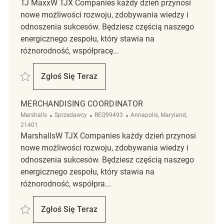
TJ MaxxW TJX Companies każdy dzień przynosi
nowe możliwości rozwoju, zdobywania wiedzy i
odnoszenia sukcesów. Będziesz częścią naszego
energicznego zespołu, który stawia na
różnorodność, współpracę...
Zapisać Full Time Retail Merchandising Coordinator REQ144040
Zgłoś Się Teraz
Full Time Retail Merchandising Coordinato
MERCHANDISING COORDINATOR
Kategoria
ReqId
Lokalizacja
Marshalls
Sprzedawcy
REQ99493
Annapolis, Maryland,
21401
MarshallsW TJX Companies każdy dzień przynosi
nowe możliwości rozwoju, zdobywania wiedzy i
odnoszenia sukcesów. Będziesz częścią naszego
energicznego zespołu, który stawia na
różnorodność, współpra...
Zapisać Merchandising Coordinator REQ99493
Zgłoś Się Teraz
Merchandising Coordinator