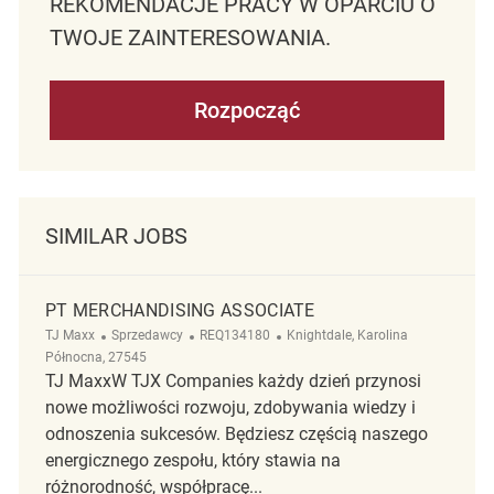
REKOMENDACJE PRACY W OPARCIU O
TWOJE ZAINTERESOWANIA.
Rozpocząć
SIMILAR JOBS
PT MERCHANDISING ASSOCIATE
Kategoria
ReqId
Lokalizacja
TJ Maxx
Sprzedawcy
REQ134180
Knightdale, Karolina
Północna, 27545
TJ MaxxW TJX Companies każdy dzień przynosi
nowe możliwości rozwoju, zdobywania wiedzy i
odnoszenia sukcesów. Będziesz częścią naszego
energicznego zespołu, który stawia na
różnorodność, współpracę...