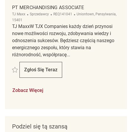
PT MERCHANDISING ASSOCIATE
Kategoria
ReqId
Lokalizacja
TJ Maxx
Sprzedawcy
REQ141041
Uniontown, Pensylwania,
15401
TJ MaxxW TJX Companies każdy dzień przynosi
nowe możliwości rozwoju, zdobywania wiedzy i
odnoszenia sukcesów. Będziesz częścią naszego
energicznego zespołu, który stawia na
różnorodność, współpracę...
Zapisać PT Merchandising Associate REQ141041
Zgłoś Się Teraz
PT Merchandising Associate
Zobacz Więcej
Podziel się tą szansą