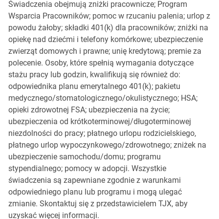
Świadczenia obejmują zniżki pracownicze; Program
Wsparcia Pracowników; pomoc w rzucaniu palenia; urlop z
powodu żałoby; składki 401(k) dla pracowników; zniżki na
opiekę nad dziećmi i telefony komórkowe; ubezpieczenie
zwierząt domowych i prawne; unię kredytową; premie za
polecenie. Osoby, które spełnią wymagania dotyczące
stażu pracy lub godzin, kwalifikują się również do:
odpowiednika planu emerytalnego 401(k); pakietu
medycznego/stomatologicznego/okulistycznego; HSA;
opieki zdrowotnej FSA; ubezpieczenia na życie;
ubezpieczenia od krótkoterminowej/długoterminowej
niezdolności do pracy; płatnego urlopu rodzicielskiego,
płatnego urlop wypoczynkowego/zdrowotnego; zniżek na
ubezpieczenie samochodu/domu; programu
stypendialnego; pomocy w adopcji. Wszystkie
świadczenia są zapewniane zgodnie z warunkami
odpowiedniego planu lub programu i mogą ulegać
zmianie. Skontaktuj się z przedstawicielem TJX, aby
uzyskać więcej informacji.