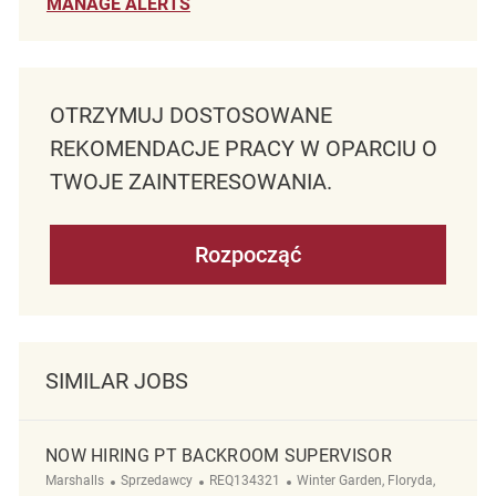
MANAGE ALERTS
OTRZYMUJ DOSTOSOWANE
REKOMENDACJE PRACY W OPARCIU O
TWOJE ZAINTERESOWANIA.
Rozpocząć
SIMILAR JOBS
NOW HIRING PT BACKROOM SUPERVISOR
Kategoria
ReqId
Lokalizacja
Marshalls
Sprzedawcy
REQ134321
Winter Garden, Floryda,