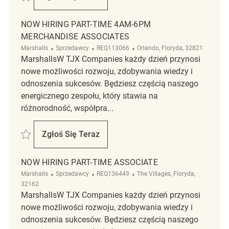
Now Hiring PT Backroom Associate (6am)
NOW HIRING PART-TIME 4AM-6PM
MERCHANDISE ASSOCIATES
Kategoria
ReqId
Lokalizacja
Marshalls
Sprzedawcy
REQ113066
Orlando, Floryda, 32821
MarshallsW TJX Companies każdy dzień przynosi
nowe możliwości rozwoju, zdobywania wiedzy i
odnoszenia sukcesów. Będziesz częścią naszego
energicznego zespołu, który stawia na
różnorodność, współpra...
Zapisać Now Hiring Part-Time 4am-6pm Merchandise Associates REQ
Zgłoś Się Teraz
Now Hiring Part-Time 4am-6pm Merchandi
NOW HIRING PART-TIME ASSOCIATE
Kategoria
ReqId
Lokalizacja
Marshalls
Sprzedawcy
REQ136449
The Villages, Floryda,
32162
MarshallsW TJX Companies każdy dzień przynosi
nowe możliwości rozwoju, zdobywania wiedzy i
odnoszenia sukcesów. Będziesz częścią naszego