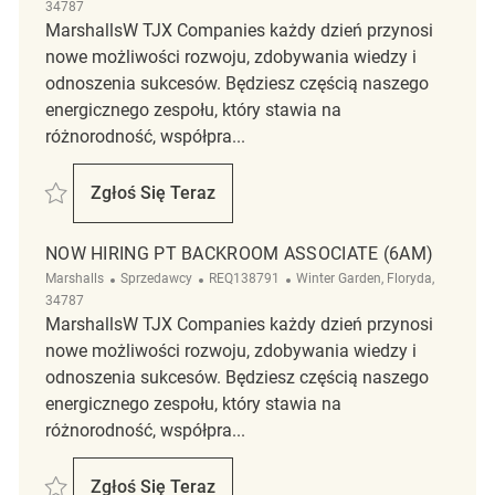
34787
MarshallsW TJX Companies każdy dzień przynosi
nowe możliwości rozwoju, zdobywania wiedzy i
odnoszenia sukcesów. Będziesz częścią naszego
energicznego zespołu, który stawia na
różnorodność, współpra...
Zapisać Now Hiring PT Backroom Supervisor REQ134321
Zgłoś Się Teraz
Now Hiring PT Backroom Supervisor
NOW HIRING PT BACKROOM ASSOCIATE (6AM)
Kategoria
ReqId
Lokalizacja
Marshalls
Sprzedawcy
REQ138791
Winter Garden, Floryda,
34787
MarshallsW TJX Companies każdy dzień przynosi
nowe możliwości rozwoju, zdobywania wiedzy i
odnoszenia sukcesów. Będziesz częścią naszego
energicznego zespołu, który stawia na
różnorodność, współpra...
Zapisać Now Hiring PT Backroom Associate (6am) REQ138791
Zgłoś Się Teraz