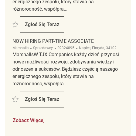
energicznego zespołu, który stawia na
różnorodność, współpra...
Zapisać Now Hiring Part-Time Associate REQ136449
Zgłoś Się Teraz
Now Hiring Part-Time Associate
NOW HIRING PART-TIME ASSOCIATE
Kategoria
ReqId
Lokalizacja
Marshalls
Sprzedawcy
R2324095
Naples, Floryda, 34102
MarshallsW TJX Companies każdy dzień przynosi
nowe możliwości rozwoju, zdobywania wiedzy i
odnoszenia sukcesów. Będziesz częścią naszego
energicznego zespołu, który stawia na
różnorodność, współpra...
Zapisać Now Hiring Part-Time Associate R2324095
Zgłoś Się Teraz
Now Hiring Part-Time Associate
Zobacz Więcej