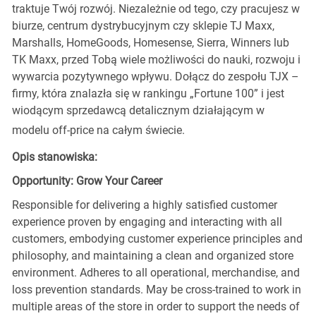
traktuje Twój rozwój. Niezależnie od tego, czy pracujesz w
biurze, centrum dystrybucyjnym czy sklepie TJ Maxx,
Marshalls, HomeGoods, Homesense, Sierra, Winners lub
TK Maxx, przed Tobą wiele możliwości do nauki, rozwoju i
wywarcia pozytywnego wpływu. Dołącz do zespołu TJX –
firmy, która znalazła się w rankingu „Fortune 100” i jest
wiodącym sprzedawcą detalicznym działającym w
modelu off-price na całym świecie.
Opis stanowiska:
Opportunity: Grow Your Career
Responsible for delivering a highly satisfied customer
experience proven by engaging and interacting with all
customers, embodying customer experience principles and
philosophy, and maintaining a clean and organized store
environment. Adheres to all operational, merchandise, and
loss prevention standards. May be cross-trained to work in
multiple areas of the store in order to support the needs of