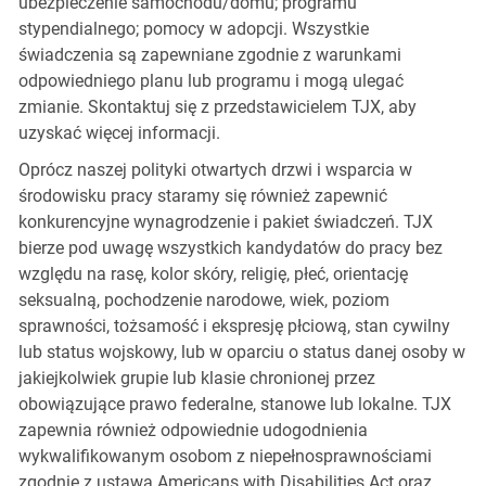
ubezpieczenie samochodu/domu; programu
stypendialnego; pomocy w adopcji. Wszystkie
świadczenia są zapewniane zgodnie z warunkami
odpowiedniego planu lub programu i mogą ulegać
zmianie. Skontaktuj się z przedstawicielem TJX, aby
uzyskać więcej informacji.
Oprócz naszej polityki otwartych drzwi i wsparcia w
środowisku pracy staramy się również zapewnić
konkurencyjne wynagrodzenie i pakiet świadczeń. TJX
bierze pod uwagę wszystkich kandydatów do pracy bez
względu na rasę, kolor skóry, religię, płeć, orientację
seksualną, pochodzenie narodowe, wiek, poziom
sprawności, tożsamość i ekspresję płciową, stan cywilny
lub status wojskowy, lub w oparciu o status danej osoby w
jakiejkolwiek grupie lub klasie chronionej przez
obowiązujące prawo federalne, stanowe lub lokalne. TJX
zapewnia również odpowiednie udogodnienia
wykwalifikowanym osobom z niepełnosprawnościami
zgodnie z ustawą Americans with Disabilities Act oraz