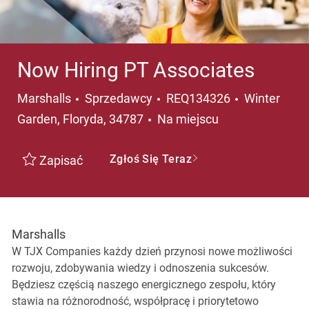
Now Hiring PT Associates
Kategoria
Lokalizacja
Marshalls
Sprzedawcy
REQ134326
Winter
Garden, Floryda, 34787
Na miejscu
Zgłoś Się Teraz
Zapisać
Marshalls
W TJX Companies każdy dzień przynosi nowe możliwości
rozwoju, zdobywania wiedzy i odnoszenia sukcesów.
Będziesz częścią naszego energicznego zespołu, który
stawia na różnorodność, współpracę i priorytetowo