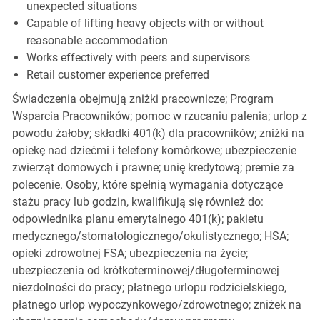
unexpected situations
Capable of lifting heavy objects with or without
reasonable accommodation
Works effectively with peers and supervisors
Retail customer experience preferred
Świadczenia obejmują zniżki pracownicze; Program
Wsparcia Pracowników; pomoc w rzucaniu palenia; urlop z
powodu żałoby; składki 401(k) dla pracowników; zniżki na
opiekę nad dziećmi i telefony komórkowe; ubezpieczenie
zwierząt domowych i prawne; unię kredytową; premie za
polecenie. Osoby, które spełnią wymagania dotyczące
stażu pracy lub godzin, kwalifikują się również do:
odpowiednika planu emerytalnego 401(k); pakietu
medycznego/stomatologicznego/okulistycznego; HSA;
opieki zdrowotnej FSA; ubezpieczenia na życie;
ubezpieczenia od krótkoterminowej/długoterminowej
niezdolności do pracy; płatnego urlopu rodzicielskiego,
płatnego urlop wypoczynkowego/zdrowotnego; zniżek na