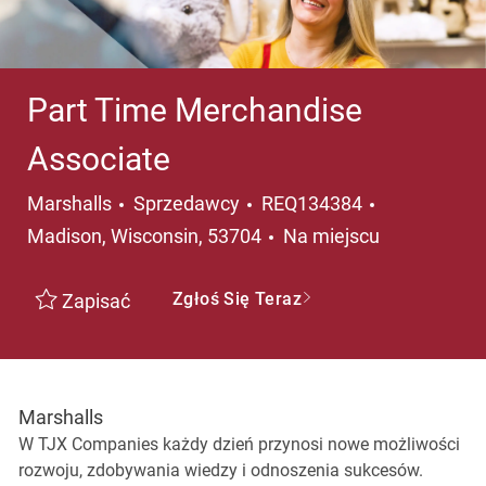
Part Time Merchandise
Associate
Kategoria
Lokalizacja
Marshalls
Sprzedawcy
REQ134384
Madison, Wisconsin, 53704
Na miejscu
Zgłoś Się Teraz
Zapisać
Marshalls
W TJX Companies każdy dzień przynosi nowe możliwości
rozwoju, zdobywania wiedzy i odnoszenia sukcesów.