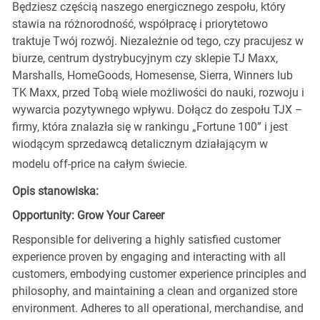
Będziesz częścią naszego energicznego zespołu, który
stawia na różnorodność, współpracę i priorytetowo
traktuje Twój rozwój. Niezależnie od tego, czy pracujesz w
biurze, centrum dystrybucyjnym czy sklepie TJ Maxx,
Marshalls, HomeGoods, Homesense, Sierra, Winners lub
TK Maxx, przed Tobą wiele możliwości do nauki, rozwoju i
wywarcia pozytywnego wpływu. Dołącz do zespołu TJX –
firmy, która znalazła się w rankingu „Fortune 100” i jest
wiodącym sprzedawcą detalicznym działającym w
modelu off-price na całym świecie.
Opis stanowiska:
Opportunity: Grow Your Career
Responsible for delivering a highly satisfied customer
experience proven by engaging and interacting with all
customers, embodying customer experience principles and
philosophy, and maintaining a clean and organized store
environment. Adheres to all operational, merchandise, and