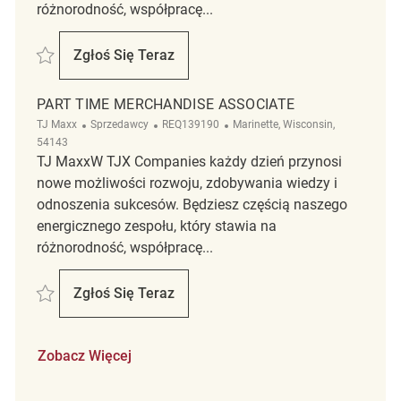
różnorodność, współpracę...
Zapisać Part time merchandise associate REQ117115
Zgłoś Się Teraz
Part Time Merchandise Associate
PART TIME MERCHANDISE ASSOCIATE
Kategoria
ReqId
Lokalizacja
TJ Maxx
Sprzedawcy
REQ139190
Marinette, Wisconsin,
54143
TJ MaxxW TJX Companies każdy dzień przynosi
nowe możliwości rozwoju, zdobywania wiedzy i
odnoszenia sukcesów. Będziesz częścią naszego
energicznego zespołu, który stawia na
różnorodność, współpracę...
Zapisać Part Time Merchandise Associate REQ139190
Zgłoś Się Teraz
Part Time Merchandise Associate
Zobacz Więcej