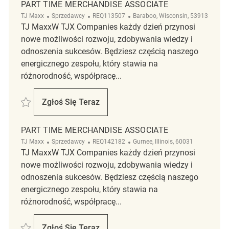
PART TIME MERCHANDISE ASSOCIATE
Kategoria
ReqId
Lokalizacja
TJ Maxx
Sprzedawcy
REQ113507
Baraboo, Wisconsin, 53913
TJ MaxxW TJX Companies każdy dzień przynosi
nowe możliwości rozwoju, zdobywania wiedzy i
odnoszenia sukcesów. Będziesz częścią naszego
energicznego zespołu, który stawia na
różnorodność, współpracę...
Zapisać Part Time Merchandise Associate REQ113507
Zgłoś Się Teraz
Part Time Merchandise Associate
PART TIME MERCHANDISE ASSOCIATE
Kategoria
ReqId
Lokalizacja
TJ Maxx
Sprzedawcy
REQ142182
Gurnee, Illinois, 60031
TJ MaxxW TJX Companies każdy dzień przynosi
nowe możliwości rozwoju, zdobywania wiedzy i
odnoszenia sukcesów. Będziesz częścią naszego
energicznego zespołu, który stawia na
różnorodność, współpracę...
Zapisać Part Time Merchandise Associate REQ142182
Zgłoś Się Teraz