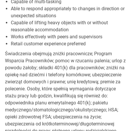
Capable of multi-tasking
Able to respond appropriately to changes in direction or
unexpected situations
Capable of lifting heavy objects with or without
reasonable accommodation
Works effectively with peers and supervisors
Retail customer experience preferred
Świadczenia obejmują zniżki pracownicze; Program
Wsparcia Pracowników; pomoc w rzucaniu palenia; urlop z
powodu żałoby; składki 401(k) dla pracowników; zniżki na
opiekę nad dziećmi i telefony komórkowe; ubezpieczenie
zwierząt domowych i prawne; unię kredytową; premie za
polecenie. Osoby, które spełnią wymagania dotyczące
stażu pracy lub godzin, kwalifikują się również do:
odpowiednika planu emerytalnego 401(k); pakietu
medycznego/stomatologicznego/okulistycznego; HSA;
opieki zdrowotnej FSA; ubezpieczenia na życie;
ubezpieczenia od krótkoterminowej/długoterminowej
niezdolności do pracy; płatnego urlopu rodzicielskiego,