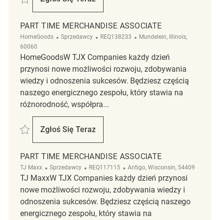
Part Time Merchandise Associate
PART TIME MERCHANDISE ASSOCIATE
Kategoria
ReqId
Lokalizacja
HomeGoods
Sprzedawcy
REQ138233
Mundelein, Illinois,
60060
HomeGoodsW TJX Companies każdy dzień
przynosi nowe możliwości rozwoju, zdobywania
wiedzy i odnoszenia sukcesów. Będziesz częścią
naszego energicznego zespołu, który stawia na
różnorodność, współpra...
Zapisać Part Time Merchandise Associate REQ138233
Zgłoś Się Teraz
Part Time Merchandise Associate
PART TIME MERCHANDISE ASSOCIATE
Kategoria
ReqId
Lokalizacja
TJ Maxx
Sprzedawcy
REQ117115
Antigo, Wisconsin, 54409
TJ MaxxW TJX Companies każdy dzień przynosi
nowe możliwości rozwoju, zdobywania wiedzy i
odnoszenia sukcesów. Będziesz częścią naszego
energicznego zespołu, który stawia na