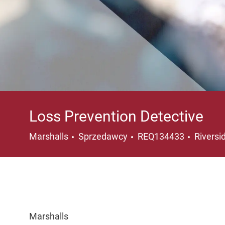
Loss Prevention Detective
Kategoria
Lokaliz
Marshalls
Sprzedawcy
REQ134433
Riversi
Marshalls