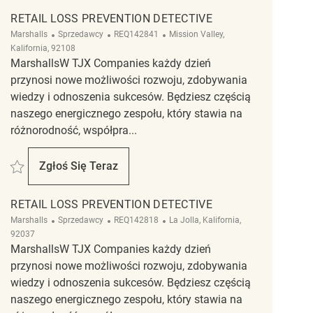
RETAIL LOSS PREVENTION DETECTIVE
Kategoria
ReqId
Lokalizacja
Marshalls
Sprzedawcy
REQ142841
Mission Valley,
Kalifornia, 92108
MarshallsW TJX Companies każdy dzień
przynosi nowe możliwości rozwoju, zdobywania
wiedzy i odnoszenia sukcesów. Będziesz częścią
naszego energicznego zespołu, który stawia na
różnorodność, współpra...
Zapisać Retail Loss Prevention Detective REQ142841
Zgłoś Się Teraz
Retail Loss Prevention Detective
RETAIL LOSS PREVENTION DETECTIVE
Kategoria
ReqId
Lokalizacja
Marshalls
Sprzedawcy
REQ142818
La Jolla, Kalifornia,
92037
MarshallsW TJX Companies każdy dzień
przynosi nowe możliwości rozwoju, zdobywania
wiedzy i odnoszenia sukcesów. Będziesz częścią
naszego energicznego zespołu, który stawia na