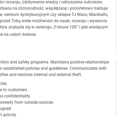
ci rozwoju, zdobywania wiedzy i odnoszenia sukcesów.
stawia na różnorodność, współpracę i priorytetowo traktuje
ze, centrum dystrybucyjnym czy sklepie TJ Maxx, Marshalls,
rzed Tobą wiele możliwości do nauki, rozwoju i wywarcia
óra znalazła się w rankingu „Fortune 100” i jest wiodącym
e na całym świecie.
ntion and safety programs. Maintains positive relationships
 established policies and guidelines. Communicates with
fies and resolves internal and external theft.
cies
ce to customers
s confidentiality
shonesty from outside sources
ssigned
 activity