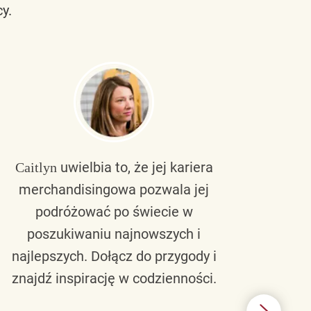
y.
uwielbia to, że jej kariera
Caitlyn
Bra
merchandisingowa pozwala jej
lu
podróżować po świecie w
ku
poszukiwaniu najnowszych i
zaw
najlepszych. Dołącz do przygody i
nie 
znajdź inspirację w codzienności.
l
świ