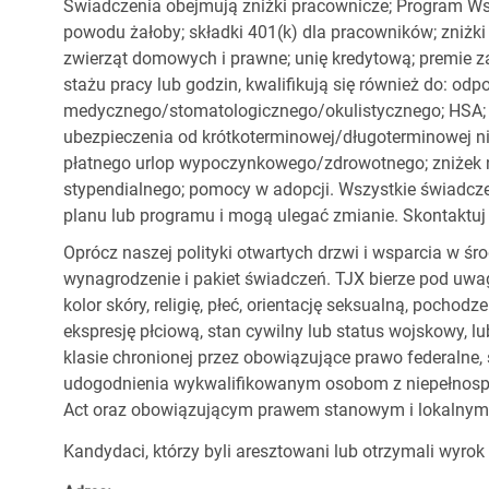
Świadczenia obejmują zniżki pracownicze; Program Ws
powodu żałoby; składki 401(k) dla pracowników; zniżki
zwierząt domowych i prawne; unię kredytową; premie z
stażu pracy lub godzin, kwalifikują się również do: od
medycznego/stomatologicznego/okulistycznego; HSA; o
ubezpieczenia od krótkoterminowej/długoterminowej nie
płatnego urlop wypoczynkowego/zdrowotnego; zniżek
stypendialnego; pomocy w adopcji. Wszystkie świadc
planu lub programu i mogą ulegać zmianie. Skontaktuj 
Oprócz naszej polityki otwartych drzwi i wsparcia w ś
wynagrodzenie i pakiet świadczeń. TJX bierze pod uwa
kolor skóry, religię, płeć, orientację seksualną, pocho
ekspresję płciową, stan cywilny lub status wojskowy, lu
klasie chronionej przez obowiązujące prawo federalne
udogodnienia wykwalifikowanym osobom z niepełnospr
Act oraz obowiązującym prawem stanowym i lokalnym
Kandydaci, którzy byli aresztowani lub otrzymali wyrok