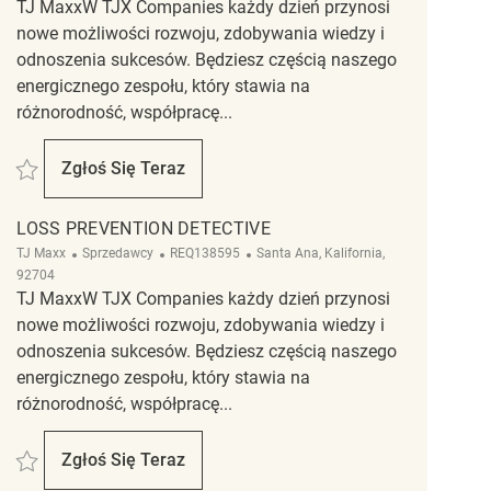
TJ MaxxW TJX Companies każdy dzień przynosi
nowe możliwości rozwoju, zdobywania wiedzy i
odnoszenia sukcesów. Będziesz częścią naszego
energicznego zespołu, który stawia na
różnorodność, współpracę...
Zapisać Loss Prevention Detective REQ138599
Zgłoś Się Teraz
Loss Prevention Detective
LOSS PREVENTION DETECTIVE
Kategoria
ReqId
Lokalizacja
TJ Maxx
Sprzedawcy
REQ138595
Santa Ana, Kalifornia,
92704
TJ MaxxW TJX Companies każdy dzień przynosi
nowe możliwości rozwoju, zdobywania wiedzy i
odnoszenia sukcesów. Będziesz częścią naszego
energicznego zespołu, który stawia na
różnorodność, współpracę...
Zapisać Loss Prevention Detective REQ138595
Zgłoś Się Teraz
Loss Prevention Detective