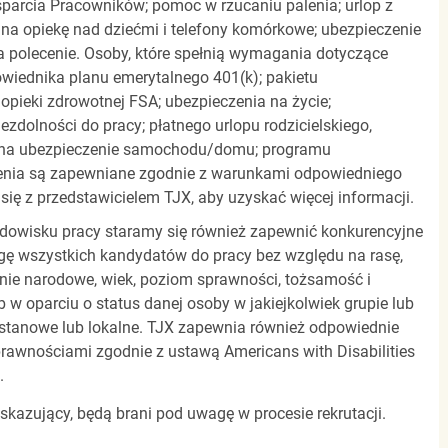
parcia Pracowników; pomoc w rzucaniu palenia; urlop z
 na opiekę nad dziećmi i telefony komórkowe; ubezpieczenie
a polecenie. Osoby, które spełnią wymagania dotyczące
powiednika planu emerytalnego 401(k); pakietu
pieki zdrowotnej FSA; ubezpieczenia na życie;
zdolności do pracy; płatnego urlopu rodzicielskiego,
 na ubezpieczenie samochodu/domu; programu
zenia są zapewniane zgodnie z warunkami odpowiedniego
się z przedstawicielem TJX, aby uzyskać więcej informacji.
rodowisku pracy staramy się również zapewnić konkurencyjne
gę wszystkich kandydatów do pracy bez względu na rasę,
dzenie narodowe, wiek, poziom sprawności, tożsamość i
b w oparciu o status danej osoby w jakiejkolwiek grupie lub
, stanowe lub lokalne. TJX zapewnia również odpowiednie
awnościami zgodnie z ustawą Americans with Disabilities
.
 skazujący, będą brani pod uwagę w procesie rekrutacji.