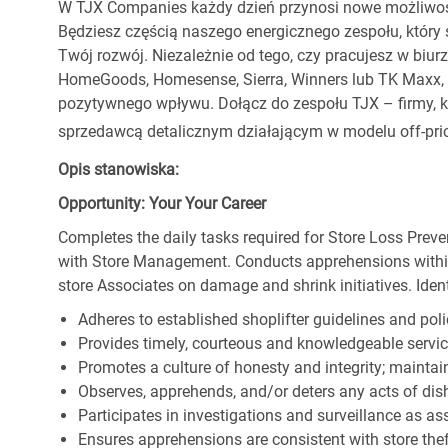
W TJX Companies każdy dzień przynosi nowe możliwoś
Będziesz częścią naszego energicznego zespołu, który 
Twój rozwój. Niezależnie od tego, czy pracujesz w biur
HomeGoods, Homesense, Sierra, Winners lub TK Maxx, p
pozytywnego wpływu. Dołącz do zespołu TJX – firmy, kt
sprzedawcą detalicznym działającym w modelu off-pric
Opis stanowiska:
Opportunity: Your Your Career
Completes the daily tasks required for Store Loss Preve
with Store Management. Conducts apprehensions within
store Associates on damage and shrink initiatives. Identi
Adheres to established shoplifter guidelines and poli
Provides timely, courteous and knowledgeable servi
Promotes a culture of honesty and integrity; maintain
Observes, apprehends, and/or deters any acts of di
Participates in investigations and surveillance as a
Ensures apprehensions are consistent with store theft