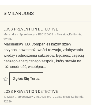
SIMILAR JOBS
LOSS PREVENTION DETECTIVE
Kategoria
ReqId
Lokalizacja
Marshalls
Sprzedawcy
REQ125603
Riverside, Kalifornia,
92506
MarshallsW TJX Companies każdy dzień
przynosi nowe możliwości rozwoju, zdobywania
wiedzy i odnoszenia sukcesów. Będziesz częścią
naszego energicznego zespołu, który stawia na
różnorodność, współpra...
Zapisać Loss Prevention Detective REQ125603
Zgłoś Się Teraz
Loss Prevention Detective
LOSS PREVENTION DETECTIVE
Kategoria
ReqId
Lokalizacja
TJ Maxx
Sprzedawcy
REQ138599
Costa Mesa, Kalifornia,
92626