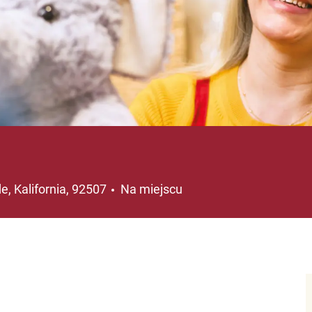
acja
de, Kalifornia, 92507
Na miejscu