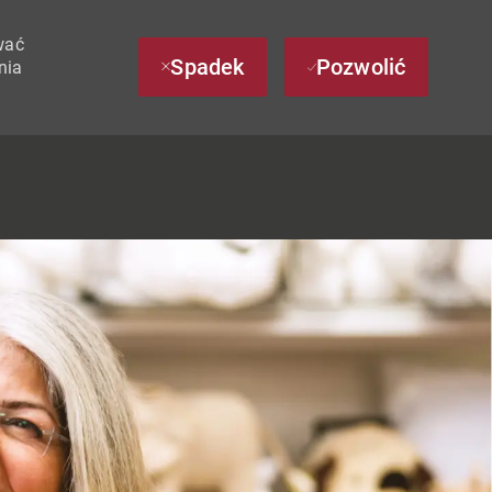
wać
Spadek
Pozwolić
nia