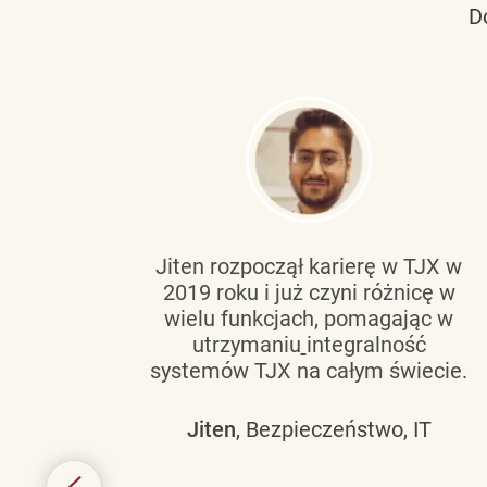
D
tującą
Jiten rozpoczął karierę w TJX w
2019 roku i już czyni różnicę w
wanie
wielu funkcjach, pomagając w
go
utrzymaniu
integralność
h
systemów TJX na całym świecie.
owym
Jiten
, Bezpieczeństwo, IT
 mogą
szych