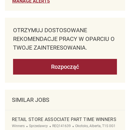
MANAGE ALERTS
OTRZYMUJ DOSTOSOWANE
REKOMENDACJE PRACY W OPARCIU O
TWOJE ZAINTERESOWANIA.
Rozpocząć
SIMILAR JOBS
RETAIL STORE ASSOCIATE PART TIME WINNERS
Kategoria
ReqId
Lokalizacja
Winners
Sprzedawcy
REQ141639
Okotoks, Alberta, T1S 0G1