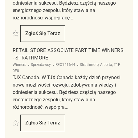
odniesienia sukcesu. Będziesz częścią naszego
energicznego zespołu, który stawia na
różnorodność, współpracę ...
Zapisać Retail Store Associate Part Time Winners Southview Center R
Zgłoś Się Teraz
Retail Store Associate Part Time Winners 
RETAIL STORE ASSOCIATE PART TIME WINNERS
- STRATHMORE
Kategoria
ReqId
Lokalizacja
Winners
Sprzedawcy
REQ141644
Strathmore, Alberta, T1P
0E8
TJX Canada. W TJX Canada każdy dzień przynosi
nowe możliwości rozwoju, zdobywania wiedzy i
odniesienia sukcesu. Będziesz częścią naszego
energicznego zespołu, który stawia na
różnorodność, współpra...
Zapisać Retail Store Associate Part Time Winners - Strathmore REQ141
Zgłoś Się Teraz
Retail Store Associate Part Time Winners -