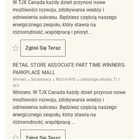
W TJX Canada każdy dzień przynosi nowe
możliwości rozwoju, zdobywania wiedzy i
odniesienia sukcesu. Będziesz częścią naszego
energicznego zespołu, który stawia na
różnorodność, współpracę i prioryt...
Zapisać Retail Store Associate Part Time Winners REQ141639
Zgłoś Się Teraz
Retail Store Associate Part Time Winners
RETAIL STORE ASSOCIATE PART TIME WINNERS-
PARKPLACE MALL
Kategoria
ReqId
Lokalizacja
Winners
Sprzedawcy
REQ141603
Lethbridge, Alberta, T1J
4L9
Winners. W TJX Canada każdy dzień przynosi nowe
możliwości rozwoju, zdobywania wiedzy i
odniesienia sukcesu. Będziesz częścią naszego
energicznego zespołu, który stawia na
różnorodność, współpracę ...
Zapisać Retail Store Associate Part Time Winners- ParkPlace Mall REQ
Zgłoś Się Teraz