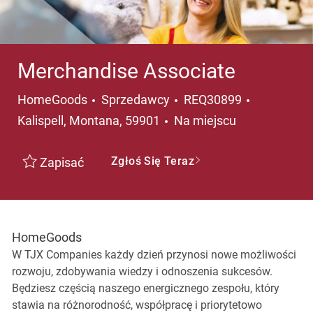
Merchandise Associate
Kategoria
Lokalizacj
HomeGoods
Sprzedawcy
REQ30899
Kalispell, Montana, 59901
Na miejscu
Zgłoś Się Teraz
Zapisać
HomeGoods
W TJX Companies każdy dzień przynosi nowe możliwości
rozwoju, zdobywania wiedzy i odnoszenia sukcesów.
Będziesz częścią naszego energicznego zespołu, który
stawia na różnorodność, współpracę i priorytetowo