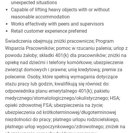
unexpected situations
Capable of lifting heavy objects with or without
reasonable accommodation
Works effectively with peers and supervisors
Retail customer experience preferred
Świadczenia obejmują zniżki pracownicze; Program
Wsparcia Pracowników; pomoc w rzucaniu palenia; urlop z
powodu żałoby; składki 401(k) dla pracowników; zniżki na
opiekę nad dziećmi i telefony komórkowe; ubezpieczenie
zwierząt domowych i prawne; unię kredytową; premie za
polecenie. Osoby, które spełnią wymagania dotyczące
stażu pracy lub godzin, kwalifikują się również do:
odpowiednika planu emerytalnego 401(k); pakietu
medycznego/stomatologicznego/okulistycznego; HSA;
opieki zdrowotnej FSA; ubezpieczenia na życie;
ubezpieczenia od krótkoterminowej/długoterminowej
niezdolności do pracy; płatnego urlopu rodzicielskiego,
płatnego urlop wypoczynkowego/zdrowotnego; zniżek na