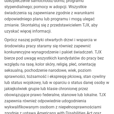
ubezpieczenie samochodu/domu; programu
stypendialnego; pomocy w adopcji. Wszystkie
świadczenia są zapewniane zgodnie z warunkami
odpowiedniego planu lub programu i mogą ulegać
zmianie. Skontaktuj się z przedstawicielem TJX, aby
uzyskać więcej informacji.
Oprócz naszej polityki otwartych drzwi i wsparcia w
środowisku pracy staramy się również zapewnić
konkurencyjne wynagrodzenie i pakiet świadczeń. TJX
bierze pod uwagę wszystkich kandydatów do pracy bez
względu na rasę, kolor skóry, religię, płeć, orientację
seksualną, pochodzenie narodowe, wiek, poziom
sprawności, tożsamość i ekspresję płciową, stan cywilny
lub status wojskowy, lub w oparciu o status danej osoby w
jakiejkolwiek grupie lub klasie chronionej przez
obowiązujące prawo federalne, stanowe lub lokalne. TJX
zapewnia również odpowiednie udogodnienia
wykwalifikowanym osobom z niepełnosprawnościami
zgodnie z ustawą Americans with Disabilities Act oraz