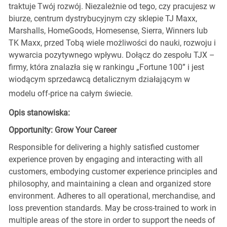
traktuje Twój rozwój. Niezależnie od tego, czy pracujesz w
biurze, centrum dystrybucyjnym czy sklepie TJ Maxx,
Marshalls, HomeGoods, Homesense, Sierra, Winners lub
TK Maxx, przed Tobą wiele możliwości do nauki, rozwoju i
wywarcia pozytywnego wpływu. Dołącz do zespołu TJX –
firmy, która znalazła się w rankingu „Fortune 100” i jest
wiodącym sprzedawcą detalicznym działającym w
modelu off-price na całym świecie.
Opis stanowiska:
Opportunity: Grow Your Career
Responsible for delivering a highly satisfied customer
experience proven by engaging and interacting with all
customers, embodying customer experience principles and
philosophy, and maintaining a clean and organized store
environment. Adheres to all operational, merchandise, and
loss prevention standards. May be cross-trained to work in
multiple areas of the store in order to support the needs of