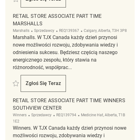
Retail Store Associate Part Time Winners- 
RETAIL STORE ASSOCIATE PART TIME
MARSHALLS
Kategoria
ReqId
Lokalizacja
Marshalls
Sprzedawcy
REQ139367
Calgary, Alberta, T3H 3P8
Marshalls. W TJX Canada każdy dzień przynosi
nowe możliwości rozwoju, zdobywania wiedzy i
odniesienia sukcesu. Będziesz częścią naszego
energicznego zespołu, który stawia na
różnorodność, współprac...
Zapisać Retail store Associate part time Marshalls REQ139367
Zgłoś Się Teraz
Retail Store Associate Part Time Marshalls
RETAIL STORE ASSOCIATE PART TIME WINNERS
SOUTHVIEW CENTER
Kategoria
ReqId
Lokalizacja
Winners
Sprzedawcy
REQ139794
Medicine Hat, Alberta, T1B
1E2
Winners. W TJX Canada każdy dzień przynosi nowe
możliwości rozwoju, zdobywania wiedzy i