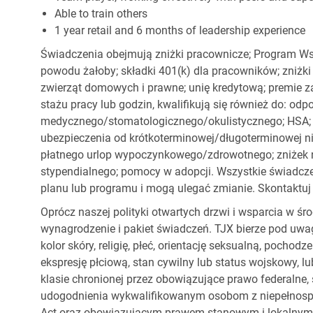
Able to train others
1 year retail and 6 months of leadership experience
Świadczenia obejmują zniżki pracownicze; Program Ws
powodu żałoby; składki 401(k) dla pracowników; zniżki
zwierząt domowych i prawne; unię kredytową; premie z
stażu pracy lub godzin, kwalifikują się również do: od
medycznego/stomatologicznego/okulistycznego; HSA; o
ubezpieczenia od krótkoterminowej/długoterminowej nie
płatnego urlop wypoczynkowego/zdrowotnego; zniżek
stypendialnego; pomocy w adopcji. Wszystkie świadc
planu lub programu i mogą ulegać zmianie. Skontaktuj 
Oprócz naszej polityki otwartych drzwi i wsparcia w ś
wynagrodzenie i pakiet świadczeń. TJX bierze pod uwa
kolor skóry, religię, płeć, orientację seksualną, pocho
ekspresję płciową, stan cywilny lub status wojskowy, lu
klasie chronionej przez obowiązujące prawo federalne
udogodnienia wykwalifikowanym osobom z niepełnospr
Act oraz obowiązującym prawem stanowym i lokalnym