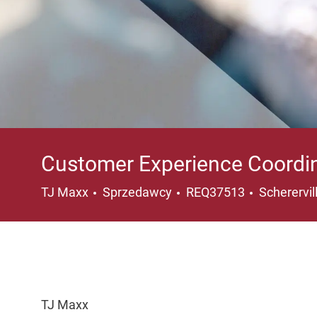
Customer Experience Coordi
Kategoria
Lokalizacj
TJ Maxx
Sprzedawcy
REQ37513
Scherervil
TJ Maxx