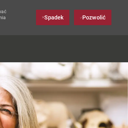
wać
Spadek
Pozwolić
nia