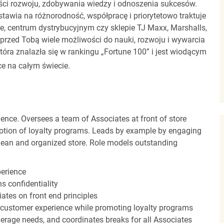
ci rozwoju, zdobywania wiedzy i odnoszenia sukcesów.
stawia na różnorodność, współpracę i priorytetowo traktuje
ze, centrum dystrybucyjnym czy sklepie TJ Maxx, Marshalls,
rzed Tobą wiele możliwości do nauki, rozwoju i wywarcia
óra znalazła się w rankingu „Fortune 100” i jest wiodącym
e na całym świecie.
ence. Oversees a team of Associates at front of store
otion of loyalty programs. Leads by example by engaging
clean and organized store. Role models outstanding
perience
s confidentiality
ates on front end principles
 customer experience while promoting loyalty programs
erage needs, and coordinates breaks for all Associates