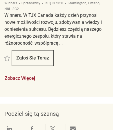
Kategoria
ReqId
Lokalizacja
Winners
Sprzedawcy
REQ137358
Leamington, Ontario,
N8H 3C2
Winners. W TJX Canada każdy dzień przynosi
nowe możliwości rozwoju, zdobywania wiedzy i
odniesienia sukcesu. Będziesz częścią naszego
energicznego zespołu, który stawia na
różnorodność, współpracę ...
Zapisać Temp part time Associate REQ137358
Zgłoś Się Teraz
Temp Part Time Associate
Zobacz Więcej
Podziel się tą szansą