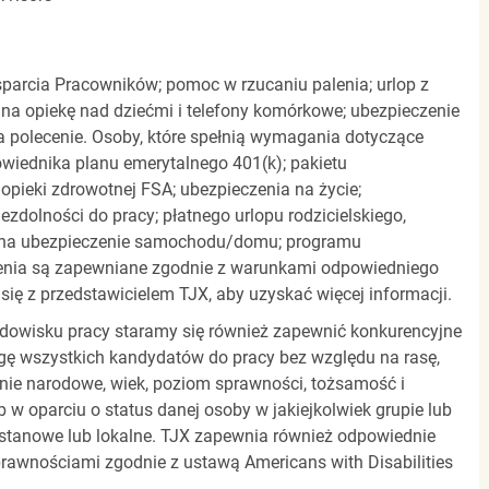
parcia Pracowników; pomoc w rzucaniu palenia; urlop z
 na opiekę nad dziećmi i telefony komórkowe; ubezpieczenie
a polecenie. Osoby, które spełnią wymagania dotyczące
powiednika planu emerytalnego 401(k); pakietu
pieki zdrowotnej FSA; ubezpieczenia na życie;
zdolności do pracy; płatnego urlopu rodzicielskiego,
 na ubezpieczenie samochodu/domu; programu
zenia są zapewniane zgodnie z warunkami odpowiedniego
się z przedstawicielem TJX, aby uzyskać więcej informacji.
rodowisku pracy staramy się również zapewnić konkurencyjne
gę wszystkich kandydatów do pracy bez względu na rasę,
dzenie narodowe, wiek, poziom sprawności, tożsamość i
b w oparciu o status danej osoby w jakiejkolwiek grupie lub
, stanowe lub lokalne. TJX zapewnia również odpowiednie
awnościami zgodnie z ustawą Americans with Disabilities
.