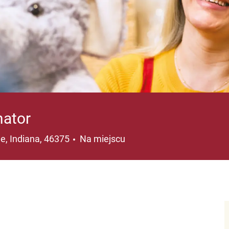
nator
a
le, Indiana, 46375
Na miejscu