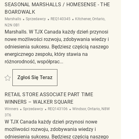
SEASONAL MARSHALLS / HOMESENSE - THE
BOARDWALK
Kategoria
ReqId
Lokalizacja
Marshalls
Sprzedawcy
REQ140345
Kitchener, Ontario,
N2N 0B1
Marshalls. W TJX Canada każdy dzień przynosi
nowe możliwości rozwoju, zdobywania wiedzy i
odniesienia sukcesu. Będziesz częścią naszego
energicznego zespołu, który stawia na
różnorodność, współprac...
Zapisać Retail Store Associate Part Time Seasonal Marshalls / Homesense
Zgłoś Się Teraz
Retail Store Associate Part Time Seasonal Ma
RETAIL STORE ASSOCIATE PART TIME
WINNERS – WALKER SQUARE
Kategoria
ReqId
Lokalizacja
Winners
Sprzedawcy
REQ143106
Windsor, Ontario, N8W
3T6
W TJX Canada każdy dzień przynosi nowe
możliwości rozwoju, zdobywania wiedzy i
odniesienia sukcesu. Będziesz częścią naszego