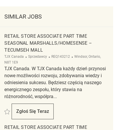
SIMILAR JOBS
RETAIL STORE ASSOCIATE PART TIME
SEASONAL MARSHALLS/HOMESENSE –
TECUMSEH MALL
Kategoria
ReqId
Lokalizacja
TJX Canada
Sprzedawcy
REQ143212
Windsor, Ontario,
N8T 1E9
TJX Canada. W TJX Canada każdy dzień przynosi
nowe możliwości rozwoju, zdobywania wiedzy i
odniesienia sukcesu. Będziesz częścią naszego
energicznego zespołu, który stawia na
różnorodność, współpra...
Zapisać Retail Store Associate Part Time Seasonal Marshalls/HomeSense 
Zgłoś Się Teraz
Retail Store Associate Part Time Seasonal M
RETAIL STORE ASSOCIATE PART TIME