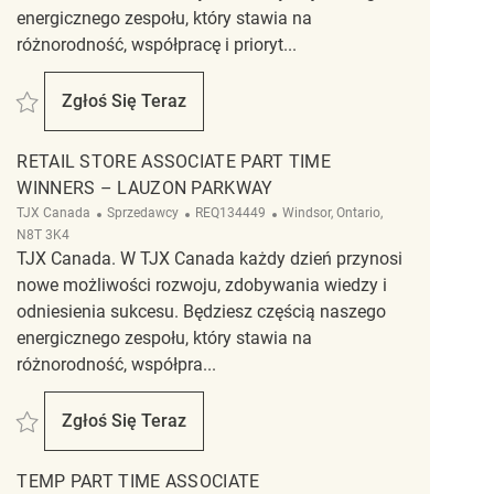
energicznego zespołu, który stawia na
różnorodność, współpracę i prioryt...
Zapisać Retail Store Associate Part Time Winners – Walker square REQ1431
Zgłoś Się Teraz
Retail Store Associate Part Time Winners – W
RETAIL STORE ASSOCIATE PART TIME
WINNERS – LAUZON PARKWAY
Kategoria
ReqId
Lokalizacja
TJX Canada
Sprzedawcy
REQ134449
Windsor, Ontario,
N8T 3K4
TJX Canada. W TJX Canada każdy dzień przynosi
nowe możliwości rozwoju, zdobywania wiedzy i
odniesienia sukcesu. Będziesz częścią naszego
energicznego zespołu, który stawia na
różnorodność, współpra...
Zapisać Retail Store Associate Part Time Winners – Lauzon Parkway REQ1
Zgłoś Się Teraz
Retail Store Associate Part Time Winners – L
TEMP PART TIME ASSOCIATE