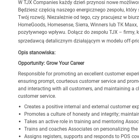
W TJX Companies każdy dzień przynosi nowe możliwoś
Będziesz częścią naszego energicznego zespołu, który 
Twój rozwój. Niezależnie od tego, czy pracujesz w biur
HomeGoods, Homesense, Sierra, Winners lub TK Maxx, p
pozytywnego wpływu. Dołącz do zespołu TJX – firmy, kt
sprzedawcą detalicznym działającym w modelu off-pric
Opis stanowiska:
Opportunity: Grow Your Career
Responsible for promoting an excellent customer experi
ensuring prompt, courteous customer service and prom
and interacting with all customers, and maintaining a 
customer service.
Creates a positive internal and external customer ex
Promotes a culture of honesty and integrity; maintain
Takes an active role in training and mentoring Associ
Trains and coaches Associates on personalizing the
Assigns registers, supports and responds to POS cov