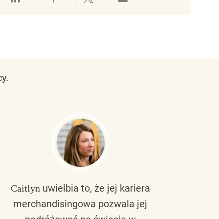
Udostępnianie przez LinkedIn
Udostępnianie przez Facebook
Udostępnij przez Twitter
Udostępnianie przez e-mail
y.
uwielbia to, że jej kariera
Caitlyn
Bra
merchandisingowa pozwala jej
lu