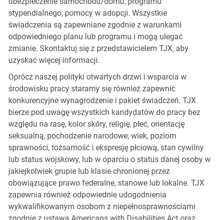
ubezpieczenie samochodu/domu; programu
stypendialnego; pomocy w adopcji. Wszystkie
świadczenia są zapewniane zgodnie z warunkami
odpowiedniego planu lub programu i mogą ulegać
zmianie. Skontaktuj się z przedstawicielem TJX, aby
uzyskać więcej informacji.
Oprócz naszej polityki otwartych drzwi i wsparcia w
środowisku pracy staramy się również zapewnić
konkurencyjne wynagrodzenie i pakiet świadczeń. TJX
bierze pod uwagę wszystkich kandydatów do pracy bez
względu na rasę, kolor skóry, religię, płeć, orientację
seksualną, pochodzenie narodowe, wiek, poziom
sprawności, tożsamość i ekspresję płciową, stan cywilny
lub status wojskowy, lub w oparciu o status danej osoby w
jakiejkolwiek grupie lub klasie chronionej przez
obowiązujące prawo federalne, stanowe lub lokalne. TJX
zapewnia również odpowiednie udogodnienia
wykwalifikowanym osobom z niepełnosprawnościami
zgodnie z ustawą Americans with Disabilities Act oraz