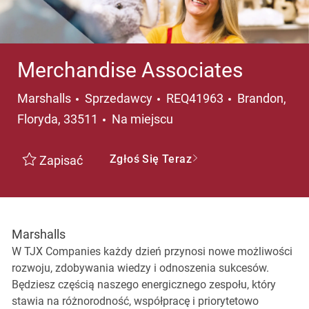
Merchandise Associates
Kategoria
Lokalizacja
Marshalls
Sprzedawcy
REQ41963
Brandon,
Floryda, 33511
Na miejscu
Zgłoś Się Teraz
Zapisać
Marshalls
W TJX Companies każdy dzień przynosi nowe możliwości
rozwoju, zdobywania wiedzy i odnoszenia sukcesów.
Będziesz częścią naszego energicznego zespołu, który
stawia na różnorodność, współpracę i priorytetowo