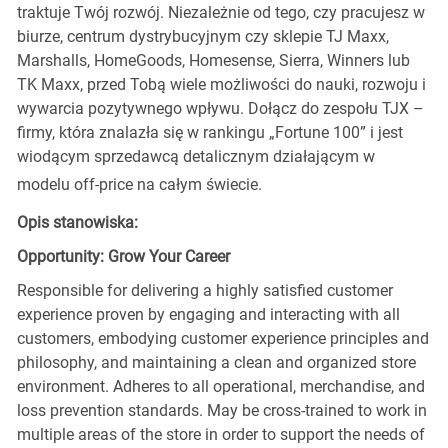
traktuje Twój rozwój. Niezależnie od tego, czy pracujesz w
biurze, centrum dystrybucyjnym czy sklepie TJ Maxx,
Marshalls, HomeGoods, Homesense, Sierra, Winners lub
TK Maxx, przed Tobą wiele możliwości do nauki, rozwoju i
wywarcia pozytywnego wpływu. Dołącz do zespołu TJX –
firmy, która znalazła się w rankingu „Fortune 100” i jest
wiodącym sprzedawcą detalicznym działającym w
modelu off-price na całym świecie.
Opis stanowiska:
Opportunity: Grow Your Career
Responsible for delivering a highly satisfied customer
experience proven by engaging and interacting with all
customers, embodying customer experience principles and
philosophy, and maintaining a clean and organized store
environment. Adheres to all operational, merchandise, and
loss prevention standards. May be cross-trained to work in
multiple areas of the store in order to support the needs of