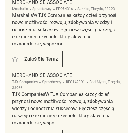
MERCHANDISE ASSOCIATE
Kategoria
ReqId
Lokalizacja
Marshalls
Sprzedawcy
REQ54316
Sunrise, Floryda, 33323
MarshallsW TJX Companies każdy dzień przynosi
nowe możliwości rozwoju, zdobywania wiedzy i
odnoszenia sukcesów. Będziesz częścią naszego
energicznego zespołu, który stawia na
różnorodność, współpra...
Zapisać Merchandise Associate REQ54316
Zgłoś Się Teraz
Merchandise Associate
MERCHANDISE ASSOCIATE
Kategoria
ReqId
Lokalizacja
TJX Companies
Sprzedawcy
REQ142991
Fort Myers, Floryda,
33966
TJX CompaniesW TJX Companies każdy dzień
przynosi nowe możliwości rozwoju, zdobywania
wiedzy i odnoszenia sukcesów. Będziesz częścią
naszego energicznego zespołu, który stawia na
różnorodność, wspó...