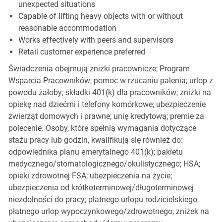
unexpected situations
Capable of lifting heavy objects with or without
reasonable accommodation
Works effectively with peers and supervisors
Retail customer experience preferred
Świadczenia obejmują zniżki pracownicze; Program
Wsparcia Pracowników; pomoc w rzucaniu palenia; urlop z
powodu żałoby; składki 401(k) dla pracowników; zniżki na
opiekę nad dziećmi i telefony komórkowe; ubezpieczenie
zwierząt domowych i prawne; unię kredytową; premie za
polecenie. Osoby, które spełnią wymagania dotyczące
stażu pracy lub godzin, kwalifikują się również do:
odpowiednika planu emerytalnego 401(k); pakietu
medycznego/stomatologicznego/okulistycznego; HSA;
opieki zdrowotnej FSA; ubezpieczenia na życie;
ubezpieczenia od krótkoterminowej/długoterminowej
niezdolności do pracy; płatnego urlopu rodzicielskiego,
płatnego urlop wypoczynkowego/zdrowotnego; zniżek na