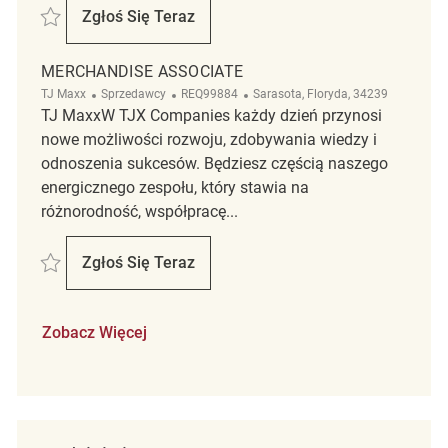
Zapisać Merchandise Associate REQ142991
Zgłoś Się Teraz
Merchandise Associate
MERCHANDISE ASSOCIATE
Kategoria
ReqId
Lokalizacja
TJ Maxx
Sprzedawcy
REQ99884
Sarasota, Floryda, 34239
TJ MaxxW TJX Companies każdy dzień przynosi
nowe możliwości rozwoju, zdobywania wiedzy i
odnoszenia sukcesów. Będziesz częścią naszego
energicznego zespołu, który stawia na
różnorodność, współpracę...
Zapisać Merchandise Associate REQ99884
Zgłoś Się Teraz
Merchandise Associate
Zobacz Więcej