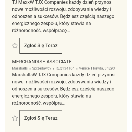
TJ MaxxW TJX Companies każdy dzień przynosi
nowe możliwości rozwoju, zdobywania wiedzy i
odnoszenia sukcesów. Będziesz częścią naszego
energicznego zespołu, który stawia na
różnorodność, współpracę...
Zapisać Merchandise Associate REQ139019
Zgłoś Się Teraz
Merchandise Associate
MERCHANDISE ASSOCIATE
Kategoria
ReqId
Lokalizacja
Marshalls
Sprzedawcy
REQ134104
Venice, Floryda, 34293
MarshallsW TJX Companies każdy dzień przynosi
nowe możliwości rozwoju, zdobywania wiedzy i
odnoszenia sukcesów. Będziesz częścią naszego
energicznego zespołu, który stawia na
różnorodność, współpra...
Zapisać Merchandise Associate REQ134104
Zgłoś Się Teraz
Merchandise Associate