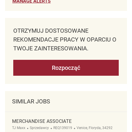
MANAGE ALERTS
OTRZYMUJ DOSTOSOWANE
REKOMENDACJE PRACY W OPARCIU O
TWOJE ZAINTERESOWANIA.
Rozpocząć
SIMILAR JOBS
MERCHANDISE ASSOCIATE
Kategoria
ReqId
Lokalizacja
TJ Maxx
Sprzedawcy
REQ139019
Venice, Floryda, 34292