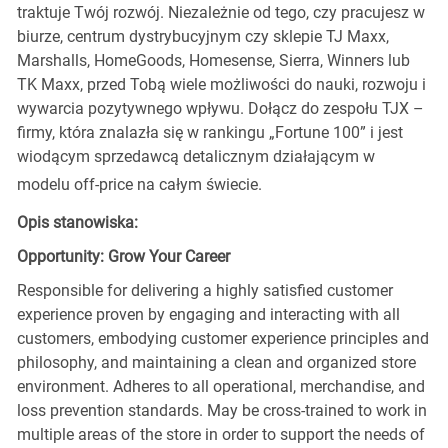
traktuje Twój rozwój. Niezależnie od tego, czy pracujesz w
biurze, centrum dystrybucyjnym czy sklepie TJ Maxx,
Marshalls, HomeGoods, Homesense, Sierra, Winners lub
TK Maxx, przed Tobą wiele możliwości do nauki, rozwoju i
wywarcia pozytywnego wpływu. Dołącz do zespołu TJX –
firmy, która znalazła się w rankingu „Fortune 100” i jest
wiodącym sprzedawcą detalicznym działającym w
modelu off-price na całym świecie.
Opis stanowiska:
Opportunity: Grow Your Career
Responsible for delivering a highly satisfied customer
experience proven by engaging and interacting with all
customers, embodying customer experience principles and
philosophy, and maintaining a clean and organized store
environment. Adheres to all operational, merchandise, and
loss prevention standards. May be cross-trained to work in
multiple areas of the store in order to support the needs of