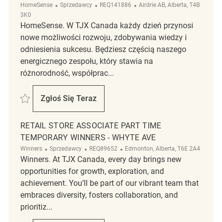
Kategoria
ReqId
Lokalizacja
HomeSense
Sprzedawcy
REQ141886
Airdrie AB, Alberta, T4B
3K0
HomeSense. W TJX Canada każdy dzień przynosi
nowe możliwości rozwoju, zdobywania wiedzy i
odniesienia sukcesu. Będziesz częścią naszego
energicznego zespołu, który stawia na
różnorodność, współprac...
Zapisać Retail Store Associate Temporary Part Time HomeSense REQ1
Zgłoś Się Teraz
Retail Store Associate Temporary Part T
RETAIL STORE ASSOCIATE PART TIME
TEMPORARY WINNERS - WHYTE AVE
Kategoria
ReqId
Lokalizacja
Winners
Sprzedawcy
REQ89652
Edmonton, Alberta, T6E 2A4
Winners. At TJX Canada, every day brings new
opportunities for growth, exploration, and
achievement. You’ll be part of our vibrant team that
embraces diversity, fosters collaboration, and
prioritiz...