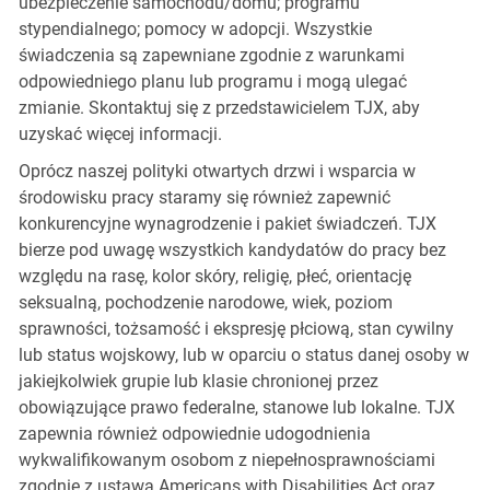
ubezpieczenie samochodu/domu; programu
stypendialnego; pomocy w adopcji. Wszystkie
świadczenia są zapewniane zgodnie z warunkami
odpowiedniego planu lub programu i mogą ulegać
zmianie. Skontaktuj się z przedstawicielem TJX, aby
uzyskać więcej informacji.
Oprócz naszej polityki otwartych drzwi i wsparcia w
środowisku pracy staramy się również zapewnić
konkurencyjne wynagrodzenie i pakiet świadczeń. TJX
bierze pod uwagę wszystkich kandydatów do pracy bez
względu na rasę, kolor skóry, religię, płeć, orientację
seksualną, pochodzenie narodowe, wiek, poziom
sprawności, tożsamość i ekspresję płciową, stan cywilny
lub status wojskowy, lub w oparciu o status danej osoby w
jakiejkolwiek grupie lub klasie chronionej przez
obowiązujące prawo federalne, stanowe lub lokalne. TJX
zapewnia również odpowiednie udogodnienia
wykwalifikowanym osobom z niepełnosprawnościami
zgodnie z ustawą Americans with Disabilities Act oraz