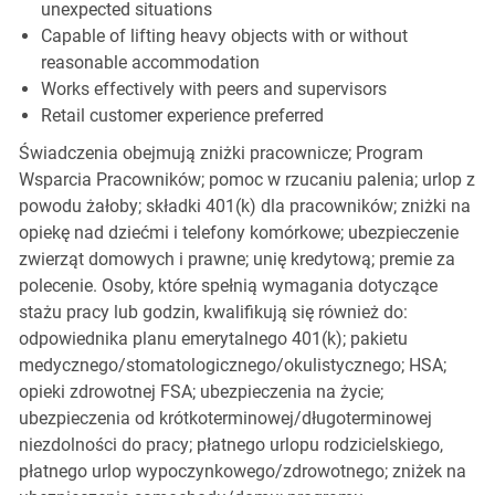
unexpected situations
Capable of lifting heavy objects with or without
reasonable accommodation
Works effectively with peers and supervisors
Retail customer experience preferred
Świadczenia obejmują zniżki pracownicze; Program
Wsparcia Pracowników; pomoc w rzucaniu palenia; urlop z
powodu żałoby; składki 401(k) dla pracowników; zniżki na
opiekę nad dziećmi i telefony komórkowe; ubezpieczenie
zwierząt domowych i prawne; unię kredytową; premie za
polecenie. Osoby, które spełnią wymagania dotyczące
stażu pracy lub godzin, kwalifikują się również do:
odpowiednika planu emerytalnego 401(k); pakietu
medycznego/stomatologicznego/okulistycznego; HSA;
opieki zdrowotnej FSA; ubezpieczenia na życie;
ubezpieczenia od krótkoterminowej/długoterminowej
niezdolności do pracy; płatnego urlopu rodzicielskiego,
płatnego urlop wypoczynkowego/zdrowotnego; zniżek na