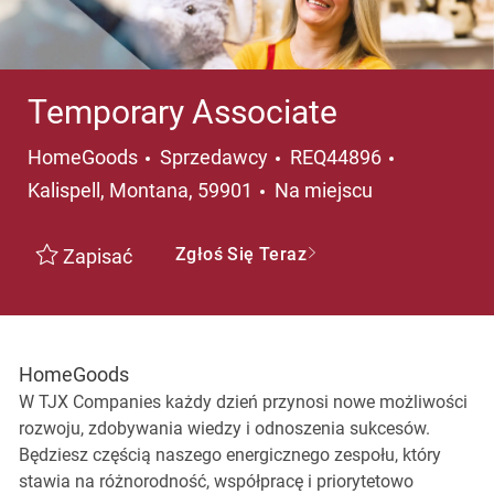
Temporary Associate
Kategoria
Lokalizacj
HomeGoods
Sprzedawcy
REQ44896
Kalispell, Montana, 59901
Na miejscu
Zgłoś Się Teraz
Zapisać
HomeGoods
W TJX Companies każdy dzień przynosi nowe możliwości
rozwoju, zdobywania wiedzy i odnoszenia sukcesów.
Będziesz częścią naszego energicznego zespołu, który
stawia na różnorodność, współpracę i priorytetowo