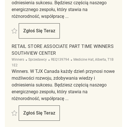
odniesienia sukcesu. Będziesz częścią naszego
energicznego zespołu, który stawia na
różnorodność, współpracę ...
Zapisać Retail Store Associate Part Time Winners- ParkPlace Mall REQ
Zgłoś Się Teraz
Retail Store Associate Part Time Winners- 
RETAIL STORE ASSOCIATE PART TIME WINNERS
SOUTHVIEW CENTER
Kategoria
ReqId
Lokalizacja
Winners
Sprzedawcy
REQ139794
Medicine Hat, Alberta, T1B
1E2
Winners. W TJX Canada każdy dzień przynosi nowe
możliwości rozwoju, zdobywania wiedzy i
odniesienia sukcesu. Będziesz częścią naszego
energicznego zespołu, który stawia na
różnorodność, współpracę ...
Zapisać Retail Store Associate Part Time Winners Southview Center R
Zgłoś Się Teraz
Retail Store Associate Part Time Winners 