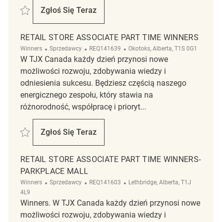
Zapisać Retail Store Associate Part time Temporary Winners - Whyte A
Zgłoś Się Teraz
Retail Store Associate Part Time Temporar
RETAIL STORE ASSOCIATE PART TIME WINNERS
Kategoria
ReqId
Lokalizacja
Winners
Sprzedawcy
REQ141639
Okotoks, Alberta, T1S 0G1
W TJX Canada każdy dzień przynosi nowe
możliwości rozwoju, zdobywania wiedzy i
odniesienia sukcesu. Będziesz częścią naszego
energicznego zespołu, który stawia na
różnorodność, współpracę i prioryt...
Zapisać Retail Store Associate Part Time Winners REQ141639
Zgłoś Się Teraz
Retail Store Associate Part Time Winners
RETAIL STORE ASSOCIATE PART TIME WINNERS-
PARKPLACE MALL
Kategoria
ReqId
Lokalizacja
Winners
Sprzedawcy
REQ141603
Lethbridge, Alberta, T1J
4L9
Winners. W TJX Canada każdy dzień przynosi nowe
możliwości rozwoju, zdobywania wiedzy i